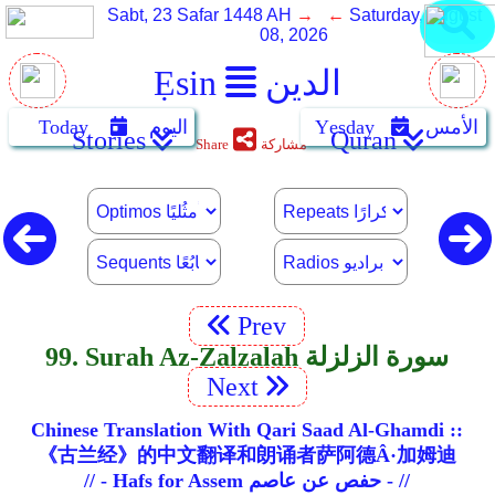
Sabt, 23 Safar 1448 AH
→ ←
Saturday, August
08, 2026
الدين
Ẹsin
الأمس
Yẹsday
اليوم
Today
Stories
Quran
مشاركة
Share
Prev
99. Surah Az-Zalzalah سورة الزلزلة
Next
Chinese Translation With Qari Saad Al-Ghamdi ::
《古兰经》的中文翻译和朗诵者萨阿德Â·加姆迪
// - Hafs for Assem حفص عن عاصم - //