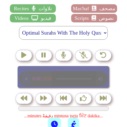
مصحف
Mas'haf
تلاوات
Recites
نصوص
Scripts
فيديو
Videos
...minutes دقيقةً mintuna isẹju ਮਿੰਟ dakika...