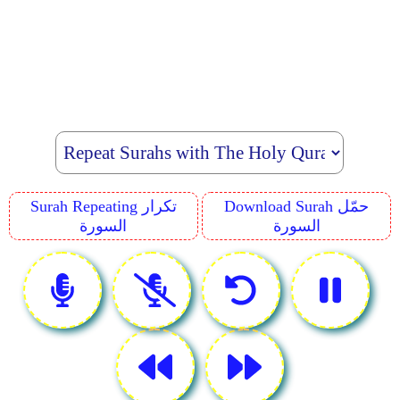
Download Surah حمّل
Surah Repeating تكرار
السورة
السورة