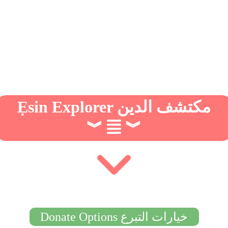
Ẹsin Explorer مكتشف الدين
︾
︾
Donate Options خيارات التبرع