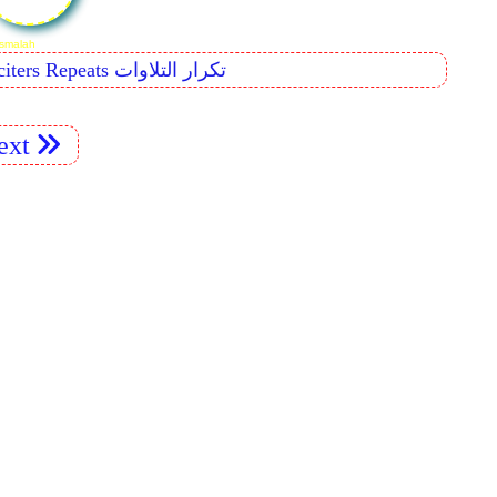
r 99. Surah Az-Zalzalah
Reciters Repeats تكرار التلاوات
ext