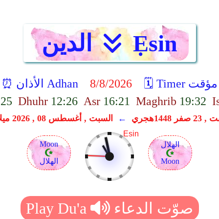
Ẹsin
الدين