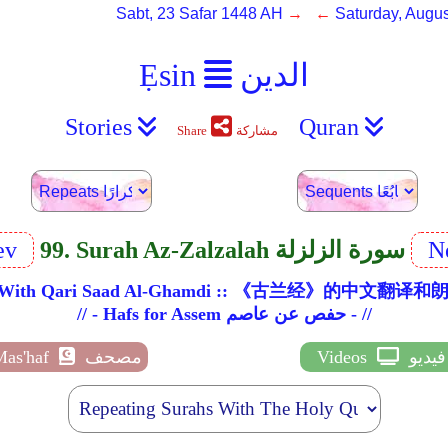
Sabt, 23 Safar 1448 AH
→ ←
Saturday, Augus
الدين
Ẹsin
Stories
Quran
مشاركة
Share
N
99. Surah Az-Zalzalah سورة الزلزلة
ev
ation With Qari Saad Al-Ghamdi :: 《古兰经》的中
// - Hafs for Assem حفص عن عاصم - //
فيديو
Videos
مصحف
Mas'haf