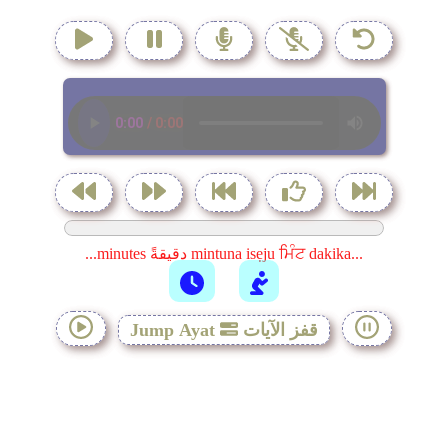
...minutes دقيقةً mintuna isẹju ਮਿੰਟ dakika...
قفز الآيات
Jump Ayat