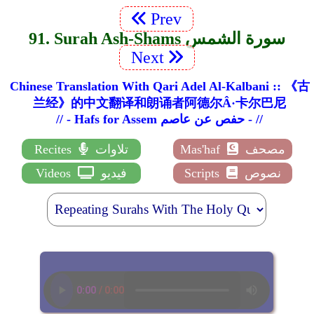
Prev
91. Surah Ash-Shams سورة الشمس
Next
Chinese Translation With Qari Adel Al-Kalbani :: 《古
兰经》的中文翻译和朗诵者阿德尔Â·卡尔巴尼
// - Hafs for Assem حفص عن عاصم - //
مصحف
Mas'haf
تلاوات
Recites
نصوص
Scripts
فيديو
Videos