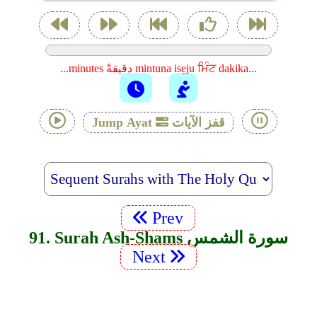
...minutes دقيقةً mintuna isẹju ਮਿੰਟ dakika...
قفز الآيات
Jump Ayat
Prev
91. Surah Ash-Shams سورة الشمس
Next