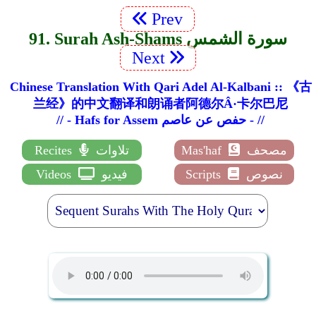
Prev
91. Surah Ash-Shams سورة الشمس
Next
Chinese Translation With Qari Adel Al-Kalbani :: 《古
兰经》的中文翻译和朗诵者阿德尔Â·卡尔巴尼
// - Hafs for Assem حفص عن عاصم - //
مصحف
Mas'haf
تلاوات
Recites
نصوص
Scripts
فيديو
Videos