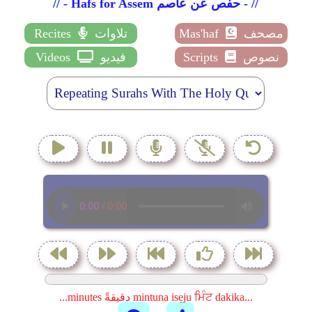
// - Hafs for Assem حفص عن عاصم - //
مصحف
Mas'haf
تلاوات
Recites
نصوص
Scripts
فيديو
Videos
...minutes دقيقةً mintuna isẹju ਮਿੰਟ dakika...