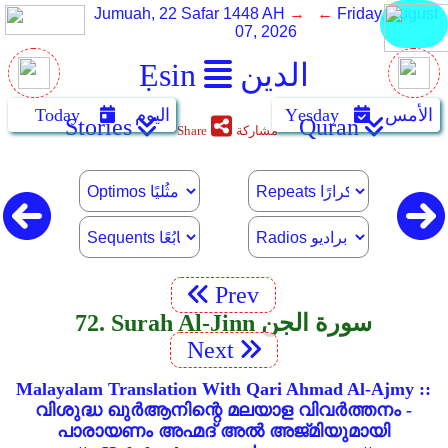
Jumuah, 22 Safar 1448 AH
→ ←
Friday, August
07, 2026
الدين
Ẹsin
الأمس
Yẹsday
اليوم
Today
Stories
Quran
مشاركة
Share
Prev
72. Surah Al-Jinn سورة الجن
Next
Malayalam Translation With Qari Ahmad Al-Ajmy ::
വിശുദ്ധ ഖുർആനിന്റെ മലയാള വിവർത്തനം -
പാരായണം അഹ്മദ് അൽ അജ്മിയുമായി