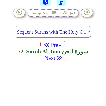
قفز الآيات
Jump Ayat
Prev
72. Surah Al-Jinn سورة الجن
Next