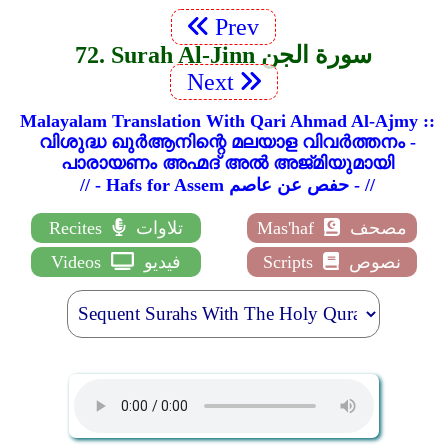
Prev
72. Surah Al-Jinn سورة الجن
Next
Malayalam Translation With Qari Ahmad Al-Ajmy ::
വിശുദ്ധ ഖുർആനിന്റെ മലയാള വിവർത്തനം -
പാരായണം അഹ്മദ് അൽ അജ്മിയുമായി
// - Hafs for Assem حفص عن عاصم - //
مصحف
Mas'haf
تلاوات
Recites
نصوص
Scripts
فيديو
Videos