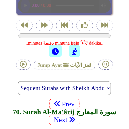
...minutes دقيقةً mintuna isẹju ਮਿੰਟ dakika...
قفز الآيات
Jump Ayat
Prev
70. Surah Al-Ma'ârij سورة المعارج
Next