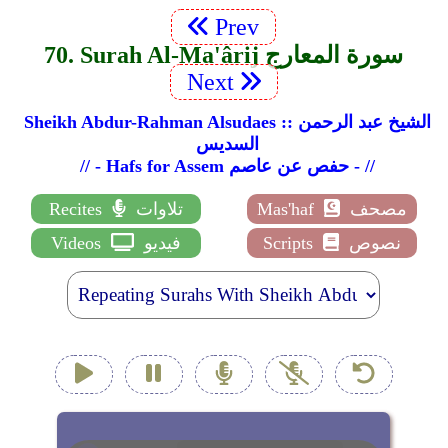
Prev
70. Surah Al-Ma'ârij سورة المعارج
Next
Sheikh Abdur-Rahman Alsudaes :: الشيخ عبد الرحمن
السديس
// - Hafs for Assem حفص عن عاصم - //
مصحف
Mas'haf
تلاوات
Recites
نصوص
Scripts
فيديو
Videos