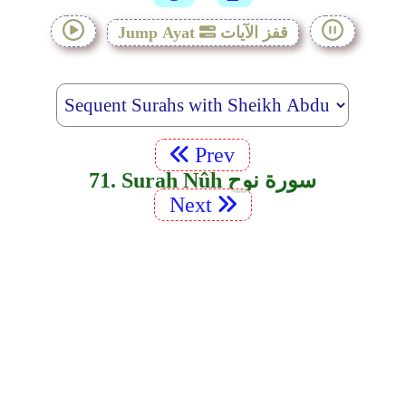
قفز الآيات
Jump Ayat
Prev
71. Surah Nûh سورة نوح
Next