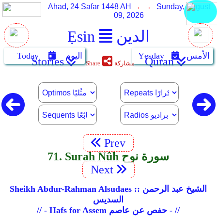
Ahad, 24 Safar 1448 AH
→ ←
Sunday, August
09, 2026
الدين
Ẹsin
الأمس
Yẹsday
اليوم
Today
Stories
Quran
مشاركة
Share
Prev
71. Surah Nûh سورة نوح
Next
Sheikh Abdur-Rahman Alsudaes :: الشيخ عبد الرحمن
السديس
// - Hafs for Assem حفص عن عاصم - //