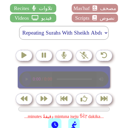
مصحف
Mas'haf
تلاوات
Recites
نصوص
Scripts
فيديو
Videos
...minutes دقيقةً mintuna isẹju ਮਿੰਟ dakika...