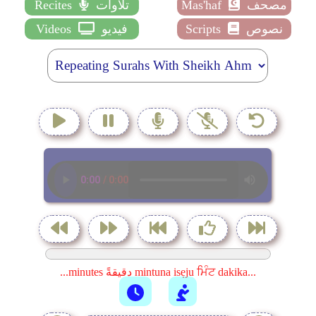
مصحف
Mas'haf
تلاوات
Recites
نصوص
Scripts
فيديو
Videos
...minutes دقيقةً mintuna isẹju ਮਿੰਟ dakika...