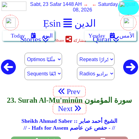
Sabt, 23 Safar 1448 AH
→ ←
Saturday, August
08, 2026
الدين
Ẹsin
الأمس
Yẹsday
اليوم
Today
Stories
Quran
مشاركة
Share
Prev
23. Surah Al-Mu'minûn سورة المؤمنون
Next
Sheikh Ahmad Saber :: الشيخ أحمد صابر
// - Hafs for Assem حفص عن عاصم - //