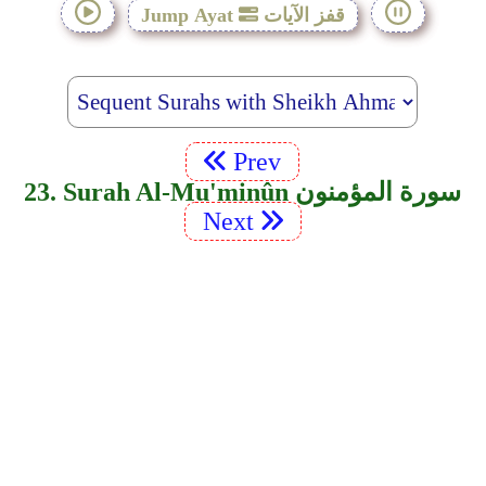
قفز الآيات
Jump Ayat
Prev
23. Surah Al-Mu'minûn سورة المؤمنون
Next