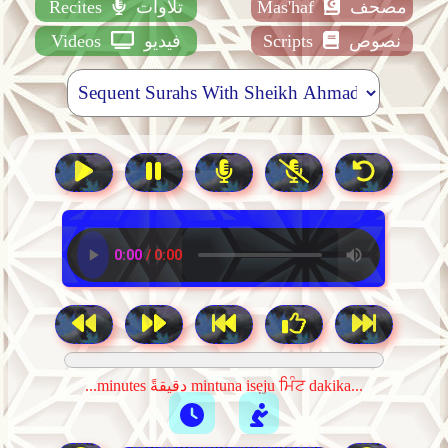
مصحف
Mas'haf
تلاوات
Recites
نصوص
Scripts
فيديو
Videos
...minutes دقيقةً mintuna isẹju ਮਿੰਟ dakika...