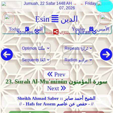
Jumuah, 22 Safar 1448 AH
→ ←
Friday, August
07, 2026
الدين
Ẹsin
الأمس
Yẹsday
اليوم
Today
Stories
Quran
مشاركة
Share
Prev
23. Surah Al-Mu'minûn سورة المؤمنون
Next
Sheikh Ahmad Saber :: الشيخ أحمد صابر
// - Hafs for Assem حفص عن عاصم - //