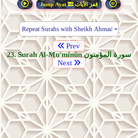
قفز الآيات
Jump Ayat
Prev
23. Surah Al-Mu'minûn سورة المؤمنون
Next