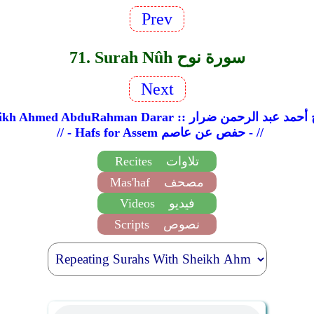
Prev
71. Surah Nûh سورة نوح
Next
Sheikh Ahmed AbduR :: الشيخ أحمد عبد الرحمن ضرار
// - Hafs for Assem حفص عن عاصم - //
تلاوات
Recites
مصحف
Mas'haf
فيديو
Videos
نصوص
Scripts