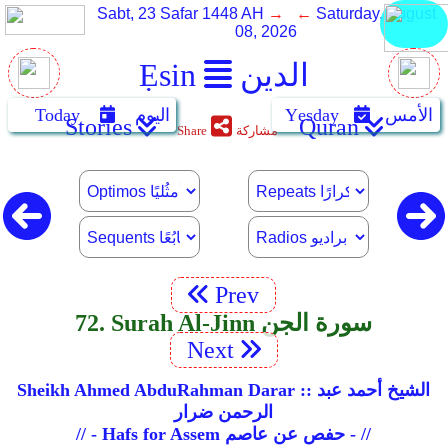
Sabt, 23 Safar 1448 AH
→ ←
Saturday, August
08, 2026
الدين
Ẹsin
الأمس
Yẹsday
اليوم
Today
Stories
Quran
مشاركة
Share
Prev
72. Surah Al-Jinn سورة الجن
Next
Sheikh Ahmed AbduRahman Darar :: الشيخ أحمد عبد
الرحمن ضرار
// - Hafs for Assem حفص عن عاصم - //