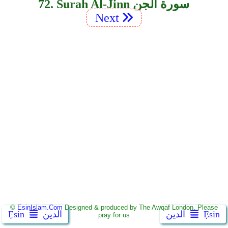
72. Surah Al-Jinn سورة الجن
Next
©
EsinIslam.Com
Designed & produced by The Awqaf London. Please
Ẹsin
الدين
الدين
Ẹsin
pray for us