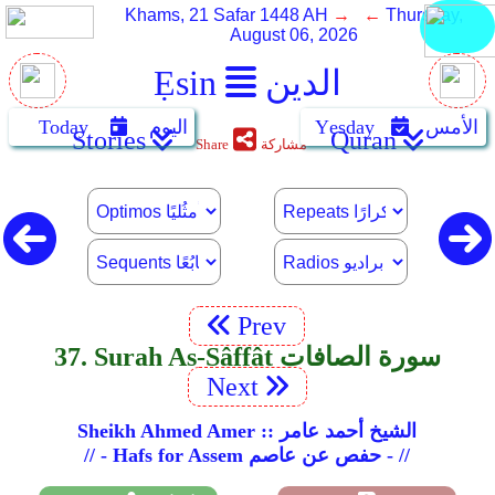
Khams, 21 Safar 1448 AH
→ ←
Thursday,
August 06, 2026
الدين
Ẹsin
الأمس
Yẹsday
اليوم
Today
Stories
Quran
مشاركة
Share
Prev
37. Surah As-Sâffât سورة الصافات
Next
Sheikh Ahmed Amer :: الشيخ أحمد عامر
// - Hafs for Assem حفص عن عاصم - //