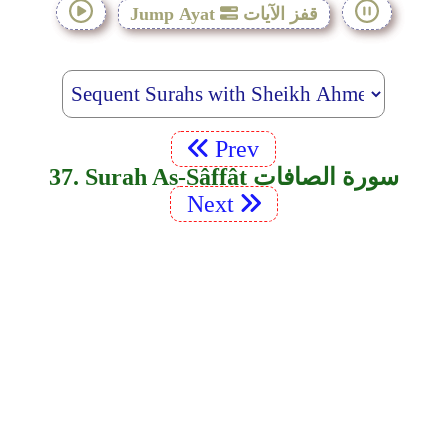
قفز الآيات
Jump Ayat
Prev
37. Surah As-Sâffât سورة الصافات
Next