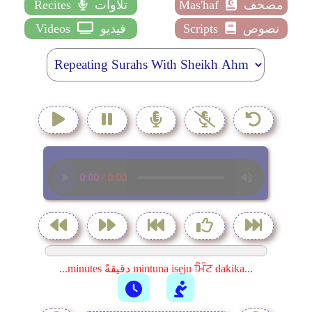
مصحف
Mas'haf
تلاوات
Recites
نصوص
Scripts
فيديو
Videos
...minutes دقيقةً mintuna isẹju ਮਿੰਟ dakika...