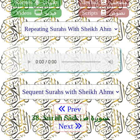
مصحف
Mas'haf
تلاوات
Recites
نصوص
Scripts
فيديو
Videos
Prev
38. Surah Sâd. سورة ص
Next