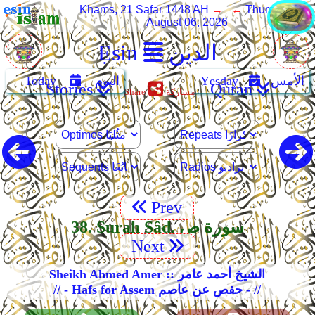
Khams, 21 Safar 1448 AH
→ ←
Thursday,
August 06, 2026
الدين
Ẹsin
الأمس
Yẹsday
اليوم
Today
Stories
Quran
مشاركة
Share
Prev
38. Surah Sâd. سورة ص
Next
Sheikh Ahmed Amer :: الشيخ أحمد عامر
// - Hafs for Assem حفص عن عاصم - //