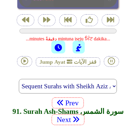
...minutes دقيقةً mintuna isẹju ਮਿੰਟ dakika...
قفز الآيات
Jump Ayat
Prev
91. Surah Ash-Shams سورة الشمس
Next