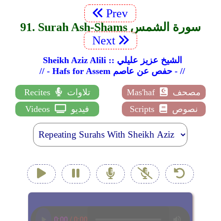
Prev
91. Surah Ash-Shams سورة الشمس
Next
Sheikh Aziz Alili :: الشيخ عزيز عليلي
// - Hafs for Assem حفص عن عاصم - //
مصحف
Mas'haf
تلاوات
Recites
نصوص
Scripts
فيديو
Videos