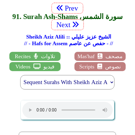
Prev
91. Surah Ash-Shams سورة الشمس
Next
Sheikh Aziz Alili :: الشيخ عزيز عليلي
// - Hafs for Assem حفص عن عاصم - //
مصحف
Mas'haf
تلاوات
Recites
نصوص
Scripts
فيديو
Videos