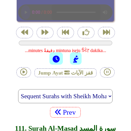
...minutes دقيقةً mintuna isẹju ਮਿੰਟ dakika...
قفز الآيات
Jump Ayat
Prev
111. Surah Al-Masad سورة المسد