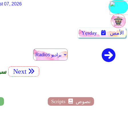
st 07, 2026
الأمس
Yẹsday
Next
112. hîd
نصوص
Scripts