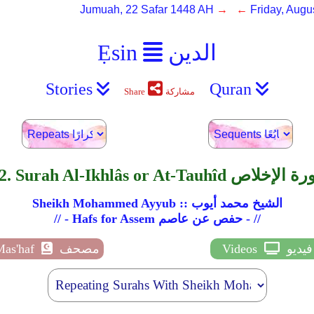
Jumuah, 22 Safar 1448 AH
→ ←
Friday, Augu
الدين
Ẹsin
Stories
Quran
مشاركة
Share
Surah Al-Ikhlâs or At-Tau سورة الإخلاص
Sheikh Mohammed Ayyub :: الشيخ محمد أيوب
// - Hafs for Assem حفص عن عاصم - //
فيديو
Videos
مصحف
Mas'haf