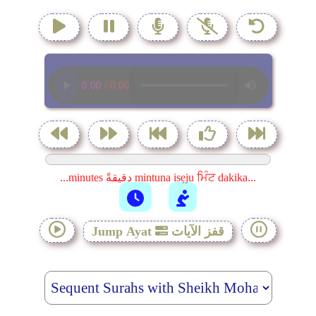
...minutes دقيقةً mintuna isẹju ਮਿੰਟ dakika...
قفز الآيات
Jump Ayat