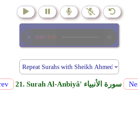
Ne
21. Surah Al-Anbiyâ' سورة الأنبياء
rev