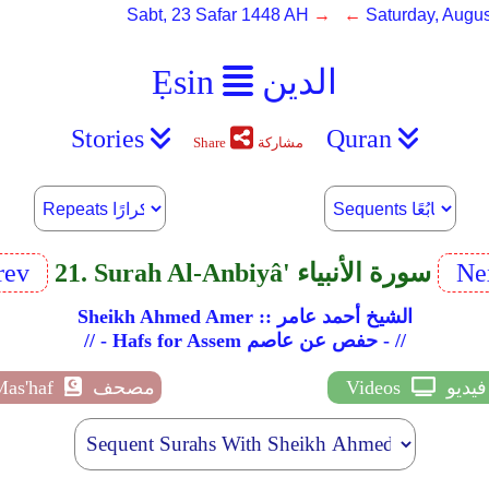
Sabt, 23 Safar 1448 AH
→ ←
Saturday, Augus
الدين
Ẹsin
Stories
Quran
مشاركة
Share
Ne
21. Surah Al-Anbiyâ' سورة الأنبياء
rev
Sheikh Ahmed Amer :: الشيخ أحمد عامر
// - Hafs for Assem حفص عن عاصم - //
فيديو
Videos
مصحف
Mas'haf