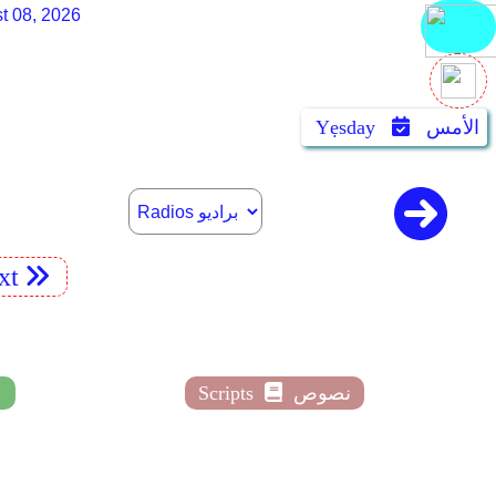
t 08, 2026
الأمس
Yẹsday
xt
نصوص
Scripts