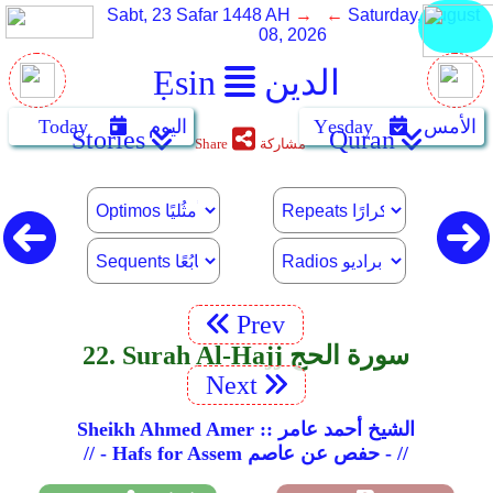
Sabt, 23 Safar 1448 AH
→ ←
Saturday, August
08, 2026
الدين
Ẹsin
الأمس
Yẹsday
اليوم
Today
Stories
Quran
مشاركة
Share
Prev
22. Surah Al-Hajj سورة الحج
Next
Sheikh Ahmed Amer :: الشيخ أحمد عامر
// - Hafs for Assem حفص عن عاصم - //