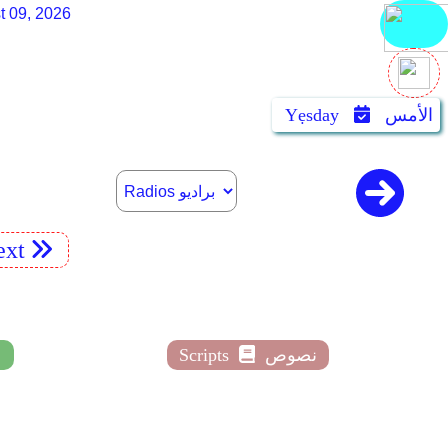
t 09, 2026
الأمس
Yẹsday
xt
نصوص
Scripts