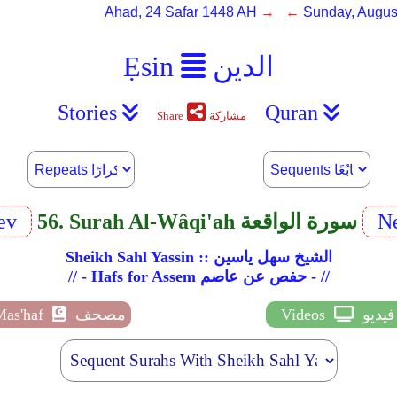
Ahad, 24 Safar 1448 AH
→ ←
Sunday, Augus
الدين
Ẹsin
Stories
Quran
مشاركة
Share
Ne
56. Surah Al-Wâqi'ah سورة الواقعة
ev
Sheikh Sahl Yassin :: الشيخ سهل ياسين
// - Hafs for Assem حفص عن عاصم - //
فيديو
Videos
مصحف
Mas'haf