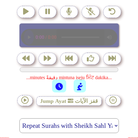
...minutes دقيقةً mintuna isẹju ਮਿੰਟ dakika...
قفز الآيات
Jump Ayat