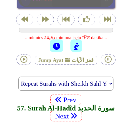
...minutes دقيقةً mintuna isẹju ਮਿੰਟ dakika...
قفز الآيات
Jump Ayat
Prev
57. Surah Al-Hadîd سورة الحديد
Next