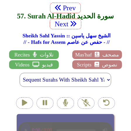
Prev
57. Surah Al-Hadîd سورة الحديد
Next
Sheikh Sahl Yassin :: الشيخ سهل ياسين
// - Hafs for Assem حفص عن عاصم - //
مصحف
Mas'haf
تلاوات
Recites
نصوص
Scripts
فيديو
Videos