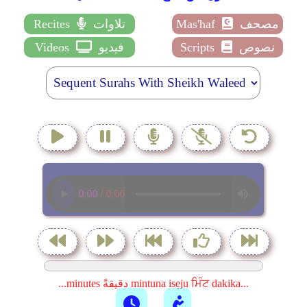
مصحف
Mas'haf
تلاوات
Recites
نصوص
Scripts
فيديو
Videos
...minutes دقيقةً mintuna isẹju ਮਿੰਟ dakika...