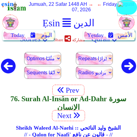
Jumuah, 22 Safar 1448 AH
→ ←
Friday, August
07, 2026
الدين
Ẹsin
الأمس
Yẹsday
اليوم
Today
Stories
Quran
مشاركة
Share
Prev
76. Surah Al-Insân or Ad-Dahr سورة
الإنسان
Next
Sheikh Waleed Al-Naehi :: الشيخ وليد النائحي
// - Qalon for Naafi' قالون عن نافع - //