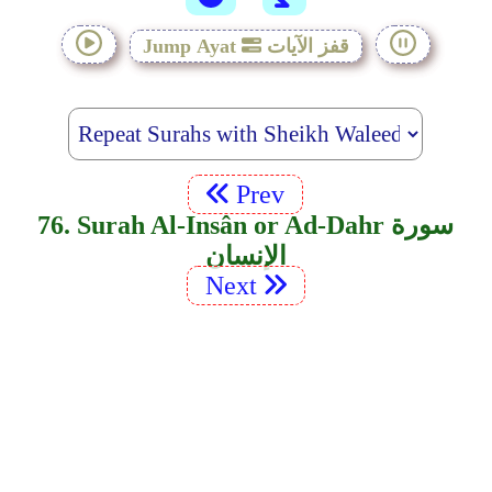
قفز الآيات
Jump Ayat
Prev
76. Surah Al-Insân or Ad-Dahr سورة
الإنسان
Next