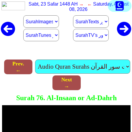
Sabt, 23 Safar 1448 AH
→ ←
Saturday, August
08, 2026
Prev.
←
Next
→
Surah 76. Al-Insaan or Ad-Dahrh