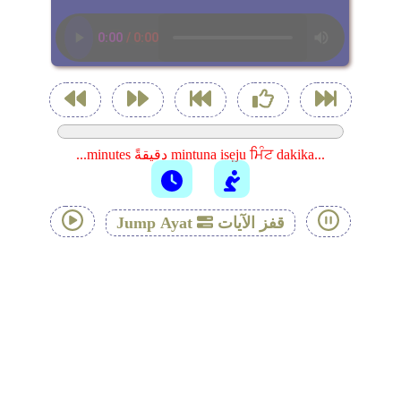
...minutes دقيقةً mintuna isẹju ਮਿੰਟ dakika...
قفز الآيات
Jump Ayat