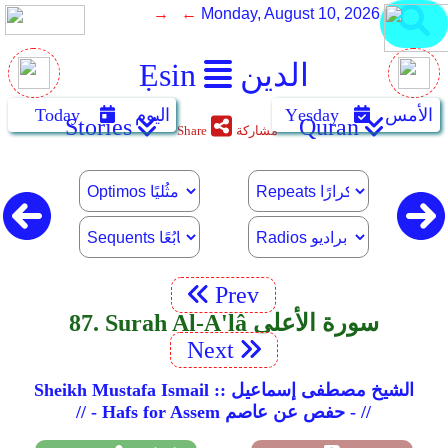
→ ←
Monday, August 10, 2026
الدين
Ẹsin
الأمس
Yẹsday
اليوم
Today
Stories
Quran
مشاركة
Share
Prev
87. Surah Al-A'lâ سورة الأعلى
Next
Sheikh Mustafa Ismail :: الشيخ مصطفى إسماعيل
// - Hafs for Assem حفص عن عاصم - //