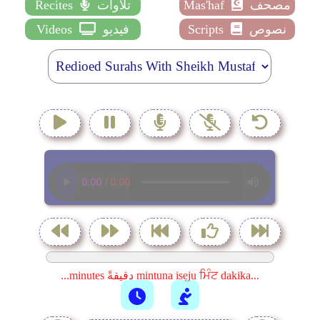
مصحف
Mas'haf
تلاوات
Recites
نصوص
Scripts
فيديو
Videos
...minutes دقيقةً mintuna isẹju ਮਿੰਟ dakika...