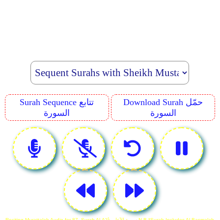
Download Surah حمّل
Surah Sequence تتابع
السورة
السورة
Reciting Murattalah Audio for 87. Surah Al-A'lâ سورة الأعلى N.B *Surah Includes Al-Basmalah