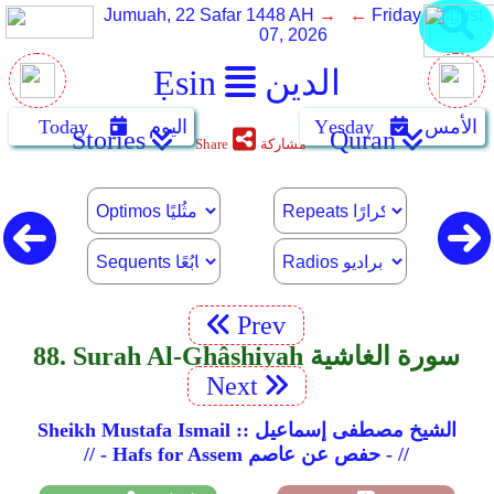
Jumuah, 22 Safar 1448 AH
→ ←
Friday, August
07, 2026
الدين
Ẹsin
الأمس
Yẹsday
اليوم
Today
Stories
Quran
مشاركة
Share
Prev
88. Surah Al-Ghâshiyah سورة الغاشية
Next
Sheikh Mustafa Ismail :: الشيخ مصطفى إسماعيل
// - Hafs for Assem حفص عن عاصم - //