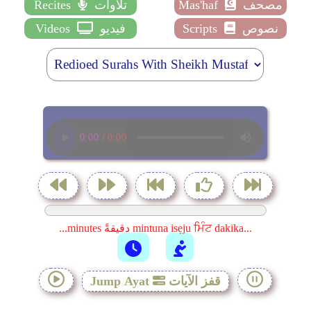
مصحف
Mas'haf
تلاوات
Recites
نصوص
Scripts
فيديو
Videos
...minutes دقيقةً mintuna isẹju ਮਿੰਟ dakika...
قفز الآيات
Jump Ayat