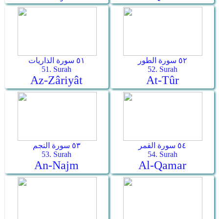
٥٢ سورة الطور
٥١ سورة الذاريات
51. Surah
52. Surah
Az-Zâriyât
At-Tûr
٥٤ سورة القمر
٥٣ سورة النجم
53. Surah
54. Surah
An-Najm
Al-Qamar