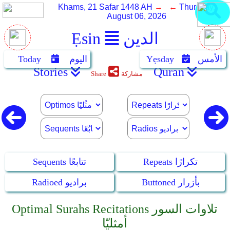
Khams, 21 Safar 1448 AH
→ ←
Thursday,
August 06, 2026
الدين
Ẹsin
الأمس
Yẹsday
اليوم
Today
Stories
Quran
مشاركة
Share
Repeats تكرارًا
Sequents تتابعًا
Buttoned بأزرار
Radioed براديو
Optimal Surahs Recitations تلاوات السور
أمثليّا