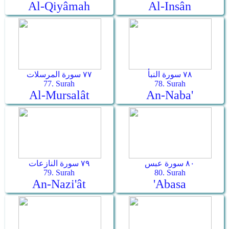
Al-Qiyâmah
Al-Insân
٧٨ سورة النبأ
٧٧ سورة المرسلات
77. Surah
78. Surah
Al-Mursalât
An-Naba'
٨٠ سورة عبس
٧٩ سورة النازعات
79. Surah
80. Surah
An-Nazi'ât
'Abasa