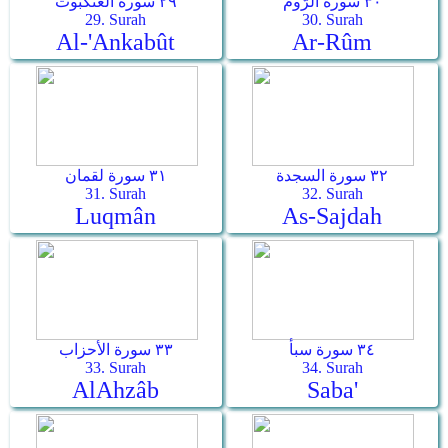
٣٠ سورة الرّوم
٢٩ سورة العنكبوت
29. Surah
30. Surah
Al-'Ankabût
Ar-­Rûm
٣٢ سورة السجدة
٣١ سورة لقمان
31. Surah
32. Surah
Luqmân
As-­Sajdah
٣٤ سورة سبأ
٣٣ سورة الأحزاب
33. Surah
34. Surah
Al­Ahzâb
Saba'