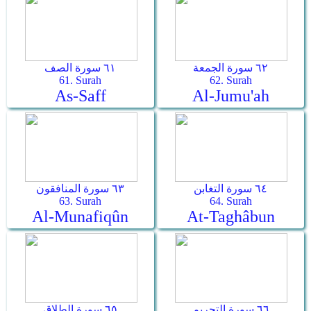
٦٢ سورة الجمعة
٦١ سورة الصف
61. Surah
62. Surah
As-Saff
Al-Jumu'ah
٦٤ سورة التغابن
٦٣ سورة المنافقون
63. Surah
64. Surah
Al-Munafiqûn
At-Taghâbun
٦٦ سورة التحريم
٦٥ سورة الطلاق