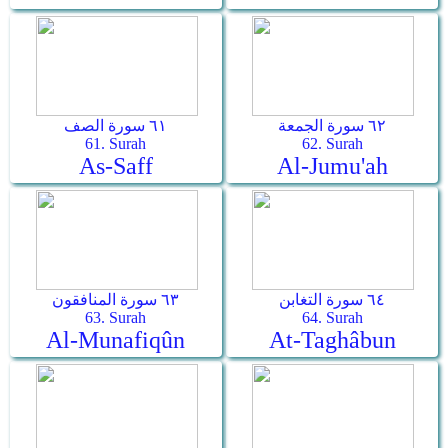
٦٢ سورة الجمعة
٦١ سورة الصف
61. Surah
62. Surah
As-Saff
Al-Jumu'ah
٦٤ سورة التغابن
٦٣ سورة المنافقون
63. Surah
64. Surah
Al-Munafiqûn
At-Taghâbun