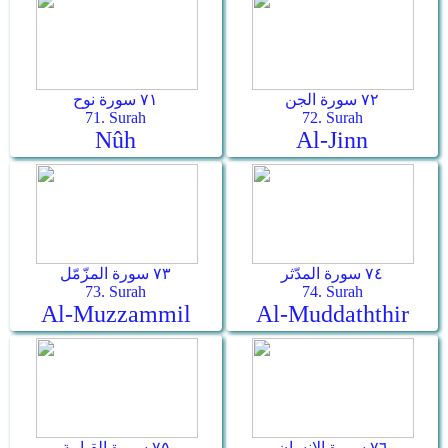
٧٢ سورة الجن
٧١ سورة نوح
71. Surah
72. Surah
Nûh
Al-Jinn
٧٤ سورة المدّثر
٧٣ سورة المزّمّل
73. Surah
74. Surah
Al-Muzzammil
Al-Muddaththir
٧٦ سورة الإنسان
٧٥ سورة القيامة