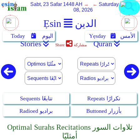
Sabt, 23 Safar 1448 AH
→ ←
Saturday, August
08, 2026
الدين
Ẹsin
الأمس
Yẹsday
اليوم
Today
Stories
Quran
مشاركة
Share
Repeats تكرارًا
Sequents تتابعًا
Buttoned بأزرار
Radioed براديو
Optimal Surahs Recitations تلاوات السور
أمثليّا