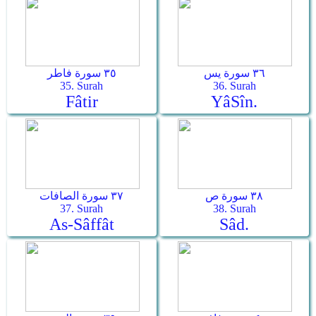
٣٦ سورة يس
٣٥ سورة فاطر
35. Surah
36. Surah
Fâtir
Yâ­Sîn.
٣٨ سورة ص
٣٧ سورة الصافات
37. Surah
38. Surah
As-Sâffât
Sâd.