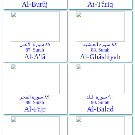
Al-Burûj
At-Târiq
٨٨ سورة الغاشية
٨٧ سورة الأعلى
87. Surah
88. Surah
Al-A'lâ
Al-Ghâshiyah
٩٠ سورة البلد
٨٩ سورة الفجر
89. Surah
90. Surah
Al-Fajr
Al-Balad