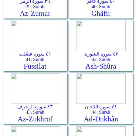
٤٠ سورة غافر
٣٩ سورة الزمر
39. Surah
40. Surah
Az-Zumar
Ghâfir
٤٢ سورة الشورى
٤١ سورة فصّلت
41. Surah
42. Surah
Fussilat
Ash-Shûra
٤٤ سورة الدّخان
٤٣ سورة الزخرف
43. Surah
44. Surah
Az-Zukhruf
Ad-Dukhân