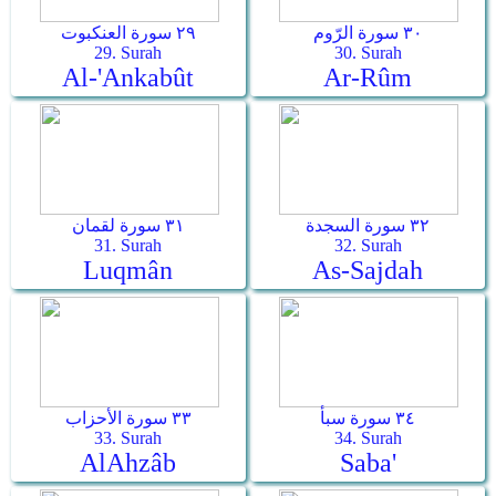
٣٠ سورة الرّوم
٢٩ سورة العنكبوت
29. Surah
30. Surah
Al-'Ankabût
Ar-­Rûm
٣٢ سورة السجدة
٣١ سورة لقمان
31. Surah
32. Surah
Luqmân
As-­Sajdah
٣٤ سورة سبأ
٣٣ سورة الأحزاب
33. Surah
34. Surah
Al­Ahzâb
Saba'