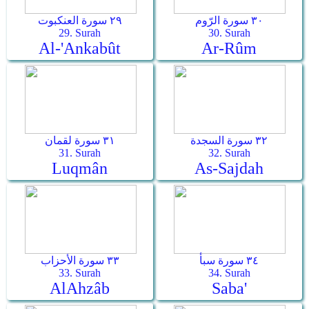
٣٠ سورة الرّوم
٢٩ سورة العنكبوت
29. Surah
30. Surah
Al-'Ankabût
Ar-­Rûm
٣٢ سورة السجدة
٣١ سورة لقمان
31. Surah
32. Surah
Luqmân
As-­Sajdah
٣٤ سورة سبأ
٣٣ سورة الأحزاب
33. Surah
34. Surah
Al­Ahzâb
Saba'