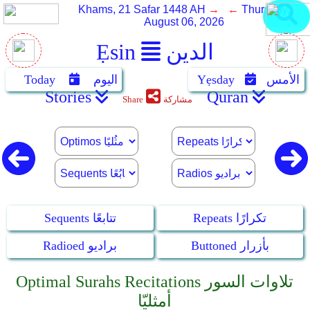
Khams, 21 Safar 1448 AH
→ ←
Thursday,
August 06, 2026
الدين
Ẹsin
الأمس
Yẹsday
اليوم
Today
Stories
Quran
مشاركة
Share
Repeats تكرارًا
Sequents تتابعًا
Buttoned بأزرار
Radioed براديو
Optimal Surahs Recitations تلاوات السور
أمثليّا