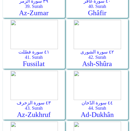
٤٠ سورة غافر
٣٩ سورة الزمر
39. Surah
40. Surah
Az-Zumar
Ghâfir
٤٢ سورة الشورى
٤١ سورة فصّلت
41. Surah
42. Surah
Fussilat
Ash-Shûra
٤٤ سورة الدّخان
٤٣ سورة الزخرف
43. Surah
44. Surah
Az-Zukhruf
Ad-Dukhân