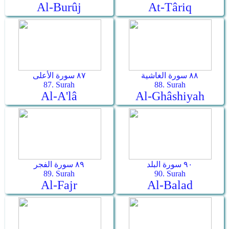
Al-Burûj
At-Târiq
٨٨ سورة الغاشية
٨٧ سورة الأعلى
87. Surah
88. Surah
Al-A'lâ
Al-Ghâshiyah
٩٠ سورة البلد
٨٩ سورة الفجر
89. Surah
90. Surah
Al-Fajr
Al-Balad