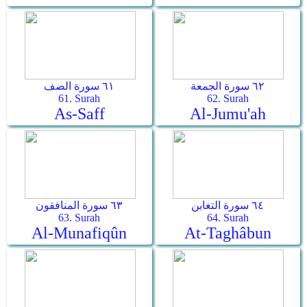
٦٢ سورة الجمعة
٦١ سورة الصف
61. Surah
62. Surah
As-Saff
Al-Jumu'ah
٦٤ سورة التغابن
٦٣ سورة المنافقون
63. Surah
64. Surah
Al-Munafiqûn
At-Taghâbun