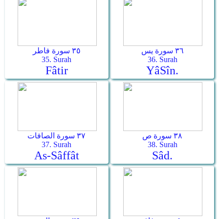
٣٦ سورة يس
٣٥ سورة فاطر
35. Surah
36. Surah
Fâtir
Yâ­Sîn.
٣٨ سورة ص
٣٧ سورة الصافات
37. Surah
38. Surah
As-Sâffât
Sâd.