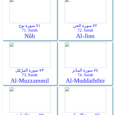
٧٢ سورة الجن
٧١ سورة نوح
71. Surah
72. Surah
Nûh
Al-Jinn
٧٤ سورة المدّثر
٧٣ سورة المزّمّل
73. Surah
74. Surah
Al-Muzzammil
Al-Muddaththir
٧٦ سورة الإنسان
٧٥ سورة القيامة