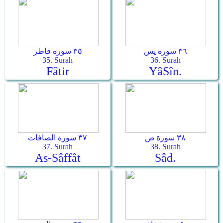
٣٦ سورة يس
٣٥ سورة فاطر
35. Surah
36. Surah
Fâtir
Yâ­Sîn.
٣٨ سورة ص
٣٧ سورة الصافات
37. Surah
38. Surah
As-Sâffât
Sâd.