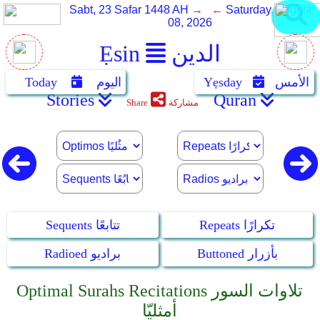
Sabt, 23 Safar 1448 AH
→ ←
Saturday, August
08, 2026
الدين
Ẹsin
الأمس
Yẹsday
اليوم
Today
Stories
Quran
مشاركة
Share
Repeats تكرارًا
Sequents تتابعًا
Buttoned بأزرار
Radioed براديو
Optimal Surahs Recitations تلاوات السور
أمثليّا