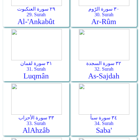
٣٠ سورة الرّوم
٢٩ سورة العنكبوت
29. Surah
30. Surah
Al-'Ankabût
Ar-­Rûm
٣٢ سورة السجدة
٣١ سورة لقمان
31. Surah
32. Surah
Luqmân
As-­Sajdah
٣٤ سورة سبأ
٣٣ سورة الأحزاب
33. Surah
34. Surah
Al­Ahzâb
Saba'