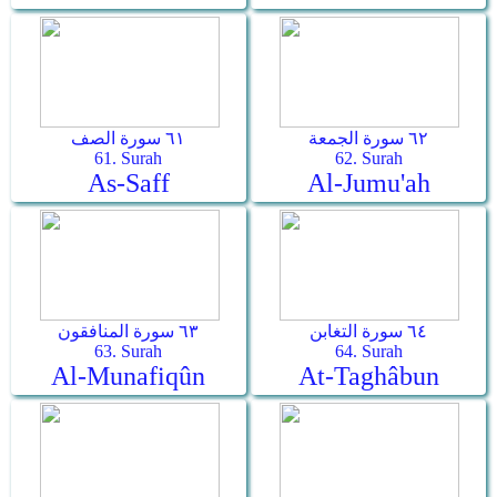
٦٢ سورة الجمعة
٦١ سورة الصف
61. Surah
62. Surah
As-Saff
Al-Jumu'ah
٦٤ سورة التغابن
٦٣ سورة المنافقون
63. Surah
64. Surah
Al-Munafiqûn
At-Taghâbun