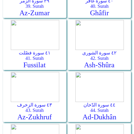
٤٠ سورة غافر
٣٩ سورة الزمر
39. Surah
40. Surah
Az-Zumar
Ghâfir
٤٢ سورة الشورى
٤١ سورة فصّلت
41. Surah
42. Surah
Fussilat
Ash-Shûra
٤٤ سورة الدّخان
٤٣ سورة الزخرف
43. Surah
44. Surah
Az-Zukhruf
Ad-Dukhân