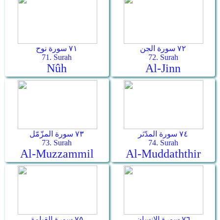
٧٢ سورة الجن
٧١ سورة نوح
71. Surah
72. Surah
Nûh
Al-Jinn
٧٤ سورة المدّثر
٧٣ سورة المزّمّل
73. Surah
74. Surah
Al-Muzzammil
Al-Muddaththir
٧٦ سورة الإنسان
٧٥ سورة القيامة