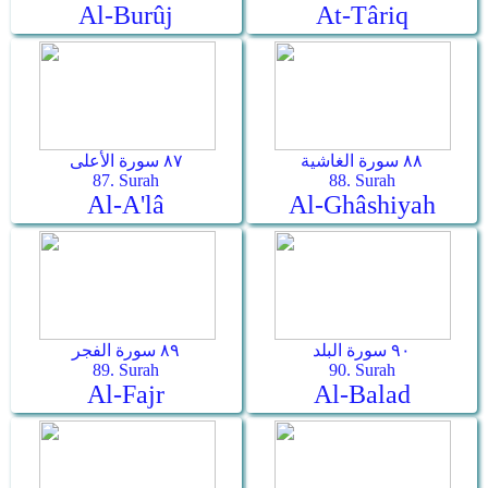
Al-Burûj
At-Târiq
٨٨ سورة الغاشية
٨٧ سورة الأعلى
87. Surah
88. Surah
Al-A'lâ
Al-Ghâshiyah
٩٠ سورة البلد
٨٩ سورة الفجر
89. Surah
90. Surah
Al-Fajr
Al-Balad