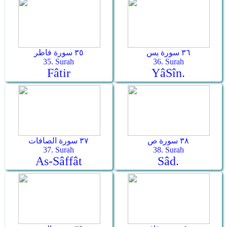
٣٦ سورة يس
٣٥ سورة فاطر
35. Surah
36. Surah
Fâtir
Yâ­Sîn.
٣٨ سورة ص
٣٧ سورة الصافات
37. Surah
38. Surah
As-Sâffât
Sâd.