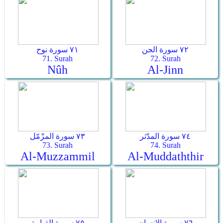
٧٢ سورة الجن
٧١ سورة نوح
71. Surah
72. Surah
Nûh
Al-Jinn
٧٤ سورة المدّثر
٧٣ سورة المزّمّل
73. Surah
74. Surah
Al-Muzzammil
Al-Muddaththir
٧٦ سورة الإنسان
٧٥ سورة القيامة