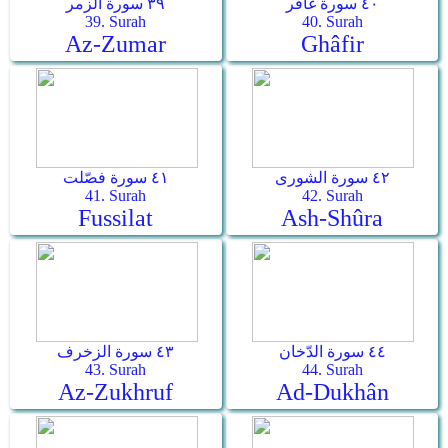
٤٠ سورة غافر
٣٩ سورة الزمر
39. Surah
40. Surah
Az-Zumar
Ghâfir
٤٢ سورة الشورى
٤١ سورة فصّلت
41. Surah
42. Surah
Fussilat
Ash-Shûra
٤٤ سورة الدّخان
٤٣ سورة الزخرف
43. Surah
44. Surah
Az-Zukhruf
Ad-Dukhân