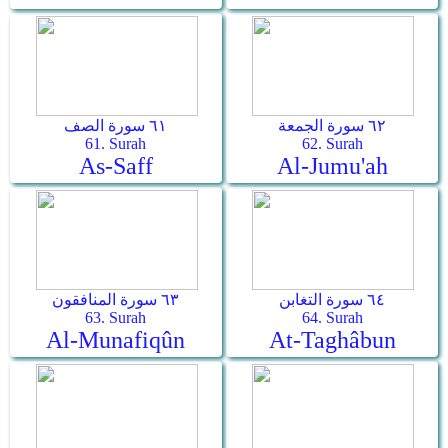
٦٢ سورة الجمعة
٦١ سورة الصف
61. Surah
62. Surah
As-Saff
Al-Jumu'ah
٦٤ سورة التغابن
٦٣ سورة المنافقون
63. Surah
64. Surah
Al-Munafiqûn
At-Taghâbun