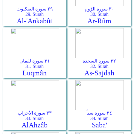
٣٠ سورة الرّوم
٢٩ سورة العنكبوت
29. Surah
30. Surah
Al-'Ankabût
Ar-­Rûm
٣٢ سورة السجدة
٣١ سورة لقمان
31. Surah
32. Surah
Luqmân
As-­Sajdah
٣٤ سورة سبأ
٣٣ سورة الأحزاب
33. Surah
34. Surah
Al­Ahzâb
Saba'