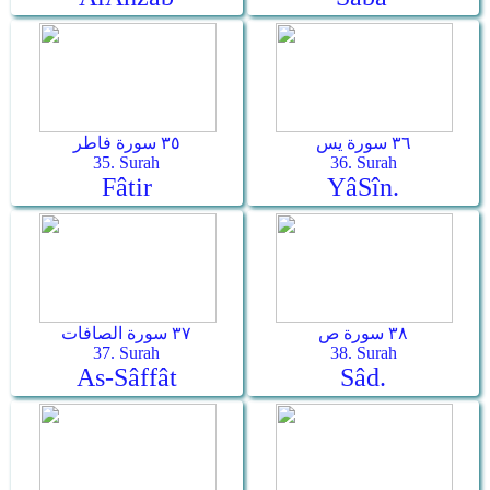
٣٦ سورة يس
٣٥ سورة فاطر
35. Surah
36. Surah
Fâtir
Yâ­Sîn.
٣٨ سورة ص
٣٧ سورة الصافات
37. Surah
38. Surah
As-Sâffât
Sâd.