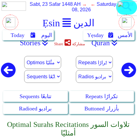
Sabt, 23 Safar 1448 AH
→ ←
Saturday, August
08, 2026
الدين
Ẹsin
الأمس
Yẹsday
اليوم
Today
Stories
Quran
مشاركة
Share
Repeats تكرارًا
Sequents تتابعًا
Buttoned بأزرار
Radioed براديو
Optimal Surahs Recitations تلاوات السور
أمثليّا