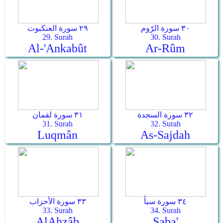
٣٠ سورة الرّوم
٢٩ سورة العنكبوت
29. Surah
30. Surah
Al-'Ankabût
Ar-­Rûm
٣٢ سورة السجدة
٣١ سورة لقمان
31. Surah
32. Surah
Luqmân
As-­Sajdah
٣٤ سورة سبأ
٣٣ سورة الأحزاب
33. Surah
34. Surah
Al­Ahzâb
Saba'