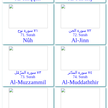
٧٢ سورة الجن
٧١ سورة نوح
71. Surah
72. Surah
Nûh
Al-Jinn
٧٤ سورة المدّثر
٧٣ سورة المزّمّل
73. Surah
74. Surah
Al-Muzzammil
Al-Muddaththir