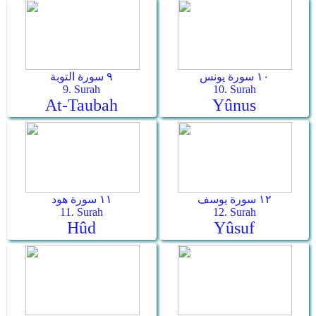
١٠ سورة يونس
٩ سورة التوبة
9. Surah
10. Surah
At-Taubah
Yûnus
١٢ سورة يوسف
١١ سورة هود
11. Surah
12. Surah
Hûd
Yûsuf