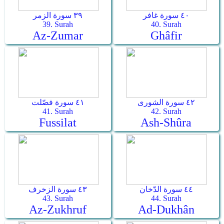
٤٠ سورة غافر
٣٩ سورة الزمر
39. Surah
40. Surah
Az-Zumar
Ghâfir
٤٢ سورة الشورى
٤١ سورة فصّلت
41. Surah
42. Surah
Fussilat
Ash-Shûra
٤٤ سورة الدّخان
٤٣ سورة الزخرف
43. Surah
44. Surah
Az-Zukhruf
Ad-Dukhân