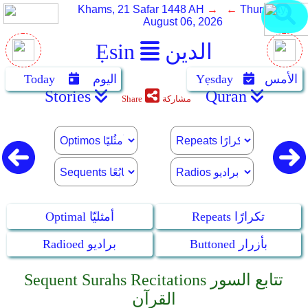
Khams, 21 Safar 1448 AH
→ ←
Thursday,
August 06, 2026
الدين
Ẹsin
الأمس
Yẹsday
اليوم
Today
Stories
Quran
مشاركة
Share
Repeats تكرارًا
Optimal أمثليّا
Buttoned بأزرار
Radioed براديو
Sequent Surahs Recitations تتابع السور
القرآن