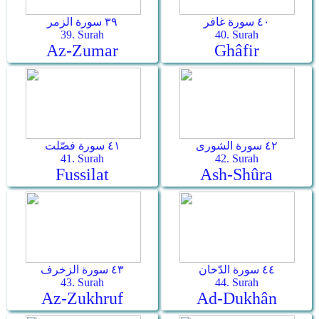
٤٠ سورة غافر
٣٩ سورة الزمر
39. Surah
40. Surah
Az-Zumar
Ghâfir
٤٢ سورة الشورى
٤١ سورة فصّلت
41. Surah
42. Surah
Fussilat
Ash-Shûra
٤٤ سورة الدّخان
٤٣ سورة الزخرف
43. Surah
44. Surah
Az-Zukhruf
Ad-Dukhân