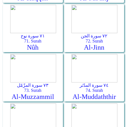
٧٢ سورة الجن
٧١ سورة نوح
71. Surah
72. Surah
Nûh
Al-Jinn
٧٤ سورة المدّثر
٧٣ سورة المزّمّل
73. Surah
74. Surah
Al-Muzzammil
Al-Muddaththir