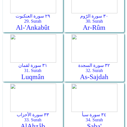
٣٠ سورة الرّوم
٢٩ سورة العنكبوت
29. Surah
30. Surah
Al-'Ankabût
Ar-­Rûm
٣٢ سورة السجدة
٣١ سورة لقمان
31. Surah
32. Surah
Luqmân
As-­Sajdah
٣٤ سورة سبأ
٣٣ سورة الأحزاب
33. Surah
34. Surah
Al­Ahzâb
Saba'