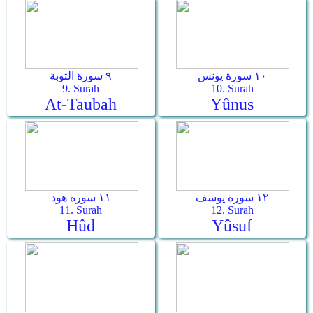
١٠ سورة يونس
٩ سورة التوبة
9. Surah
10. Surah
At-Taubah
Yûnus
١٢ سورة يوسف
١١ سورة هود
11. Surah
12. Surah
Hûd
Yûsuf