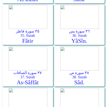
٣٦ سورة يس
٣٥ سورة فاطر
35. Surah
36. Surah
Fâtir
Yâ­Sîn.
٣٨ سورة ص
٣٧ سورة الصافات
37. Surah
38. Surah
As-Sâffât
Sâd.