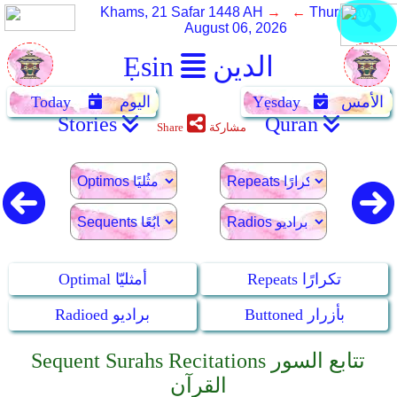
Khams, 21 Safar 1448 AH
→ ←
Thursday,
August 06, 2026
الدين
Ẹsin
الأمس
Yẹsday
اليوم
Today
Stories
Quran
مشاركة
Share
Repeats تكرارًا
Optimal أمثليّا
Buttoned بأزرار
Radioed براديو
Sequent Surahs Recitations تتابع السور
القرآن