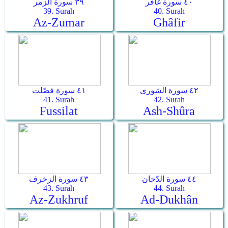
٤٠ سورة غافر
٣٩ سورة الزمر
39. Surah
40. Surah
Az-Zumar
Ghâfir
٤٢ سورة الشورى
٤١ سورة فصّلت
41. Surah
42. Surah
Fussilat
Ash-Shûra
٤٤ سورة الدّخان
٤٣ سورة الزخرف
43. Surah
44. Surah
Az-Zukhruf
Ad-Dukhân