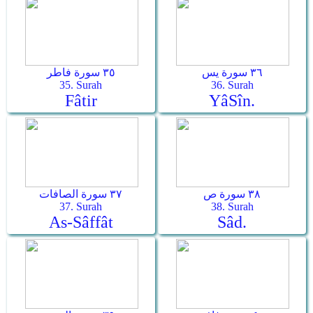
٣٦ سورة يس
٣٥ سورة فاطر
35. Surah
36. Surah
Fâtir
Yâ­Sîn.
٣٨ سورة ص
٣٧ سورة الصافات
37. Surah
38. Surah
As-Sâffât
Sâd.