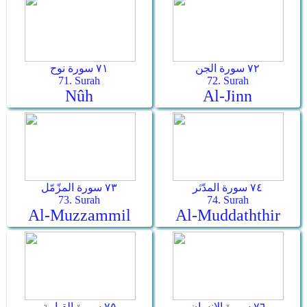
٧٢ سورة الجن
٧١ سورة نوح
71. Surah
72. Surah
Nûh
Al-Jinn
٧٤ سورة المدّثر
٧٣ سورة المزّمّل
73. Surah
74. Surah
Al-Muzzammil
Al-Muddaththir
٧٦ سورة الإنسان
٧٥ سورة القيامة