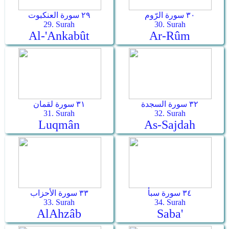
٣٠ سورة الرّوم
٢٩ سورة العنكبوت
29. Surah
30. Surah
Al-'Ankabût
Ar-­Rûm
٣٢ سورة السجدة
٣١ سورة لقمان
31. Surah
32. Surah
Luqmân
As-­Sajdah
٣٤ سورة سبأ
٣٣ سورة الأحزاب
33. Surah
34. Surah
Al­Ahzâb
Saba'