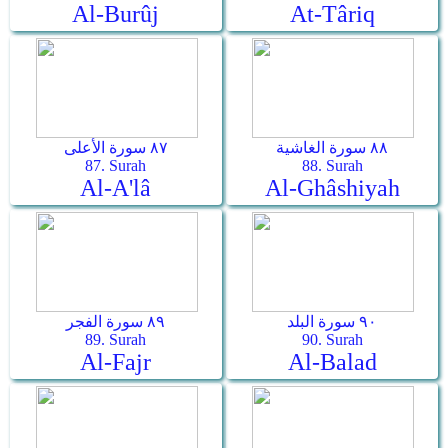
Al-Burûj
At-Târiq
٨٨ سورة الغاشية
٨٧ سورة الأعلى
87. Surah
88. Surah
Al-A'lâ
Al-Ghâshiyah
٩٠ سورة البلد
٨٩ سورة الفجر
89. Surah
90. Surah
Al-Fajr
Al-Balad