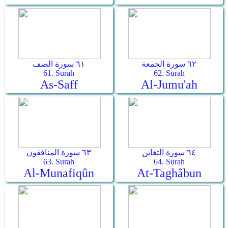
٦٢ سورة الجمعة
٦١ سورة الصف
61. Surah
62. Surah
As-Saff
Al-Jumu'ah
٦٤ سورة التغابن
٦٣ سورة المنافقون
63. Surah
64. Surah
Al-Munafiqûn
At-Taghâbun