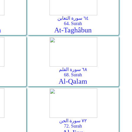
٦٤ سورة التغابن
64. Surah
n
At-Taghâbun
٦٨ سورة القلم
68. Surah
Al-Qalam
٧٢ سورة الجن
72. Surah