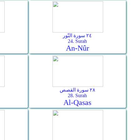
٢٤ سورة النّور
24. Surah
An-Nûr
٢٨ سورة القصص
28. Surah
Al-Qasas