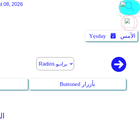
t 08, 2026
الأمس
Yẹsday
Buttoned بأزرار
ssan