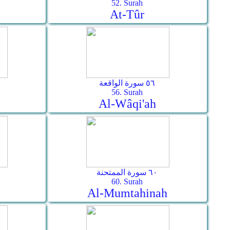
52. Surah
At-Tûr
٥٦ سورة الواقعة
56. Surah
Al-Wâqi'ah
٦٠ سورة الممتحنة
60. Surah
Al-Mumtahinah