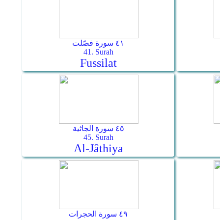
٤١ سورة فصّلت
41. Surah
Fussilat
٤٥ سورة الجاثية
45. Surah
Al-Jâthiya
٤٩ سورة الحجرات