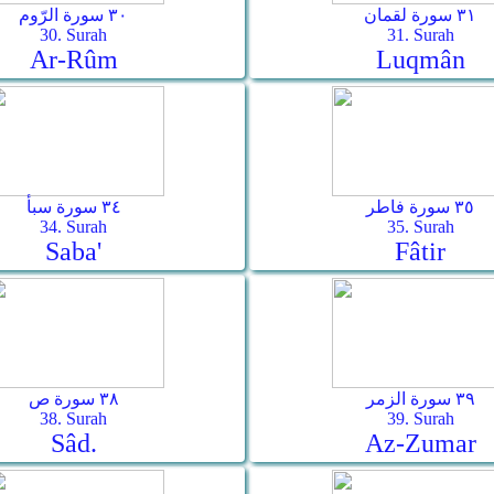
٣١ سورة لقمان
٣٠ سورة الرّوم
30. Surah
31. Surah
Ar-­Rûm
Luqmân
٣٥ سورة فاطر
٣٤ سورة سبأ
34. Surah
35. Surah
Saba'
Fâtir
٣٩ سورة الزمر
٣٨ سورة ص
38. Surah
39. Surah
Sâd.
Az-Zumar