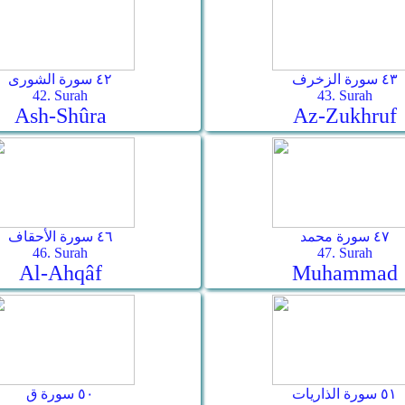
٤٣ سورة الزخرف
٤٢ سورة الشورى
42. Surah
43. Surah
Ash-Shûra
Az-Zukhruf
٤٧ سورة محمد
٤٦ سورة الأحقاف
46. Surah
47. Surah
Al-Ahqâf
Muhammad
٥١ سورة الذاريات
٥٠ سورة ق