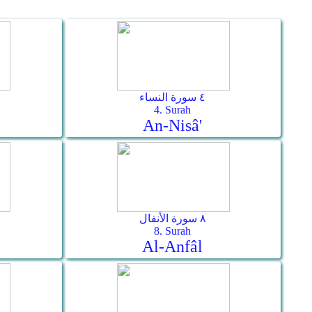
٤ سورة النساء
4. Surah
An-Nisâ'
٨ سورة الأنفال
8. Surah
Al-Anfâl