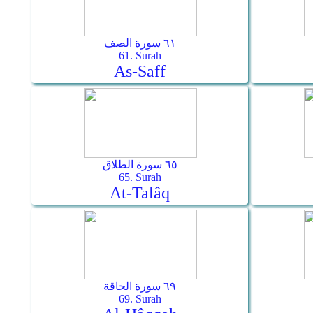
٦١ سورة الصف
61. Surah
As-Saff
٦٥ سورة الطلاق
65. Surah
At-Talâq
٦٩ سورة الحاقة
69. Surah