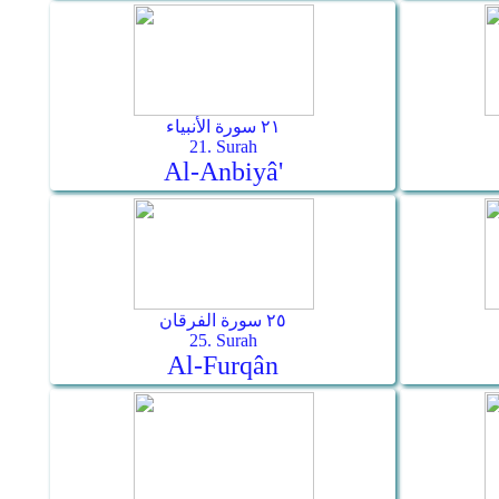
٢١ سورة الأنبياء
21. Surah
Al-Anbiyâ'
٢٥ سورة الفرقان
25. Surah
Al-Furqân