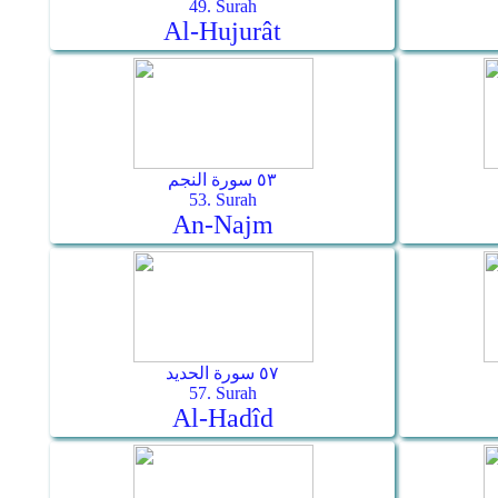
49. Surah
Al-Hujurât
٥٣ سورة النجم
53. Surah
An-Najm
٥٧ سورة الحديد
57. Surah
Al-Hadîd