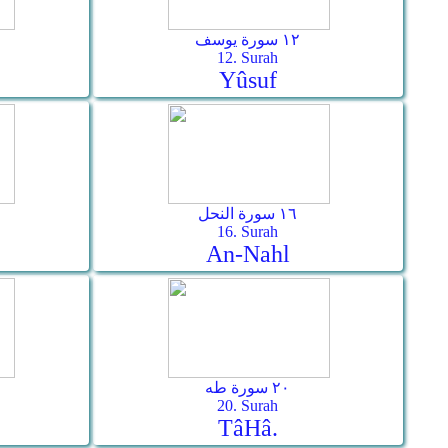
١٢ سورة يوسف
12. Surah
Yûsuf
١٦ سورة النحل
16. Surah
An-Nahl
٢٠ سورة طه
20. Surah
Tâ­Hâ.