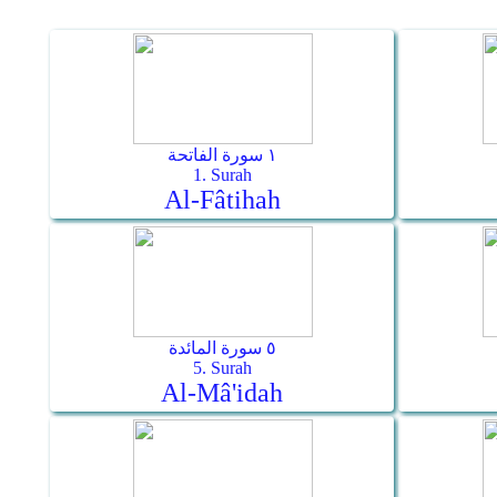
١ سورة الفاتحة
1. Surah
Al-Fâtihah
٥ سورة المائدة
5. Surah
Al-Mâ'idah