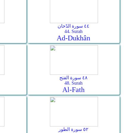
٤٤ سورة الدّخان
44. Surah
Ad-Dukhân
٤٨ سورة الفتح
48. Surah
Al-Fath
٥٢ سورة الطور