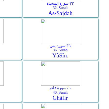
٣٢ سورة السجدة
32. Surah
As-­Sajdah
٣٦ سورة يس
36. Surah
Yâ­Sîn.
٤٠ سورة غافر
40. Surah
Ghâfir