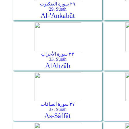
٢٩ سورة العنكبوت
29. Surah
Al-'Ankabût
٣٣ سورة الأحزاب
33. Surah
Al­Ahzâb
٣٧ سورة الصافات
37. Surah
As-Sâffât