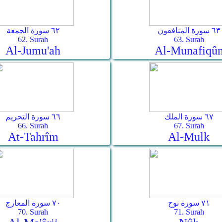
٦٣ سورة المنافقون
٦٢ سورة الجمعة
62. Surah
63. Surah
Al-Jumu'ah
Al-Munafiqû
٦٧ سورة الملك
٦٦ سورة التحريم
66. Surah
67. Surah
At-Tahrîm
Al-Mulk
٧١ سورة نوح
٧٠ سورة المعارج
70. Surah
71. Surah