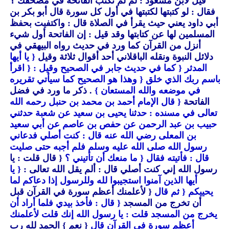
قيل لابن مسعود : لم لم تكتب الفاتحة في مصحفك ؟
فقال : لو كتبتها لكتبتها في أول كل سورة قال أبو بكر بن
أبي داود يعني حيث يقرأ في الصلاة قال : واكتفيت بحفظ
المسلمين لها عن كتابتها وقد قيل : إن الفاتحة أول شيء
أنزل من القرآن كما ورد في حديث رواه البيهقي في
دلائل النبوة ونقله الباقلاني أحد أقوال ثلاثة وقيل
{ يا أيها
المدثر
{ كما في حديث جابر في الصحيح وقيل :
{ اقرأ
باسم ربك الذي خلق
{ وهذا هو الصحيح كما سيأتي تقريره
في موضعه والله المستعان }
. ذكر ما ورد في فضل
الفاتحة
{ قال الإمام أحمد بن محمد بن حنبل رحمه الله
تعالى في مسنده : حدثنا يحيى بن سعيد عن شعبة حدثني
حبيب بن عبد الرحمن عن حفص بن عاصم عن أبي سعيد
بن المعلى رضي الله عنه قال : كنت أصلي فدعاني
رسول الله صلى الله عليه وسلم فلم أجبه حتى صليت
قال : فأتيته فقال
{ ما منعك أن تأتيني ؟
{ قال قلت : يا
رسول الله إني كنت أصلي قال : ألم يقل الله تعالى :
{ يا
أيها الذين آمنوا استجيبوا لله وللرسول إذا دعاكم لما
يحييكم
{ ثم قال
{ لأعلمنك أعظم سورة في القرآن قبل
أن تخرج من المسجد
{ قال : فأخذ بيدي فلما أراد أن
يخرج من المسجد قلت : يا رسول الله إنك قلت لأعلمنك
أعظم سورة في القرآن قال
{ نعم }
الحمد لله رب