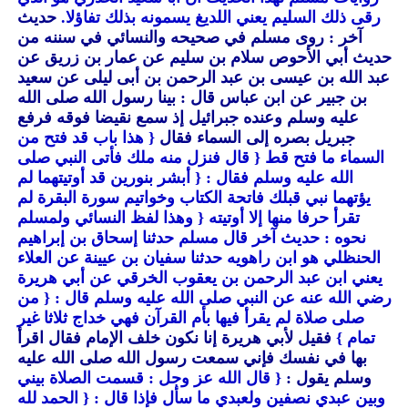
رقى ذلك السليم يعني اللديغ يسمونه بذلك تفاؤلا.
حديث
آخر : روى مسلم في صحيحه والنسائي في سننه من
حديث أبي الأحوص سلام بن سليم عن عمار بن زريق عن
عبد الله بن عيسى بن عبد الرحمن بن أبى ليلى عن سعيد
بن جبير عن ابن عباس قال : بينا رسول الله صلى الله
عليه وسلم وعنده جبرائيل إذ سمع نقيضا فوقه فرفع
جبريل بصره إلى السماء فقال
{ هذا باب قد فتح من
السماء ما فتح قط
{ قال فنزل منه ملك فأتى النبي صلى
الله عليه وسلم فقال :
{ أبشر بنورين قد أوتيتهما لم
يؤتهما نبي قبلك فاتحة الكتاب وخواتيم سورة البقرة لم
تقرأ حرفا منها إلا أوتيته
{ وهذا لفظ النسائي ولمسلم
نحوه : حديث آخر قال مسلم حدثنا إسحاق بن إبراهيم
الحنظلي هو ابن راهويه حدثنا سفيان بن عيينة عن العلاء
يعني ابن عبد الرحمن بن يعقوب الخرقي عن أبي هريرة
رضي الله عنه عن النبي صلى الله عليه وسلم قال :
{ من
صلى صلاة لم يقرأ فيها بأم القرآن فهي خداج ثلاثا غير
تمام }
فقيل لأبي هريرة إنا نكون خلف الإمام فقال اقرأ
بها في نفسك فإني سمعت رسول الله صلى الله عليه
وسلم يقول :
{ قال الله عز وجل : قسمت الصلاة بيني
وبين عبدي نصفين ولعبدي ما سأل فإذا قال :
{ الحمد لله