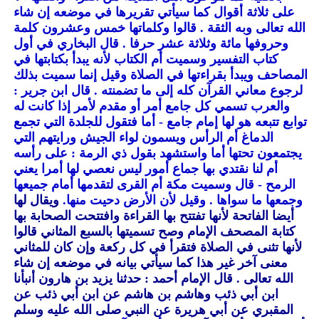
على ثلاثة أقوال كما سيأتي تقريرها في موضعه إن شاء
الله تعالى وبه الثقة . قالوا وكلماتها خمس وعشرون كلمة
وحروفها مائة وثلاثة عشر حرفا . قال البخاري في أول
كتاب التفسير وسميت أم الكتاب لأنه يبدأ بكتابتها في
المصاحف ويبدأ بقراءتها في الصلاة وقيل إنما سميت بذلك
لرجوع معاني القرآن كله إلى ما تضمنته . قال ابن جرير :
والعرب تسمي كل جامع أمر أو مقدم لأمر إذا كانت له
توابع تتبعه هو لها إمام جامع - أما فتقول للجلدة التي تجمع
الدماغ أم الرأس ويسمون لواء الجيش ورايتهم التي
يجتمعون تحتها أما واستشهد بقول ذي الرمة : على رأسه
أم لنا نقتدي بها جماع أمور ليس نعصي لها أمرا يعني
الرمح - قال وسميت مكة أم القرى لتقدمها أمام جميعها
وجمعها ما سواها . وقيل لأن الأرض دحيت منها.
ويقال لها
أيضا الفاتحة لأنها تفتتح بها القراءة وافتتحت الصحابة بها
كتابة المصحف الإمام وصح تسميتها بالسبع المثاني قالوا
لأنها تثنى في الصلاة فتقرأ في كل ركعة وإن كان للمثاني
معنى آخر غير هذا كما سيأتي بيانه في موضعه إن شاء
الله تعالى . قال الإمام أحمد : حدثنا يزيد بن هارون أنبأنا
ابن أبي ذئب وهاشم بن هاشم عن ابن أبي ذئب عن
المقبري عن أبي هريرة عن النبي صلى الله عليه وسلم