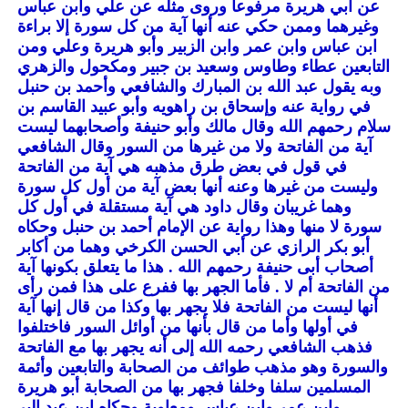
عن أبي هريرة مرفوعا وروى مثله عن علي وابن عباس
وغيرهما وممن حكي عنه أنها آية من كل سورة إلا براءة
ابن عباس وابن عمر وابن الزبير وأبو هريرة وعلي ومن
التابعين عطاء وطاوس وسعيد بن جبير ومكحول والزهري
وبه يقول عبد الله بن المبارك والشافعي وأحمد بن حنبل
في رواية عنه وإسحاق بن راهويه وأبو عبيد القاسم بن
سلام رحمهم الله وقال مالك وأبو حنيفة وأصحابهما ليست
آية من الفاتحة ولا من غيرها من السور وقال الشافعي
في قول في بعض طرق مذهبه هي آية من الفاتحة
وليست من غيرها وعنه أنها بعض آية من أول كل سورة
وهما غريبان وقال داود هي آية مستقلة في أول كل
سورة لا منها وهذا رواية عن الإمام أحمد بن حنبل وحكاه
أبو بكر الرازي عن أبي الحسن الكرخي وهما من أكابر
أصحاب أبى حنيفة رحمهم الله . هذا ما يتعلق بكونها آية
من الفاتحة أم لا . فأما الجهر بها ففرع على هذا فمن رأى
أنها ليست من الفاتحة فلا يجهر بها وكذا من قال إنها آية
في أولها وأما من قال بأنها من أوائل السور فاختلفوا
فذهب الشافعي رحمه الله إلى أنه يجهر بها مع الفاتحة
والسورة وهو مذهب طوائف من الصحابة والتابعين وأئمة
المسلمين سلفا وخلفا فجهر بها من الصحابة أبو هريرة
وابن عمر وابن عباس ومعاوية وحكاه ابن عبد البر