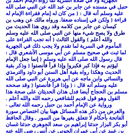
الجهرية ولا في صلاة السرية لما رواه الإمام أحمد بن
حنبل في مسنده عن جابر بن عبد الله عن النبي صلى الله
عليه وسلم أنه قال :
{ من كان له إمام فقراءة الإمام له
قراءة
{ ولكن في إسناده ضعفا.
ورواه مالك عن وهب بن
كيسان عن جابر من كلامه وقد روي هذا الحديث من
طرق ولا يصح شيء منها عن النبي صلى الله عليه وسلم
والله أعلم }
والقول الثالث
{ أنه تجب القراءة على
المأموم في السرية لما تقدم ولا يجب ذلك في الجهرية
لما ثبت في صحيح مسلم عن أبي موسى الأشعري قال :
قال رسول الله صلى الله عليه وسلم
{ إنما جعل الإمام
ليؤتم به فإذا كبر فكبروا وإذا قرأ فأنصتوا
{ وذكر بقية
الحديث وهكذا رواه بقية أهل السنن أبو داود والترمذي
والنسائي وابن ماجه عن أبي هريرة عن النبي صلى الله
عليه وسلم أنه قال :
{ وإذا قرأ فأنصتوا
{ وقد صححه
مسلم بن الحجاج أيضا فدل هذان الحديثان على صحة هذا
القول وهو قول قديم للشافعي رحمه الله والله أعلم .
ورواية عن الإمام أحمد بن حنبل رحمه الله تعالى -
والغرض من ذكر هذه المسائل ههنا بيان اختصاص سورة
الفاتحة بأحكام لا تتعلق بغيرها من السور . وقال الحافظ
أبو بكر البزار حدثنا إبراهيم بن سعد الجوهري حدثنا غسان
بن عبيد عن أبي عمران الجوني عن أنس رضي الله عنه