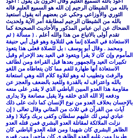
أعوذ بالله السميع العليم وقال آخرون بل يقول : أعوذ
بالله من الشيطان الرجيم إن الله هو السميع العليم قاله
الثوري والأوزاعي وحكي عن بعضهم أنه يقول أستعيذ
بالله من الشيطان الرجيم لمطابقة أمر الآية ولحديث
الضحاك عن ابن عباس المذكور والأحاديث الصحيحة كما
تقدم أولى بالاتباع من هذا والله أعلم .
{ مسألة
{ ثم
الاستعاذة في الصلاة إنما هي للتلاوة وهو قول أبي حنيفة
ومحمد . وقال أبو يوسف : بل للصلاة فعلى هذا يتعوذ
المأموم وإن كان لا يقرأ ويتعوذ في العيد بعد الإحرام وقبل
تكبيرات العيد والجمهور بعدها قبل القراءة ومن لطائف
الاستعاذة أنها طهارة للفم مما كان يتعاطاه من اللغو
والرفث وتطييب له وهو لتلاوة كلام الله وهي استعانة
بالله واعتراف له بالقدرة وللعبد بالضعف والعجز عن
مقاومة هذا العدو المبين الباطني الذي لا يقدر على منعه
ودفعه إلا الله الذي خلقه ولا يقبل مصانعة ولا يدارى
بالإحسان بخلاف العدو من نوع الإنسان كما دلت على ذلك
آيات من القرآن في ثلاث من المثاني وقال تعالى
{ إن
عبادي ليس لك عليهم سلطان وكفى بربك وكيلا
{ وقد
نزلت الملائكة لمقاتلة العدو البشري فمن قتله العدو
الظاهر البشري كان شهيدا ومن قتله العدو الباطني كان
طريدا ومن غلبه العدو الظاهري كان مأجورا ومن قهره