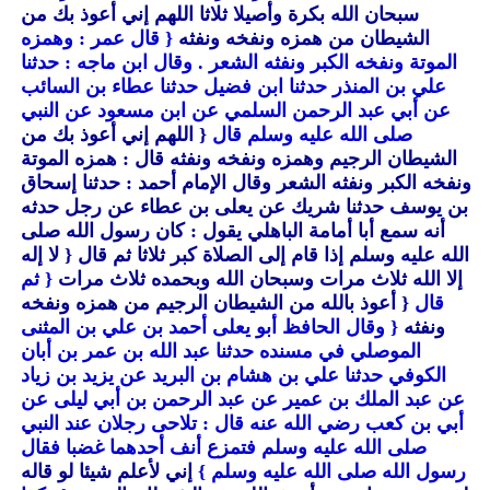
سبحان الله بكرة وأصيلا ثلاثا اللهم إني أعوذ بك من
الشيطان من همزه ونفخه ونفثه
{ قال عمر : وهمزه
الموتة ونفخه الكبر ونفثه الشعر . وقال ابن ماجه : حدثنا
علي بن المنذر حدثنا ابن فضيل حدثنا عطاء بن السائب
عن أبي عبد الرحمن السلمي عن ابن مسعود عن النبي
صلى الله عليه وسلم قال
{ اللهم إني أعوذ بك من
الشيطان الرجيم وهمزه ونفخه ونفثه قال : همزه الموتة
ونفخه الكبر ونفثه الشعر وقال الإمام أحمد : حدثنا إسحاق
بن يوسف حدثنا شريك عن يعلى بن عطاء عن رجل حدثه
أنه سمع أبا أمامة الباهلي يقول : كان رسول الله صلى
الله عليه وسلم إذا قام إلى الصلاة كبر ثلاثا ثم قال
{ لا إله
إلا الله ثلاث مرات وسبحان الله وبحمده ثلاث مرات
{ ثم
قال
{ أعوذ بالله من الشيطان الرجيم من همزه ونفخه
ونفثه
{ وقال الحافظ أبو يعلى أحمد بن علي بن المثنى
الموصلي في مسنده حدثنا عبد الله بن عمر بن أبان
الكوفي حدثنا علي بن هشام بن البريد عن يزيد بن زياد
عن عبد الملك بن عمير عن عبد الرحمن بن أبي ليلى عن
أبي بن كعب رضي الله عنه قال : تلاحى رجلان عند النبي
صلى الله عليه وسلم فتمزع أنف أحدهما غضبا فقال
رسول الله صلى الله عليه وسلم }
إني لأعلم شيئا لو قاله