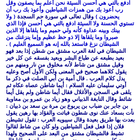
ادفع بالتي هي أحسن السيئة نحن أعلم بما يصفون وقل
رب أعوذ بك من همزات الشياطين وأعوذ بك رب أن
يحضرون }
وقال تعالى في سورة حم السجدة
{ ولا
تستوي الحسنة ولا السيئة ادفع بالتي هي أحسن فإذا الذي
بينك وبينه عداوة كأنه ولي حميم وما يلقاها إلا الذين
صبروا وما يلقاها إلا ذو حظ عظيم وإما ينزغنك من
الشيطان نزغ فاستعذ بالله إنه هو السميع العليم }
.
الشيطان في لغة العرب مشتق من شطن إذا بعد فهو
بعيد بطبعه عن طباع البشر وبعيد بفسقه عن كل خير
وقيل مشتق من شاط لأنه مخلوق من نار ومنهم من
يقول كلاهما صحيح في المعنى ولكن الأول أصح وعليه
يدل كلام العرب . قال أمية بن أبي الصلت في ذكر ما
أوتي سليمان عليه السلام : أيما شاطن عصاه عكاه ثم
يلقى في السجن والأغلال فقال أيما شاطن ولم يقل أيما
شائط وقال النابغة الذبياني وهو زياد بن عمرو بن معاوية
بن جابر بن ضباب بن يربوع بن مرة بن سعد بن ذبيان :
نأت بسعاد عنك نوى شطون فباتت والفؤاد بها رهين يقول
بعدت بها طريق بعيدة وقال سيبويه العرب : تقول تشيطن
فلان إذا فعل فعل الشياطين ولو كان من شاط لقالوا
تشيط فالشيطان مشتق من البعد على الصحيح ولهذا