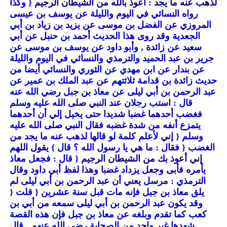
لذهب عنه ما يجد : أعوذ بالله من الشيطان الرجيم
{ وكذا
رواه النسائي في اليوم والليلة عن يوسف بن عيسى
المروزي عن الفضل بن موسى عن يزيد بن زياد بن أبي
الجعدية وقد روى هذا الحديث أحمد بن حنبل عن أبي
سعيد عن زائدة , وأبو داود عن يوسف بن موسى عن
جرير بن عبد الحميد والترمذي والنسائي في اليوم والليلة
عن بندار عن ابن مهدي عن الثوري والنسائي أيضا من
حديث زائدة بن قدامة ثلاثتهم عن عبد الملك بن عمير عن
عبد الرحمن بن أبي ليلى عن معاذ بن جبل رضي الله عنه
قال : استب رجلان عند النبي صلى الله عليه وسلم
فغضب أحدهما غضبا شديدا حتى يخيل إلي أن أحدهما
يتمزع أنفه من شدة غضبه فقال النبي صلى الله عليه
وسلم
{ إني لأعلم كلمة لو قالها لذهب عنه ما يجد من
الغضب
{ فقال : ما هي يا رسول الله ؟ قال }
يقول اللهم
إني أعوذ بك من الشيطان الرجيم
{ قال : فجعل معاذ
يأمره فأبى وجعل يزداد غضبا وهذا لفظ أبي داود وقال
الترمذي : مرسل يعني أن عبد الرحمن بن أبي ليلى لم
يلق معاذ بن جبل فإنه مات قبل سنة عشرين
{ قلت
{
وقد يكون عبد الرحمن بن أبي ليلى سمعه من أبي بن
كعب كما تقدم وبلغه عن معاذ بن جبل فإن هذه القصة
شهدها غير واحد من الصحابة رضي الله عنهم . قال