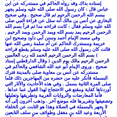
إسناده بذاك وقد رواه الحاكم في مستدركه عن ابن
عباس قال : كان رسول الله صلى الله عليه وسلم يجهر
ببسم الله الرحمن الرحيم ثم قال صحيح . وفي صحيح
البخاري عن أنس بن مالك أنه سئل عن قراءة النبي صلى
الله عليه وسلم فقال : كانت قراءته مدا ثم قرأ بسم الله
الرحمن الرحيم يمد بسم الله ويمد الرحمن ويمد الرحيم .
وفي مسند الإمام أحمد وسنن أبي داود وصحيح ابن
خزيمة ومستدرك الحاكم عن أم سلمة رضي الله عنها
قالت كان رسول الله صلى الله عليه وسلم يقطع قراءته
}
بسم الله الرحمن الرحيم الحمد لله رب العالمين
الرحمن الرحيم مالك يوم الدين
{ وقال الدارقطني إسناد
صحيح . وروى الإمام أبو عبد الله الشافعي والحاكم في
مستدركه عن أنس بن معاوية صلى بالمدينة فترك
البسملة فأنكر عليه من حضره من المهاجرين ذلك فلما
صلى المرة الثانية بسمل . وفي هذه الأحاديث والآثار التي
أوردناها كفاية ومقنع في الاحتجاج لهذا القول عما عداها .
فأما المعارضات والروايات الغريبة وتطريقها وتعليلها
وتضعيفها وتقريرها فله موضع آخر . وذهب آخرون إلى أنه
لا يجهر بالبسملة في الصلاة وهذا هو الثابت عن الخلفاء
الأربعة وعبد الله بن مغفل وطوائف من سلف التابعين