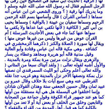
لها
{ الرقية }
لحديث أبي سعيد في الصحيح حين رقى بها
الرجل السليم فقال له رسول الله صلى الله عليه وسلم
{
وما يدريك أنها رقية
{ ؟ وروى الشعبي عن ابن عباس أنه
سماها
{ أساس القرآن }
قال وأساسها بسم الله الرحمن
الرحيم وسماها سفيان بن عيينة
{ بالواقية }
وسماها يحيى
بن أبي كثير
{ الكافية
{ لأنها تكفي عما عداها ولا يكفي ما
سواها عنها كما جاء في بعض الأحاديث المرسلة }
أم
القرآن عوض من غيرها وليس من غيرها عوض منها }
ويقال لها سورة
{ الصلاة والكنز
{ ذكرهما الزمخشري في
كشافه . وهي مكية قاله ابن عباس وقتادة وأبو العالية
وقيل مدنية قاله أبو هريرة ومجاهد وعطاء بن يسار
والزهري ويقال نزلت مرتين مرة بمكة ومرة بالمدينة .
والأول أشبه لقوله تعالى :
{ ولقد آتيناك سبعا من المثاني
{
والله تعالى أعلم وحكى أبو الليث السمرقندي أن نصفها
نزل بمكة ونصفها الآخر نزل بالمدينة وهو غريب جدا نقله
القرطبي عنه وهي سبع آيات بلا خلاف وقال عمرو بن
عبيد ثمان وقال حسين الجعفي ستة وهذان القولان شاذان
وإنما اختلفوا في البسملة هل هي آية مستقلة من أولها
كما هو عند جمهور قراء الكوفة وقول جماعة من الصحابة
والتابعين وخلق من الخلف أو بعض آية أو لا تعد من أولها
بالكلية كما هو قول أهل المدينة من القراء والفقهاء ؟