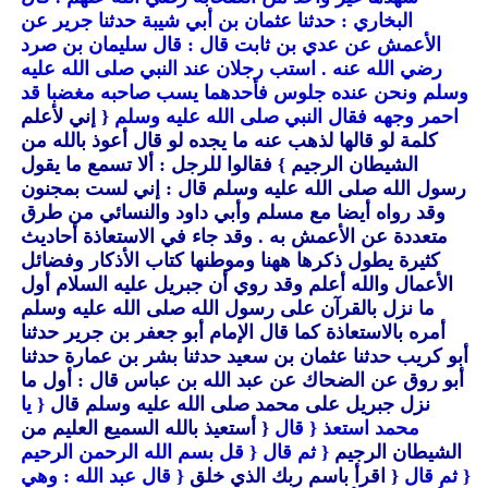
البخاري : حدثنا عثمان بن أبي شيبة حدثنا جرير عن
الأعمش عن عدي بن ثابت قال : قال سليمان بن صرد
رضي الله عنه . استب رجلان عند النبي صلى الله عليه
وسلم ونحن عنده جلوس فأحدهما يسب صاحبه مغضبا قد
احمر وجهه فقال النبي صلى الله عليه وسلم
{ إني لأعلم
كلمة لو قالها لذهب عنه ما يجده لو قال أعوذ بالله من
الشيطان الرجيم }
فقالوا للرجل : ألا تسمع ما يقول
رسول الله صلى الله عليه وسلم قال : إني لست بمجنون
وقد رواه أيضا مع مسلم وأبي داود والنسائي من طرق
متعددة عن الأعمش به . وقد جاء في الاستعاذة أحاديث
كثيرة يطول ذكرها ههنا وموطنها كتاب الأذكار وفضائل
الأعمال والله أعلم وقد روي أن جبريل عليه السلام أول
ما نزل بالقرآن على رسول الله صلى الله عليه وسلم
أمره بالاستعاذة كما قال الإمام أبو جعفر بن جرير حدثنا
أبو كريب حدثنا عثمان بن سعيد حدثنا بشر بن عمارة حدثنا
أبو روق عن الضحاك عن عبد الله بن عباس قال : أول ما
نزل جبريل على محمد صلى الله عليه وسلم قال
{ يا
محمد استعذ
{ قال
{ أستعيذ بالله السميع العليم من
الشيطان الرجيم
{ ثم قال
{ قل بسم الله الرحمن الرحيم
{ ثم قال
{ اقرأ باسم ربك الذي خلق
{ قال عبد الله : وهي