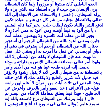
العدو الباطني كان مفتونا أو موزورا ولما كان الشيطان
يرى الإنسان من حيث لا يراه استعاذ منه بالذي يراه ولا
يراه الشيطان .
{ فصل
{ والاستعاذة هي الالتجاء إلى الله
تعالى والالتصاق بجنابه من شر كل ذي شر والعياذة تكون
لدفع الشر واللياذ يكون لطلب جلب الخير كما قاله المتنبي
: يا من ألوذ به فيما أؤمله ومن أعوذ به ممن أحاذره لا
يجبر الناس عظما أنت كاسره ولا يهيضون عظما أنت
جابره ومعنى أعوذ بالله من الشيطان الرجيم أي أستجير
بجناب الله من الشيطان الرجيم أن يضرني في ديني أو
دنياي أو يصدني عن فعل ما أمرت به أو يحثني على فعل
ما نهيت عنه فإن الشيطان لا يكفه عن الإنسان إلا الله
ولهذا أمر تعالى بمصانعة شيطان الإنس ومداراته بإسداء
الجميل إليه ليرده طبعه عما هو فيه من الأذى وأمر
بالاستعاذة به من شيطان الجن لأنه لا يقبل رشوة ولا يؤثر
فيه جميل لأنه شرير بالطبع ولا يكفه عنك إلا الذي خلقه
وهذا المعنى في ثلاث آيات من القرآن لا أعلم لهن رابعة
قوله في الأعراف
{ خذ العفو وأمر بالعرف وأعرض عن
الجاهلين
{ فهذا فيما يتعلق بمعاملة الأعداء من البشر ثم
قال
{ وإما ينزغنك من الشيطان نزغ فاستعذ بالله إنه
سميع عليم
{ وقال تعالى في سورة قد أفلح المؤمنون
{