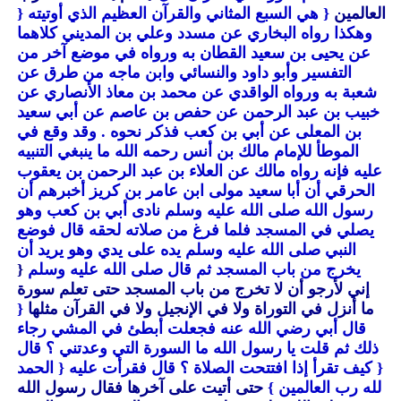
العالمين
{ هي السبع المثاني والقرآن العظيم الذي أوتيته
{
وهكذا رواه البخاري عن مسدد وعلي بن المديني كلاهما
عن يحيى بن سعيد القطان به ورواه في موضع آخر من
التفسير وأبو داود والنسائي وابن ماجه من طرق عن
شعبة به ورواه الواقدي عن محمد بن معاذ الأنصاري عن
خبيب بن عبد الرحمن عن حفص بن عاصم عن أبي سعيد
بن المعلى عن أبي بن كعب فذكر نحوه . وقد وقع في
الموطأ للإمام مالك بن أنس رحمه الله ما ينبغي التنبيه
عليه فإنه رواه مالك عن العلاء بن عبد الرحمن بن يعقوب
الحرقي أن أبا سعيد مولى ابن عامر بن كريز أخبرهم أن
رسول الله صلى الله عليه وسلم نادى أبي بن كعب وهو
يصلي في المسجد فلما فرغ من صلاته لحقه قال فوضع
النبي صلى الله عليه وسلم يده على يدي وهو يريد أن
يخرج من باب المسجد ثم قال صلى الله عليه وسلم
{
إني لأرجو أن لا تخرج من باب المسجد حتى تعلم سورة
ما أنزل في التوراة ولا في الإنجيل ولا في القرآن مثلها
{
قال أبي رضي الله عنه فجعلت أبطئ في المشي رجاء
ذلك ثم قلت يا رسول الله ما السورة التي وعدتني ؟ قال
{ كيف تقرأ إذا افتتحت الصلاة ؟ قال فقرأت عليه
{ الحمد
لله رب العالمين }
حتى أتيت على آخرها فقال رسول الله