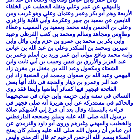
والبيهقي عن عمر وعلي ونقله الخطيب عن الخلفاء
الأربعة وهم أبو بكر وعمر وعثمان وعلي وهو غريب ومن
التابعين عن سعيد بن جبير وعكرمة وأبي قلابة والزهري
وعلي بن الحسن وابنه محمد وسعيد بن المسيب وعطاء
وطاوس ومجاهد وسالم ومحمد بن كعب القرظي وعبيد
وأبي بكر بن محمد بن عمرو بن حزم وأبي وائل وابن
سيرين ومحمد بن المنكدر وعلي بن عبد الله بن عباس
وابنه محمد ونافع مولى ابن عمر وزيد بن أسلم وعمر بن
عبد العزيز والأزرق بن قيس وحبيب بن أبي ثابت وابن
الشعثاء ومكحول وعبد الله بن مغفل بن مقرن زاد
البيهقي وعبد الله بن صفوان ومحمد ابن الحنفية زاد ابن
عبد البر وعمرو بن دينار والحجة في ذلك أنها بعض
الفاتحة فيجهر فيها كسائر أبعاضها وأيضا فقد روى
النسائي في سننه وابن خزيمة وابن حبان في صحيحيهما
والحاكم في مستدركه عن أبي هريرة أنه صلى فجهر في
قراءته بالبسملة وقال بعد أن فرغ إني لأشبهكم صلاة
برسول الله صلى الله عليه وسلم وصححه الدارقطني
والخطيب والبيهقي وغيرهم وروى أبو داود والترمذي عن
ابن عباس أن رسول الله صلى الله عليه وسلم كان يفتح
الصلاة ببسم الله الرحمن الرحيم ثم قال الترمذي وليس