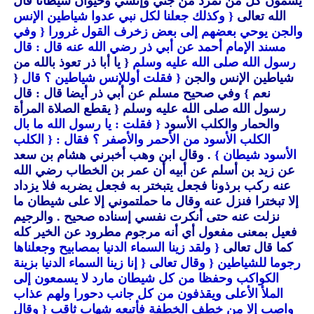
يسمون كل من تمرد من جني وإنسي وحيوان شيطانا قال
الله تعالى
{ وكذلك جعلنا لكل نبي عدوا شياطين الإنس
والجن يوحي بعضهم إلى بعض زخرف القول غرورا
{ وفي
مسند الإمام أحمد عن أبي ذر رضي الله عنه قال : قال
رسول الله صلى الله عليه وسلم
{ يا أبا ذر تعوذ بالله من
شياطين الإنس والجن
{ فقلت أوللإنس شياطين ؟ قال
{
نعم }
وفي صحيح مسلم عن أبي ذر أيضا قال : قال
رسول الله صلى الله عليه وسلم
{ يقطع الصلاة المرأة
والحمار والكلب الأسود
{ فقلت : يا رسول الله ما بال
الكلب الأسود من الأحمر والأصفر ؟ فقال :
{ الكلب
الأسود شيطان }
. وقال ابن وهب أخبرني هشام بن سعد
عن زيد بن أسلم عن أبيه أن عمر بن الخطاب رضي الله
عنه ركب برذونا فجعل يتبختر به فجعل يضربه فلا يزداد
إلا تبخترا فنزل عنه وقال ما حملتموني إلا على شيطان ما
نزلت عنه حتى أنكرت نفسي إسناده صحيح . والرجيم
فعيل بمعنى مفعول أي أنه مرجوم مطرود عن الخير كله
كما قال تعالى
{ ولقد زينا السماء الدنيا بمصابيح وجعلناها
رجوما للشياطين
{ وقال تعالى
{ إنا زينا السماء الدنيا بزينة
الكواكب وحفظا من كل شيطان مارد لا يسمعون إلى
الملأ الأعلى ويقذفون من كل جانب دحورا ولهم عذاب
واصب إلا من خطف الخطفة فأتبعه شهاب ثاقب
{ وقال