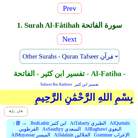
Prev
1. Surah Al-Fâtihah سورة الفاتحة
Next
تفسير ابن كثير - الفاتحة - Al-Fatiha -
تفسير ابن كثير
Tafseer Ibn Katheer
بِسْمِ اللهِ الرَّحْمَٰنِ الرَّحِيمِ
+/-
-/+
AlQurtubi
AtTabariy الطبري
IbnKathir ابن كثير
📗 →
:
AlBaghawi البغوي
AsSaadiyy السعدي
القرطوبي
Grammar الإعراب
AlJalalain الجلالين
AlMuyassar الميسر