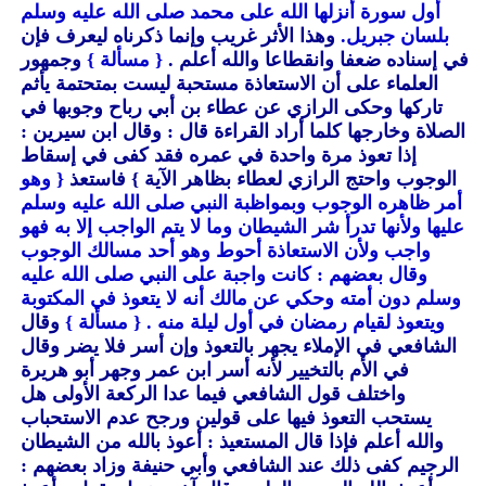
أول سورة أنزلها الله على محمد صلى الله عليه وسلم
بلسان جبريل.
وهذا الأثر غريب وإنما ذكرناه ليعرف فإن
في إسناده ضعفا وانقطاعا والله أعلم .
{ مسألة }
وجمهور
العلماء على أن الاستعاذة مستحبة ليست بمتحتمة يأثم
تاركها وحكى الرازي عن عطاء بن أبي رباح وجوبها في
الصلاة وخارجها كلما أراد القراءة قال : وقال ابن سيرين :
إذا تعوذ مرة واحدة في عمره فقد كفى في إسقاط
الوجوب واحتج الرازي لعطاء بظاهر الآية }
فاستعذ
{ وهو
أمر ظاهره الوجوب وبمواظبة النبي صلى الله عليه وسلم
عليها ولأنها تدرأ شر الشيطان وما لا يتم الواجب إلا به فهو
واجب ولأن الاستعاذة أحوط وهو أحد مسالك الوجوب
وقال بعضهم : كانت واجبة على النبي صلى الله عليه
وسلم دون أمته وحكي عن مالك أنه لا يتعوذ في المكتوبة
ويتعوذ لقيام رمضان في أول ليلة منه .
{ مسألة }
وقال
الشافعي في الإملاء يجهر بالتعوذ وإن أسر فلا يضر وقال
في الأم بالتخيير لأنه أسر ابن عمر وجهر أبو هريرة
واختلف قول الشافعي فيما عدا الركعة الأولى هل
يستحب التعوذ فيها على قولين ورجح عدم الاستحباب
والله أعلم فإذا قال المستعيذ : أعوذ بالله من الشيطان
الرجيم كفى ذلك عند الشافعي وأبي حنيفة وزاد بعضهم :