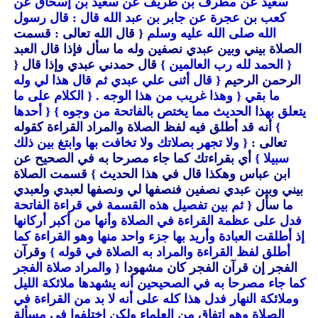
سعيد عن مطرف بن طريف عن سعيد بن إسحاق عن
كعب بن عجرة عن جابر بن عبد الله قال : قال رسول
الله صلى الله عليه وسلم
{ قال الله تعالى : قسمت
الصلاة بيني وبين عبدي نصفين وله ما سأل فإذا قال العبد
{ الحمد لله رب العالمين }
قال حمدني عبدي وإذا قال
{
الرحمن الرحيم
{ قال أثنى علي عبدي ثم قال هذا لي وله
ما بقي
{ وهذا غريب من هذا الوجه .
{ الكلام على ما
يتعلق بهذا الحديث مما يختص بالفاتحة من وجوه }
{ أحدها
}
أنه قد أطلق فيه لفظ الصلاة والمراد القراءة كقوله
تعالى :
{ ولا تجهر بصلاتك ولا تخافت بها وابتغ بين ذلك
سبيلا }
أي بقراءتك كما جاء مصرحا به في الصحيح عن
ابن عباس وهكذا قال في هذا الحديث }
قسمت الصلاة
بيني وبين عبدي نصفين فنصفها لي ونصفها لعبدي ولعبدي
ما سأل
{ ثم بين تفصيل هذه القسمة في قراءة الفاتحة
فدل على عظمة القراءة في الصلاة وأنها من أكبر أركانها
إذ أطلقت العبادة وأريد بها جزء واحد منها وهو القراءة كما
أطلق لفظ القراءة والمراد به الصلاة في قوله }
وقرآن
الفجر إن قرآن الفجر كان مشهودا
{ والمراد صلاة الفجر
كما جاء مصرحا به في الصحيحين أنه يشهدها ملائكة الليل
وملائكة النهار فدل هذا كله على أنه لا بد من القراءة في
الصلاة وهو اتفاق من العلماء ولكن اختلفوا في مسألة