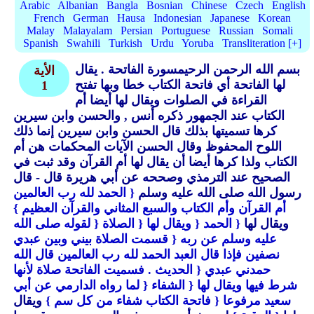
Arabic
Albanian
Bangla
Bosnian
Chinese
Czech
English
French
German
Hausa
Indonesian
Japanese
Korean
Malay
Malayalam
Persian
Portuguese
Russian
Somali
Spanish
Swahili
Turkish
Urdu
Yoruba
Transliteration [+]
بسم الله الرحمن الرحيمسورة الفاتحة . يقال
الأية
لها الفاتحة أي فاتحة الكتاب خطا وبها تفتح
1
القراءة في الصلوات ويقال لها أيضا أم
الكتاب عند الجمهور ذكره أنس , والحسن وابن سيرين
كرها تسميتها بذلك قال الحسن وابن سيرين إنما ذلك
اللوح المحفوظ وقال الحسن الآيات المحكمات هن أم
الكتاب ولذا كرها أيضا أن يقال لها أم القرآن وقد ثبت في
الصحيح عند الترمذي وصححه عن أبي هريرة قال - قال
رسول الله صلى الله عليه وسلم
{ الحمد لله رب العالمين
أم القرآن وأم الكتاب والسبع المثاني والقرآن العظيم }
ويقال لها
{ الحمد
{ ويقال لها
{ الصلاة
{ لقوله صلى الله
عليه وسلم عن ربه
{ قسمت الصلاة بيني وبين عبدي
نصفين فإذا قال العبد الحمد لله رب العالمين قال الله
حمدني عبدي
{ الحديث . فسميت الفاتحة صلاة لأنها
شرط فيها ويقال لها
{ الشفاء
{ لما رواه الدارمي عن أبي
سعيد مرفوعا
{ فاتحة الكتاب شفاء من كل سم }
ويقال