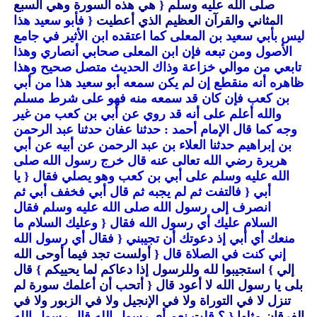
صلى الله عليه وسلم
{ هي هذه السورة وهي السبع
المثاني والقرآن العظيم الذي أعطيت
{ فأبو سعيد هذا
ليس بأبي سعيد بن المعلى كما اعتقده ابن الأثير في جامع
الأصول ومن تبعه فإن ابن المعلى صحابي أنصاري وهذا
تابعي من موالي خزاعة وذاك الحديث متصل صحيح وهذا
ظاهره أنه منقطع إن لم يكن سمعه أبو سعيد هذا من أبي
بن كعب فإن كان قد سمعه منه فهو على شرط مسلم
والله أعلم على أنه قد روي عن أبي بن كعب من غير
وجه كما قال الإمام أحمد : حدثنا عفان حدثنا عبد الرحمن
بن إبراهيم حدثنا العلاء بن عبد الرحمن عن أبيه عن أبي
هريرة رضي الله تعالى عنه قال خرج رسول الله صلى
الله عليه وسلم على أبي بن كعب وهو يصلي فقال
{ يا
أبي
{ فالتفت ثم لم يجبه ثم قال أبي فخفف أبي ثم
انصرف إلى رسول الله صلى الله عليه وسلم فقال
السلام عليك أي رسول الله فقال
{ وعليك السلام ما
منعك أي أبي إذ دعوتك أن تجيبني
{ فقال أي رسول الله
إني كنت في الصلاة قال
{ أولست تجد فيما أوحى الله
إلي }
استجيبوا لله وللرسول إذا دعاكم لما يحييكم }
قال
بلى يا رسول الله لا أعود قال
{ أتحب أن أعلمك سورة لم
تنزل لا في التوراة ولا في الإنجيل ولا في الزبور ولا في
الفرقان مثلها
{ ؟ قلت نعم أي رسول الله قال رسول الله