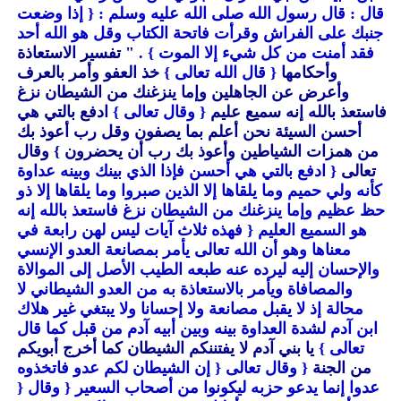
قال : قال رسول الله صلى الله عليه وسلم :
{ إذا وضعت
جنبك على الفراش وقرأت فاتحة الكتاب وقل هو الله أحد
فقد أمنت من كل شيء إلا الموت }
. " تفسير الاستعاذة
وأحكامها
{ قال الله تعالى }
خذ العفو وأمر بالعرف
وأعرض عن الجاهلين وإما ينزغنك من الشيطان نزغ
فاستعذ بالله إنه سميع عليم
{ وقال تعالى }
ادفع بالتي هي
أحسن السيئة نحن أعلم بما يصفون وقل رب أعوذ بك
من همزات الشياطين وأعوذ بك رب أن يحضرون }
وقال
تعالى
{ ادفع بالتي هي أحسن فإذا الذي بينك وبينه عداوة
كأنه ولي حميم وما يلقاها إلا الذين صبروا وما يلقاها إلا ذو
حظ عظيم وإما ينزغنك من الشيطان نزغ فاستعذ بالله إنه
هو السميع العليم
{ فهذه ثلاث آيات ليس لهن رابعة في
معناها وهو أن الله تعالى يأمر بمصانعة العدو الإنسي
والإحسان إليه ليرده عنه طبعه الطيب الأصل إلى الموالاة
والمصافاة ويأمر بالاستعاذة به من العدو الشيطاني لا
محالة إذ لا يقبل مصانعة ولا إحسانا ولا يبتغي غير هلاك
ابن آدم لشدة العداوة بينه وبين أبيه آدم من قبل كما قال
تعالى }
يا بني آدم لا يفتننكم الشيطان كما أخرج أبويكم
من الجنة
{ وقال تعالى
{ إن الشيطان لكم عدو فاتخذوه
عدوا إنما يدعو حزبه ليكونوا من أصحاب السعير
{ وقال
{