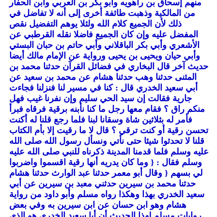
منهم إسحاق بن راهويه وأبو بكر بن العربي وابن الحفار
من المالكية وذهبت طائفة أخرى إلى أنه لا تفاضل في
ذلك لأن الجميع كلام الله ولئلا يوهم التفضيل نقص
المفضل عليه وإن كان الجميع فاضلا نقله القرطبي عن
الأشعري وأبي بكر الباقلاني وأبي حاتم بن حبان البستي
وأبي حيان ويحيى بن يحيى ورواية عن الإمام مالك أيضا
حديث آخر قال البخاري في فضائل القرآن حدثنا محمد بن
المثنى حدثنا وهب حدثنا هشام عن محمد بن سعيد عن
أبي سعيد الخدري قال : كنا في مسير لنا فنزلنا فجاءت
جارية فقالت إن سيد الحي سليم وإن نفرنا غيب فهل
منكم راق ؟ فقام معها رجل ما كنا نأبنه برقية فرقاه فبرأ
فأمر له بثلاثين شاة وسقانا لبنا فلما رجع قلنا له أكنت
تحسن رقية أو كنت ترقي ؟ قال لا ما رقيت إلا بأم الكتاب
قلنا لا تحدثوا شيئا حتى نأتي ونسأل رسول الله صلى الله
عليه وسلم فلما قدمنا المدينة ذكرناه للنبي صلى الله عليه
وسلم فقال :
{ وما كان يدريه أنها رقية اقسموا واضربوا
لي بسهم
{ وقال أبو معمر حدثنا عبد الوارث حدثنا هشام
حدثنا محمد بن سيرين حدثني معبد بن سيرين عن أبي
سعيد الخدري بهذا وهكذا رواه مسلم وأبو داود من رواية
هشام وهو ابن حسان عن ابن سيرين به وفي بعض
روايات مسلم لهذا الحديث أن أبا سعيد الخدري هو الذي