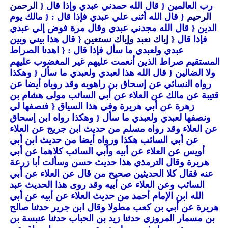
رب العالمين
{ قال الله حمدني عبدي وإذا قال
{ الرحمن
الرحيم
{ قال الله أثنى علي عبدي فإذا قال :
{ مالك يوم
الدين
{ قال الله مجدني عبدي وقال مرة فوض إلي عبدي
فإذا قال
{ إياك نعبد وإياك نستعين
{ قال هذا بيني وبين
عبدي ولعبدي ما سأل فإذا قال :
{ اهدنا الصراط
المستقيم صراط الذين أنعمت عليهم غير المغضوب عليهم
ولا الضالين
{ قال الله هذا لعبدي ولعبدي ما سأل
{ وهكذا
رواه النسائي عن إسحاق بن راهويه وقد روياه أيضا عن
قتيبة عن مالك عن العلاء عن أبي السائب مولى هشام بن
زهرة عن أبي هريرة وفي هذا السياق
{ فنصفها لي
ونصفها لعبدي ولعبدي ما سأل
{ وهكذا رواه ابن إسحاق
عن العلاء وقد رواه مسلم من حديث ابن جريج عن العلاء
عن أبي السائب هكذا ورواه أيضا من حديث ابن أبي
أويس عن العلاء عن أبيه وأبي السائب كلاهما عن أبي
هريرة وقال الترمذي هذا حديث حسن وسألت أبا زرعة
عنه فقال كلا الحديثين صحيح من قال عن العلاء عن أبي
السائب وعن العلاء عن أبيه وقد روى هذا الحديث عبد
الله ابن الإمام أحمد من حديث العلاء عن أبيه عن أبي
هريرة عن أبي بن كعب مطولا وقال ابن جرير حدثنا صالح
بن مسمار المروزي حدثنا زيد بن الحباب حدثنا عنبسة بن