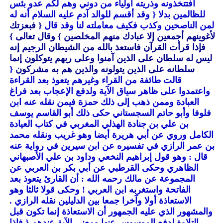
أفتتخذونه وذريته أولياء من دوني وهم لكم عدو بئس
للظالمين بدلا
{ وقد أقسم للوالد آدم عليه السلام أنه له
لمن الناصحين وكذب فكيف معاملته لنا وقد قال
{ فبعزتك
لأغوينهم أجمعين إلا عبادك منهم المخلصين }
وقال تعالى }
فإذا قرأت القرآن فاستعذ بالله من الشيطان الرجيم إنه
ليس له سلطان على الذين آمنوا وعلى ربهم يتوكلون إنما
سلطانه على الذين يتولونه والذين هم به مشركون
{
قالت طائفة من القراء وغيرهم يتعوذ بعد القراءة
واعتمدوا على ظاهر سياق الآية ولدفع الإعجاب بعد فراغ
العبادة وممن ذهب إلى ذلك حمزة فيمن نقله عنه ابن
فلوفا وأبو حاتم السجستاني حكى ذلك أبو القاسم يوسف
بن علي بن جنادة الهذلي المغربي في كتاب العيادة
الكامل وروي عن أبي هريرة أيضا وهو غريب ونقله محمد
بن عمر الرازي في تفسيره عن ابن سيرين في رواية عنه
قال : وهو قول إبراهيم النخعي وداود بن علي الأصبهاني
الظاهري وحكى القرطبي عن أبي بكر بن العربي عن
المجموعة عن مالك رحمه الله : أن القارئ يتعوذ بعد
الفاتحة واستغربه ابن العربي ! وحكى قولا ثالثا وهو
الاستعاذة أولا وآخرا جمعا بين الدليلين نقله الرازي .
والمشهور الذي عليه الجمهور أن الاستعاذة إنما تكون قبل
التلاوة لدفع الموسوس عنها ومعنى الآية عندهم
{ فإذا