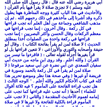
أبي هريرة رضي الله عنه قال : قال رسول الله صلى الله
عليه وسلم }
لا تجزئ صلاة لا يقرأ فيها بأم القرآن
{
والأحاديث في هذا الباب كثيرة ووجه المناظرة ههنا يطول
ذكره وقد أشرنا إلى مأخذهم في ذلك رحمهم الله . ثم إن
مذهب الشافعي وجماعة من أهل العلم أنه تجب قراءتها
في كل ركعة . وقال آخرون : إنما تجب قراءتها في
معظم الركعات وقال الحسن وأكثر البصريين : إنما تجب
قراءتها في ركعة واحدة من الصلوات أخذا بمطلق
الحديث }
لا صلاة لمن لم يقرأ بفاتحة الكتاب }
. وقال أبو
حنيفة وأصحابه والثوري والأوزاعي : لا تتعين قراءتها بل لو
قرأ بغيرها أجزأه لقوله تعالى :
{ فاقرءوا ما تيسر من
القرآن
{ والله أعلم . وقد روى ابن ماجه من حديث أبي
سفيان السعدي عن أبي نضرة عن أبي سعيد مرفوعا
{ لا
صلاة لمن لم يقرأ في كل ركعة بالحمد وسورة في
فريضة أو غيرها
{ وفي صحة هذا نظر وموضع تحرير هذا
كله في كتاب الأحكام الكبير والله أعلم . " الوجه الثالث
{
هل تجب قراءة الفاتحة على المأموم ؟ فيه ثلاثة أقوال
للعلماء }
أحدها
{ أنه تجب عليه قراءتها كما تجب على
إمامه لعموم الأحاديث المتقدمة
{ والثاني
{ لا تجب على
المأموم قراءة بالكلية للفاتحة ولا غيرها لا في صلاة