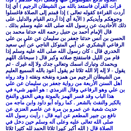
قرأت القرآن فاستعذ بالله من الشيطان الرجيم }
أي إذا
أردت القراءة كقوله تعالى }
إذا قمتم إلى الصلاة فاغسلوا
وجوهكم وأيديكم
{ الآية أي إذا أردتم القيام والدليل على
ذلك الأحاديث عن رسول الله صلى الله عليه وسلم بذلك .
قال الإمام أحمد بن حنبل رحمه الله حدثنا محمد بن
الحسن بن أنس حدثنا جعفر بن سليمان عن علي بن علي
الرفاعي اليشكري عن أبي المتوكل الناجي عن أبي سعيد
الخدري قال : كان رسول الله صلى الله عليه وسلم إذا
قام من الليل فاستفتح صلاته وكبر قال
{ سبحانك اللهم
وبحمدك وتبارك اسمك وتعالى جدك ولا إله غيرك - ثم
يقول - لا إله إلا الله ثلاثا ثم يقول أعوذ بالله السميع العليم
من الشيطان الرجيم من همزه ونفخه ونفثه
{ وقد رواه
أهل السنن الأربعة من رواية جعفر بن سليمان عن علي
بن علي وهو الرفاعي وقال الترمذي : هو أشهر شيء في
هذا الباب وقد فسر الهمز بالموتة وهي الخنق والنفخ
بالكبر والنفث بالشعر . كما رواه أبو داود وابن ماجه من
حديث شعبة عن عمرو بن مرة عن عاصم العنزي عن
نافع بن جبير المطعم عن أبيه قال : رأيت رسول الله
صلى الله تعالى عليه وعلى آله وسلم حين دخل في
الصلاة قال
{ الله أكبر كبيرا ثلاثا الحمد لله كثيرا ثلاثا