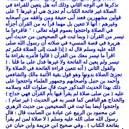
نذكرها في الوجه الثاني وذلك أنه هل يتعين للقراءة في
الصلاة غير فاتحة الكتاب أم تجزئ هي أو غيرها ؟ على
قولين مشهورين فعند أبى حنيفة ومن وافقه من أصحابه
وغيرهم : أنها لا تتعين بل مهما قرأ به من القرآن أجزأه
في الصلاة واحتجوا بعموم قوله تعالى : " فاقرءوا ما
تيسر من القرآن
{ وبما ثبت في الصحيحين من حديث أبي
هريرة في قصة المسيء في صلاته أن رسول الله صلى
الله عليه وسلم قال له
{ إذا قمت إلى الصلاة فكبر ثم
اقرأ ما تيسر معك من القرآن
{ قالوا فأمره بقراءة ما
تيسر ولم يعين له الفاتحة ولا غيرها فدل على ما قلنا .
{
والقول الثاني
{ أنه تتعين قراءة الفاتحة في الصلاة ولا
تجزئ الصلاة بدونها وهو قول بقية الأئمة مالك والشافعي
وأحمد بن حنبل وأصحابهم وجمهور العلماء واحتجوا على
ذلك بهذا الحديث المذكور حيث قال صلوات الله وسلامه
عليه
{ من صلى صلاة لم يقرأ فيها بأم القرآن فهي خداج }
والخداج هو الناقص كما فسر به في الحديث
{ غير تمام }
.
واحتجوا أيضا بما ثبت في الصحيحين من حديث الزهري
عن محمود بن الربيع عن عبادة بن الصامت قال : قال
رسول الله صلى الله عليه وسلم
{ لا صلاة لمن لم يقرأ
بفاتحة الكتاب }
. وفي صحيح ابن خزيمة وابن حبان عن