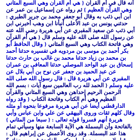
أنه قال في أم القرآن
{ هي أم القرآن وهي السبع المثاني
وهي القرآن العظيم }
ثم رواه عن إسماعيل بن عمر عن
ابن أبي ذئب به وقال أبو جعفر محمد بن جرير الطبري :
حدثني يونس بن عبد الأعلى أنبأنا ابن وهب أخبرني ابن
أبي ذئب عن سعيد المقبري عن أبي هريرة رضي الله عنه
عن رسول الله صلى الله عليه وسلم قال
{ هي أم القرآن
وهي فاتحة الكتاب وهي السبع المثاني
{ وقال الحافظ أبو
بكر أحمد بن موسى بن مردويه في تفسيره حدثنا أحمد
بن محمد بن زياد حدثنا محمد بن غالب بن حارث حدثنا
إسحاق بن عبد الواحد الموصلي حدثنا المعافى بن عمران
عن عبد الحميد بن جعفر عن نوح بن أبي بلال عن
المقبري عن أبي هريرة قال : قال رسول الله صلى الله
عليه وسلم
{ الحمد لله رب العالمين سبع آيات : بسم الله
الرحمن الرحيم إحداهن وهي السبع المثاني والقرآن
العظيم وهي أم الكتاب وفاتحة الكتاب
{ وقد رواه
الدارقطني أيضا عن أبي هريرة مرفوعا بنحوه أو مثله
وقال كلهم ثقات وروى البيهقي عن علي وابن عباس وأبي
هريرة أنهم فسروا قوله تعالى :
{ سبعا من المثاني }
بالفاتحة وأن البسملة هي الآية السابعة منها وسيأتي تمام
هذا عند البسملة.
وقد روى الأعمش عن إبراهيم قال :