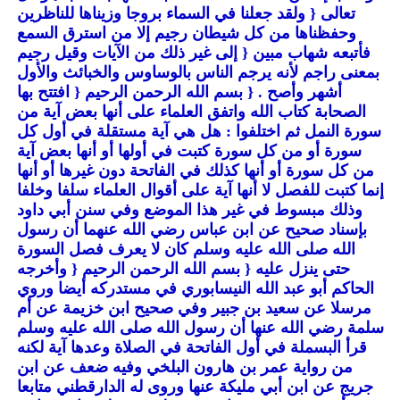
تعالى
{ ولقد جعلنا في السماء بروجا وزيناها للناظرين
وحفظناها من كل شيطان رجيم إلا من استرق السمع
فأتبعه شهاب مبين
{ إلى غير ذلك من الآيات وقيل رجيم
بمعنى راجم لأنه يرجم الناس بالوساوس والخبائث والأول
أشهر وأصح .
{ بسم الله الرحمن الرحيم
{ افتتح بها
الصحابة كتاب الله واتفق العلماء على أنها بعض آية من
سورة النمل ثم اختلفوا : هل هي آية مستقلة في أول كل
سورة أو من كل سورة كتبت في أولها أو أنها بعض آية
من كل سورة أو أنها كذلك في الفاتحة دون غيرها أو أنها
إنما كتبت للفصل لا أنها آية على أقوال العلماء سلفا وخلفا
وذلك مبسوط في غير هذا الموضع وفي سنن أبي داود
بإسناد صحيح عن ابن عباس رضي الله عنهما أن رسول
الله صلى الله عليه وسلم كان لا يعرف فصل السورة
حتى ينزل عليه
{ بسم الله الرحمن الرحيم
{ وأخرجه
الحاكم أبو عبد الله النيسابوري في مستدركه أيضا وروي
مرسلا عن سعيد بن جبير وفي صحيح ابن خزيمة عن أم
سلمة رضي الله عنها أن رسول الله صلى الله عليه وسلم
قرأ البسملة في أول الفاتحة في الصلاة وعدها آية لكنه
من رواية عمر بن هارون البلخي وفيه ضعف عن ابن
جريج عن ابن أبي مليكة عنها وروى له الدارقطني متابعا