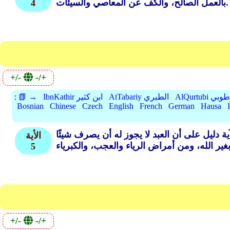
بالعمل الصالح، والكف عن المعاصي والسيئات.
4
+/-
-/+
A القرطوبي
AtTabariy الطبري
IbnKathir ابن كثير
📗 →
:
Bosnian
Chinese
Czech
English
French
German
Hausa
ة دليل على أن العبد لا يجوز له أن يصرف شيئًا
الأية
5
+/-
-/+