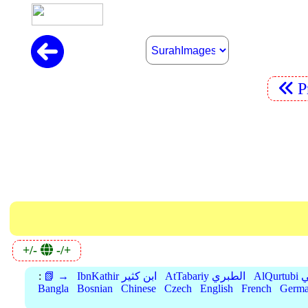
P
+/-
-/+
بي
AtTabariy الطبري
IbnKathir ابن كثير
📗 →
:
Bangla
Bosnian
Chinese
Czech
English
French
Germ