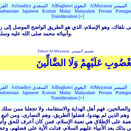
AlMuyassar الميسر
AlBaghawi البغوي
AsSaadiyy السعدي
lQurtubi
Indonesian
Japanese
Korean
Malay
Malayalam
Persian
Portugu
Transliteration [+]
يه حتى نلقاك، وهو الإسلام، الذي هو الطريق الواضح الموصل إلى 
وأنبيائه محمد صلى الله عليه وسلم، فلا سبيل إلى سعادة العبد إلا بالاستقامة عليه.
تفسير الميسر
Tafseer Al-Muyassar
غْضُوبِ عَلَيْهِمْ وَلَا الضَّالِّينَ
AlMuyassar الميسر
AlBaghawi البغوي
AsSaadiyy السعدي
lQurtubi
Indonesian
Japanese
Korean
Malay
Malayalam
Persian
Portugu
Transliteration [+]
 والصالحين، فهم أهل الهداية والاستقامة، ولا تجعلنا ممن س
، وهم الذين لم يهتدوا، فضلوا الطريق، وهم النصارى، ومن اتب
مة على الإطلاق هي نعمة الإسلام، فمن كان أعرف للحق وأتبع 
بذلك بعد الأنبياء عليهم السلام، فدلت الآية على فضلهم، و