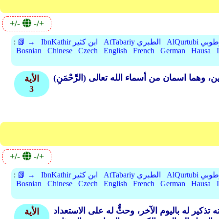
+/-
-/+
A القرطوبي
AtTabariy الطبري
IbnKathir ابن كثير
📗 →
:
Bosnian
Chinese
Czech
English
French
German
Hausa
الأية
3
+/-
-/+
A القرطوبي
AtTabariy الطبري
IbnKathir ابن كثير
📗 →
:
Bosnian
Chinese
Czech
English
French
German
Hausa
ذكير له باليوم الآخر، وحثٌّ له على الاستعداد
الأية