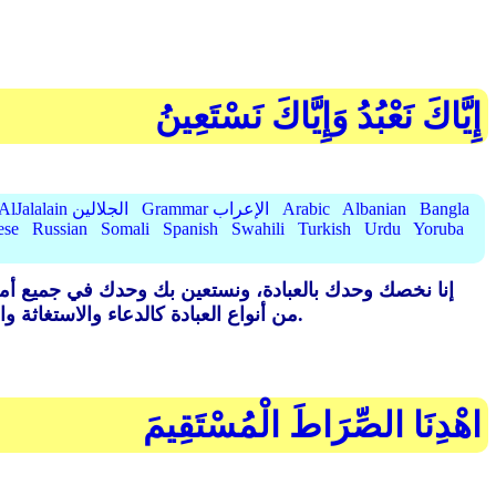
إِيَّاكَ نَعْبُدُ وَإِيَّاكَ نَسْتَعِينُ
Bangla
Albanian
Arabic
Grammar الإعراب
AlJalalain الجلالين
ese
Russian
Somali
Spanish
Swahili
Turkish
Urdu
Yoruba
إنا نخصك وحدك بالعبادة، ونستعين بك وحدك في جميع أمورنا
من أنواع العبادة كالدعاء والاستغاثة والذبح والطواف إلا لله وحده، وفيها شفاء القلوب من داء التعلق بغير الله، ومن أمراض الرياء والعجب، والكبرياء.
اهْدِنَا الصِّرَاطَ الْمُسْتَقِيمَ