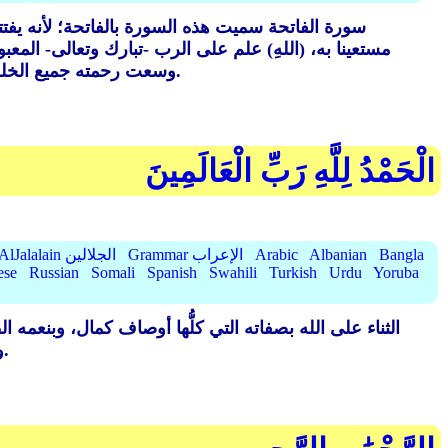
سورة الفاتحة سميت هذه السورة بالفاتحة؛ لأنه يفتتح
مستعينا به، (اللهِ) علم على الرب -تبارك وتعالى- المعب
وسعت رحمته جميع الخلق، (الرَّحِيمِ) بالمؤمنين، وهما اسمان من أسمائه تعالى، يتضمنان إثبات صفة الرحمة لله تعالى كما يليق بجلاله.
الْحَمْدُ لِلَّهِ رَبِّ الْعَالَمِينَ
Bangla
Albanian
Arabic
Grammar الإعراب
AlJalalain الجلالين
ese
Russian
Somali
Spanish
Swahili
Turkish
Urdu
Yoruba
وحده، وهو سبحانه المنشئ للخلق، القائم بأمورهم، المربي لجميع خلقه بنعمه، ولأوليائه بالإيمان والعمل الصالح.