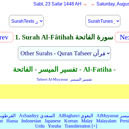
Sabt, 23 Safar 1448 AH
→ ←
Saturday, Augus
Ne
1. Surah Al-Fâtihah سورة الفاتحة
rev
تفسير الميسر - الفاتحة - Al-Fatiha -
تفسير الميسر
Tafseer Al-Muyassar
AlMu الميسر
AlBaghawi البغوي
AsSaadiyy السعدي
AlQurtubi القرطو
an
Hausa
Indonesian
Japanese
Korean
Malay
Malayalam
Pers
Urdu
Yoruba
Transliteration [+]