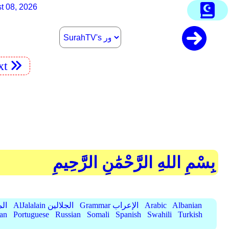
t 08, 2026
xt
بِسْمِ اللهِ الرَّحْمَٰنِ الرَّحِيمِ
Albanian
Arabic
Grammar الإعراب
AlJalalain الجلالين
yassar
ian
Portuguese
Russian
Somali
Spanish
Swahili
Turkish