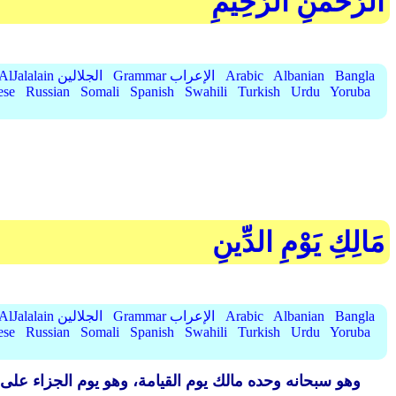
الرَّحْمَٰنِ الرَّحِيمِ
Bangla
Albanian
Arabic
Grammar الإعراب
AlJalalain الجلالين
ese
Russian
Somali
Spanish
Swahili
Turkish
Urdu
Yoruba
مَالِكِ يَوْمِ الدِّينِ
Bangla
Albanian
Arabic
Grammar الإعراب
AlJalalain الجلالين
ese
Russian
Somali
Spanish
Swahili
Turkish
Urdu
Yoruba
وهو سبحانه وحده مالك يوم القيامة، وهو يوم الجزاء على ا