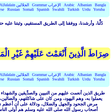
Bangla
Albanian
Arabic
Grammar الإعراب
AlJalalain الجلالين
ese
Russian
Somali
Spanish
Swahili
Turkish
Urdu
Yoruba
دُلَّنا، وأرشدنا، ووفقنا إلى الطريق المستقيم، وثبتنا عل
صِرَاطَ الَّذِينَ أَنْعَمْتَ عَلَيْهِمْ غَيْرِ الْمَ
Bangla
Albanian
Arabic
Grammar الإعراب
AlJalalain الجلالين
ese
Russian
Somali
Spanish
Swahili
Turkish
Urdu
Yoruba
طريق الذين أنعمت عليهم من النبيين والصدِّيقين والشهداء
يعملوا به، وهم اليهود، ومن كان على شاكلتهم، والضالين
مرض الجحود والجهل والضلال، ودلالة على أن أعظم نع
أصحاب رسول الله صلى الله عليه وسلم هم أولى الناس 