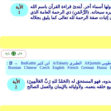
لها أسماء أخر. أبتدئ قراءة القرآن باسم الله
الأية
سبحانه. (الرَّحْمَنِ) ذي الرحمة العامة الذي
1
+/-
-/+
A القرطوبي
AtTabariy الطبري
IbnKathir ابن كثير
📗 →
:
Bosnian
Chinese
Czech
English
French
German
Hausa
(الحَمْدُ للهِ رَبِّ العَالَمِينَ) الثناء على الله بصفاته التي كلُّها أوصاف كمال، وبنعمه الظاهرة والباطنة، الدينية والدنيوية، وفي ضمنه أَمْرٌ لعباده أن يحمدوه، فهو المستحق له
الأية
2