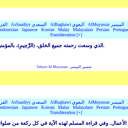
AlMuyassar الميسر
AlBaghawi البغوي
AsSaadiyy السعدي
lQurtubi
Indonesian
Japanese
Korean
Malay
Malayalam
Persian
Portugu
Transliteration [+]
(الرَّحْمَنِ) الذي وسعت رحمته جميع الخلق، (الرَّحِيمِ)، بالمؤمنين، وهما اسمان من أسماء الله تعالى.
تفسير الميسر
Tafseer Al-Muyassar
AlMuyassar الميسر
AlBaghawi البغوي
AsSaadiyy السعدي
lQurtubi
Indonesian
Japanese
Korean
Malay
Malayalam
Persian
Portugu
Transliteration [+]
لأعمال. وفي قراءة المسلم لهذه الآية في كل ركعة من صلواته ت