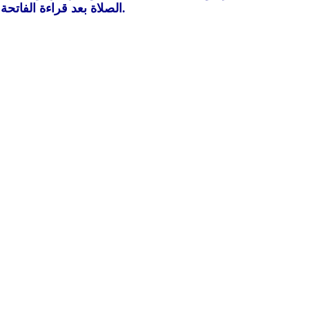
الصلاة بعد قراءة الفاتحة: (آمين)، ومعناها: اللهم استجب، وليست آية من سورة الفاتحة باتفاق العلماء؛ ولهذا أجمعوا على عدم كتابتها في المصاحف.