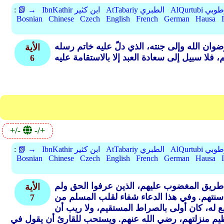
A القرطوبي
AtTabariy الطبري
IbnKathir ابن كثير
📗 →
:
Bosnian
Chinese
Czech
English
French
German
Hausa
رضوان الله وإلى جنته، الذي دلّ عليه خاتم رسله
الأية
6
+/-
-/+
A القرطوبي
AtTabariy الطبري
IbnKathir ابن كثير
📗 →
:
Bosnian
Chinese
Czech
English
French
German
Hausa
لك طريق المغضوب عليهم، الذين عرفوا الحق ولم
الأية
ع سنتهم. وفي هذا الدعاء شفاء لقلب المسلم من
7
له، كان أولى بالصراط المستقيم، ولا ريب أن
عظيم منزلتهم، رضي الله عنهم. ويستحب للقارئ أن يقول في