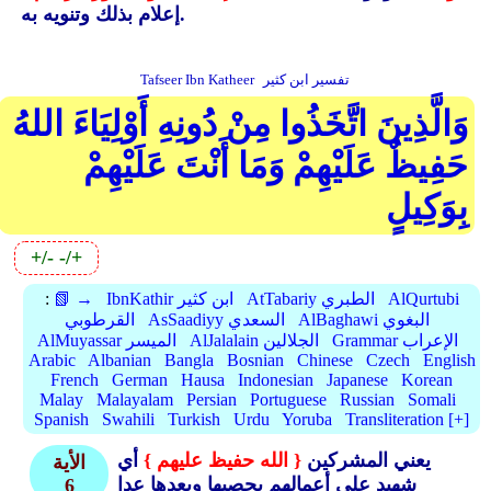
إعلام بذلك وتنويه به.
تفسير ابن كثير
Tafseer Ibn Katheer
وَالَّذِينَ اتَّخَذُوا مِنْ دُونِهِ أَوْلِيَاءَ اللهُ
حَفِيظٌ عَلَيْهِمْ وَمَا أَنْتَ عَلَيْهِمْ
بِوَكِيلٍ
+/-
-/+
AlQurtubi
AtTabariy الطبري
IbnKathir ابن كثير
📗 →
:
AlBaghawi البغوي
AsSaadiyy السعدي
القرطوبي
Grammar الإعراب
AlJalalain الجلالين
AlMuyassar الميسر
Arabic
Albanian
Bangla
Bosnian
Chinese
Czech
English
French
German
Hausa
Indonesian
Japanese
Korean
Malay
Malayalam
Persian
Portuguese
Russian
Somali
Spanish
Swahili
Turkish
Urdu
Yoruba
Transliteration [+]
يعني المشركين
{ الله حفيظ عليهم }
أي
الأية
شهيد على أعمالهم يحصيها ويعدها عدا
6