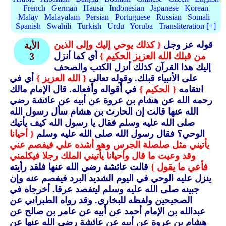
French
German
Hausa
Indonesian
Japanese
Korean
Malay
Malayalam
Persian
Portuguese
Russian
Somali
Spanish
Swahili
Turkish
Urdu
Yoruba
Transliteration [+]
قوله عز وجل
{ كذلك يوحي إليك وإلى الذين
الأية
من قبلك الله العزيز الحكيم }
أي كما أنزل
3
إليك هذا القرآن كذلك أنزل الكتب والصحف
على الأنبياء قبلك.
وقوله تعالى
{ الله العزيز }
أي في
انتقامه
{ الحكيم }
في أقواله وأفعاله.
قال الإمام مالك
رحمه الله عن هشام بن عروة عن أبيه عن عائشة رضي
الله عنها قالت إن الحارث بن هشام سأل رسول الله
صلى الله عليه وسلم فقال يا رسول الله كيف يأتيك
الوحي؟ فقال رسول الله صلى الله عليه وسلم
{ أحيانا
يأتيني مثل صلصلة الجرس وهو أشده علي فيفصم عني
وقد وعيت ما قال وأحيانا يأتيني الملك رجلا فيكلمني
فأعي ما يقول }
قالت عائشة رضي الله عنها فلقد رأيته
ينزل عليه الوحي في اليوم الشديد البرد فيفصم عنه وإن
جبينه صلى الله عليه وسلم ليتفصد عرقا.
أخرجاه في
الصحيحين ولفظه للبخاري.
وقد رواه الطبراني عن
عبدالله بن الإمام أحمد عن أبيه عن عامر بن صالح عن
هشام بن عروة عن أبيه عن عائشة رضي الله عنها عن