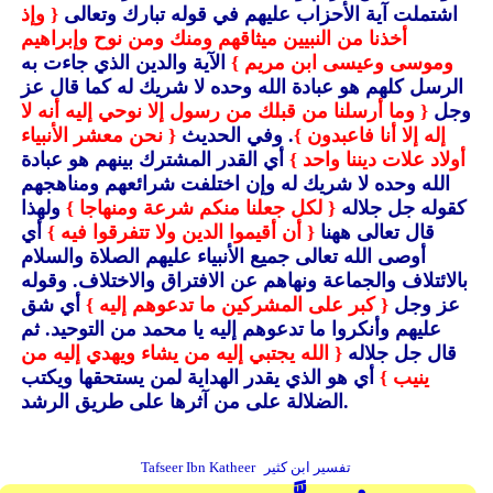
اشتملت آية الأحزاب عليهم في قوله تبارك وتعالى
{ وإذ
أخذنا من النبيين ميثاقهم ومنك ومن نوح وإبراهيم
وموسى وعيسى ابن مريم }
الآية والدين الذي جاءت به
الرسل كلهم هو عبادة الله وحده لا شريك له كما قال عز
وجل
{ وما أرسلنا من قبلك من رسول إلا نوحي إليه أنه لا
إله إلا أنا فاعبدون }
. وفي الحديث
{ نحن معشر الأنبياء
أولاد علات ديننا واحد }
أي القدر المشترك بينهم هو عبادة
الله وحده لا شريك له وإن اختلفت شرائعهم ومناهجهم
كقوله جل جلاله
{ لكل جعلنا منكم شرعة ومنهاجا }
ولهذا
قال تعالى ههنا
{ أن أقيموا الدين ولا تتفرقوا فيه }
أي
أوصى الله تعالى جميع الأنبياء عليهم الصلاة والسلام
بالائتلاف والجماعة ونهاهم عن الافتراق والاختلاف. وقوله
عز وجل
{ كبر على المشركين ما تدعوهم إليه }
أي شق
عليهم وأنكروا ما تدعوهم إليه يا محمد من التوحيد.
ثم
قال جل جلاله
{ الله يجتبي إليه من يشاء ويهدي إليه من
ينيب }
أي هو الذي يقدر الهداية لمن يستحقها ويكتب
الضلالة على من آثرها على طريق الرشد.
تفسير ابن كثير
Tafseer Ibn Katheer