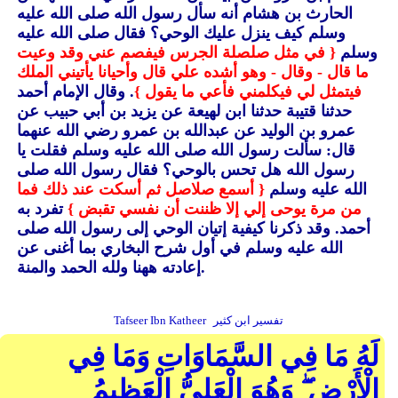
الحارث بن هشام أنه سأل رسول الله صلى الله عليه
وسلم كيف ينزل عليك الوحي؟ فقال صلى الله عليه
وسلم
{ في مثل صلصلة الجرس فيفصم عني وقد وعيت
ما قال - وقال - وهو أشده علي قال وأحيانا يأتيني الملك
فيتمثل لي فيكلمني فأعي ما يقول }
. وقال الإمام أحمد
حدثنا قتيبة حدثنا ابن لهيعة عن يزيد بن أبي حبيب عن
عمرو بن الوليد عن عبدالله بن عمرو رضي الله عنهما
قال: سألت رسول الله صلى الله عليه وسلم فقلت يا
رسول الله هل تحس بالوحي؟ فقال رسول الله صلى
الله عليه وسلم
{ أسمع صلاصل ثم أسكت عند ذلك فما
من مرة يوحى إلي إلا ظننت أن نفسي تقبض }
تفرد به
أحمد.
وقد ذكرنا كيفية إتيان الوحي إلى رسول الله صلى
الله عليه وسلم في أول شرح البخاري بما أغنى عن
إعادته ههنا ولله الحمد والمنة.
تفسير ابن كثير
Tafseer Ibn Katheer
لَهُ مَا فِي السَّمَاوَاتِ وَمَا فِي
الْأَرْضِ ۖ وَهُوَ الْعَلِيُّ الْعَظِيمُ