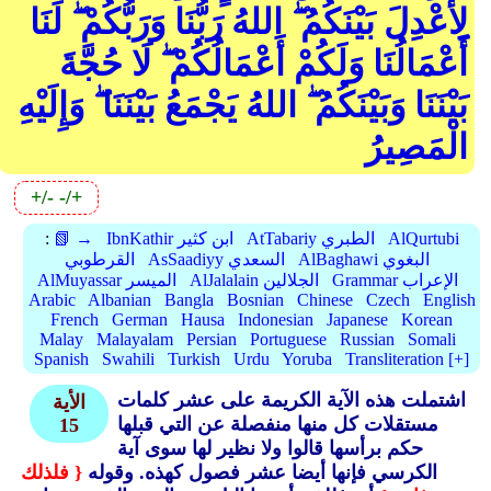
لِأَعْدِلَ بَيْنَكُمُ ۖ اللهُ رَبُّنَا وَرَبُّكُمْ ۖ لَنَا
أَعْمَالُنَا وَلَكُمْ أَعْمَالُكُمْ ۖ لَا حُجَّةَ
بَيْنَنَا وَبَيْنَكُمُ ۖ اللهُ يَجْمَعُ بَيْنَنَا ۖ وَإِلَيْهِ
الْمَصِيرُ
+/-
-/+
AlQurtubi
AtTabariy الطبري
IbnKathir ابن كثير
📗 →
:
AlBaghawi البغوي
AsSaadiyy السعدي
القرطوبي
Grammar الإعراب
AlJalalain الجلالين
AlMuyassar الميسر
Arabic
Albanian
Bangla
Bosnian
Chinese
Czech
English
French
German
Hausa
Indonesian
Japanese
Korean
Malay
Malayalam
Persian
Portuguese
Russian
Somali
Spanish
Swahili
Turkish
Urdu
Yoruba
Transliteration [+]
اشتملت هذه الآية الكريمة على عشر كلمات
الأية
مستقلات كل منها منفصلة عن التي قبلها
15
حكم برأسها قالوا ولا نظير لها سوى آية
الكرسي فإنها أيضا عشر فصول كهذه.
وقوله
{ فلذلك