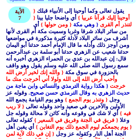
يقول تعالى وكما أوحينا إلى الأنبياء قبلك
{
الأية
أوحينا إليك قرآنا عربيا }
أي واضحا جليا بينا
{
7
لتنذر أم القرى
{ وهي مكة
{ ومن حولها }
أي
من سائر البلاد شرقا وغربا وسميت مكة أم القرى لأنها
أشرف من سائر البلاد لأدلة كثيرة مذكورة في مواضعها
ومن أوجز ذلك وأدله ما قال الإمام أحمد حدثنا أبو اليمان
حدثنا شعيب عن الزهري حدثنا أبو سلمة بن عبدالرحمن
قال: إن عبدالله بن عدي بن الحمراء الزهري أخبره أنه
سمع رسول الله صلى الله عليه وسلم يقول وهو واقف
بالحزورة في سوق مكة
{ والله إنك لخير أرض الله
وأحب أرض الله إلى الله ولولا أني أخرجت منك ما
خرجت
{ هكذا رواية الترمذي والنسائي وابن ماجة من
حديث الزهري به وقال الترمذي حسن صحيح.
وقوله عز
وجل
{ وتنذر يوم الجمع }
وهو يوم القيامة يجمع الله
الأولين والآخرين في صعيد واحد وقوله تعالى
{ لا ريب
فيه }
أي لا شك في وقوعه وأنه كائن لا محالة وقوله جل
وعلا
{ فريق في الجنة وفريق في السعير }
كقوله تعالى
{ يوم يجمعكم ليوم الجمع ذلك يوم التغابن }
أي يغبن أهل
الجنة أهل النار وكقوله عز وجل
{ إن في ذلك لآية لمن