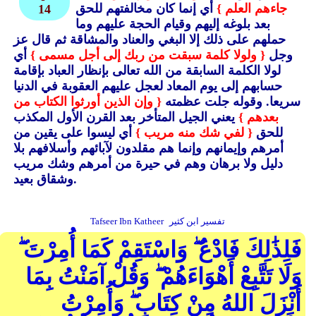
جاءهم العلم }
أي إنما كان مخالفتهم للحق
14
بعد بلوغه إليهم وقيام الحجة عليهم وما
حملهم على ذلك إلا البغي والعناد والمشاقة ثم قال عز
وجل
{ ولولا كلمة سبقت من ربك إلى أجل مسمى }
أي
لولا الكلمة السابقة من الله تعالى بإنظار العباد بإقامة
حسابهم إلى يوم المعاد لعجل عليهم العقوبة في الدنيا
سريعا.
وقوله جلت عظمته
{ وإن الذين أورثوا الكتاب من
بعدهم }
يعني الجيل المتأخر بعد القرن الأول المكذب
للحق
{ لفي شك منه مريب }
أي ليسوا على يقين من
أمرهم وإيمانهم وإنما هم مقلدون لآبائهم وأسلافهم بلا
دليل ولا برهان وهم في حيرة من أمرهم وشك مريب
وشقاق بعيد.
تفسير ابن كثير
Tafseer Ibn Katheer
فَلِذَٰلِكَ فَادْعُ ۖ وَاسْتَقِمْ كَمَا أُمِرْتَ ۖ
وَلَا تَتَّبِعْ أَهْوَاءَهُمْ ۖ وَقُلْ آمَنْتُ بِمَا
أَنْزَلَ اللهُ مِنْ كِتَابٍ ۖ وَأُمِرْتُ