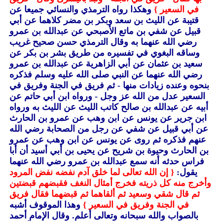
في السعير }
وهكذا رواه الترمذي والنسائي جميعا عن
قتيبة عن الليث بن سعد وبكر بن مضر كلاهما عن أبي
قبيل عن شفي بن ماتع الأصبحي عن عبدالله بن عمرو
رضي الله عنهما به وقال الترمذي حسن صحيح غريب
وساقه البغوي في تفسيره من طريق بشر بن بكر عن
سعيد بن عثمان عن أبي الزاهرية عن عبدالله بن عمرو
رضي الله عنهما عن النبي صلى الله عليه وسلم فذكره
بنحوه وعنده زيادات منها - ثم فريق في الجنة وفريق في
السعير عدل من الله عز وجل - ورواه ابن أبي حاتم عن
أبيه عن عبدالله بن صالح كاتب الليث عن الليث به ورواه
ابن جرير عن يونس عن ابن وهب عن عمرو بن الحارث
عن أبي قبيل عن شفي عن رجل من الصحابة رضي الله
عنهم فذكره ثم روى عن يونس عن ابن وهب عن عمرو
بن الحارث وحيوة بن شريح عن يحيى بن أبي أسيد أن أبا
فراس حدثه أنه سمع عبدالله بن عمرو رضي الله عنهما
يقول:
{ إن الله تعالى لما خلق آدم نفضه نفض المرود
وأخرج منه كل ذريته فخرج أمثال النغف فقبضهم قبضتين
ثم قال شقي وسعيد ثم ألقاهما ثم قبضهما فقال فريق
في الجنة وفريق في السعير }
وهذا الموقوف أشبه
بالصواب والله سبحانه وتعالى أعلم.
وقال الإمام أحمد