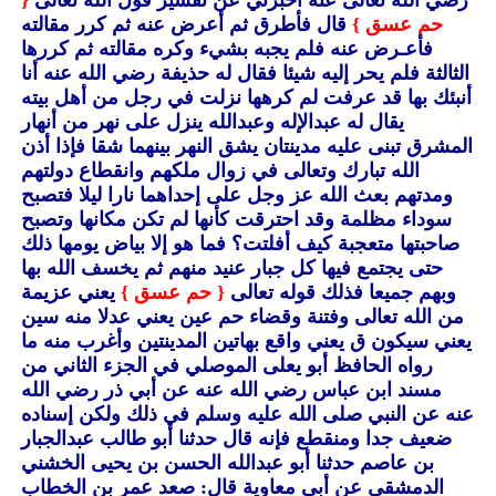
رضي الله تعالى عنه أخبرني عن تفسير قول الله تعالى
{
حم عسق }
قال فأطرق ثم أعرض عنه ثم كرر مقالته
فأعـرض عنه فلم يجبه بشيء وكره مقالته ثم كررها
الثالثة فلم يحر إليه شيئا فقال له حذيفة رضي الله عنه أنا
أنبئك بها قد عرفت لم كرهها نزلت في رجل من أهل بيته
يقال له عبدالإله وعبدالله ينزل على نهر من أنهار
المشرق تبنى عليه مدينتان يشق النهر بينهما شقا فإذا أذن
الله تبارك وتعالى في زوال ملكهم وانقطاع دولتهم
ومدتهم بعث الله عز وجل على إحداهما نارا ليلا فتصبح
سوداء مظلمة وقد احترقت كأنها لم تكن مكانها وتصبح
صاحبتها متعجبة كيف أفلتت؟ فما هو إلا بياض يومها ذلك
حتى يجتمع فيها كل جبار عنيد منهم ثم يخسف الله بها
وبهم جميعا فذلك قوله تعالى
{ حم عسق }
يعني عزيمة
من الله تعالى وفتنة وقضاء حم عين يعني عدلا منه سين
يعني سيكون ق يعني واقع بهاتين المدينتين وأغرب منه ما
رواه الحافظ أبو يعلى الموصلي في الجزء الثاني من
مسند ابن عباس رضي الله عنه عن أبي ذر رضي الله
عنه عن النبي صلى الله عليه وسلم في ذلك ولكن إسناده
ضعيف جدا ومنقطع فإنه قال حدثنا أبو طالب عبدالجبار
بن عاصم حدثنا أبو عبدالله الحسن بن يحيى الخشني
الدمشقي عن أبي معاوية قال: صعد عمر بن الخطاب