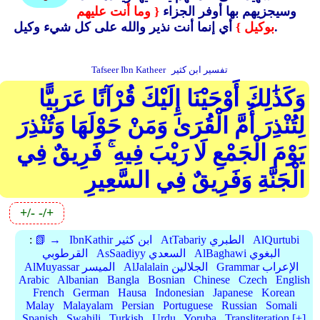
وسيجزيهم بها أوفر الجزاء
{ وما أنت عليهم
أي إنما أنت نذير والله على كل شيء وكيل.
بوكيل }
تفسير ابن كثير
Tafseer Ibn Katheer
وَكَذَٰلِكَ أَوْحَيْنَا إِلَيْكَ قُرْآنًا عَرَبِيًّا
لِتُنْذِرَ أُمَّ الْقُرَىٰ وَمَنْ حَوْلَهَا وَتُنْذِرَ
يَوْمَ الْجَمْعِ لَا رَيْبَ فِيهِ ۚ فَرِيقٌ فِي
الْجَنَّةِ وَفَرِيقٌ فِي السَّعِيرِ
+/-
-/+
AlQurtubi
AtTabariy الطبري
IbnKathir ابن كثير
📗 →
:
AlBaghawi البغوي
AsSaadiyy السعدي
القرطوبي
Grammar الإعراب
AlJalalain الجلالين
AlMuyassar الميسر
Arabic
Albanian
Bangla
Bosnian
Chinese
Czech
English
French
German
Hausa
Indonesian
Japanese
Korean
Malay
Malayalam
Persian
Portuguese
Russian
Somali
Spanish
Swahili
Turkish
Urdu
Yoruba
Transliteration [+]