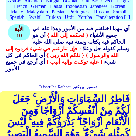
Arabic
Albanian
Bangla
Bosnian
Chinese
Czech
English
French
German
Hausa
Indonesian
Japanese
Korean
Malay
Malayalam
Persian
Portuguese
Russian
Somali
Spanish
Swahili
Turkish
Urdu
Yoruba
Transliteration [+]
أي مهما اختلفتم فيه من الأمور وهذا عام في
الأية
جميع الأشياء
{ فحكمه إلى الله }
أي هو
10
الحاكم فيه بكتابه وسنة نبيه صلى الله عليه
وسلم كقوله جل وعلا
{ فإن تنازعتم في شيء فردوه إلى
الله والرسول }
{ ذلكم الله ربي }
أي الحاكم في كل
شيء
{ عليه توكلت وإليه أنيب }
أي أرجع في جميع
الأمور.
تفسير ابن كثير
Tafseer Ibn Katheer
فَاطِرُ السَّمَاوَاتِ وَالْأَرْضِ ۚ جَعَلَ
لَكُمْ مِنْ أَنْفُسِكُمْ أَزْوَاجًا وَمِنَ
الْأَنْعَامِ أَزْوَاجًا ۖ يَذْرَؤُكُمْ فِيهِ ۚ لَيْسَ
كَمِثْلِهِ شَيْءٌ ۖ وَهُوَ السَّمِيعُ الْبَصِيرُ