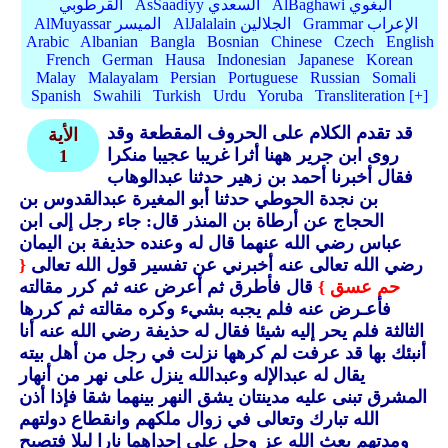
AlBaghawi البغوي
AsSaadiyy السعدي
القرطوبي
Grammar الإعراب
AlJalalain الجلالين
AlMuyassar الميسر
Arabic
Albanian
Bangla
Bosnian
Chinese
Czech
English
French
German
Hausa
Indonesian
Japanese
Korean
Malay
Malayalam
Persian
Portuguese
Russian
Somali
Spanish
Swahili
Turkish
Urdu
Yoruba
Transliteration [+]
قد تقدم الكلام على الحروف المقطعة وقد
الأية
روى ابن جرير ههنا أثرا غريبا عجيبا منكرا
1
فقال أخبرنا أحمد بن زهير حدثنا عبدالوهاب
بن نجدة الحوطي حدثنا أبو المغيرة عبدالقدوس بن
الحجاج عن أرطاة بن المنذر قال: جاء رجل إلى ابن
عباس رضي الله عنهما قال له وعنده حذيفة بن اليمان
رضي الله تعالى عنه أخبرني عن تفسير قول الله تعالى
{
حم عسق }
قال فأطرق ثم أعرض عنه ثم كرر مقالته
فأعـرض عنه فلم يجبه بشيء وكره مقالته ثم كررها
الثالثة فلم يحر إليه شيئا فقال له حذيفة رضي الله عنه أنا
أنبئك بها قد عرفت لم كرهها نزلت في رجل من أهل بيته
يقال له عبدالإله وعبدالله ينزل على نهر من أنهار
المشرق تبنى عليه مدينتان يشق النهر بينهما شقا فإذا أذن
الله تبارك وتعالى في زوال ملكهم وانقطاع دولتهم
ومدتهم بعث الله عز وجل على إحداهما نارا ليلا فتصبح