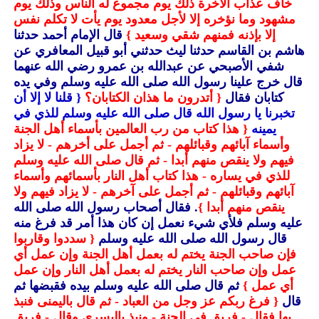
خاف عذاب الآخرة ذلك يوم مجموع له الناس وذلك يوم
مشهود وما نؤخره إلا لأجل معدود يوم يأت لا تكلم نفس
إلا بإذنه فمنهم شقي وسعيد }
قال الإمام أحمد حدثنا
هاشم بن القاسم حدثنا ليث حدثني أبو قبيل المعافري عن
شفي الأصبحي عن عبدالله بن عمرو رضي الله عنهما
قال خرج علينا رسول الله صلى الله عليه وسلم وفي يده
كتابان فقال
{ أتدرون ما هذان الكتابان؟
{ قلنا لا إلا أن
تخبرنا يا رسول الله قال صلى الله عليه وسلم للذي في
يمينه
{ هذا كتاب من رب العالمين بأسماء أهل الجنة
وأسماء آبائهم وقبائلهم - ثم أجمل على أخرهم - لا يزاد
فيهم ولا ينقص منهم أبدا - ثم قال صلى الله عليه وسلم
للذي في يساره - هذا كتاب أهل النار بأسمائهم وأسماء
آبائهم وقبائلهم - ثم أجمل على آخرهم - لا يزاد فيهم ولا
ينقص منهم أبدا }
. فقال أصحاب رسول الله صلى الله
عليه وسلم فلأي شيء نعمل إن كان هذا أمر قد فرغ منه
قال رسول الله صلى الله عليه وسلم
{ سددوا وقاربوا
فإن صاحب الجنة يختم له بعمل أهل الجنة وإن عمل أي
عمل وإن صاحب النار يختم له بعمل أهل النار وإن عمل
أي عمل }
ثم قال صلى الله عليه وسلم بيده فقبضها ثم
قال
{ فرغ ربكم عز وجل من العباد - ثم قال باليمنى فنبذ
بها فقال - فريق في الجنة - ونبذ باليسرى وقال - فريق