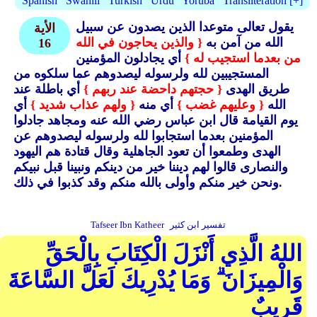
Spanish
Swahili
Turkish
Urdu
Yoruba
Transliteration [+]
يقول تعالى متوعدا الذين يصدون عن سبيل
الأية
الله من آمن به
{ والذين يحاجون في الله
16
من بعدما استجيب له }
أي يجادلون المؤمنين
المستجيبين لله ولرسوله ليصدوهم عما سلكوه من
طريق الهدى
{ حجتهم داحضة عند ربهم }
أي باطلة عند
الله
{ وعليهم غضب }
أي منه
{ ولهم عذاب شديد }
أي
يوم القيامة قال ابن عباس رضي الله عنه ومجاهد جادلوا
المؤمنين بعدما استجابوا لله ولرسوله ليصدوهم عن
الهدى وطمعوا أن تعود الجاهلية وقال قتادة هم اليهود
والنصارى قالوا لهم ديننا خير من دينكم ونبينا قبل نبيكم
ونحن خير منكم وأولى بالله منكم وقد كذبوا في ذلك.
تفسير ابن كثير
Tafseer Ibn Katheer
اللهُ الَّذِي أَنْزَلَ الْكِتَابَ بِالْحَقِّ
وَالْمِيزَانَ ۗ وَمَا يُدْرِيكَ لَعَلَّ السَّاعَةَ
قَرِيبٌ