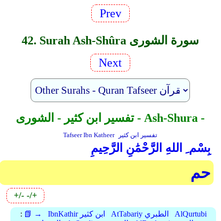
Prev
42. Surah Ash-Shûra سورة الشورى
Next
تفسير ابن كثير - الشورى - Ash-Shura -
تفسير ابن كثير
Tafseer Ibn Katheer
بِسْم ِ اللهِ الرَّحْمَٰنِ الرَّحِيمِ
حم
+/-
-/+
AlQurtubi
AtTabariy الطبري
IbnKathir ابن كثير
📗 →
: