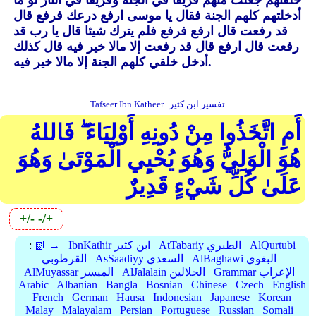
خلقتهم جعلت منهم فريقا في الجنة وفريقا في النار لو ما
أدخلتهم كلهم الجنة فقال يا موسى ارفع درعك فرفع قال
قد رفعت قال ارفع فرفع فلم يترك شيئا قال يا رب قد
رفعت قال ارفع قال قد رفعت إلا مالا خير فيه قال كذلك
أدخل خلقي كلهم الجنة إلا مالا خير فيه.
تفسير ابن كثير
Tafseer Ibn Katheer
أَمِ اتَّخَذُوا مِنْ دُونِهِ أَوْلِيَاءَ ۖ فَاللهُ
هُوَ الْوَلِيُّ وَهُوَ يُحْيِي الْمَوْتَىٰ وَهُوَ
عَلَىٰ كُلِّ شَيْءٍ قَدِيرٌ
+/-
-/+
AlQurtubi
AtTabariy الطبري
IbnKathir ابن كثير
📗 →
:
AlBaghawi البغوي
AsSaadiyy السعدي
القرطوبي
Grammar الإعراب
AlJalalain الجلالين
AlMuyassar الميسر
Arabic
Albanian
Bangla
Bosnian
Chinese
Czech
English
French
German
Hausa
Indonesian
Japanese
Korean
Malay
Malayalam
Persian
Portuguese
Russian
Somali