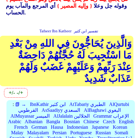
وقوله جل وعلا
{ وإليه المصير }
أي المرجع والمآب يوم
الحساب.
تفسير ابن كثير
Tafseer Ibn Katheer
وَالَّذِينَ يُحَاجُّونَ فِي اللهِ مِنْ بَعْدِ
مَا اسْتُجِيبَ لَهُ حُجَّتُهُمْ دَاحِضَةٌ
عِنْدَ رَبِّهِمْ وَعَلَيْهِمْ غَضَبٌ وَلَهُمْ
عَذَابٌ شَدِيدٌ
+/-
-/+
AlQurtubi
AtTabariy الطبري
IbnKathir ابن كثير
📗 →
:
AlBaghawi البغوي
AsSaadiyy السعدي
القرطوبي
Grammar الإعراب
AlJalalain الجلالين
AlMuyassar الميسر
Arabic
Albanian
Bangla
Bosnian
Chinese
Czech
English
French
German
Hausa
Indonesian
Japanese
Korean
Malay
Malayalam
Persian
Portuguese
Russian
Somali