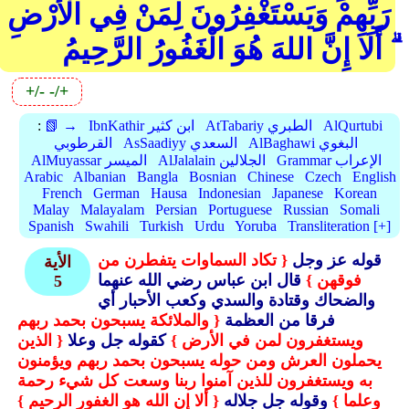
رَبِّهِمْ وَيَسْتَغْفِرُونَ لِمَنْ فِي الْأَرْضِ
ۗ أَلَا إِنَّ اللهَ هُوَ الْغَفُورُ الرَّحِيمُ
+/-
-/+
AlQurtubi
AtTabariy الطبري
IbnKathir ابن كثير
📗 →
:
AlBaghawi البغوي
AsSaadiyy السعدي
القرطوبي
Grammar الإعراب
AlJalalain الجلالين
AlMuyassar الميسر
Arabic
Albanian
Bangla
Bosnian
Chinese
Czech
English
French
German
Hausa
Indonesian
Japanese
Korean
Malay
Malayalam
Persian
Portuguese
Russian
Somali
Spanish
Swahili
Turkish
Urdu
Yoruba
Transliteration [+]
قوله عز وجل
{ تكاد السماوات يتفطرن من
الأية
فوقهن }
قال ابن عباس رضي الله عنهما
5
والضحاك وقتادة والسدي وكعب الأحبار أي
فرقا من العظمة
{ والملائكة يسبحون بحمد ربهم
ويستغفرون لمن في الأرض }
كقوله جل وعلا
{ الذين
يحملون العرش ومن حوله يسبحون بحمد ربهم ويؤمنون
به ويستغفرون للذين آمنوا ربنا وسعت كل شيء رحمة
وعلما }
وقوله جل جلاله
{ ألا إن الله هو الغفور الرحيم }