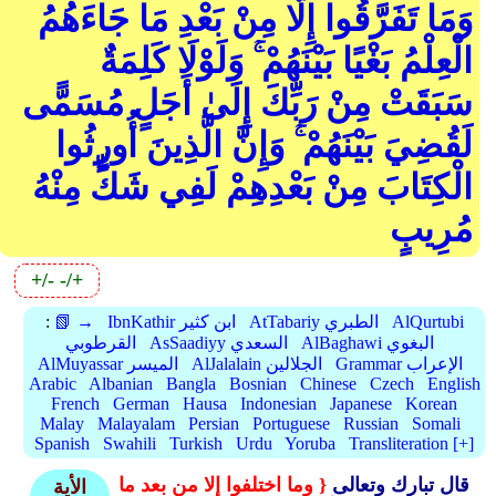
وَمَا تَفَرَّقُوا إِلَّا مِنْ بَعْدِ مَا جَاءَهُمُ
الْعِلْمُ بَغْيًا بَيْنَهُمْ ۚ وَلَوْلَا كَلِمَةٌ
سَبَقَتْ مِنْ رَبِّكَ إِلَىٰ أَجَلٍ مُسَمًّى
لَقُضِيَ بَيْنَهُمْ ۚ وَإِنَّ الَّذِينَ أُورِثُوا
الْكِتَابَ مِنْ بَعْدِهِمْ لَفِي شَكٍّ مِنْهُ
مُرِيبٍ
+/-
-/+
AlQurtubi
AtTabariy الطبري
IbnKathir ابن كثير
📗 →
:
AlBaghawi البغوي
AsSaadiyy السعدي
القرطوبي
Grammar الإعراب
AlJalalain الجلالين
AlMuyassar الميسر
Arabic
Albanian
Bangla
Bosnian
Chinese
Czech
English
French
German
Hausa
Indonesian
Japanese
Korean
Malay
Malayalam
Persian
Portuguese
Russian
Somali
Spanish
Swahili
Turkish
Urdu
Yoruba
Transliteration [+]
قال تبارك وتعالى
{ وما اختلفوا إلا من بعد ما
الأية