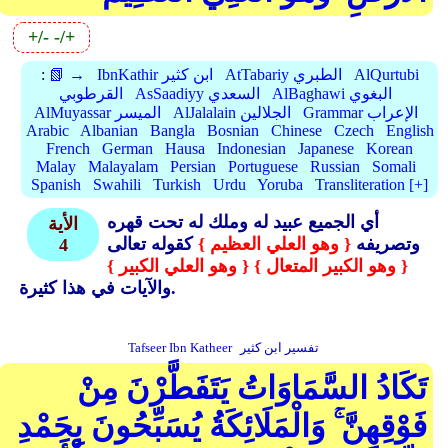
+/-
-/+
AlQurtubi
AtTabariy الطبري
IbnKathir ابن كثير
📗 →
:
AlBaghawi البغوي
AsSaadiyy السعدي
القرطوبي
Grammar الإعراب
AlJalalain الجلالين
AlMuyassar الميسر
Arabic
Albanian
Bangla
Bosnian
Chinese
Czech
English
French
German
Hausa
Indonesian
Japanese
Korean
Malay
Malayalam
Persian
Portuguese
Russian
Somali
Spanish
Swahili
Turkish
Urdu
Yoruba
Transliteration [+]
أي الجميع عبيد له وملك له تحت قهره
الأية
وتصريفه
{ وهو العلي العظيم }
كقوله تعالى
4
{ وهو الكبير المتعال }
{ وهو العلي الكبير }
والآيات في هذا كثيرة.
تفسير ابن كثير
Tafseer Ibn Katheer
تَكَادُ السَّمَاوَاتُ يَتَفَطَّرْنَ مِنْ
فَوْقِهِنَّ ۚ وَالْمَلَائِكَةُ يُسَبِّحُونَ بِحَمْدِ