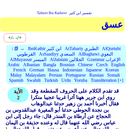
تفسير ابن كثير
Tafseer Ibn Katheer
عسق
+/-
-/+
AlQurtubi
AtTabariy الطبري
IbnKathir ابن كثير
📗 →
:
AlBaghawi البغوي
AsSaadiyy السعدي
القرطوبي
Grammar الإعراب
AlJalalain الجلالين
AlMuyassar الميسر
Arabic
Albanian
Bangla
Bosnian
Chinese
Czech
English
French
German
Hausa
Indonesian
Japanese
Korean
Malay
Malayalam
Persian
Portuguese
Russian
Somali
Spanish
Swahili
Turkish
Urdu
Yoruba
Transliteration [+]
قد تقدم الكلام على الحروف المقطعة وقد
الأية
روى ابن جرير ههنا أثرا غريبا عجيبا منكرا
2
فقال أخبرنا أحمد بن زهير حدثنا عبدالوهاب
بن نجدة الحوطي حدثنا أبو المغيرة عبدالقدوس بن
الحجاج عن أرطاة بن المنذر قال: جاء رجل إلى ابن
عباس رضي الله عنهما قال له وعنده حذيفة بن اليمان