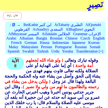
نَصِيرٍ
+/-
-/+
AlQurtubi
AtTabariy الطبري
IbnKathir ابن كثير
📗 →
:
AlBaghawi البغوي
AsSaadiyy السعدي
القرطوبي
Grammar الإعراب
AlJalalain الجلالين
AlMuyassar الميسر
Arabic
Albanian
Bangla
Bosnian
Chinese
Czech
English
French
German
Hausa
Indonesian
Japanese
Korean
Malay
Malayalam
Persian
Portuguese
Russian
Somali
Spanish
Swahili
Turkish
Urdu
Yoruba
Transliteration [+]
وقوله تبارك وتعالى
{ ولو شاء الله لجعلهم
الأية
أمة واحدة }
أي إما على الهداية أو على
8
الضلالة ولكنه تعالى فاوت بينهم فهدى من
يشاء إلى الحق وأضل من يشاء عنه وله الحكمة والحجة
البالغة ولهذا قال عز وجل
{ ولكن يدخل من يشاء في
رحمته والظالمون ما لهم من ولي ولا نصير }
. وقال ابن
جرير حدثني يونس أخبرنا وهيب أخبرني الحارث عن
عمرو بن أبي سويد أنه حدثه عن ابن حجيرة أنه بلغه أن
موسى عليه الصلاة والسلام قال: يا رب خلقك الذين