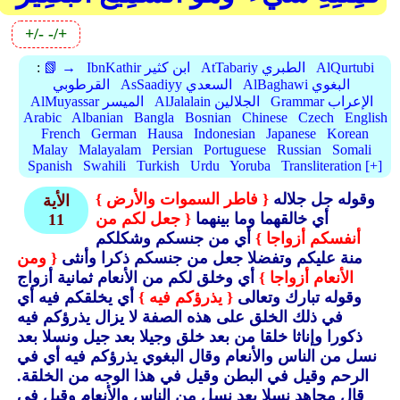
+/-
-/+
AlQurtubi
AtTabariy الطبري
IbnKathir ابن كثير
📗 →
:
AlBaghawi البغوي
AsSaadiyy السعدي
القرطوبي
Grammar الإعراب
AlJalalain الجلالين
AlMuyassar الميسر
Arabic
Albanian
Bangla
Bosnian
Chinese
Czech
English
French
German
Hausa
Indonesian
Japanese
Korean
Malay
Malayalam
Persian
Portuguese
Russian
Somali
Spanish
Swahili
Turkish
Urdu
Yoruba
Transliteration [+]
وقوله جل جلاله
{ فاطر السموات والأرض }
الأية
أي خالقهما وما بينهما
{ جعل لكم من
11
أنفسكم أزواجا }
أي من جنسكم وشكلكم
منة عليكم وتفضلا جعل من جنسكم ذكرا وأنثى
{ ومن
الأنعام أزواجا }
أي وخلق لكم من الأنعام ثمانية أزواج
وقوله تبارك وتعالى
{ يذرؤكم فيه }
أي يخلقكم فيه أي
في ذلك الخلق على هذه الصفة لا يزال يذرؤكم فيه
ذكورا وإناثا خلقا من بعد خلق وجيلا بعد جيل ونسلا بعد
نسل من الناس والأنعام وقال البغوي يذرؤكم فيه أي في
الرحم وقيل في البطن وقيل في هذا الوجه من الخلقة.
قال مجاهد نسلا بعد نسل من الناس والأنعام وقيل في