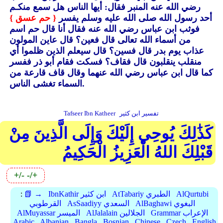
رضي الله عنه المنبر فقال: أيها الناس هل سمع منكـم
أحد رسول الله صلى الله عليه وسلم يفسر
{ حم عسق }
فوثب ابن عباس رضي الله عنه فقال أنا قال حم اسم
من أسماء الله تعالى قال فعين؟ قال عاين المولون
عذاب يوم بدر قال فسين؟ قال سيعلم الذين ظلموا أي
منقلب ينقلبون قال فقاف؟ فسكت فقام أبو ذر ففسر
كما قال ابن عباس رضي الله عنهما وقال قاف قارعة من
السماء تغشى الناس.
تفسير ابن كثير
Tafseer Ibn Katheer
كَذَٰلِكَ يُوحِي إِلَيْكَ وَإِلَى الَّذِينَ مِنْ
قَبْلِكَ اللهُ الْعَزِيزُ الْحَكِيمُ
+/-
-/+
AlQurtubi
AtTabariy الطبري
IbnKathir ابن كثير
📗 →
:
AlBaghawi البغوي
AsSaadiyy السعدي
القرطوبي
Grammar الإعراب
AlJalalain الجلالين
AlMuyassar الميسر
Arabic
Albanian
Bangla
Bosnian
Chinese
Czech
English