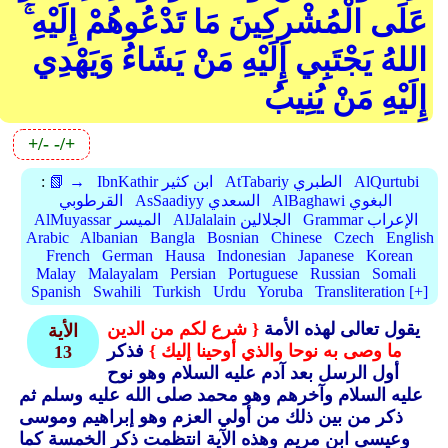
عَلَى الْمُشْرِكِينَ مَا تَدْعُوهُمْ إِلَيْهِ ۚ
اللهُ يَجْتَبِي إِلَيْهِ مَنْ يَشَاءُ وَيَهْدِي
إِلَيْهِ مَنْ يُنِيبُ
+/-
-/+
AlQurtubi
AtTabariy الطبري
IbnKathir ابن كثير
📗 →
:
AlBaghawi البغوي
AsSaadiyy السعدي
القرطوبي
Grammar الإعراب
AlJalalain الجلالين
AlMuyassar الميسر
Arabic
Albanian
Bangla
Bosnian
Chinese
Czech
English
French
German
Hausa
Indonesian
Japanese
Korean
Malay
Malayalam
Persian
Portuguese
Russian
Somali
Spanish
Swahili
Turkish
Urdu
Yoruba
Transliteration [+]
يقول تعالى لهذه الأمة
{ شرع لكم من الدين
الأية
ما وصى به نوحا والذي أوحينا إليك }
فذكر
13
أول الرسل بعد آدم عليه السلام وهو نوح
عليه السلام وآخرهم وهو محمد صلى الله عليه وسلم ثم
ذكر من بين ذلك من أولي العزم وهو إبراهيم وموسى
وعيسى ابن مريم وهذه الآية انتظمت ذكر الخمسة كما