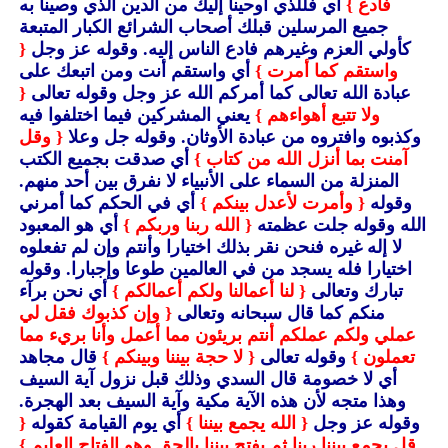
فادع }
أي فللذي أوحينا إليك من الدين الذي وصينا به
جميع المرسلين قبلك أصحاب الشرائع الكبار المتبعة
كأولي العزم وغيرهم فادع الناس إليه.
وقوله عز وجل
{
واستقم كما أمرت }
أي واستقم أنت ومن اتبعك على
عبادة الله تعالى كما أمركم الله عز وجل وقوله تعالى
{
ولا تتبع أهواءهم }
يعني المشركين فيما اختلفوا فيه
وكذبوه وافتروه من عبادة الأوثان.
وقوله جل وعلا
{ وقل
آمنت بما أنزل الله من كتاب }
أي صدقت بجميع الكتب
المنزلة من السماء على الأنبياء لا نفرق بين أحد منهم.
وقوله
{ وأمرت لأعدل بينكم }
أي في الحكم كما أمرني
الله وقوله جلت عظمته
{ الله ربنا وربكم }
أي هو المعبود
لا إله غيره فنحن نقر بذلك اختيارا وأنتم وإن لم تفعلوه
اختيارا فله يسجد من في العالمين طوعا وإجبارا.
وقوله
تبارك وتعالى
{ لنا أعمالنا ولكم أعمالكم }
أي نحن برآء
منكم كما قال سبحانه وتعالى
{ وإن كذبوك فقل لي
عملي ولكم عملكم أنتم بريئون مما أعمل وأنا بريء مما
تعملون }
وقوله تعالى
{ لا حجة بيننا وبينكم }
قال مجاهد
أي لا خصومة قال السدي وذلك قبل نزول آية السيف
وهذا متجه لأن هذه الآية مكية وآية السيف بعد الهجرة.
وقوله عز وجل
{ الله يجمع بيننا }
أي يوم القيامة كقوله
{
قل يجمع بيننا ربنا ثم يفتح بيننا بالحق وهو الفتاح العليم }