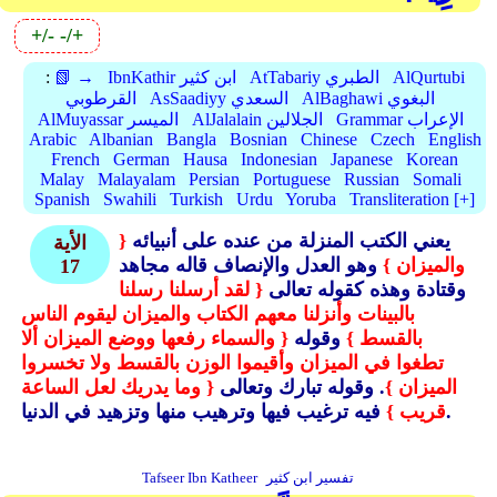
+/-
-/+
AlQurtubi
AtTabariy الطبري
IbnKathir ابن كثير
📗 →
:
AlBaghawi البغوي
AsSaadiyy السعدي
القرطوبي
Grammar الإعراب
AlJalalain الجلالين
AlMuyassar الميسر
Arabic
Albanian
Bangla
Bosnian
Chinese
Czech
English
French
German
Hausa
Indonesian
Japanese
Korean
Malay
Malayalam
Persian
Portuguese
Russian
Somali
Spanish
Swahili
Turkish
Urdu
Yoruba
Transliteration [+]
يعني الكتب المنزلة من عنده على أنبيائه
{
الأية
والميزان }
وهو العدل والإنصاف قاله مجاهد
17
وقتادة وهذه كقوله تعالى
{ لقد أرسلنا رسلنا
بالبينات وأنزلنا معهم الكتاب والميزان ليقوم الناس
بالقسط }
وقوله
{ والسماء رفعها ووضع الميزان ألا
تطغوا في الميزان وأقيموا الوزن بالقسط ولا تخسروا
الميزان }
. وقوله تبارك وتعالى
{ وما يدريك لعل الساعة
فيه ترغيب فيها وترهيب منها وتزهيد في الدنيا.
قريب }
تفسير ابن كثير
Tafseer Ibn Katheer