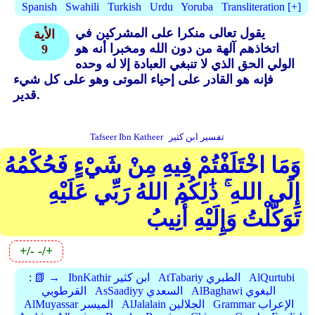
Spanish
Swahili
Turkish
Urdu
Yoruba
Transliteration [+]
يقول تعالى منكرا على المشركين في
الأية
اتخاذهم آلهة من دون الله ومخبرا أنه هو
9
الولي الحق الذي لا تنبغي العبادة إلا له وحده
فإنه هو القادر على إحياء الموتى وهو على كل شيء
قدير.
تفسير ابن كثير
Tafseer Ibn Katheer
وَمَا اخْتَلَفْتُمْ فِيهِ مِنْ شَيْءٍ فَحُكْمُهُ
إِلَى اللهِ ۚ ذَٰلِكُمُ اللهُ رَبِّي عَلَيْهِ
تَوَكَّلْتُ وَإِلَيْهِ أُنِيبُ
+/-
-/+
AlQurtubi
AtTabariy الطبري
IbnKathir ابن كثير
📗 →
:
AlBaghawi البغوي
AsSaadiyy السعدي
القرطوبي
Grammar الإعراب
AlJalalain الجلالين
AlMuyassar الميسر