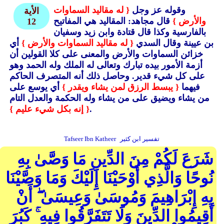
وقوله عز وجل
{ له مقاليد السماوات
الأية
والأرض }
قال مجاهد: المقاليد هي المفاتيح
12
بالفارسية وكذا قال قتادة وابن زيد وسفيان
بن عيينة وقال السدي
{ له مقاليد السماوات والأرض }
أي
خزائن السماوات والأرض والمعنى على كلا القولين أن
أزمة الأمور بيده تبارك وتعالى له الملك وله الحمد وهو
على كل شيء قدير.
وحاصل ذلك أنه المتصرف الحاكم
فيهما
{ يبسط الرزق لمن يشاء ويقدر }
أي يوسع على
من يشاء ويضيق على من يشاء وله الحكمة والعدل التام
.
{ إنه بكل شيء عليم }
تفسير ابن كثير
Tafseer Ibn Katheer
شَرَعَ لَكُمْ مِنَ الدِّينِ مَا وَصَّىٰ بِهِ
نُوحًا وَالَّذِي أَوْحَيْنَا إِلَيْكَ وَمَا وَصَّيْنَا
بِهِ إِبْرَاهِيمَ وَمُوسَىٰ وَعِيسَىٰ ۖ أَنْ
أَقِيمُوا الدِّينَ وَلَا تَتَفَرَّقُوا فِيهِ ۚ كَبُرَ