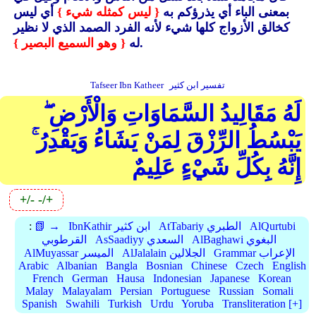
بمعنى الباء أي يذرؤكم به
{ ليس كمثله شيء }
أي ليس
كخالق الأزواج كلها شيء لأنه الفرد الصمد الذي لا نظير
.
له
{ وهو السميع البصير }
تفسير ابن كثير
Tafseer Ibn Katheer
لَهُ مَقَالِيدُ السَّمَاوَاتِ وَالْأَرْضِ ۖ
يَبْسُطُ الرِّزْقَ لِمَنْ يَشَاءُ وَيَقْدِرُ ۚ
إِنَّهُ بِكُلِّ شَيْءٍ عَلِيمٌ
+/-
-/+
AlQurtubi
AtTabariy الطبري
IbnKathir ابن كثير
📗 →
:
AlBaghawi البغوي
AsSaadiyy السعدي
القرطوبي
Grammar الإعراب
AlJalalain الجلالين
AlMuyassar الميسر
Arabic
Albanian
Bangla
Bosnian
Chinese
Czech
English
French
German
Hausa
Indonesian
Japanese
Korean
Malay
Malayalam
Persian
Portuguese
Russian
Somali
Spanish
Swahili
Turkish
Urdu
Yoruba
Transliteration [+]