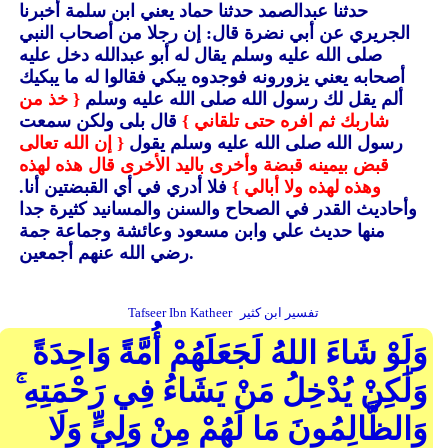
حدثنا عبدالصمد حدثنا حماد يعني ابن سلمة أخبرنا
الجريري عن أبي نضرة قال: إن رجلا من أصحاب النبي
صلى الله عليه وسلم يقال له أبو عبدالله دخل عليه
أصحابه يعني يزورونه فوجدوه يبكي فقالوا له ما يبكيك
ألم يقل لك رسول الله صلى الله عليه وسلم
{ خذ من
شاربك ثم افره حتى تلقاني }
قال بلى ولكن سمعت
رسول الله صلى الله عليه وسلم يقول
{ إن الله تعالى
قبض بيمينه قبضة وأخرى باليد الأخرى قال هذه لهذه
وهذه لهذه ولا أبالي }
فلا أدري في أي القبضتين أنا.
وأحاديث القدر في الصحاح والسنن والمسانيد كثيرة جدا
منها حديث علي وابن مسعود وعائشة وجماعة جمة
رضي الله عنهم أجمعين.
تفسير ابن كثير
Tafseer Ibn Katheer
وَلَوْ شَاءَ اللهُ لَجَعَلَهُمْ أُمَّةً وَاحِدَةً
وَلَٰكِنْ يُدْخِلُ مَنْ يَشَاءُ فِي رَحْمَتِهِ ۚ
وَالظَّالِمُونَ مَا لَهُمْ مِنْ وَلِيٍّ وَلَا