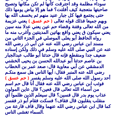
سوداء مظلمة وقد احترقت كأنها لم تكن مكانها وتصبح
صاحبتها متعجبة كيف أفلتت؟ فما هو إلا بياض يومها ذلك
حتى يجتمع فيها كل جبار عنيد منهم ثم يخسف الله بها
وبهم جميعا فذلك قوله تعالى
{ حم عسق }
يعني عزيمة
من الله تعالى وفتنة وقضاء حم عين يعني عدلا منه سين
يعني سيكون ق يعني واقع بهاتين المدينتين وأغرب منه ما
رواه الحافظ أبو يعلى الموصلي في الجزء الثاني من
مسند ابن عباس رضي الله عنه عن أبي ذر رضي الله
عنه عن النبي صلى الله عليه وسلم في ذلك ولكن إسناده
ضعيف جدا ومنقطع فإنه قال حدثنا أبو طالب عبدالجبار
بن عاصم حدثنا أبو عبدالله الحسن بن يحيى الخشني
الدمشقي عن أبي معاوية قال: صعد عمر بن الخطاب
رضي الله عنه المنبر فقال: أيها الناس هل سمع منكـم
أحد رسول الله صلى الله عليه وسلم يفسر
{ حم عسق }
فوثب ابن عباس رضي الله عنه فقال أنا قال حم اسم
من أسماء الله تعالى قال فعين؟ قال عاين المولون
عذاب يوم بدر قال فسين؟ قال سيعلم الذين ظلموا أي
منقلب ينقلبون قال فقاف؟ فسكت فقام أبو ذر ففسر
كما قال ابن عباس رضي الله عنهما وقال قاف قارعة من
السماء تغشى الناس.