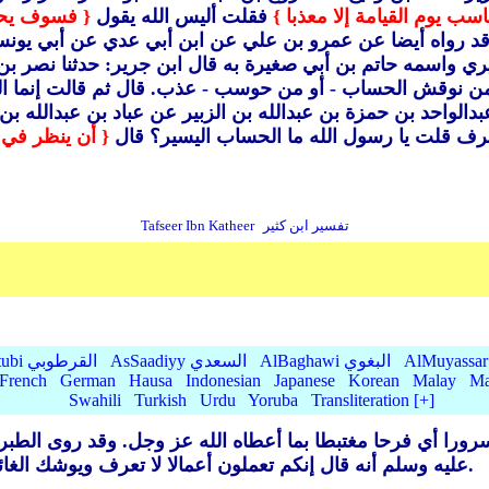
سب يوم القيامة إلا معذبا }
فقلت أليس الله يقول
{ فسوف يحا
وقد رواه أيضا عن عمرو بن علي عن ابن أبي عدي عن أبي يون
ي واسمه حاتم بن أبي صغيرة به قال ابن جرير: حدثنا نصر 
: من نوقش الحساب - أو من حوسب - عذب.
قال ثم قالت إنما 
دالواحد بن حمزة بن عبدالله بن الزبير عن عباد بن عبدالله 
رف قلت يا رسول الله ما الحساب اليسير؟ قال
{ أن ينظر في 
تفسير ابن كثير
Tafseer Ibn Katheer
AlBaghawi البغوي
AsSaadiyy السعدي
AlQurtubi القرطوبي
French
German
Hausa
Indonesian
Japanese
Korean
Malay
Ma
Swahili
Turkish
Urdu
Yoruba
Transliteration [+]
رورا أي فرحا مغتبطا بما أعطاه الله عز وجل.
وقد روى الطبرا
عليه وسلم أنه قال إنكم تعملون أعمالا لا تعرف ويوشك الغائب أن يثوب إلى أهله فمسرور أو مكظوم.