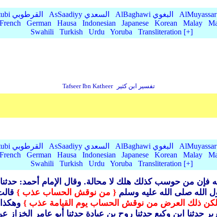
AlBaghawi البغوي
AsSaadiyy السعدي
AlQurtubi القرطوبي
French
German
Hausa
Indonesian
Japanese
Korean
Malay
Ma
Swahili
Turkish
Urdu
Yoruba
Transliteration [+]
تفسير ابن كثير
Tafseer Ibn Katheer
AlBaghawi البغوي
AsSaadiyy السعدي
AlQurtubi القرطوبي
French
German
Hausa
Indonesian
Japanese
Korean
Malay
Ma
Swahili
Turkish
Urdu
Yoruba
Transliteration [+]
اله فإن من حوسب كذلك هلك لا محالة.
وقال الإمام أحمد: حدثنا
ل الله صلى الله عليه وسلم
{ من نوقش الحساب عذب }
قالت:
لكن ذلك العرض من نوقش الحساب يوم القيامة عذب }
وهكذا 
 حدثنا ابن وكيع حدثنا روح بن عبادة حدثنا أبو عامر الخزاز 