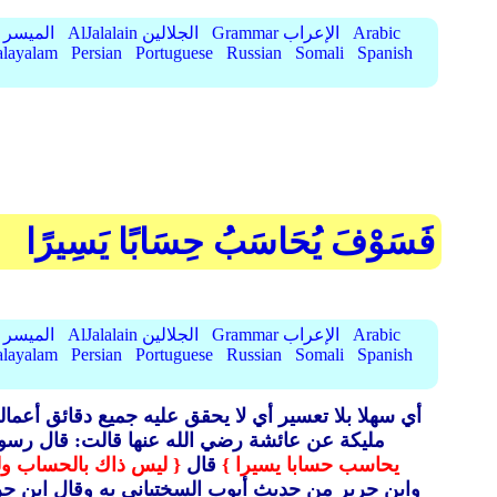
Arabic
Grammar الإعراب
AlJalalain الجلالين
AlMuyassar الميسر
layalam
Persian
Portuguese
Russian
Somali
Spanish
فَسَوْفَ يُحَاسَبُ حِسَابًا يَسِيرًا
Arabic
Grammar الإعراب
AlJalalain الجلالين
AlMuyassar الميسر
layalam
Persian
Portuguese
Russian
Somali
Spanish
أي سهلا بلا تعسير أي لا يحقق عليه جميع دقائق أعم
مليكة عن عائشة رضي الله عنها قالت: قال رسو
يحاسب حسابا يسيرا }
قال
{ ليس ذاك بالحساب و
وابن جرير من حديث أيوب السختياني به وقال ابن جرير