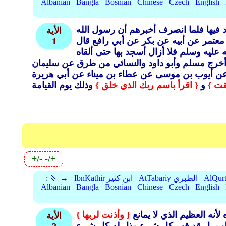
Albanian
Bangla
Bosnian
Chinese
Czech
English
يها فلما انصرف أخبرهم أن رسول الله
الأية
ا معتمر عن أبيه عن بكر عن أبي رافع قال
1
يه وسلم فلا أزال أسجد بها حتى ألقاه
أخرج مسلم وأبو داود والنسائي من طرق عن سليمان
 عن أيوب بن موسى عن عطاء بن ميناء عن أبي هريرة
قت }
و
{ اقرأ باسم ربك الذي خلق }
+/-
-/+
AtTabariy الطبري
IbnKathir ابن كثير
📗 →
:
Albanian
Bangla
Bosnian
Chinese
Czech
English
أنه العظيم الذي لا يمانع
{ وأذنت لربها }
الأية