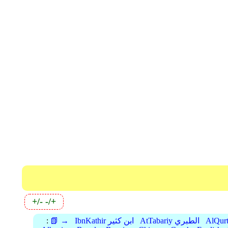
+/-
-/+
AtTabariy الطبري
IbnKathir ابن كثير
📗 →
: