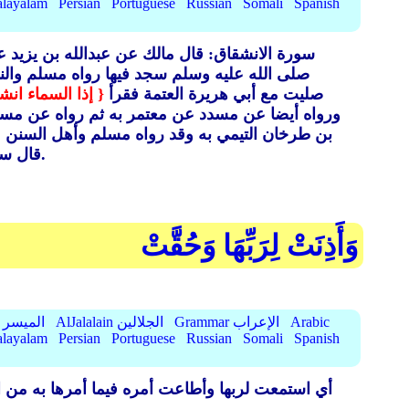
layalam
Persian
Portuguese
Russian
Somali
Spanish
سورة الانشقاق: قال مالك عن عبدالله بن يزيد ع
صلى الله عليه وسلم سجد فيها رواه مسلم وال
صليت مع أبي هريرة العتمة فقرأ
{ إذا السماء ان
ورواه أيضا عن مسدد عن معتمر به ثم رواه عن مسد
بن طرخان التيمي به وقد رواه مسلم وأهل السنن م
وذلك يوم القيامة.
قال سج
وَأَذِنَتْ لِرَبِّهَا وَحُقَّتْ
Arabic
Grammar الإعراب
AlJalalain الجلالين
AlMuyassar الميسر
layalam
Persian
Portuguese
Russian
Somali
Spanish
أي استمعت لربها وأطاعت أمره فيما أمرها به من ا