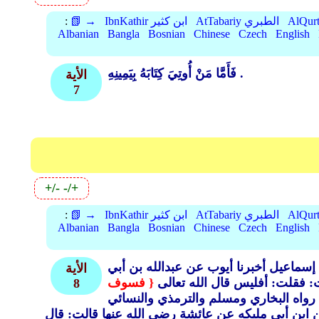
AtTabariy الطبري
IbnKathir ابن كثير
📗 →
:
Albanian
Bangla
Bosnian
Chinese
Czech
English
فَأَمَّا مَنْ أُوتِيَ كِتَابَهُ بِيَمِينِهِ .
الأية
7
+/-
-/+
AtTabariy الطبري
IbnKathir ابن كثير
📗 →
:
Albanian
Bangla
Bosnian
Chinese
Czech
English
 إسماعيل أخبرنا أيوب عن عبدالله بن أبي
الأية
 فقلت: أفليس قال الله تعالى
{ فسوف
8
رواه البخاري ومسلم والترمذي والنسائي
عن ابن أبي مليكه عن عائشة رضي الله عنها قالت: قال