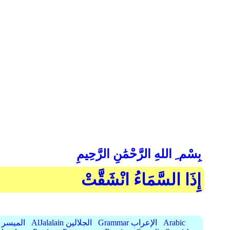
بِسْم ِ اللهِ الرَّحْمَٰنِ الرَّحِيمِ
إِذَا السَّمَاءُ انْشَقَّتْ
Arabic
Grammar الإعراب
AlJalalain الجلالين
AlMuyassar الميسر