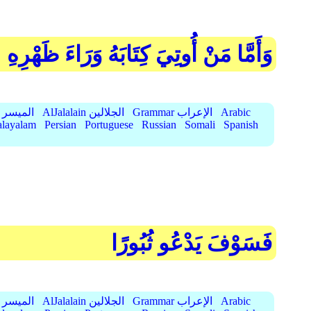
وَأَمَّا مَنْ أُوتِيَ كِتَابَهُ وَرَاءَ ظَهْرِهِ
Arabic
Grammar الإعراب
AlJalalain الجلالين
AlMuyassar الميسر
layalam
Persian
Portuguese
Russian
Somali
Spanish
فَسَوْفَ يَدْعُو ثُبُورًا
Arabic
Grammar الإعراب
AlJalalain الجلالين
AlMuyassar الميسر