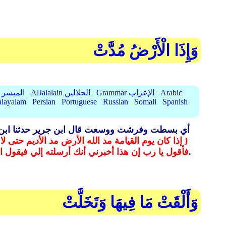
وَإِذَا الْأَرْضُ مُدَّتْ
Arabic
Grammar الإعراب
AlJalalain الجلالين
AlMuyassar الميسر
layalam
Persian
Portuguese
Russian
Somali
Spanish
أي بسطت وفرشت ووسعت قال ابن جرير حدثنا ابن عب
{ إذا كان يوم القيامة مد الله الأرض مد الأديم حتى
.
فأقول يا رب إن هذا أخبرني أنك أرسلته إلي فيقول 
وَأَلْقَتْ مَا فِيهَا وَتَخَلَّتْ