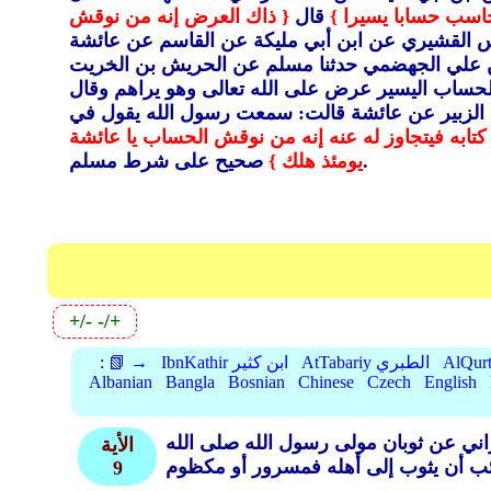
سب حسابا يسيرا }
قال
{ ذاك العرض إنه من نوقش
س القشيري عن ابن أبي مليكة عن القاسم عن عائشة
بن علي الجهضمي حدثنا مسلم عن الحريش بن الخريت
الحساب اليسير عرض على الله تعالى وهو يراهم وقال
بن الزبير عن عائشة قالت: سمعت رسول الله يقول في
كتابه فيتجاوز له عنه إنه من نوقش الحساب يا عائشة
صحيح على شرط مسلم.
يومئذ هلك }
+/-
-/+
AtTabariy الطبري
IbnKathir ابن كثير
📗 →
:
Albanian
Bangla
Bosnian
Chinese
Czech
English
ني عن ثوبان مولى رسول الله صلى الله
الأية
9