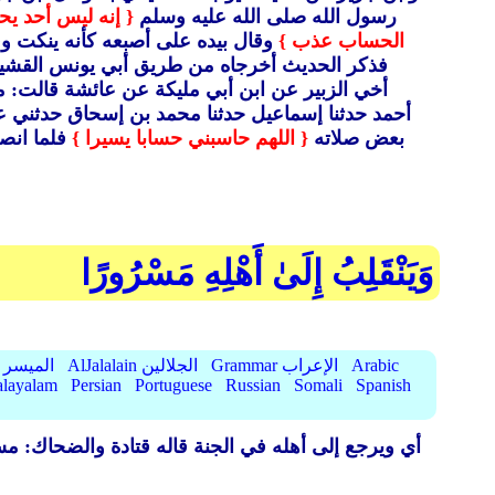
رسول الله صلى الله عليه وسلم
{ إنه ليس أحد يحا
الحساب عذب }
وقال بيده على أصبعه كأنه ينكت 
فذكر الحديث أخرجاه من طريق أبي يونس القشير
أخي الزبير عن ابن أبي مليكة عن عائشة قالت
أحمد حدثنا إسماعيل حدثنا محمد بن إسحاق حدثني عب
بعض صلاته
{ اللهم حاسبني حسابا يسيرا }
فلما انص
وَيَنْقَلِبُ إِلَىٰ أَهْلِهِ مَسْرُورًا
Arabic
Grammar الإعراب
AlJalalain الجلالين
AlMuyassar الميسر
layalam
Persian
Portuguese
Russian
Somali
Spanish
أي ويرجع إلى أهله في الجنة قاله قتادة والضحاك: مس