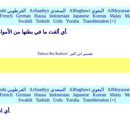
AlBaghawi البغوي
AsSaadiyy السعدي
AlQurtubi القرطوبي
French
German
Hausa
Indonesian
Japanese
Korean
Malay
Ma
Swahili
Turkish
Urdu
Yoruba
Transliteration [+]
أي ألقت ما في بطنها من الأموات وتخلت منهم قاله مجاهد وسعيد وقتادة.
تفسير ابن كثير
Tafseer Ibn Katheer
AlBaghawi البغوي
AsSaadiyy السعدي
AlQurtubi القرطوبي
French
German
Hausa
Indonesian
Japanese
Korean
Malay
Ma
Swahili
Turkish
Urdu
Yoruba
Transliteration [+]
أي استمعت لربها وأطاعت أمره فيما أمرها به.