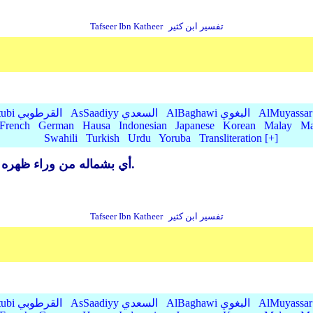
تفسير ابن كثير
Tafseer Ibn Katheer
AlBaghawi البغوي
AsSaadiyy السعدي
AlQurtubi القرطوبي
French
German
Hausa
Indonesian
Japanese
Korean
Malay
Ma
Swahili
Turkish
Urdu
Yoruba
Transliteration [+]
أي بشماله من وراء ظهره تثنى يده إلى ورائه ويعطي كتابه بها كذلك.
تفسير ابن كثير
Tafseer Ibn Katheer
AlBaghawi البغوي
AsSaadiyy السعدي
AlQurtubi القرطوبي