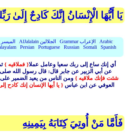
يَا أَيُّهَا الْإِنْسَانُ إِنَّكَ كَادِحٌ إِلَىٰ رَب
Arabic
Grammar الإعراب
AlJalalain الجلالين
AlMuyassar الميسر
layalam
Persian
Portuguese
Russian
Somali
Spanish
أي إنك ساع إلى ربك سعيا وعامل عملا
{ فملاقيه }
ثم
عن أبي الزبير عن جابر قال: قال رسول الله صلى 
شئت فإنك ملاقيه }
ومن الناس من يعيد الضمير على ق
العوفي عن ابن عباس
{ يا أيها الإنسان إنك كادح إل
فَأَمَّا مَنْ أُوتِيَ كِتَابَهُ بِيَمِينِهِ