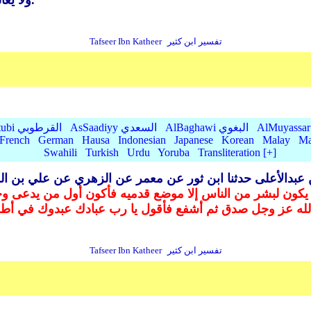
ولا يغالب بل قد قهر كل شيء وذل له كل شيء.
تفسير ابن كثير
Tafseer Ibn Katheer
AlBaghawi البغوي
AsSaadiyy السعدي
AlQurtubi القرطوبي
French
German
Hausa
Indonesian
Japanese
Korean
Malay
Ma
Swahili
Turkish
Urdu
Yoruba
Transliteration [+]
دالأعلى حدثنا ابن ثور عن معمر عن الزهري عن علي بن الح
 لا يكون لبشر من الناس إلا موضع قدميه فأكون أول من يدعى وج
الله عز وجل صدق ثم أشفع فأقول يا رب عبادك عبدوك في أطرا
تفسير ابن كثير
Tafseer Ibn Katheer