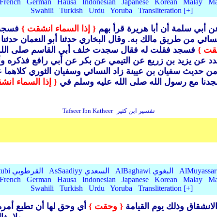
French
German
Hausa
Indonesian
Japanese
Korean
Malay
Ma
Swahili
Turkish
Urdu
Yoruba
Transliteration [+]
ن أبي سلمة أن أبا هريرة قرأ بهم
{ إذا السماء انشقت }
فسجد ف
نسائي من طريق مالك به.
وقال البخاري حدثنا أبو النعمان حدثن
شقت }
فسجد فقلت له فقال سجدت خلف أبي القاسم صلى الله عل
د عن يزيد بن زريع عن التيمي عن بكر عن أبي رافع فذكره و
ن حديث سفيان بن عيينة زاد النسائي وسفيان الثوري كلاهما
دنا مع رسول الله صلى الله عليه وسلم في
{ إذا السماء انش
تفسير ابن كثير
Tafseer Ibn Katheer
AlBaghawi البغوي
AsSaadiyy السعدي
AlQurtubi القرطوبي
French
German
Hausa
Indonesian
Japanese
Korean
Malay
Ma
Swahili
Turkish
Urdu
Yoruba
Transliteration [+]
لانشقاق وذلك يوم القيامة
{ وحقت }
أي وحق لها أن تطيع أمره ل