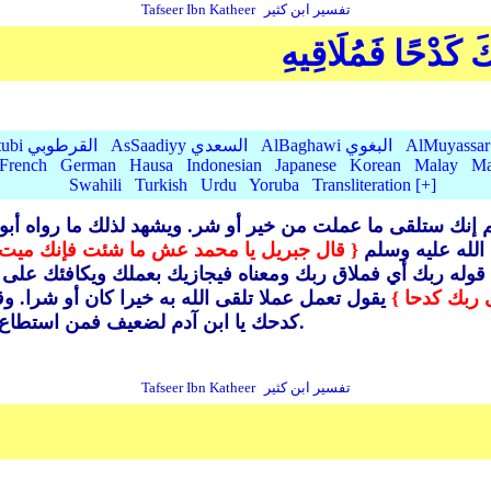
تفسير ابن كثير
Tafseer Ibn Katheer
ِّكَ كَدْحًا فَمُلَاقِيهِ
AlBaghawi البغوي
AsSaadiyy السعدي
AlQurtubi القرطوبي
French
German
Hausa
Indonesian
Japanese
Korean
Malay
Ma
Swahili
Turkish
Urdu
Yoruba
Transliteration [+]
 إنك ستلقى ما عملت من خير أو شر. ويشهد لذلك ما رواه أب
الله عليه وسلم
{ قال جبريل يا محمد عش ما شئت فإنك ميت
وله ربك أي فملاق ربك ومعناه فيجازيك بعملك ويكافئك على س
ى ربك كدحا }
يقول تعمل عملا تلقى الله به خيرا كان أو شرا.
وقا
كدحك يا ابن آدم لضعيف فمن استطاع أن يكون كدحه في طاعة الله فليفعل ولا قوة إلا بالله.
تفسير ابن كثير
Tafseer Ibn Katheer