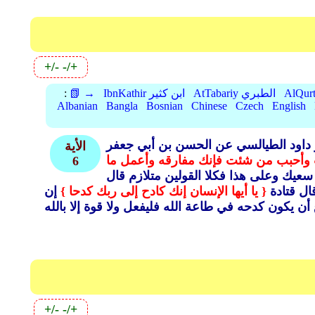
+/-
-/+
AtTabariy الطبري
IbnKathir ابن كثير
📗 →
:
Albanian
Bangla
Bosnian
Chinese
Czech
English
و داود الطيالسي عن الحسن بن أبي جعفر
الأية
 وأحبب من شئت فإنك مفارقه وأعمل ما
6
عيك وعلى هذا فكلا القولين متلازم قال
ل قتادة
{ يا أيها الإنسان إنك كادح إلى ربك كدحا }
إن
+/-
-/+