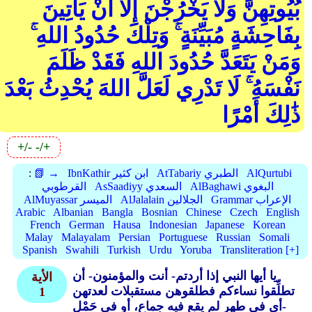
بُيُوتِهِنَّ وَلَا يَخْرُجْنَ إِلَّا أَنْ يَأْتِينَ
بِفَاحِشَةٍ مُبَيِّنَةٍ ۚ وَتِلْكَ حُدُودُ اللهِ ۚ
وَمَنْ يَتَعَدَّ حُدُودَ اللهِ فَقَدْ ظَلَمَ
نَفْسَهُ ۚ لَا تَدْرِي لَعَلَّ اللهَ يُحْدِثُ بَعْدَ
ذَٰلِكَ أَمْرًا
+/-
-/+
AlQurtubi
AtTabariy الطبري
IbnKathir ابن كثير
📗 →
:
AlBaghawi البغوي
AsSaadiyy السعدي
القرطوبي
Grammar الإعراب
AlJalalain الجلالين
AlMuyassar الميسر
Arabic
Albanian
Bangla
Bosnian
Chinese
Czech
English
French
German
Hausa
Indonesian
Japanese
Korean
Malay
Malayalam
Persian
Portuguese
Russian
Somali
Spanish
Swahili
Turkish
Urdu
Yoruba
Transliteration [+]
يا أيها النبي إذا أردتم- أنت والمؤمنون- أن
الأية
تطلِّقوا نساءكم فطلقوهن مستقبلات لعدتهن
1
-أي في طهر لم يقع فيه جماع، أو في حَمْل