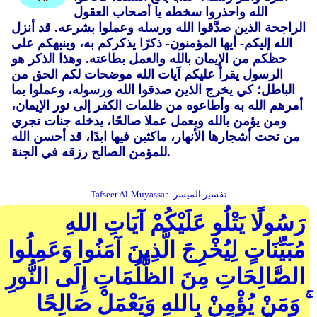
الله واحذروا سخطه يا أصحاب العقول
الراجحة الذين صدَّقوا الله ورسله وعملوا بشرعه. قد أنزل
الله إليكم- أيها المؤمنون- ذكرًا يذكركم به، وينبهكم على
حظكم من الإيمان بالله والعمل بطاعته. وهذا الذكر هو
الرسول يقرأ عليكم آيات الله موضحات لكم الحق من
الباطل؛ كي يخرج الذين صدقوا الله ورسوله، وعملوا بما
أمرهم الله به وأطاعوه من ظلمات الكفر إلى نور الإيمان،
ومن يؤمن بالله ويعمل عملا صالحًا، يدخله جنات تجري
من تحت أشجارها الأنهار، ماكثين فيها ابدًا، قد أحسن الله
للمؤمن الصالح رزقه في الجنة.
تفسير الميسر
Tafseer Al-Muyassar
رَسُولًا يَتْلُو عَلَيْكُمْ آيَاتِ اللهِ
مُبَيِّنَاتٍ لِيُخْرِجَ الَّذِينَ آمَنُوا وَعَمِلُوا
الصَّالِحَاتِ مِنَ الظُّلُمَاتِ إِلَى النُّورِ
ۚ وَمَنْ يُؤْمِنْ بِاللهِ وَيَعْمَلْ صَالِحًا