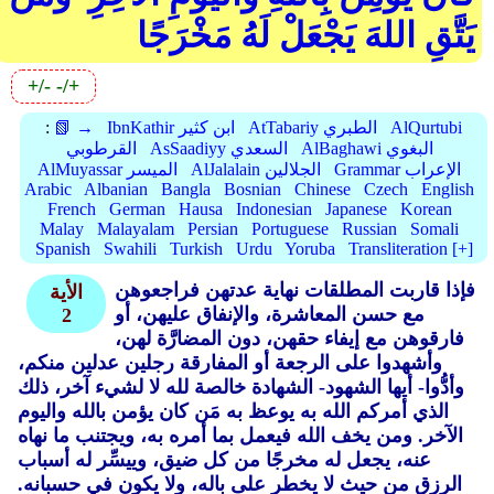
يَتَّقِ اللهَ يَجْعَلْ لَهُ مَخْرَجًا
+/-
-/+
AlQurtubi
AtTabariy الطبري
IbnKathir ابن كثير
📗 →
:
AlBaghawi البغوي
AsSaadiyy السعدي
القرطوبي
Grammar الإعراب
AlJalalain الجلالين
AlMuyassar الميسر
Arabic
Albanian
Bangla
Bosnian
Chinese
Czech
English
French
German
Hausa
Indonesian
Japanese
Korean
Malay
Malayalam
Persian
Portuguese
Russian
Somali
Spanish
Swahili
Turkish
Urdu
Yoruba
Transliteration [+]
فإذا قاربت المطلقات نهاية عدتهن فراجعوهن
الأية
مع حسن المعاشرة، والإنفاق عليهن، أو
2
فارقوهن مع إيفاء حقهن، دون المضارَّة لهن،
وأشهدوا على الرجعة أو المفارقة رجلين عدلين منكم،
وأدُّوا- أيها الشهود- الشهادة خالصة لله لا لشيء آخر، ذلك
الذي أمركم الله به يوعظ به مَن كان يؤمن بالله واليوم
الآخر. ومن يخف الله فيعمل بما أمره به، ويجتنب ما نهاه
عنه، يجعل له مخرجًا من كل ضيق، وييسِّر له أسباب
الرزق من حيث لا يخطر على باله، ولا يكون في حسبانه.