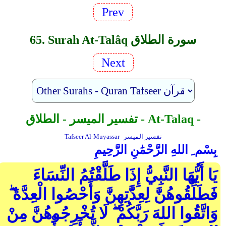
Prev
65. Surah At-Talâq سورة الطلاق
Next
تفسير الميسر - الطلاق - At-Talaq -
تفسير الميسر
Tafseer Al-Muyassar
بِسْم ِ اللهِ الرَّحْمَٰنِ الرَّحِيمِ
يَا أَيُّهَا النَّبِيُّ إِذَا طَلَّقْتُمُ النِّسَاءَ
فَطَلِّقُوهُنَّ لِعِدَّتِهِنَّ وَأَحْصُوا الْعِدَّةَ ۖ
وَاتَّقُوا اللهَ رَبَّكُمْ ۖ لَا تُخْرِجُوهُنَّ مِنْ