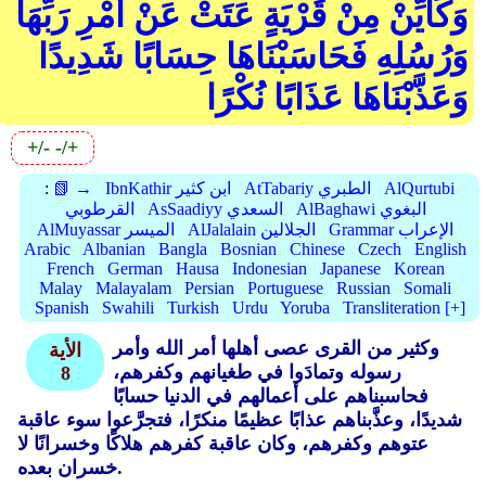
وَكَأَيِّنْ مِنْ قَرْيَةٍ عَتَتْ عَنْ أَمْرِ رَبِّهَا
وَرُسُلِهِ فَحَاسَبْنَاهَا حِسَابًا شَدِيدًا
وَعَذَّبْنَاهَا عَذَابًا نُكْرًا
+/-
-/+
AlQurtubi
AtTabariy الطبري
IbnKathir ابن كثير
📗 →
:
AlBaghawi البغوي
AsSaadiyy السعدي
القرطوبي
Grammar الإعراب
AlJalalain الجلالين
AlMuyassar الميسر
Arabic
Albanian
Bangla
Bosnian
Chinese
Czech
English
French
German
Hausa
Indonesian
Japanese
Korean
Malay
Malayalam
Persian
Portuguese
Russian
Somali
Spanish
Swahili
Turkish
Urdu
Yoruba
Transliteration [+]
وكثير من القرى عصى أهلها أمر الله وأمر
الأية
رسوله وتمادَوا في طغيانهم وكفرهم،
8
فحاسبناهم على أعمالهم في الدنيا حسابًا
شديدًا، وعذَّبناهم عذابًا عظيمًا منكرًا، فتجرَّعوا سوء عاقبة
عتوهم وكفرهم، وكان عاقبة كفرهم هلاكًا وخسرانًا لا
خسران بعده.