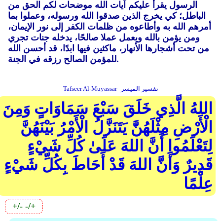
الرسول يقرأ عليكم آيات الله موضحات لكم الحق من
الباطل؛ كي يخرج الذين صدقوا الله ورسوله، وعملوا بما
أمرهم الله به وأطاعوه من ظلمات الكفر إلى نور الإيمان،
ومن يؤمن بالله ويعمل عملا صالحًا، يدخله جنات تجري
من تحت أشجارها الأنهار، ماكثين فيها ابدًا، قد أحسن الله
للمؤمن الصالح رزقه في الجنة.
تفسير الميسر
Tafseer Al-Muyassar
اللهُ الَّذِي خَلَقَ سَبْعَ سَمَاوَاتٍ وَمِنَ
الْأَرْضِ مِثْلَهُنَّ يَتَنَزَّلُ الْأَمْرُ بَيْنَهُنَّ
لِتَعْلَمُوا أَنَّ اللهَ عَلَىٰ كُلِّ شَيْءٍ
قَدِيرٌ وَأَنَّ اللهَ قَدْ أَحَاطَ بِكُلِّ شَيْءٍ
عِلْمًا
+/-
-/+