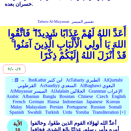
خسران بعده.
تفسير الميسر
Tafseer Al-Muyassar
أَعَدَّ اللهُ لَهُمْ عَذَابًا شَدِيدًا ۖ فَاتَّقُوا
اللهَ يَا أُولِي الْأَلْبَابِ الَّذِينَ آمَنُوا ۚ
قَدْ أَنْزَلَ اللهُ إِلَيْكُمْ ذِكْرًا
+/-
-/+
AlQurtubi
AtTabariy الطبري
IbnKathir ابن كثير
📗 →
:
AlBaghawi البغوي
AsSaadiyy السعدي
القرطوبي
Grammar الإعراب
AlJalalain الجلالين
AlMuyassar الميسر
Arabic
Albanian
Bangla
Bosnian
Chinese
Czech
English
French
German
Hausa
Indonesian
Japanese
Korean
Malay
Malayalam
Persian
Portuguese
Russian
Somali
Spanish
Swahili
Turkish
Urdu
Yoruba
Transliteration [+]
أعدَّ الله لهؤلاء القوم الذين طغَوا، وخالفوا
الأية
أمره وأمر رسله، عذابًا بالغ الشدة، فخافوا
10