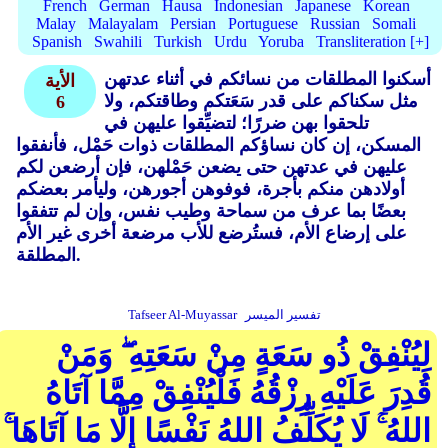
French
German
Hausa
Indonesian
Japanese
Korean
Malay
Malayalam
Persian
Portuguese
Russian
Somali
Spanish
Swahili
Turkish
Urdu
Yoruba
Transliteration [+]
أسكنوا المطلقات من نسائكم في أثناء عدتهن
الأية
مثل سكناكم على قدر سَعَتكم وطاقتكم، ولا
6
تلحقوا بهن ضررًا؛ لتضيِّقوا عليهن في
المسكن، إن كان نساؤكم المطلقات ذوات حَمْل، فأنفقوا
عليهن في عدتهن حتى يضعن حَمْلهن، فإن أرضعن لكم
أولادهن منكم بأجرة، فوفوهن أجورهن، وليأمر بعضكم
بعضًا بما عرف من سماحة وطيب نفس، وإن لم تتفقوا
على إرضاع الأم، فستُرضع للأب مرضعة أخرى غير الأم
المطلقة.
تفسير الميسر
Tafseer Al-Muyassar
لِيُنْفِقْ ذُو سَعَةٍ مِنْ سَعَتِهِ ۖ وَمَنْ
قُدِرَ عَلَيْهِ رِزْقُهُ فَلْيُنْفِقْ مِمَّا آتَاهُ
اللهُ ۚ لَا يُكَلِّفُ اللهُ نَفْسًا إِلَّا مَا آتَاهَا ۚ