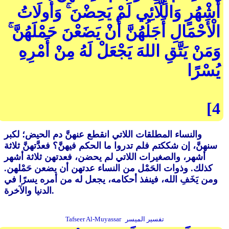
أَشْهُرٍ وَاللَّائِي لَمْ يَحِضْنَ ۚ وَأُولَاتُ
الْأَحْمَالِ أَجَلُهُنَّ أَنْ يَضَعْنَ حَمْلَهُنَّ ۚ
وَمَنْ يَتَّقِ اللهَ يَجْعَلْ لَهُ مِنْ أَمْرِهِ
يُسْرًا
[4
والنساء المطلقات اللاتي انقطع عنهنَّ دم الحيض؛ لكبر
سنهنَّ، إن شككتم فلم تدروا ما الحكم فيهنَّ؟ فعدَّتهنَّ ثلاثة
أشهر، والصغيرات اللاتي لم يحضن، فعدتهن ثلاثة أشهر
كذلك. وذوات الحَمْل من النساء عدتهن أن يضعن حَمْلهن.
ومن يَخَفِ الله، فينفذ أحكامه، يجعل له من أمره يسرًا في
الدنيا والآخرة.
تفسير الميسر
Tafseer Al-Muyassar