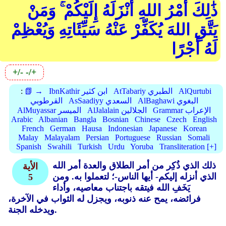
ذَٰلِكَ أَمْرُ اللهِ أَنْزَلَهُ إِلَيْكُمْ ۚ وَمَنْ
يَتَّقِ اللهَ يُكَفِّرْ عَنْهُ سَيِّئَاتِهِ وَيُعْظِمْ
لَهُ أَجْرًا
+/-
-/+
AlQurtubi
AtTabariy الطبري
IbnKathir ابن كثير
📗 →
:
AlBaghawi البغوي
AsSaadiyy السعدي
القرطوبي
Grammar الإعراب
AlJalalain الجلالين
AlMuyassar الميسر
Arabic
Albanian
Bangla
Bosnian
Chinese
Czech
English
French
German
Hausa
Indonesian
Japanese
Korean
Malay
Malayalam
Persian
Portuguese
Russian
Somali
Spanish
Swahili
Turkish
Urdu
Yoruba
Transliteration [+]
ذلك الذي ذُكِر من أمر الطلاق والعدة أمر الله
الأية
الذي أنزله إليكم- أيها الناس-؛ لتعملوا به. ومن
5
يَخَفِ الله فيتقه باجتناب معاصيه، وأداء
فرائضه، يمح عنه ذنوبه، ويجزل له الثواب في الآخرة،
ويدخله الجنة.