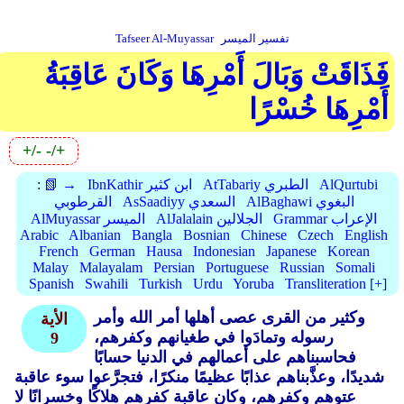
تفسير الميسر
Tafseer Al-Muyassar
فَذَاقَتْ وَبَالَ أَمْرِهَا وَكَانَ عَاقِبَةُ
أَمْرِهَا خُسْرًا
+/-
-/+
AlQurtubi
AtTabariy الطبري
IbnKathir ابن كثير
📗 →
:
AlBaghawi البغوي
AsSaadiyy السعدي
القرطوبي
Grammar الإعراب
AlJalalain الجلالين
AlMuyassar الميسر
Arabic
Albanian
Bangla
Bosnian
Chinese
Czech
English
French
German
Hausa
Indonesian
Japanese
Korean
Malay
Malayalam
Persian
Portuguese
Russian
Somali
Spanish
Swahili
Turkish
Urdu
Yoruba
Transliteration [+]
وكثير من القرى عصى أهلها أمر الله وأمر
الأية
رسوله وتمادَوا في طغيانهم وكفرهم،
9
فحاسبناهم على أعمالهم في الدنيا حسابًا
شديدًا، وعذَّبناهم عذابًا عظيمًا منكرًا، فتجرَّعوا سوء عاقبة
عتوهم وكفرهم، وكان عاقبة كفرهم هلاكًا وخسرانًا لا