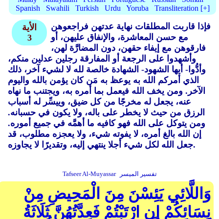
Spanish
Swahili
Turkish
Urdu
Yoruba
Transliteration [+]
فإذا قاربت المطلقات نهاية عدتهن فراجعوهن
الأية
مع حسن المعاشرة، والإنفاق عليهن، أو
3
فارقوهن مع إيفاء حقهن، دون المضارَّة لهن،
وأشهدوا على الرجعة أو المفارقة رجلين عدلين منكم،
وأدُّوا- أيها الشهود- الشهادة خالصة لله لا لشيء آخر، ذلك
الذي أمركم الله به يوعظ به مَن كان يؤمن بالله واليوم
الآخر. ومن يخف الله فيعمل بما أمره به، ويجتنب ما نهاه
عنه، يجعل له مخرجًا من كل ضيق، وييسِّر له أسباب
الرزق من حيث لا يخطر على باله، ولا يكون في حسبانه.
ومن يتوكل على الله فهو كافيه ما أهمَّه في جميع أموره.
إن الله بالغ أمره، لا يفوته شيء، ولا يعجزه مطلوب، قد
جعل الله لكل شيء أجلا ينتهي إليه، وتقديرًا لا يجاوزه.
تفسير الميسر
Tafseer Al-Muyassar
وَاللَّائِي يَئِسْنَ مِنَ الْمَحِيضِ مِنْ
نِسَائِكُمْ إِنِ ارْتَبْتُمْ فَعِدَّتُهُنَّ ثَلَاثَةُ