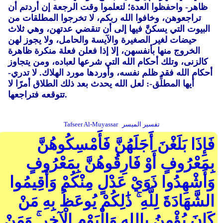
ظاهر- واحفظوا العدة؛ لتعلموا وقت الرجعة إن أردتم أن
تراجعوهن، وخافوا الله ربكم، لا تخرجوا المطلقات من
البيوت التي يسكنَّ فيها إلى أن تنقضي عدتهن، وهي ثلاث
حيضات لغير الصغيرة والآيسة والحامل، ولا يجوز لهن
الخروج منها بأنفسهن، إلا إذا فعلن فعلة منكرة ظاهرة
كالزنى، وتلك أحكام الله التي شرعها لعباده، ومن يتجاوز
أحكام الله فقد ظلم نفسه، وأوردها مورد الهلاك. لا تدري-
أيها المطلِّق-: لعل الله يحدث بعد ذلك الطلاق أمرًا لا
تتوقعه فتراجعها.
تفسير الميسر
Tafseer Al-Muyassar
فَإِذَا بَلَغْنَ أَجَلَهُنَّ فَأَمْسِكُوهُنَّ
بِمَعْرُوفٍ أَوْ فَارِقُوهُنَّ بِمَعْرُوفٍ
وَأَشْهِدُوا ذَوَيْ عَدْلٍ مِنْكُمْ وَأَقِيمُوا
الشَّهَادَةَ لِلَّهِ ۚ ذَٰلِكُمْ يُوعَظُ بِهِ مَنْ
كَانَ يُؤْمِنُ بِاللهِ وَالْيَوْمِ الْآخِرِ ۚ وَمَنْ