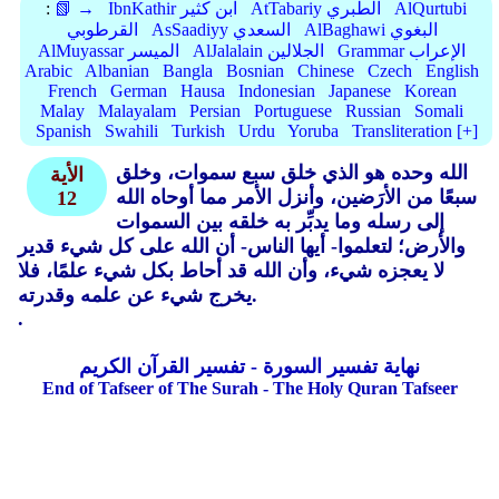
AlQurtubi
AtTabariy الطبري
IbnKathir ابن كثير
📗 →
:
AlBaghawi البغوي
AsSaadiyy السعدي
القرطوبي
Grammar الإعراب
AlJalalain الجلالين
AlMuyassar الميسر
Arabic
Albanian
Bangla
Bosnian
Chinese
Czech
English
French
German
Hausa
Indonesian
Japanese
Korean
Malay
Malayalam
Persian
Portuguese
Russian
Somali
Spanish
Swahili
Turkish
Urdu
Yoruba
Transliteration [+]
الله وحده هو الذي خلق سبع سموات، وخلق
الأية
سبعًا من الأرَضين، وأنزل الأمر مما أوحاه الله
12
إلى رسله وما يدبِّر به خلقه بين السموات
والأرض؛ لتعلموا- أيها الناس- أن الله على كل شيء قدير
لا يعجزه شيء، وأن الله قد أحاط بكل شيء علمًا، فلا
يخرج شيء عن علمه وقدرته.
.
نهاية تفسير السورة - تفسير القرآن الكريم
End of Tafseer of The Surah - The Holy Quran Tafseer