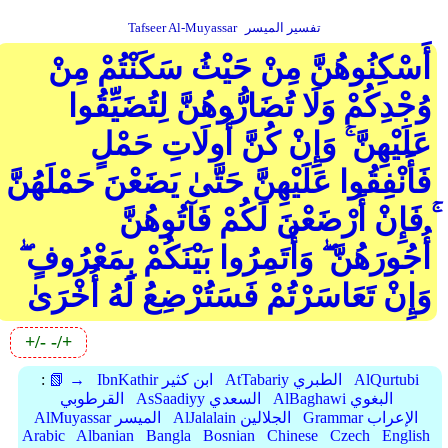
تفسير الميسر
Tafseer Al-Muyassar
أَسْكِنُوهُنَّ مِنْ حَيْثُ سَكَنْتُمْ مِنْ
وُجْدِكُمْ وَلَا تُضَارُّوهُنَّ لِتُضَيِّقُوا
عَلَيْهِنَّ ۚ وَإِنْ كُنَّ أُولَاتِ حَمْلٍ
فَأَنْفِقُوا عَلَيْهِنَّ حَتَّىٰ يَضَعْنَ حَمْلَهُنَّ
ۚ فَإِنْ أَرْضَعْنَ لَكُمْ فَآتُوهُنَّ
أُجُورَهُنَّ ۖ وَأْتَمِرُوا بَيْنَكُمْ بِمَعْرُوفٍ ۖ
وَإِنْ تَعَاسَرْتُمْ فَسَتُرْضِعُ لَهُ أُخْرَىٰ
+/-
-/+
AlQurtubi
AtTabariy الطبري
IbnKathir ابن كثير
📗 →
:
AlBaghawi البغوي
AsSaadiyy السعدي
القرطوبي
Grammar الإعراب
AlJalalain الجلالين
AlMuyassar الميسر
Arabic
Albanian
Bangla
Bosnian
Chinese
Czech
English