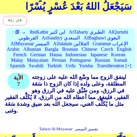
سَيَجْعَلُ اللهُ بَعْدَ عُسْرٍ يُسْرًا
+/-
-/+
AlQurtubi
AtTabariy الطبري
IbnKathir ابن كثير
📗 →
:
AlBaghawi البغوي
AsSaadiyy السعدي
القرطوبي
Grammar الإعراب
AlJalalain الجلالين
AlMuyassar الميسر
Arabic
Albanian
Bangla
Bosnian
Chinese
Czech
English
French
German
Hausa
Indonesian
Japanese
Korean
Malay
Malayalam
Persian
Portuguese
Russian
Somali
Spanish
Swahili
Turkish
Urdu
Yoruba
Transliteration [+]
لينفق الزوج مما وسَّع الله عليه على زوجته
الأية
المطلقة، وعلى ولده إذا كان الزوج ذا سَعَة
7
في الرزق، ومن ضُيِّق عليه في الرزق وهو
الفقير، فلينفق مما أعطاه الله من الرزق، لا يُكَلَّف الفقير
مثل ما يُكَلَّف الغني، سيجعل الله بعد ضيق وشدة سَعَة
وغنى.
تفسير الميسر
Tafseer Al-Muyassar