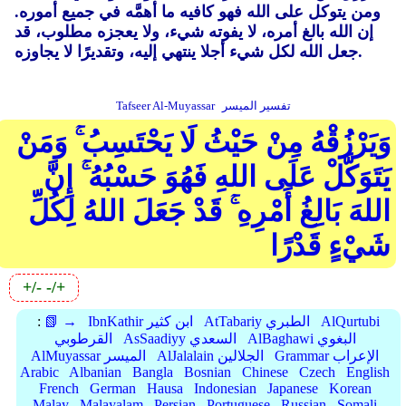
ومن يتوكل على الله فهو كافيه ما أهمَّه في جميع أموره.
إن الله بالغ أمره، لا يفوته شيء، ولا يعجزه مطلوب، قد
جعل الله لكل شيء أجلا ينتهي إليه، وتقديرًا لا يجاوزه.
تفسير الميسر
Tafseer Al-Muyassar
وَيَرْزُقْهُ مِنْ حَيْثُ لَا يَحْتَسِبُ ۚ وَمَنْ
يَتَوَكَّلْ عَلَى اللهِ فَهُوَ حَسْبُهُ ۚ إِنَّ
اللهَ بَالِغُ أَمْرِهِ ۚ قَدْ جَعَلَ اللهُ لِكُلِّ
شَيْءٍ قَدْرًا
+/-
-/+
AlQurtubi
AtTabariy الطبري
IbnKathir ابن كثير
📗 →
:
AlBaghawi البغوي
AsSaadiyy السعدي
القرطوبي
Grammar الإعراب
AlJalalain الجلالين
AlMuyassar الميسر
Arabic
Albanian
Bangla
Bosnian
Chinese
Czech
English
French
German
Hausa
Indonesian
Japanese
Korean
Malay
Malayalam
Persian
Portuguese
Russian
Somali