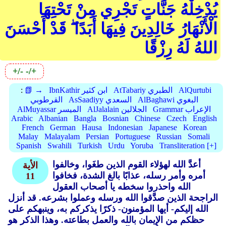
يُدْخِلْهُ جَنَّاتٍ تَجْرِي مِنْ تَحْتِهَا
الْأَنْهَارُ خَالِدِينَ فِيهَا أَبَدًا ۖ قَدْ أَحْسَنَ
اللهُ لَهُ رِزْقًا
+/-
-/+
AlQurtubi
AtTabariy الطبري
IbnKathir ابن كثير
📗 →
:
AlBaghawi البغوي
AsSaadiyy السعدي
القرطوبي
Grammar الإعراب
AlJalalain الجلالين
AlMuyassar الميسر
Arabic
Albanian
Bangla
Bosnian
Chinese
Czech
English
French
German
Hausa
Indonesian
Japanese
Korean
Malay
Malayalam
Persian
Portuguese
Russian
Somali
Spanish
Swahili
Turkish
Urdu
Yoruba
Transliteration [+]
أعدَّ الله لهؤلاء القوم الذين طغَوا، وخالفوا
الأية
أمره وأمر رسله، عذابًا بالغ الشدة، فخافوا
11
الله واحذروا سخطه يا أصحاب العقول
الراجحة الذين صدَّقوا الله ورسله وعملوا بشرعه. قد أنزل
الله إليكم- أيها المؤمنون- ذكرًا يذكركم به، وينبهكم على
حظكم من الإيمان بالله والعمل بطاعته. وهذا الذكر هو