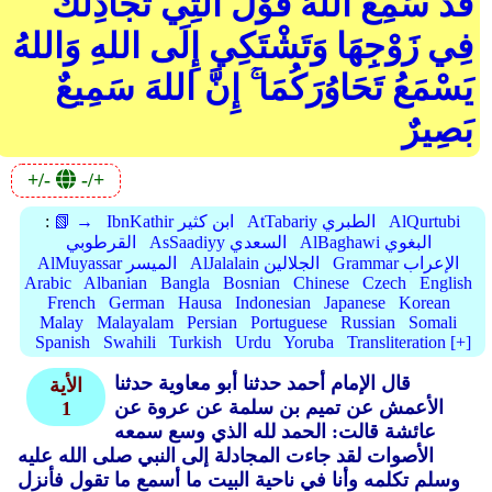
قَدْ سَمِعَ اللهُ قَوْلَ الَّتِي تُجَادِلُكَ
فِي زَوْجِهَا وَتَشْتَكِي إِلَى اللهِ وَاللهُ
يَسْمَعُ تَحَاوُرَكُمَا ۚ إِنَّ اللهَ سَمِيعٌ
بَصِيرٌ
+/-
-/+
AlQurtubi
AtTabariy الطبري
IbnKathir ابن كثير
📗 →
:
AlBaghawi البغوي
AsSaadiyy السعدي
القرطوبي
Grammar الإعراب
AlJalalain الجلالين
AlMuyassar الميسر
Arabic
Albanian
Bangla
Bosnian
Chinese
Czech
English
French
German
Hausa
Indonesian
Japanese
Korean
Malay
Malayalam
Persian
Portuguese
Russian
Somali
Spanish
Swahili
Turkish
Urdu
Yoruba
Transliteration [+]
قال الإمام أحمد حدثنا أبو معاوية حدثنا
الأية
الأعمش عن تميم بن سلمة عن عروة عن
1
عائشة قالت: الحمد لله الذي وسع سمعه
الأصوات لقد جاءت المجادلة إلى النبي صلى الله عليه
وسلم تكلمه وأنا في ناحية البيت ما أسمع ما تقول فأنزل