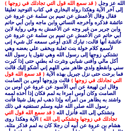
الله عز وجل
{ قد سمع الله قول التي تجادلك في زوجها }
إلى آخر الآية وهكذا رواه البخاري في كتاب التوحيد تعليقا
فقال وقال الأعمش عن تميم بن سلمة عن عروة عن
عائشة فذكره وأخرجه النسائي وابن ماجه وابن أبي حاتم
وابن جرير من غير وجه عن الأعمش به وفي رواية لابن
أبي حاتم عن الأعمش عن تميم بن سلمة عن عروة عن
عائشة أنها قالت: تبارك الذى أوعى سمعه كل شيء إنى
لأسمع كلام خولة بنت ثعلبة ويخفى علي بعضه وهي
تشتكي زوجها إلى رسول الله وهي تقول يا رسول الله
أكل مالي وأفنى شبابي ونثرت له بطني حتى إذا كبرت
سني وانقطع ولدي ظاهر مني اللهم إني أشكو إليك قالت
فما برحت حتى نزل جبريل بهذه الآية
{ قد سمع الله قول
التي تجادلك في زوجها }
قالت وزوجها أوس بن الصامت
وقال ابن لهيعة عن أبي الأسود عن عروة عن أوس بن
الصامت وكان أوس امرءا به لمم فكان إذا أخذه لممه
واشتد به يظاهر من امرأته وإذا ذهب لم يقل شيئا فأتت
رسول الله صلى الله عليه وسلم تستفتيه في ذلك
وتشتكي إلى الله فأنزل الله
{ قد سمع الله قول التي
تجادلك في زوجها وتشتكي إلى الله }
الآية وهكذا روى
هشام بن عروة عن أبيه أن رجلا كان به لمم فذكر مثله.