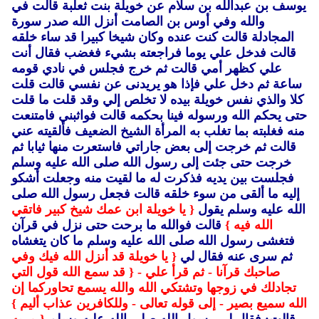
يوسف بن عبدالله بن سلام عن خويلة بنت ثعلبة قالت في
والله وفي أوس بن الصامت أنزل الله صدر سورة
المجادلة قالت كنت عنده وكان شيخا كبيرا قد ساء خلقه
قالت فدخل علي يوما فراجعته بشيء فغضب فقال أنت
علي كظهر أمي قالت ثم خرج فجلس في نادي قومه
ساعة ثم دخل علي فإذا هو يريدنى عن نفسي قالت قلت
كلا والذي نفس خويلة بيده لا تخلص إلي وقد قلت ما قلت
حتى يحكم الله ورسوله فينا بحكمه قالت فواثبني فامتنعت
منه فغلبته بما تغلب به المرأة الشيخ الضعيف فألقيته عني
قالت ثم خرجت إلى بعض جاراتي فاستعرت منها ثيابا ثم
خرجت حتى جئت إلى رسول الله صلى الله عليه وسلم
فجلست بين يديه فذكرت له ما لقيت منه وجعلت أشكو
إليه ما ألقى من سوء خلقه قالت فجعل رسول الله صلى
الله عليه وسلم يقول
{ يا خويلة ابن عمك شيخ كبير فاتقي
الله فيه }
قالت فوالله ما برحت حتى نزل في قرآن
فتغشى رسول الله صلى الله عليه وسلم ما كان يتغشاه
ثم سرى عنه فقال لي
{ يا خويلة قد أنزل الله فيك وفي
صاحبك قرآنا - ثم قرأ علي -
{ قد سمع الله قول التي
تجادلك في زوجها وتشتكي الله والله يسمع تحاوركما إن
الله سميع بصير - إلى قوله تعالى - وللكافرين عذاب أليم }