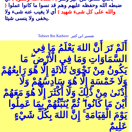
ضبطه الله وحفظه عليهم وهم قد نسوا ما كانوا عملوا
{
والله على كل شىء شهيد }
أي لا يغيب عنه شىء ولا
يخفى ولا ينسى شيئا.
تفسير ابن كثير
Tafseer Ibn Katheer
أَلَمْ تَرَ أَنَّ اللهَ يَعْلَمُ مَا فِي
السَّمَاوَاتِ وَمَا فِي الْأَرْضِ ۖ مَا
يَكُونُ مِنْ نَجْوَىٰ ثَلَاثَةٍ إِلَّا هُوَ رَابِعُهُمْ
وَلَا خَمْسَةٍ إِلَّا هُوَ سَادِسُهُمْ وَلَا
أَدْنَىٰ مِنْ ذَٰلِكَ وَلَا أَكْثَرَ إِلَّا هُوَ مَعَهُمْ
أَيْنَ مَا كَانُوا ۖ ثُمَّ يُنَبِّئُهُمْ بِمَا عَمِلُوا
يَوْمَ الْقِيَامَةِ ۚ إِنَّ اللهَ بِكُلِّ شَيْءٍ
عَلِيمٌ