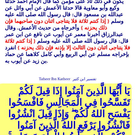
يكون في ذلك تأذ على مؤمن كما قال الإمام أحمد حدثنا
وكيع وأبو معاوية قالا حدثنا الأعمش عن أبي وائل عن
عبدالله بن مسعود قال: قال رسول الله صلى الله عليه
وسلم
{ إذا كنتم ثلاثة فلا يتناجى اثنان دون صاحبهما فإن
ذلك يحزنه }
وأخرجاه من حديث الأعمش.
وقال
عبدالرزاق أخبرنا معمر عن أيوب عن نافع عن ابن عمر
قال: قال رسول الله صلى الله عليه وسلم
{ إذا كنتم ثلاثة
فلا يتناجى اثنان دون الثالث إلا بإذنه فإن ذلك يحزنه }
انفرد
بإخراجه مسلم عن أبي الربيع وأبي كامل كلاهما عن حماد
بن زيد عن أيوب به.
تفسير ابن كثير
Tafseer Ibn Katheer
يَا أَيُّهَا الَّذِينَ آمَنُوا إِذَا قِيلَ لَكُمْ
تَفَسَّحُوا فِي الْمَجَالِسِ فَافْسَحُوا
يَفْسَحِ اللهُ لَكُمْ ۖ وَإِذَا قِيلَ انْشُزُوا
فَانْشُزُوا يَرْفَعِ اللهُ الَّذِينَ آمَنُوا