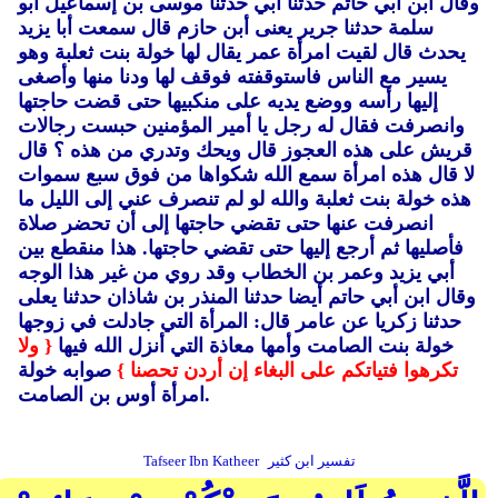
وقال ابن أبي حاتم حدثنا أبي حدثنا موسى بن إسماعيل أبو
سلمة حدثنا جرير يعنى أبن حازم قال سمعت أبا يزيد
يحدث قال لقيت امرأة عمر يقال لها خولة بنت ثعلبة وهو
يسير مع الناس فاستوقفته فوقف لها ودنا منها وأصغى
إليها رأسه ووضع يديه على منكبيها حتى قضت حاجتها
وانصرفت فقال له رجل يا أمير المؤمنين حبست رجالات
قريش على هذه العجوز قال ويحك وتدري من هذه ؟ قال
لا قال هذه امرأة سمع الله شكواها من فوق سبع سموات
هذه خولة بنت ثعلبة والله لو لم تنصرف عني إلى الليل ما
انصرفت عنها حتى تقضي حاجتها إلى أن تحضر صلاة
فأصليها ثم أرجع إليها حتى تقضي حاجتها.
هذا منقطع بين
أبي يزيد وعمر بن الخطاب وقد روي من غير هذا الوجه
وقال ابن أبي حاتم أيضا حدثنا المنذر بن شاذان حدثنا يعلى
حدثنا زكريا عن عامر قال: المرأة التي جادلت في زوجها
خولة بنت الصامت وأمها معاذة التي أنزل الله فيها
{ ولا
تكرهوا فتياتكم على البغاء إن أردن تحصنا }
صوابه خولة
امرأة أوس بن الصامت.
تفسير ابن كثير
Tafseer Ibn Katheer