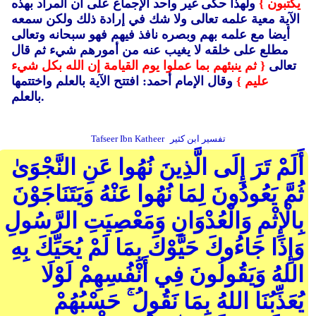
يكتبون }
ولهذا حكى غير واحد الإجماع على أن المراد بهذه
الآية معية علمه تعالى ولا شك في إرادة ذلك ولكن سمعه
أيضا مع علمه بهم وبصره نافذ فيهم فهو سبحانه وتعالى
مطلع على خلقه لا يغيب عنه من أمورهم شيء ثم قال
تعالى
{ ثم ينبئهم بما عملوا يوم القيامة إن الله بكل شيء
عليم }
وقال الإمام أحمد: افتتح الآية بالعلم واختتمها
بالعلم.
تفسير ابن كثير
Tafseer Ibn Katheer
أَلَمْ تَرَ إِلَى الَّذِينَ نُهُوا عَنِ النَّجْوَىٰ
ثُمَّ يَعُودُونَ لِمَا نُهُوا عَنْهُ وَيَتَنَاجَوْنَ
بِالْإِثْمِ وَالْعُدْوَانِ وَمَعْصِيَتِ الرَّسُولِ
وَإِذَا جَاءُوكَ حَيَّوْكَ بِمَا لَمْ يُحَيِّكَ بِهِ
اللهُ وَيَقُولُونَ فِي أَنْفُسِهِمْ لَوْلَا
يُعَذِّبُنَا اللهُ بِمَا نَقُولُ ۚ حَسْبُهُمْ