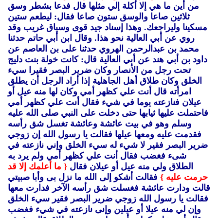
من أين ما هي إلا أكلة إلي مثلها قال فدعا بشطر وسق
ثلاثين صاعا والوسق ستون صاعا فقال: ليطعم ستين
مسكينا وليراجعك.
وهذا إسناد جيد قوى وسياق غريب وقد
روي عن أبي العالية نحو هذا.
وقال ابن أبي حاتم حدثنا
محمد بن عبدالرحمن الهروي حدثنا على بن العاصم عن
داود بن أبي هند عن أبي العالية قال: كانت خولة بنت دليج
تحت رجل من الأنصار وكان ضرير البصر فقيرا سيء
الخلق وكان طلاق أهل الجاهلية إذا أراد الرجل أن يطلق
امرأته قال أنت علي كظهر أمي وكان لها منه عيل أو
عيلان فنازعته يوما في شيء فقال أنت علي كظهر أمي
فاحتملت عليها ثيابها حتى دخلت على النبي صلى الله عليه
وسلم وهو في بيت عائشة وعائشة تغسل شق رأسه
فقدمت عليه ومعها عيلها فقالت يا رسول الله إن زوجي
ضرير البصر فقير لا شيء له سيء الخلق وإني نازعته في
شىء فغضب فقال أنت علي كظهر أمي ولم يرد به
الطلاق ولي منه عيل أو عيلان فقال
{ ما أعلمك إلا قد
حرمت عليه }
فقالت أشكو إلى الله ما نزل بى وأبا صبيتي
قالت ودارت عائشة فغسلت شق رأسه الآخر فدارت معها
فقالت يا رسول الله زوجي ضرير البصر فقير سيء الخلق
وإن لي منه عيلا أو عيلين وإنى نازعته في شيء فغضب