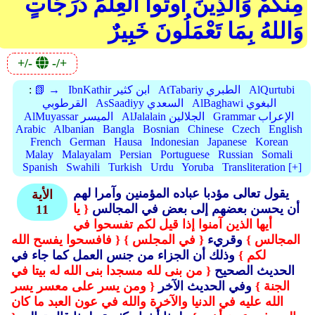
مِنْكُمْ وَالَّذِينَ أُوتُوا الْعِلْمَ دَرَجَاتٍ ۚ
وَاللهُ بِمَا تَعْمَلُونَ خَبِيرٌ
+/-
-/+
AlQurtubi
AtTabariy الطبري
IbnKathir ابن كثير
📗 →
:
AlBaghawi البغوي
AsSaadiyy السعدي
القرطوبي
Grammar الإعراب
AlJalalain الجلالين
AlMuyassar الميسر
Arabic
Albanian
Bangla
Bosnian
Chinese
Czech
English
French
German
Hausa
Indonesian
Japanese
Korean
Malay
Malayalam
Persian
Portuguese
Russian
Somali
Spanish
Swahili
Turkish
Urdu
Yoruba
Transliteration [+]
يقول تعالى مؤدبا عباده المؤمنين وآمرا لهم
الأية
أن يحسن بعضهم إلى بعض في المجالس
{ يا
11
أيها الذين آمنوا إذا قيل لكم تفسحوا في
المجالس }
وقريء
{ في المجلس }
{ فافسحوا يفسح الله
لكم }
وذلك أن الجزاء من جنس العمل كما جاء في
الحديث الصحيح
{ من بنى لله مسجدا بنى الله له بيتا في
الجنة }
وفي الحديث الآخر
{ ومن يسر على معسر يسر
الله عليه في الدنيا والآخرة والله في عون العبد ما كان