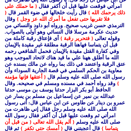
امرأتي فوقعت عليها قبل أن أكفر فقال
{ ما حملك على
ذلك يرحمك الله }
قال رأيت خلخالها في ضوء القمر قال
{
فلا تقربها حتى تفعل ما أمرك الله عز وجل }
وقال
الترمذي حسن غريب صحيح.
ورواه أبو داود والنسائي من
حديث عكرمة مرسلا قال النسائي وهو أولى بالصواب.
وقوله تعالى
{ فتحرير رقبة }
أى فإعتاق رقبة كاملة من
قبل أن يتماسا فهاهنا الرقبة مطلقة غير مقيدة بالإيمان
وفي كفارة القتل مقيدة بالإيمان فحمل الشافعي رحمه
الله ما أطلق ههنا علي ما قيد هناك لاتحاد الموجب وهو
عتق الرقبة واعتضد في ذلك بما رواه عن مالك بسنده عن
معاوية بن الحكم السلمي في قصة الجارية السوداء وأن
رسول الله صلى الله عليه وسلم قال
{ أعتقها فإنها مؤمنه
}
وقد رواه أحمد في مسنده ومسلم في صحيحه.
وقال
الحافظ أبو بكر البزار حدثنا يوسف بن موسى حدثنا
عبدالله بن نمير عن إسماعيل بن مسلم بن يسار عن
عمرو بن دينار عن طاوس عن ابن عباس قال: أتى رسول
الله صلى الله عليه وسلم رجل فقال إني ظاهرت من
امرأتي ثم وقعت عليها قبل أن أكفر فقال رسول الله
صلى الله عليه وسلم
{ ألم يقل الله تعالى
{ من قبل أن
يتماسا }
قال أعجبتني قال
{ أمسك حتى تكفر }
ثم قال