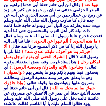
نهوا عنه }
وقال ابن أبي حاتم حدثنا أبي حدثنا إبراهيم بن
المنذر الحزامي حدثني سفيان بن حمزة عن كثير عن زيد
عن ربيح بن عبدالرحمن بن أبي سعيد الخدري عن أبيه عن
جده قال: كنا نتناوب رسول الله صلى الله عليه وسلم
نبيت عنده يطرقه من الليل أمر وتبدو له حاجة فلما كانت
ذات ليلة كثر أهل النوب والمحتسبون حتى كنا أندية
فتحدث فخرج علينا رسول الله صلى الله عليه وسلم فقال
{ ما هذه النجوى ؟ ألم تنهوا عن النجوى }
قلنا تبنا إلى الله
يا رسول الله إنا كنا في ذكر المسيح فرقا منه فقال
{ ألا
أخبركم بما هو أخوف عليكم عندي منه؟ }
قلنا بلى يا
رسول الله ؟ قال
{ الشرك الخفى أن يقوم الرجل يعمل
لمكان رجل }
هذا إسناد غريب وفيه بعض الضعفاء. وقوله
تعالى
{ ويتناجون بالإثم والعدوان ومعصية الرسول }
أي
يتحدثون فيما بينهم بالإثم وهو ما يختص بهم
{ والعدوان }
وهو ما يتعلق بغيرهم ومنه معصية الرسول ومخالفته
يصرون عليها ويتواصون بها وقوله تعالى
{ وإذا جاؤوك
حيوك بما لم يحيك به الله }
قال ابن أبي حاتم حدثنا أبو
سعيد الأشج حدثنا ابن نمير عن الأعمش عن مسروق عن
عائشة قالت دخل على رسول الله صلى الله عليه وسلم
يهود فقالوا السام عليك يا أبا القاسم فقالت عائشة: