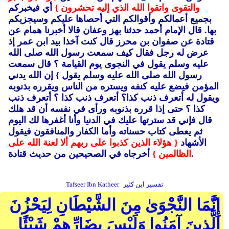
والتقوى واتقوا الله الذي إليه تحشرون }
أي فيخبركم
بجميع أعمالكم وأقوالكم التي أحصاها عليكم وسيجزيكم
بها.
قال الإمام أحمد حدثنا بهز وعفان قالا أخبرنا همام عن
قتادة عن صفوان بن محرز قال كنت آخذا بيد ابن عمر إذ
عرض له رجل فقال كيف سمعت رسول الله صلى الله
عليه وسلم يقول في النجوى يوم القيامة ؟ قال سمعت
رسول الله صلى الله عليه وسلم يقول }
إن الله يدني
المؤمن فيضع عليه كنفه ويستره من الناس ويقرره بذنوبه
ويقول له أتعرف ذنب كذا؟ أتعرف ذنب كذا ؟ أتعرف ذنب
كذا ؟ حتى إذا قرره بذنوبه ورأى في نفسه أن قد هلك
قال فإني قد سترتها عليك في الدنيا وأنا أغفرها لك اليوم
ثم يعطى كتاب حسناته وأما الكفار والمنافقون فيقول
الأشهاد
{ هؤلاء الذين كذبوا على ربهم ألا لعنة الله على
أخرجاه في الصحيحين من حديث قتادة.
الظالمين }
تفسير ابن كثير
Tafseer Ibn Katheer
إِنَّمَا النَّجْوَىٰ مِنَ الشَّيْطَانِ لِيَحْزُنَ
الَّذِينَ آمَنُوا وَلَيْسَ بِضَارِّهِمْ شَيْئًا