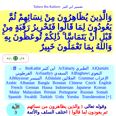
تفسير ابن كثير
Tafseer Ibn Katheer
وَالَّذِينَ يُظَاهِرُونَ مِنْ نِسَائِهِمْ ثُمَّ
يَعُودُونَ لِمَا قَالُوا فَتَحْرِيرُ رَقَبَةٍ مِنْ
قَبْلِ أَنْ يَتَمَاسَّا ۚ ذَٰلِكُمْ تُوعَظُونَ بِهِ ۚ
وَاللهُ بِمَا تَعْمَلُونَ خَبِيرٌ
+/-
-/+
AlQurtubi
AtTabariy الطبري
IbnKathir ابن كثير
📗 →
:
AlBaghawi البغوي
AsSaadiyy السعدي
القرطوبي
Grammar الإعراب
AlJalalain الجلالين
AlMuyassar الميسر
Arabic
Albanian
Bangla
Bosnian
Chinese
Czech
English
French
German
Hausa
Indonesian
Japanese
Korean
Malay
Malayalam
Persian
Portuguese
Russian
Somali
Spanish
Swahili
Turkish
Urdu
Yoruba
Transliteration [+]
وقوله تعالى
{ والذين يظاهرون من نسائهم
الأية
ثم يعودون لما قالوا }
اختلف السلف والأئمة
3