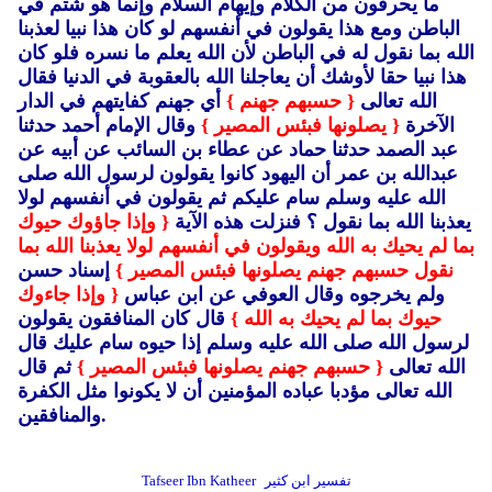
ما يحرفون من الكلام وإيهام السلام وإنما هو شتم في
الباطن ومع هذا يقولون في أنفسهم لو كان هذا نبيا لعذبنا
الله بما نقول له في الباطن لأن الله يعلم ما نسره فلو كان
هذا نبيا حقا لأوشك أن يعاجلنا الله بالعقوبة في الدنيا فقال
الله تعالى
{ حسبهم جهنم }
أي جهنم كفايتهم في الدار
الآخرة
{ يصلونها فبئس المصير }
وقال الإمام أحمد حدثنا
عبد الصمد حدثنا حماد عن عطاء بن السائب عن أبيه عن
عبدالله بن عمر أن اليهود كانوا يقولون لرسول الله صلى
الله عليه وسلم سام عليكم ثم يقولون في أنفسهم لولا
يعذبنا الله بما نقول ؟ فنزلت هذه الآية
{ وإذا جاؤوك حيوك
بما لم يحيك به الله ويقولون في أنفسهم لولا يعذبنا الله بما
نقول حسبهم جهنم يصلونها فبئس المصير }
إسناد حسن
ولم يخرجوه وقال العوفي عن ابن عباس
{ وإذا جاءوك
حيوك بما لم يحيك به الله }
قال كان المنافقون يقولون
لرسول الله صلى الله عليه وسلم إذا حيوه سام عليك قال
الله تعالى
{ حسبهم جهنم يصلونها فبئس المصير }
ثم قال
الله تعالى مؤدبا عباده المؤمنين أن لا يكونوا مثل الكفرة
والمنافقين.
تفسير ابن كثير
Tafseer Ibn Katheer