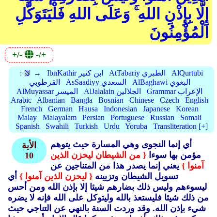
إِلَّا بِإِذْنِ اللهِ ۚ وَعَلَى اللهِ فَلْيَتَوَكَّلِ
الْمُؤْمِنُونَ
+/-
-/+
AlQurtubi
AtTabariy الطبري
IbnKathir ابن كثير
📗 →
:
AlBaghawi البغوي
AsSaadiyy السعدي
القرطوبي
Grammar الإعراب
AlJalalain الجلالين
AlMuyassar الميسر
Arabic
Albanian
Bangla
Bosnian
Chinese
Czech
English
French
German
Hausa
Indonesian
Japanese
Korean
Malay
Malayalam
Persian
Portuguese
Russian
Somali
Spanish
Swahili
Turkish
Urdu
Yoruba
Transliteration [+]
أي إنما النجوى وهي المسارة حيث يتوهم
الأية
مؤمن بها سوءا
{ من الشيطان ليحزن الذين
10
آمنوا }
يعني إنما يصدر هذا من المتناجين عن
تسويل الشيطان وتزيينه
{ ليحزن الذين آمنوا }
أي
ليسوءهم وليس ذلك بضارهم شيئا إلا بإذن الله ومن أحس
من ذلك شيئا فليستعذ بالله وليتوكل على الله فإنه لا يضره
شيء بإذن الله.
وقد وردت السنة بالنهي عن التناجي حيث