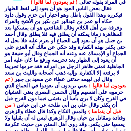
في المراد بقوله تعالى
{ ثم يعودون لما قالوا }
فقال بعض الناس العود هو أن يعود إلى لفظ الظهار
فيكرره وهذا القول باطل وهو اختيار ابن حزم وقول داود
حكاه أبو عمر بن عبدالبر عن بكير بن الأشج والفراء
وفرقة من أهل الكلام وقال الشافعي هو أن يمسكها بعد
المظاهرة زمانا يمكنه أن يطلق فيه فلا يطلق وقال أحمد
بن حنبل هو أن يعود إلى الجماع أو يعزم عليه فلا تحل له
حتى يكفر بهذه الكفارة وقد حكي عن مالك أنه العزم على
الجماع أو الإمساك عنه وعنه أنه الجماع وقال أبو حنيفة هو
أن يعود إلى الظهار بعد تحريمه ورفع ما كان عليه أمر
الجاهلية فمتى ظاهر الرجل من امرأته فقد حرمها تحريما
لا يرفعه إلا الكفارة.
وإليه ذهب أصحابه والليث بن سعد
وقال ابن لهيعه حدثني عطاء عن سعيد بن جبير
{ ثم
يعودون لما قالوا }
يعني يريدون أن يعودوا في الجماع الذي
حرموه على أنفسهم وقال الحسن البصري يعني الغشيان
في الفرج وكان لا يرى بأسا أن يغشى فيما دون الفرج قبل
أن يكفر وقال علي بن أبي طلحة عن ابن عباس
{ من
قبل أن يتماسا }
والمس النكاح وكذا قال عطاء والزهري
وقتادة ومقاتل بن حيان وقال الزهري ليس له أن يقبلها ولا
يمسها حتى يكفر.
وقد روى أهل السنن من حديث عكرمة
عن ابن عباس أن رجلا قال: يا رسول الله إني ظاهرت من