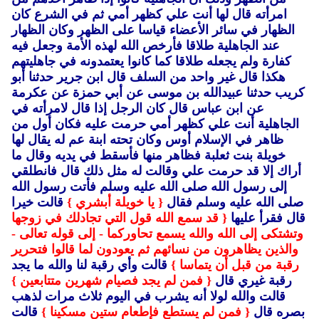
امرأته قال لها أنت علي كظهر أمي ثم في الشرع كان
الظهار في سائر الأعضاء قياسا على الظهر وكان الظهار
عند الجاهلية طلاقا فأرخص الله لهذه الأمة وجعل فيه
كفارة ولم يجعله طلاقا كما كانوا يعتمدونه في جاهليتهم
هكذا قال غير واحد من السلف قال ابن جرير حدثنا أبو
كريب حدثنا عبيدالله بن موسى عن أبي حمزة عن عكرمة
عن ابن عباس قال كان الرجل إذا قال لامرأته في
الجاهلية أنت علي كظهر أمي حرمت عليه فكان أول من
ظاهر في الإسلام أوس وكان تحته ابنة عم له يقال لها
خويلة بنت ثعلبة فظاهر منها فأسقط في يديه وقال ما
أراك إلا قد حرمت علي وقالت له مثل ذلك قال فانطلقي
إلى رسول الله صلى الله عليه وسلم فأتت رسول الله
صلى الله عليه وسلم فقال
{ يا خويلة أبشري }
قالت خيرا
قال فقرأ عليها
{ قد سمع الله قول التي تجادلك في زوجها
وتشتكى إلى الله والله يسمع تحاوركما - إلى قوله تعالى -
والذين يظاهرون من نسائهم ثم يعودون لما قالوا فتحرير
رقبة من قبل أن يتماسا }
قالت وأي رقبة لنا والله ما يجد
رقبة غيري قال
{ فمن لم يجد فصيام شهرين متتابعين }
قالت والله لولا أنه يشرب في اليوم ثلاث مرات لذهب
بصره قال
{ فمن لم يستطع فإطعام ستين مسكينا }
قالت