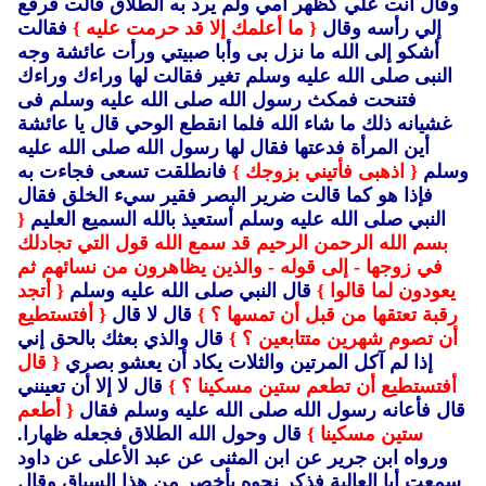
وقال أنت علي كظهر أمي ولم يرد به الطلاق قالت فرفع
إلي رأسه وقال
{ ما أعلمك إلا قد حرمت عليه }
فقالت
أشكو إلى الله ما نزل بى وأبا صبيتي ورأت عائشة وجه
النبى صلى الله عليه وسلم تغير فقالت لها وراءك وراءك
فتنحت فمكث رسول الله صلى الله عليه وسلم فى
غشيانه ذلك ما شاء الله فلما انقطع الوحي قال يا عائشة
أين المرأة فدعتها فقال لها رسول الله صلى الله عليه
وسلم
{ اذهبى فأتيني بزوجك }
فانطلقت تسعى فجاءت به
فإذا هو كما قالت ضرير البصر فقير سيء الخلق فقال
النبي صلى الله عليه وسلم أستعيذ بالله السميع العليم
{
بسم الله الرحمن الرحيم قد سمع الله قول التي تجادلك
في زوجها - إلى قوله - والذين يظاهرون من نسائهم ثم
يعودون لما قالوا }
قال النبي صلى الله عليه وسلم
{ أتجد
رقبة تعتقها من قبل أن تمسها ؟ }
قال لا قال
{ أفتستطيع
أن تصوم شهرين متتابعين ؟ }
قال والذي بعثك بالحق إني
إذا لم آكل المرتين والثلات يكاد أن يعشو بصري
{ قال
أفتستطيع أن تطعم ستين مسكينا ؟ }
قال لا إلا أن تعينني
قال فأعانه رسول الله صلى الله عليه وسلم فقال
{ أطعم
ستين مسكينا }
قال وحول الله الطلاق فجعله ظهارا.
ورواه ابن جرير عن ابن المثنى عن عبد الأعلى عن داود
سمعت أبا العالية فذكر نحوه بأخصر من هذا السياق وقال