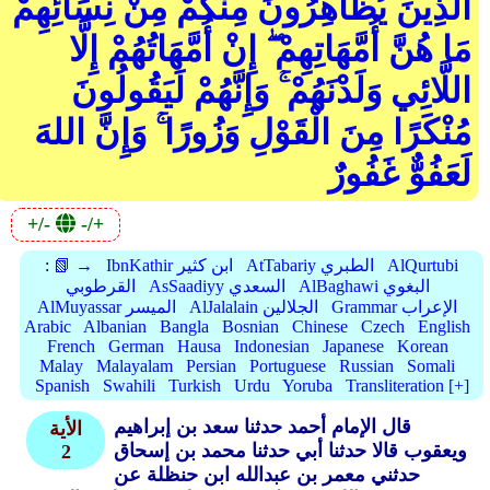
الَّذِينَ يُظَاهِرُونَ مِنْكُمْ مِنْ نِسَائِهِمْ
مَا هُنَّ أُمَّهَاتِهِمْ ۖ إِنْ أُمَّهَاتُهُمْ إِلَّا
اللَّائِي وَلَدْنَهُمْ ۚ وَإِنَّهُمْ لَيَقُولُونَ
مُنْكَرًا مِنَ الْقَوْلِ وَزُورًا ۚ وَإِنَّ اللهَ
لَعَفُوٌّ غَفُورٌ
+/-
-/+
AlQurtubi
AtTabariy الطبري
IbnKathir ابن كثير
📗 →
:
AlBaghawi البغوي
AsSaadiyy السعدي
القرطوبي
Grammar الإعراب
AlJalalain الجلالين
AlMuyassar الميسر
Arabic
Albanian
Bangla
Bosnian
Chinese
Czech
English
French
German
Hausa
Indonesian
Japanese
Korean
Malay
Malayalam
Persian
Portuguese
Russian
Somali
Spanish
Swahili
Turkish
Urdu
Yoruba
Transliteration [+]
قال الإمام أحمد حدثنا سعد بن إبراهيم
الأية
ويعقوب قالا حدثنا أبي حدثنا محمد بن إسحاق
2
حدثني معمر بن عبدالله ابن حنظلة عن