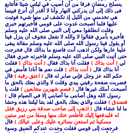
ينسلخ رمضان فرقا من أن أصيب في ليلتي شيئا فأتتابع
فى ذلك إلى أن يدركني النهار وأنا لا أقدر أن أنزع فبينما
هي تخدمني من الليل إذ تكشف لى منها شيء فوثبت
عليها فلما أصبحت غدوت على قومي فأخبرتهم خبري
وقلت انطلقوا معي إلى النبي صلى الله عليه وسلم
فأخبره بأمري فقالوا لا والله لا نفعل نتخوف أن ينزل فينا
أو يقول فينا رسول الله صلى الله عليه وسلم مقالة يبقى
علينا عارها ولكن اذهب أنت فاصنع ما بدالك قال فخرجت
حتى أتيت النبي صلى الله عليه وسلم فاخبرته خبري فقال
لي
{ أنت بذاك }
فقلت أنا بذاك فقال
{ أنت بذاك }
فقلت
أنا بذاك قال
{ أنت بذاك }
قلت نعم ها أناذا فأمض في
حكم الله عز وجل فإني صابر له قال
{ اعتق رقبة }
قال
فضربت صفحة رقبتي بيدي وقلت لا والذي بعثك بالحق ما
أصبحت أملك غيرها قال
{ فصم شهرين متتابعين }
قلت يا
رسول الله وهل أصابنى ما أصابني إلا في الصيام قال
{
فتصدق }
فقلت والذي بعثك بالحق لقد بتنا ليلتنا هذه وحشا
ما لنا عشاء قال
{ اذهب إلى صاحب صدقة بني رزيق فقل
له فليدفعها إليك فأطعم عنك منها وسقا من تمر ستين
مسكينا ثم استعن بسائره عليك وعلى عيالك }
قال
فرجعت إلى قومي فقلت وجدت عندكم الضيق وسوء