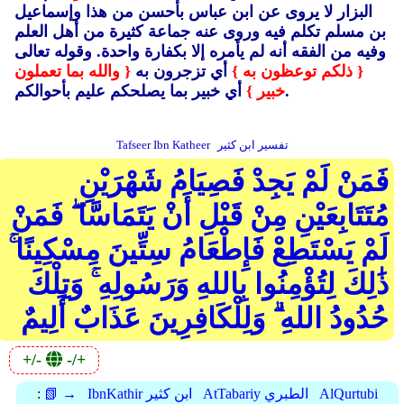
البزار لا يروى عن ابن عباس بأحسن من هذا وإسماعيل
بن مسلم تكلم فيه وروى عنه جماعة كثيرة من أهل العلم
وفيه من الفقه أنه لم يأمره إلا بكفارة واحدة.
وقوله تعالى
{ ذلكم توعظون به }
أي تزجرون به
{ والله بما تعملون
أي خبير بما يصلحكم عليم بأحوالكم.
خبير }
تفسير ابن كثير
Tafseer Ibn Katheer
فَمَنْ لَمْ يَجِدْ فَصِيَامُ شَهْرَيْنِ
مُتَتَابِعَيْنِ مِنْ قَبْلِ أَنْ يَتَمَاسَّا ۖ فَمَنْ
لَمْ يَسْتَطِعْ فَإِطْعَامُ سِتِّينَ مِسْكِينًا ۚ
ذَٰلِكَ لِتُؤْمِنُوا بِاللهِ وَرَسُولِهِ ۚ وَتِلْكَ
حُدُودُ اللهِ ۗ وَلِلْكَافِرِينَ عَذَابٌ أَلِيمٌ
+/-
-/+
AlQurtubi
AtTabariy الطبري
IbnKathir ابن كثير
📗 →
: