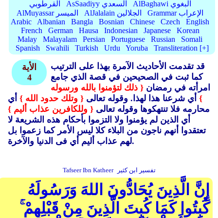
AlBaghawi البغوي
AsSaadiyy السعدي
القرطوبي
Grammar الإعراب
AlJalalain الجلالين
AlMuyassar الميسر
Arabic
Albanian
Bangla
Bosnian
Chinese
Czech
English
French
German
Hausa
Indonesian
Japanese
Korean
Malay
Malayalam
Persian
Portuguese
Russian
Somali
Spanish
Swahili
Turkish
Urdu
Yoruba
Transliteration [+]
قد تقدمت الأحاديث الآمرة بهذا على الترتيب
الأية
كما ثبت في الصحيحين في قصة الذي جامع
4
امرأته في رمضان
{ ذلك لتؤمنوا بالله ورسوله
}
أي شرعنا هذا لهذا.
وقوله تعالى
{ وتلك حدود الله }
أي
محارمه فلا تنتهكوها وقوله تعالى
{ وللكافرين عذاب أليم }
أي الذين لم يؤمنوا ولا التزموا بأحكام هذه الشريعة لا
تعتقدوا أنهم ناجون من البلاء كلا ليس الأمر كما زعموا بل
لهم عذاب أليم أي فى الدنيا والآخرة.
تفسير ابن كثير
Tafseer Ibn Katheer
إِنَّ الَّذِينَ يُحَادُّونَ اللهَ وَرَسُولَهُ
كُبِتُوا كَمَا كُبِتَ الَّذِينَ مِنْ قَبْلِهِمْ ۚ