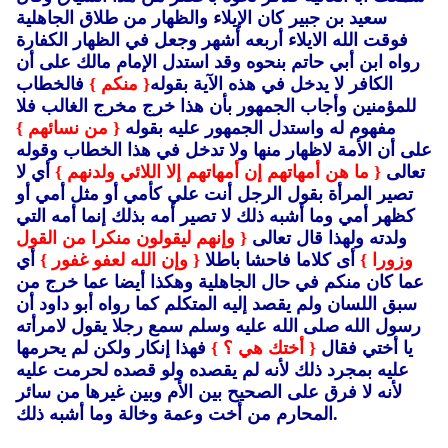
سعيد بن جبير كان الإيلاء والظهار من طلاق الجاهلية
فوقت الله الايلاء أربعه أشهر وجعل في الظهار الكفارة
رواه ابن أبي حاتم بنحوه وقد استدل الإمام مالك على أن
الكافر لا يدخل في هذه الآية بقوله
{ منكم }
فالخطاب
للمؤمنين وأجاب الجمهور بأن هذا خرج مخرج الغالب فلا
مفهوم له واستدل الجمهور عليه بقوله
{ من نسائهم }
على أن الأمة لاظهار منها ولا تدخل في هذا الخطاب وقوله
تعالى
{ ما هن أمهاتهم إن أمهاتهم إلا اللائي ولدنهم }
أي لا
تصير المرأة بقول الرجل أنت علي كأمي أو مثل أمي أو
كظهر أمي وما أشبه ذلك لا تصير أمه بذلك إنما أمه التي
ولدته ولهذا قال تعالى
{ وإنهم ليقولون منكرا من القول
وزورا }
أى كلاما فاحشا باطلا
{ وإن الله لعفو غفور }
أي
عما كان منكم في حال الجاهلية وهكذا أيضا عما خرج من
سبق اللسان ولم يقصد إليه المتكلم كما رواه أبو داود أن
رسول الله صلى الله عليه وسلم سمع رجلا يقول لامرأته
يا أختي فقال
{ أختك هي ؟ }
فهذا إنكار ولكن لم يحرمها
عليه بمجرد ذلك لأنه لم يقصده ولو قصده لحرمت عليه
لأنه لا فرق على الصحيح بين الأم وبين غيرها من سائر
المحارم من أخت وعمة وخالة وما أشبه ذلك.