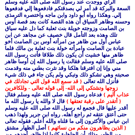
الرأي ووجدت عند رسول الله صلى الله عليه وسلم
السعة والبركة قد أمر لي بصدقتكم فادفعوها إلي فدفعوها
إلي.
وهكذا رواه أبو داود وابن ماجه واختصره الترمذى
وحسنه وظاهر السياق أن هذه القصة كانت بعد قصة أوس
بن الصامت وزوجته خويلة بنت ثعلبة كما دل عليه سياق
تلك وهذه بعد التأمل قال خصيف عن مجاهد عن ابن
عباس أول من ظاهر من امرأته أوس بن الصامت أخو
عبادة بن الصامت وامرأته خولة بنت ثعلبة بن مالك فلما
ظاهر منها خشيت أن يكون ذلك طلاقا فأتت رسول الله
صلى الله عليه وسلم فقالت يا رسول الله إن أوسا ظاهر
مني وإنا إن افترقنا هلكنا وقد نثرت بطني منه وقدمت
صحبته وهي تشكو ذلك وتبكي ولم يكن جاء في ذلك شيء
فأنزل الله تعالى
{ قد سمع الله قول التي تجادلك في
زوجها وتشتكي إلى الله- إلى قوله تعالى - وللكافرين
عذاب أليم }
فدعاه رسول الله صلى الله عليه وسلم فقال
{ أتقدر على رقبة تعتقها }
قال لا والله يا رسول الله ما
أقدر عليها قال فجمع له رسول الله صلى الله عليه وسلم
حتى أعتق عتقه ثم راجع أهله.
رواه ابن جرير ولهذا ذهب
ابن عباس والأكثرون إلى ما قلناه والله أعلم.
فقوله تعالى
{ الذين يظاهرون منكم من نسائهم }
أصل الظهار مشتق
من الظهر وذلك أن الجاهلية كانوا إذا ظاهر أحدهم من