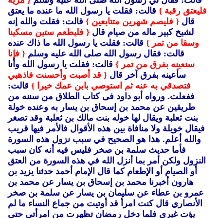
قالت: فقال لي رسول الله صلى الله عليه وسلم
{ مريه
فليعتق رقبة }
قالت: فقلت يا رسول الله ما عنده ما يعتق
قال
{ فليصم شهرين متتابعين }
قالت: فقلت والله إنه
لشيخ كبير ماله من صيام قال
{ فليطعم ستين مسكينا
وسقا من تمر }
قالت: فقلت يا رسول الله ما ذاك عنده
قالت: فقال رسول الله صلى الله عليه وسلم
{ فإنا
سنعينه بفرق من تمر }
قالت: فقلت يا رسول الله وأنا
سأعينه بفرق آخر قال
{ قد أصبت وأحسنت فاذهبي
فتصدقي به عنه ثم استوصي بابن عمك خيرا }
قالت:
ففعلت.
ورواه أبو داود فى كتاب الطلاق من سننه من
طريقين عن محمد بن إسحاق بن يسار به وعنده خولة
بنت ثعلبة ويقال لها خوله بنت مالك بن ثعلبة وقد تصغر
فيقال خويلة ولا منافاة بين هذه الأقوال فالأمر فيها قريب
والله أعلم.
هذا هو الصحيح في سبب نزول هذه السورة
فأما حديث سلمة بن صخر فليس فيه أنه كان سبب
النزول ولكن أمر بما أنزل الله في هذه السورة من العتق
أو الصيام أو الإطعام كما قال الإمام أحمد حدثنا يزيد بن
هارون أخبرنا محمد بن إسحاق بن يسار عن محمد بن
عمرو بن عطاء عن سليمان بن يسار عن سلمة بن صخر
الأنصاري قال كنت امرأ قد أوتيت من جماع النساء ما لم
يؤت غيري فلما دخل رمضان تظهرت من امرأتي حتى