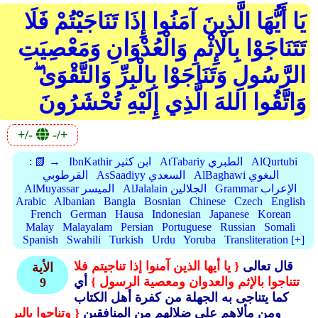
يَا أَيُّهَا الَّذِينَ آمَنُوا إِذَا تَنَاجَيْتُمْ فَلَا
تَتَنَاجَوْا بِالْإِثْمِ وَالْعُدْوَانِ وَمَعْصِيَتِ
الرَّسُولِ وَتَنَاجَوْا بِالْبِرِّ وَالتَّقْوَىٰ ۖ
وَاتَّقُوا اللهَ الَّذِي إِلَيْهِ تُحْشَرُونَ
+/-
-/+
AlQurtubi
AtTabariy الطبري
IbnKathir ابن كثير
📗 →
:
AlBaghawi البغوي
AsSaadiyy السعدي
القرطوبي
Grammar الإعراب
AlJalalain الجلالين
AlMuyassar الميسر
Arabic
Albanian
Bangla
Bosnian
Chinese
Czech
English
French
German
Hausa
Indonesian
Japanese
Korean
Malay
Malayalam
Persian
Portuguese
Russian
Somali
Spanish
Swahili
Turkish
Urdu
Yoruba
Transliteration [+]
قال تعالى
{ يا أيها الذين آمنوا إذا تناجيتم فلا
الأية
تتناجوا بالإثم والعدوان ومعصية الرسول }
أي
9
كما يتناجى به الجهلة من كفرة أهل الكتاب
ومن مألاهم على ضلالهم من المنافقين
{ وتناجوا بالبر