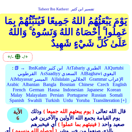
تفسير ابن كثير
Tafseer Ibn Katheer
يَوْمَ يَبْعَثُهُمُ اللهُ جَمِيعًا فَيُنَبِّئُهُمْ بِمَا
عَمِلُوا ۚ أَحْصَاهُ اللهُ وَنَسُوهُ ۚ وَاللهُ
عَلَىٰ كُلِّ شَيْءٍ شَهِيدٌ
+/-
-/+
AlQurtubi
AtTabariy الطبري
IbnKathir ابن كثير
📗 →
:
AlBaghawi البغوي
AsSaadiyy السعدي
القرطوبي
Grammar الإعراب
AlJalalain الجلالين
AlMuyassar الميسر
Arabic
Albanian
Bangla
Bosnian
Chinese
Czech
English
French
German
Hausa
Indonesian
Japanese
Korean
Malay
Malayalam
Persian
Portuguese
Russian
Somali
Spanish
Swahili
Turkish
Urdu
Yoruba
Transliteration [+]
قال الله تعالى
{ يوم يبعثهم الله جميعا }
وذلك
الأية
يوم القيامة يجمع الله الأولين والآخرين في
6
صعيد واحد
{ فينبئهم بما عملوا }
أي فيخبرهم
بالذي صنعوا من خير وشر
{ أحصاه الله ونسوه }
أي