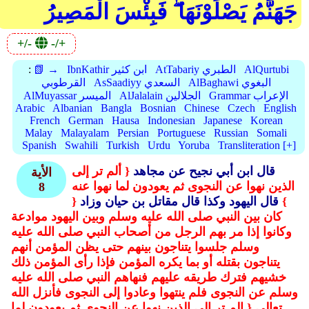
جَهَنَّمُ يَصْلَوْنَهَا ۖ فَبِئْسَ الْمَصِيرُ
+/-
-/+
AlQurtubi
AtTabariy الطبري
IbnKathir ابن كثير
📗 →
:
AlBaghawi البغوي
AsSaadiyy السعدي
القرطوبي
Grammar الإعراب
AlJalalain الجلالين
AlMuyassar الميسر
Arabic
Albanian
Bangla
Bosnian
Chinese
Czech
English
French
German
Hausa
Indonesian
Japanese
Korean
Malay
Malayalam
Persian
Portuguese
Russian
Somali
Spanish
Swahili
Turkish
Urdu
Yoruba
Transliteration [+]
قال ابن أبي نجيح عن مجاهد
{ ألم تر إلى
الأية
الذين نهوا عن النجوى ثم يعودون لما نهوا عنه
8
}
قال اليهود وكذا قال مقاتل بن حيان وزاد
{
كان بين النبي صلى الله عليه وسلم وبين اليهود موادعة
وكانوا إذا مر بهم الرجل من أصحاب النبي صلى الله عليه
وسلم جلسوا يتناجون بينهم حتى يظن المؤمن أنهم
يتناجون بقتله أو بما يكره المؤمن فإذا رأى المؤمن ذلك
خشيهم فترك طريقه عليهم فنهاهم النبي صلى الله عليه
وسلم عن النجوى فلم ينتهوا وعادوا إلى النجوى فأنزل الله
تعالى
{ الم تر إلى الذين نهوا عن النجوى ثم يعودون لما