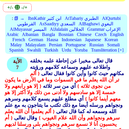
+/-
-/+
AlQurtubi
AtTabariy الطبري
IbnKathir ابن كثير
📗 →
:
AlBaghawi البغوي
AsSaadiyy السعدي
القرطوبي
Grammar الإعراب
AlJalalain الجلالين
AlMuyassar الميسر
Arabic
Albanian
Bangla
Bosnian
Chinese
Czech
English
French
German
Hausa
Indonesian
Japanese
Korean
Malay
Malayalam
Persian
Portuguese
Russian
Somali
Spanish
Swahili
Turkish
Urdu
Yoruba
Transliteration [+]
قال تعالى مخبرا عن إحاطة علمه بخلقه
الأية
واطلاعه عليهم وسماعه كلامهم ورؤيته
7
مكانهم حيث كانوا وأين كانوا فقال تعالى
{ ألم
تر أن الله يعلم ما في السموات وما في الأرض ما يكون
من نجوى ثلاثه }
أي من سر ثلاثه
{ إلا هو رابعهم ولا
خمسة إلا هو سادسهم ولا أدنى من ذلك ولا أكثر إلا هو
معهم أينما كانوا }
أي مطلع عليهم يسمع كلامهم وسرهم
ونجواهم ورسله أيضا مع ذلك تكتب ما يتناجون به مع علم
الله وسمعه له كما قال تعالى
{ ألم يعلموا أن الله يعلم
سرهم ونجواهم وأن الله علام الغيوب }
وقال تعالى
{ أم
يحسبون أنا لا نسمع سرهم ونجواهم بلى ورسلنا لديهم