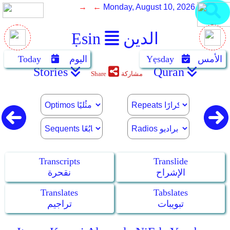
→ ←
Monday, August 10, 2026
الدين
Ẹsin
الأمس
Yẹsday
اليوم
Today
Stories
Quran
مشاركة
Share
Transcripts
Translide
الإشراح
نقحرة
Translates
Tabslates
تبويبات
تراجيم