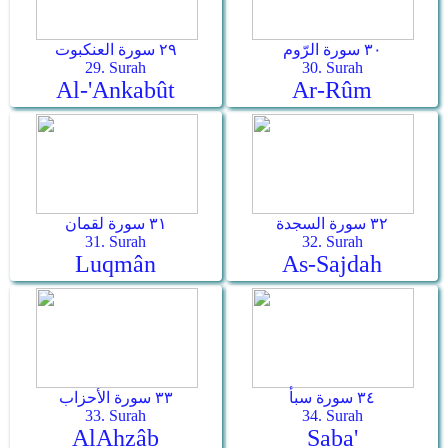
٣٠ سورة الرّوم
٢٩ سورة العنكبوت
29. Surah
30. Surah
Al-'Ankabût
Ar-­Rûm
٣٢ سورة السجدة
٣١ سورة لقمان
31. Surah
32. Surah
Luqmân
As-­Sajdah
٣٤ سورة سبأ
٣٣ سورة الأحزاب
33. Surah
34. Surah
Al­Ahzâb
Saba'