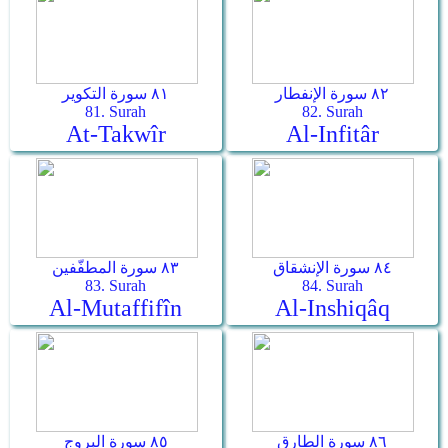
٨٢ سورة الإنفطار
٨١ سورة التكوير
81. Surah
82. Surah
At-Takwîr
Al-Infitâr
٨٤ سورة الإنشقاق
٨٣ سورة المطفّفين
83. Surah
84. Surah
Al-Mutaffifîn
Al-Inshiqâq
٨٦ سورة الطارق
٨٥ سورة البروج