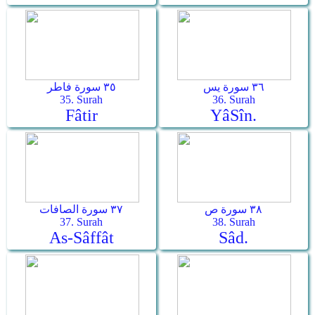
٣٦ سورة يس
٣٥ سورة فاطر
35. Surah
36. Surah
Fâtir
Yâ­Sîn.
٣٨ سورة ص
٣٧ سورة الصافات
37. Surah
38. Surah
As-Sâffât
Sâd.