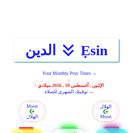
Ẹsin
الدين