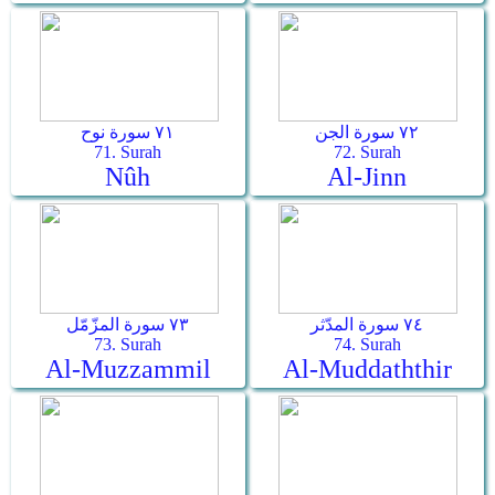
٧٢ سورة الجن
٧١ سورة نوح
71. Surah
72. Surah
Nûh
Al-Jinn
٧٤ سورة المدّثر
٧٣ سورة المزّمّل
73. Surah
74. Surah
Al-Muzzammil
Al-Muddaththir