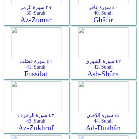
٤٠ سورة غافر
٣٩ سورة الزمر
39. Surah
40. Surah
Az-Zumar
Ghâfir
٤٢ سورة الشورى
٤١ سورة فصّلت
41. Surah
42. Surah
Fussilat
Ash-Shûra
٤٤ سورة الدّخان
٤٣ سورة الزخرف
43. Surah
44. Surah
Az-Zukhruf
Ad-Dukhân