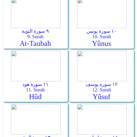
١٠ سورة يونس
٩ سورة التوبة
9. Surah
10. Surah
At-Taubah
Yûnus
١٢ سورة يوسف
١١ سورة هود
11. Surah
12. Surah
Hûd
Yûsuf