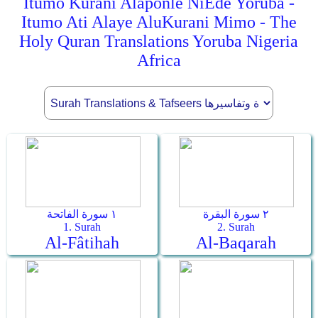
Itumo Kurani Alaponle NiEde Yoruba -
Itumo Ati Alaye AluKurani Mimo - The
Holy Quran Translations Yoruba Nigeria
Africa
٢ سورة البقرة
١ سورة الفاتحة
1. Surah
2. Surah
Al-Fâtihah
Al-Baqarah