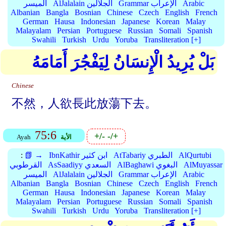
Arabic
Grammar الإعراب
AlJalalain الجلالين
الميسر
Albanian
Bangla
Bosnian
Chinese
Czech
English
French
German
Hausa
Indonesian
Japanese
Korean
Malay
Malayalam
Persian
Portuguese
Russian
Somali
Spanish
Swahili
Turkish
Urdu
Yoruba
Transliteration [+]
بَلْ يُرِيدُ الْإِنسَانُ لِيَفْجُرَ أَمَامَهُ
Chinese
不然，人欲長此放蕩下去。
75:6
+/-
-/+
الأية
Ayah
AlQurtubi
AtTabariy الطبري
IbnKathir ابن كثير
📗 →
:
AlMuyassar
AlBaghawi البغوي
AsSaadiyy السعدي
القرطوبي
Arabic
Grammar الإعراب
AlJalalain الجلالين
الميسر
Albanian
Bangla
Bosnian
Chinese
Czech
English
French
German
Hausa
Indonesian
Japanese
Korean
Malay
Malayalam
Persian
Portuguese
Russian
Somali
Spanish
Swahili
Turkish
Urdu
Yoruba
Transliteration [+]