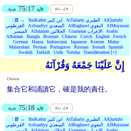
75:17
+/-
-/+
الأية
Ayah
AlQurtubi
AtTabariy الطبري
IbnKathir ابن كثير
📗 →
:
AlMuyassar
AlBaghawi البغوي
AsSaadiyy السعدي
القرطوبي
Arabic
Grammar الإعراب
AlJalalain الجلالين
الميسر
Albanian
Bangla
Bosnian
Chinese
Czech
English
French
German
Hausa
Indonesian
Japanese
Korean
Malay
Malayalam
Persian
Portuguese
Russian
Somali
Spanish
Swahili
Turkish
Urdu
Yoruba
Transliteration [+]
إِنَّ عَلَيْنَا جَمْعَهُ وَقُرْآنَهُ
Chinese
集合它和誦讀它，確是我的責任。
75:18
+/-
-/+
الأية
Ayah
AlQurtubi
AtTabariy الطبري
IbnKathir ابن كثير
📗 →
:
AlMuyassar
AlBaghawi البغوي
AsSaadiyy السعدي
القرطوبي
Arabic
Grammar الإعراب
AlJalalain الجلالين
الميسر