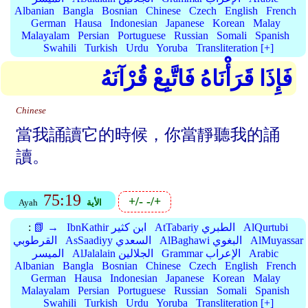
Albanian
Bangla
Bosnian
Chinese
Czech
English
French
German
Hausa
Indonesian
Japanese
Korean
Malay
Malayalam
Persian
Portuguese
Russian
Somali
Spanish
Swahili
Turkish
Urdu
Yoruba
Transliteration [+]
فَإِذَا قَرَأْنَاهُ فَاتَّبِعْ قُرْآنَهُ
Chinese
當我誦讀它的時候，你當靜聽我的誦
讀。
75:19
+/-
-/+
الأية
Ayah
AlQurtubi
AtTabariy الطبري
IbnKathir ابن كثير
📗 →
:
AlMuyassar
AlBaghawi البغوي
AsSaadiyy السعدي
القرطوبي
Arabic
Grammar الإعراب
AlJalalain الجلالين
الميسر
Albanian
Bangla
Bosnian
Chinese
Czech
English
French
German
Hausa
Indonesian
Japanese
Korean
Malay
Malayalam
Persian
Portuguese
Russian
Somali
Spanish
Swahili
Turkish
Urdu
Yoruba
Transliteration [+]