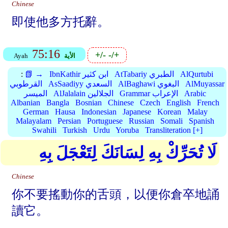
Chinese
即使他多方托辭。
75:16
+/-
-/+
الأية
Ayah
AlQurtubi
AtTabariy الطبري
IbnKathir ابن كثير
📗 →
:
AlMuyassar
AlBaghawi البغوي
AsSaadiyy السعدي
القرطوبي
Arabic
Grammar الإعراب
AlJalalain الجلالين
الميسر
Albanian
Bangla
Bosnian
Chinese
Czech
English
French
German
Hausa
Indonesian
Japanese
Korean
Malay
Malayalam
Persian
Portuguese
Russian
Somali
Spanish
Swahili
Turkish
Urdu
Yoruba
Transliteration [+]
لَا تُحَرِّكْ بِهِ لِسَانَكَ لِتَعْجَلَ بِهِ
Chinese
你不要搖動你的舌頭，以便你倉卒地誦
讀它。