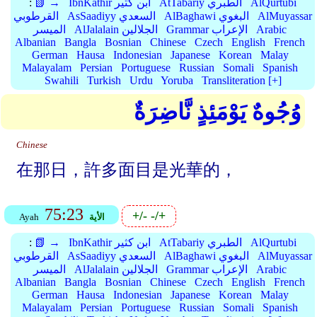
AlQurtubi
AtTabariy الطبري
IbnKathir ابن كثير
📗 →
:
AlMuyassar
AlBaghawi البغوي
AsSaadiyy السعدي
القرطوبي
Arabic
Grammar الإعراب
AlJalalain الجلالين
الميسر
Albanian
Bangla
Bosnian
Chinese
Czech
English
French
German
Hausa
Indonesian
Japanese
Korean
Malay
Malayalam
Persian
Portuguese
Russian
Somali
Spanish
Swahili
Turkish
Urdu
Yoruba
Transliteration [+]
وُجُوهٌ يَوْمَئِذٍ نَّاضِرَةٌ
Chinese
在那日，許多面目是光華的，
75:23
+/-
-/+
الأية
Ayah
AlQurtubi
AtTabariy الطبري
IbnKathir ابن كثير
📗 →
:
AlMuyassar
AlBaghawi البغوي
AsSaadiyy السعدي
القرطوبي
Arabic
Grammar الإعراب
AlJalalain الجلالين
الميسر
Albanian
Bangla
Bosnian
Chinese
Czech
English
French
German
Hausa
Indonesian
Japanese
Korean
Malay
Malayalam
Persian
Portuguese
Russian
Somali
Spanish