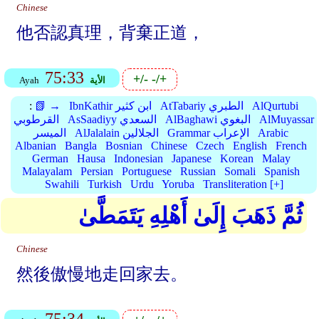
Chinese
他否認真理，背棄正道，
75:33
+/-
-/+
الأية
Ayah
AlQurtubi
AtTabariy الطبري
IbnKathir ابن كثير
📗 →
:
AlMuyassar
AlBaghawi البغوي
AsSaadiyy السعدي
القرطوبي
Arabic
Grammar الإعراب
AlJalalain الجلالين
الميسر
Albanian
Bangla
Bosnian
Chinese
Czech
English
French
German
Hausa
Indonesian
Japanese
Korean
Malay
Malayalam
Persian
Portuguese
Russian
Somali
Spanish
Swahili
Turkish
Urdu
Yoruba
Transliteration [+]
ثُمَّ ذَهَبَ إِلَىٰ أَهْلِهِ يَتَمَطَّىٰ
Chinese
然後傲慢地走回家去。