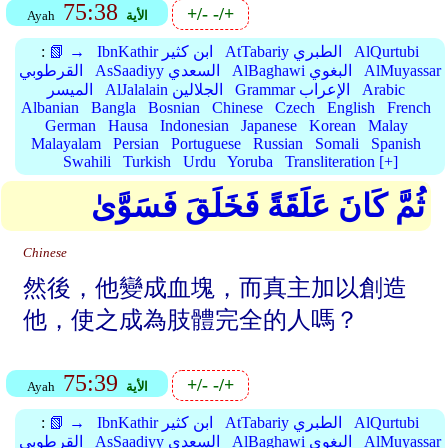
75:38
+/-
-/+
الأية
Ayah
AlQurtubi
AtTabariy الطبري
IbnKathir ابن كثير
📗 →
:
AlMuyassar
AlBaghawi البغوي
AsSaadiyy السعدي
القرطوبي
Arabic
Grammar الإعراب
AlJalalain الجلالين
الميسر
Albanian
Bangla
Bosnian
Chinese
Czech
English
French
German
Hausa
Indonesian
Japanese
Korean
Malay
Malayalam
Persian
Portuguese
Russian
Somali
Spanish
Swahili
Turkish
Urdu
Yoruba
Transliteration [+]
ثُمَّ كَانَ عَلَقَةً فَخَلَقَ فَسَوَّىٰ
Chinese
然後，他變成血塊，而真主加以創造
他，使之成為肢體完全的人嗎？
75:39
+/-
-/+
الأية
Ayah
AlQurtubi
AtTabariy الطبري
IbnKathir ابن كثير
📗 →
:
AlMuyassar
AlBaghawi البغوي
AsSaadiyy السعدي
القرطوبي