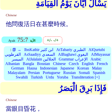
يَسْأَلُ أَيَّانَ يَوْمُ الْقِيَامَةِ
Chinese
他問復活日在甚麼時候。
75:7
+/-
-/+
الأية
Ayah
AlQurtubi
AtTabariy الطبري
IbnKathir ابن كثير
📗 →
:
AlMuyassar
AlBaghawi البغوي
AsSaadiyy السعدي
القرطوبي
Arabic
Grammar الإعراب
AlJalalain الجلالين
الميسر
Albanian
Bangla
Bosnian
Chinese
Czech
English
French
German
Hausa
Indonesian
Japanese
Korean
Malay
Malayalam
Persian
Portuguese
Russian
Somali
Spanish
Swahili
Turkish
Urdu
Yoruba
Transliteration [+]
فَإِذَا بَرِقَ الْبَصَرُ
Chinese
當眼目昏花，