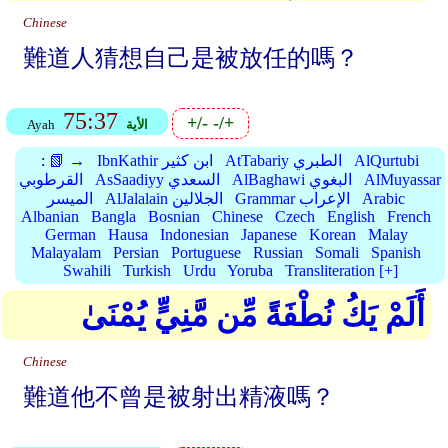
Chinese
難道人猜想自己是被放任的嗎？
75:37
+/-
-/+
الأية
Ayah
AlQurtubi
AtTabariy الطبري
IbnKathir ابن كثير
📗 →
:
AlMuyassar
AlBaghawi البغوي
AsSaadiyy السعدي
القرطوبي
Arabic
Grammar الإعراب
AlJalalain الجلالين
الميسر
Albanian
Bangla
Bosnian
Chinese
Czech
English
French
German
Hausa
Indonesian
Japanese
Korean
Malay
Malayalam
Persian
Portuguese
Russian
Somali
Spanish
Swahili
Turkish
Urdu
Yoruba
Transliteration [+]
أَلَمْ يَكُ نُطْفَةً مِّن مَّنِيٍّ يُمْنَىٰ
Chinese
難道他不曾是被射出精液嗎？