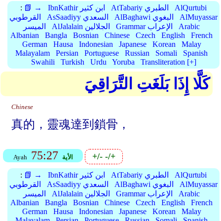
AlQurtubi
AtTabariy الطبري
IbnKathir ابن كثير
📗 →
:
AlMuyassar
AlBaghawi البغوي
AsSaadiyy السعدي
القرطوبي
Arabic
Grammar الإعراب
AlJalalain الجلالين
الميسر
Albanian
Bangla
Bosnian
Chinese
Czech
English
French
German
Hausa
Indonesian
Japanese
Korean
Malay
Malayalam
Persian
Portuguese
Russian
Somali
Spanish
Swahili
Turkish
Urdu
Yoruba
Transliteration [+]
كَلَّا إِذَا بَلَغَتِ التَّرَاقِيَ
Chinese
真的，靈魂達到鎖骨，
75:27
+/-
-/+
الأية
Ayah
AlQurtubi
AtTabariy الطبري
IbnKathir ابن كثير
📗 →
:
AlMuyassar
AlBaghawi البغوي
AsSaadiyy السعدي
القرطوبي
Arabic
Grammar الإعراب
AlJalalain الجلالين
الميسر
Albanian
Bangla
Bosnian
Chinese
Czech
English
French
German
Hausa
Indonesian
Japanese
Korean
Malay
Malayalam
Persian
Portuguese
Russian
Somali
Spanish