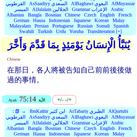
AlMuyassar
AlBaghawi البغوي
AsSaadiyy السعدي
القرطوبي
Arabic
Grammar الإعراب
AlJalalain الجلالين
الميسر
Albanian
Bangla
Bosnian
Chinese
Czech
English
French
German
Hausa
Indonesian
Japanese
Korean
Malay
Malayalam
Persian
Portuguese
Russian
Somali
Spanish
Swahili
Turkish
Urdu
Yoruba
Transliteration [+]
يُنَبَّأُ الْإِنسَانُ يَوْمَئِذٍ بِمَا قَدَّمَ وَأَخَّرَ
Chinese
在那日，各人將被告知自己前前後後做
過的事情。
75:14
+/-
-/+
الأية
Ayah
AlQurtubi
AtTabariy الطبري
IbnKathir ابن كثير
📗 →
:
AlMuyassar
AlBaghawi البغوي
AsSaadiyy السعدي
القرطوبي
Arabic
Grammar الإعراب
AlJalalain الجلالين
الميسر
Albanian
Bangla
Bosnian
Chinese
Czech
English
French
German
Hausa
Indonesian
Japanese
Korean
Malay