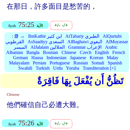
在那日，許多面目是愁苦的，
75:25
+/-
-/+
الأية
Ayah
AlQurtubi
AtTabariy الطبري
IbnKathir ابن كثير
📗 →
:
AlMuyassar
AlBaghawi البغوي
AsSaadiyy السعدي
القرطوبي
Arabic
Grammar الإعراب
AlJalalain الجلالين
الميسر
Albanian
Bangla
Bosnian
Chinese
Czech
English
French
German
Hausa
Indonesian
Japanese
Korean
Malay
Malayalam
Persian
Portuguese
Russian
Somali
Spanish
Swahili
Turkish
Urdu
Yoruba
Transliteration [+]
تَظُنُّ أَن يُفْعَلَ بِهَا فَاقِرَةٌ
Chinese
他們確信自己必遭大難。
75:26
+/-
-/+
الأية
Ayah