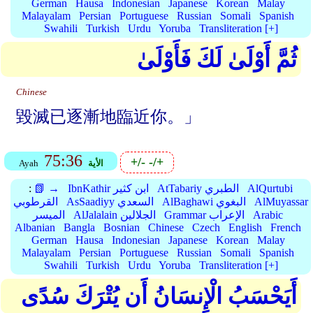
German
Hausa
Indonesian
Japanese
Korean
Malay
Malayalam
Persian
Portuguese
Russian
Somali
Spanish
Swahili
Turkish
Urdu
Yoruba
Transliteration [+]
ثُمَّ أَوْلَىٰ لَكَ فَأَوْلَىٰ
Chinese
毀滅已逐漸地臨近你。」
75:36
+/-
-/+
الأية
Ayah
AlQurtubi
AtTabariy الطبري
IbnKathir ابن كثير
📗 →
:
AlMuyassar
AlBaghawi البغوي
AsSaadiyy السعدي
القرطوبي
Arabic
Grammar الإعراب
AlJalalain الجلالين
الميسر
Albanian
Bangla
Bosnian
Chinese
Czech
English
French
German
Hausa
Indonesian
Japanese
Korean
Malay
Malayalam
Persian
Portuguese
Russian
Somali
Spanish
Swahili
Turkish
Urdu
Yoruba
Transliteration [+]
أَيَحْسَبُ الْإِنسَانُ أَن يُتْرَكَ سُدًى