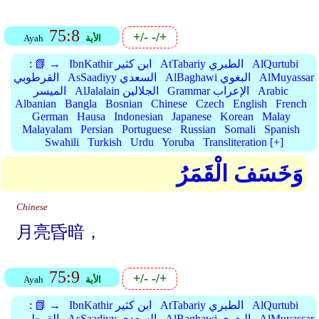
75:8
+/-
-/+
الأية
Ayah
AlQurtubi
AtTabariy الطبري
IbnKathir ابن كثير
📗 →
:
AlMuyassar
AlBaghawi البغوي
AsSaadiyy السعدي
القرطوبي
Arabic
Grammar الإعراب
AlJalalain الجلالين
الميسر
Albanian
Bangla
Bosnian
Chinese
Czech
English
French
German
Hausa
Indonesian
Japanese
Korean
Malay
Malayalam
Persian
Portuguese
Russian
Somali
Spanish
Swahili
Turkish
Urdu
Yoruba
Transliteration [+]
وَخَسَفَ الْقَمَرُ
Chinese
月亮昏暗，
75:9
+/-
-/+
الأية
Ayah
AlQurtubi
AtTabariy الطبري
IbnKathir ابن كثير
📗 →
:
AlMuyassar
AlBaghawi البغوي
AsSaadiyy السعدي
القرطوبي