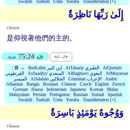
Swahili
Turkish
Urdu
Yoruba
Transliteration [+]
إِلَىٰ رَبِّهَا نَاظِرَةٌ
Chinese
是仰視著他們的主的。
75:24
+/-
-/+
الأية
Ayah
AlQurtubi
AtTabariy الطبري
IbnKathir ابن كثير
📗 →
:
AlMuyassar
AlBaghawi البغوي
AsSaadiyy السعدي
القرطوبي
Arabic
Grammar الإعراب
AlJalalain الجلالين
الميسر
Albanian
Bangla
Bosnian
Chinese
Czech
English
French
German
Hausa
Indonesian
Japanese
Korean
Malay
Malayalam
Persian
Portuguese
Russian
Somali
Spanish
Swahili
Turkish
Urdu
Yoruba
Transliteration [+]
وَوُجُوهٌ يَوْمَئِذٍ بَاسِرَةٌ
Chinese