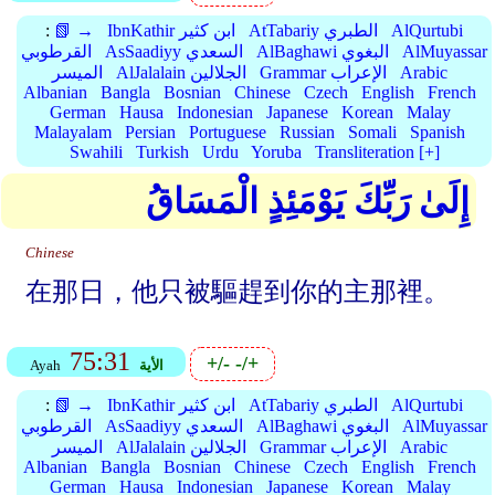
AlQurtubi
AtTabariy الطبري
IbnKathir ابن كثير
📗 →
:
AlMuyassar
AlBaghawi البغوي
AsSaadiyy السعدي
القرطوبي
Arabic
Grammar الإعراب
AlJalalain الجلالين
الميسر
Albanian
Bangla
Bosnian
Chinese
Czech
English
French
German
Hausa
Indonesian
Japanese
Korean
Malay
Malayalam
Persian
Portuguese
Russian
Somali
Spanish
Swahili
Turkish
Urdu
Yoruba
Transliteration [+]
إِلَىٰ رَبِّكَ يَوْمَئِذٍ الْمَسَاقُ
Chinese
在那日，他只被驅趕到你的主那裡。
75:31
+/-
-/+
الأية
Ayah
AlQurtubi
AtTabariy الطبري
IbnKathir ابن كثير
📗 →
:
AlMuyassar
AlBaghawi البغوي
AsSaadiyy السعدي
القرطوبي
Arabic
Grammar الإعراب
AlJalalain الجلالين
الميسر
Albanian
Bangla
Bosnian
Chinese
Czech
English
French
German
Hausa
Indonesian
Japanese
Korean
Malay