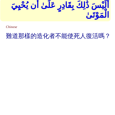
أَلَيْسَ ذَٰلِكَ بِقَادِرٍ عَلَىٰ أَن يُحْيِيَ
الْمَوْتَىٰ
Chinese
難道那樣的造化者不能使死人復活嗎？