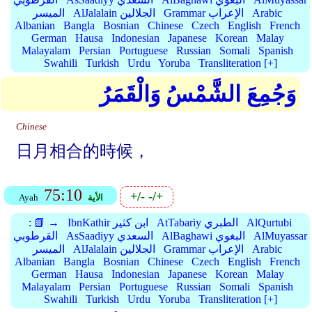
Arabic
Grammar الإعراب
AlJalalain الجلالين
الميسر
Albanian
Bangla
Bosnian
Chinese
Czech
English
French
German
Hausa
Indonesian
Japanese
Korean
Malay
Malayalam
Persian
Portuguese
Russian
Somali
Spanish
Swahili
Turkish
Urdu
Yoruba
Transliteration [+]
وَجُمِعَ الشَّمْسُ وَالْقَمَرُ
Chinese
日月相合的時候，
75:10
+/-
-/+
الأية
Ayah
AlQurtubi
AtTabariy الطبري
IbnKathir ابن كثير
📗 →
:
AlMuyassar
AlBaghawi البغوي
AsSaadiyy السعدي
القرطوبي
Arabic
Grammar الإعراب
AlJalalain الجلالين
الميسر
Albanian
Bangla
Bosnian
Chinese
Czech
English
French
German
Hausa
Indonesian
Japanese
Korean
Malay
Malayalam
Persian
Portuguese
Russian
Somali
Spanish
Swahili
Turkish
Urdu
Yoruba
Transliteration [+]