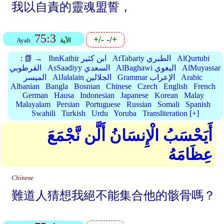
我以自責的靈魂盟誓，
75:3
+/-
-/+
الأية
Ayah
AlQurtubi
AtTabariy الطبري
IbnKathir ابن كثير
📗 →
:
AlMuyassar
AlBaghawi البغوي
AsSaadiyy السعدي
القرطوبي
Arabic
Grammar الإعراب
AlJalalain الجلالين
الميسر
Albanian
Bangla
Bosnian
Chinese
Czech
English
French
German
Hausa
Indonesian
Japanese
Korean
Malay
Malayalam
Persian
Portuguese
Russian
Somali
Spanish
Swahili
Turkish
Urdu
Yoruba
Transliteration [+]
أَيَحْسَبُ الْإِنسَانُ أَلَّن نَّجْمَعَ
عِظَامَهُ
Chinese
難道人猜想我絕不能集合他的骸骨嗎？