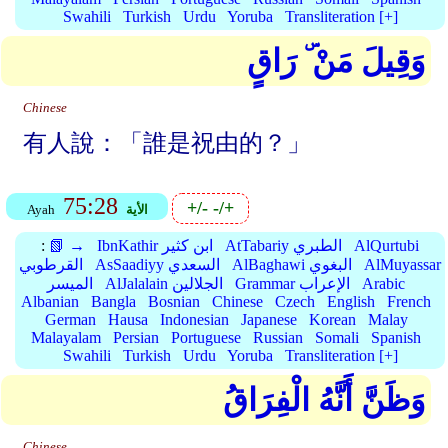
Swahili
Turkish
Urdu
Yoruba
Transliteration [+]
وَقِيلَ مَنْ ۜ رَاقٍ
Chinese
有人說：「誰是祝由的？」
75:28
+/-
-/+
الأية
Ayah
AlQurtubi
AtTabariy الطبري
IbnKathir ابن كثير
📗 →
:
AlMuyassar
AlBaghawi البغوي
AsSaadiyy السعدي
القرطوبي
Arabic
Grammar الإعراب
AlJalalain الجلالين
الميسر
Albanian
Bangla
Bosnian
Chinese
Czech
English
French
German
Hausa
Indonesian
Japanese
Korean
Malay
Malayalam
Persian
Portuguese
Russian
Somali
Spanish
Swahili
Turkish
Urdu
Yoruba
Transliteration [+]
وَظَنَّ أَنَّهُ الْفِرَاقُ
Chinese