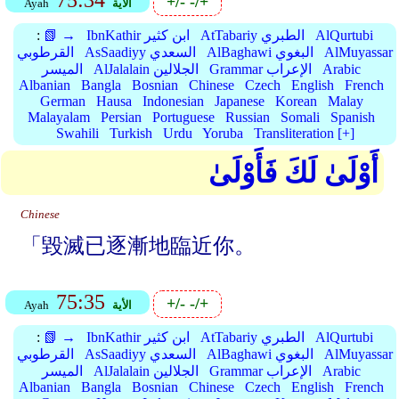
75:34
+/-
-/+
الأية
Ayah
AlQurtubi
AtTabariy الطبري
IbnKathir ابن كثير
📗 →
:
AlMuyassar
AlBaghawi البغوي
AsSaadiyy السعدي
القرطوبي
Arabic
Grammar الإعراب
AlJalalain الجلالين
الميسر
Albanian
Bangla
Bosnian
Chinese
Czech
English
French
German
Hausa
Indonesian
Japanese
Korean
Malay
Malayalam
Persian
Portuguese
Russian
Somali
Spanish
Swahili
Turkish
Urdu
Yoruba
Transliteration [+]
أَوْلَىٰ لَكَ فَأَوْلَىٰ
Chinese
「毀滅已逐漸地臨近你。
75:35
+/-
-/+
الأية
Ayah
AlQurtubi
AtTabariy الطبري
IbnKathir ابن كثير
📗 →
:
AlMuyassar
AlBaghawi البغوي
AsSaadiyy السعدي
القرطوبي
Arabic
Grammar الإعراب
AlJalalain الجلالين
الميسر
Albanian
Bangla
Bosnian
Chinese
Czech
English
French