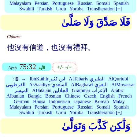
Malayalam
Persian
Portuguese
Russian
Somali
Spanish
Swahili
Turkish
Urdu
Yoruba
Transliteration [+]
فَلَا صَدَّقَ وَلَا صَلَّىٰ
Chinese
他沒有信道，也沒有禮拜。
75:32
+/-
-/+
الأية
Ayah
AlQurtubi
AtTabariy الطبري
IbnKathir ابن كثير
📗 →
:
AlMuyassar
AlBaghawi البغوي
AsSaadiyy السعدي
القرطوبي
Arabic
Grammar الإعراب
AlJalalain الجلالين
الميسر
Albanian
Bangla
Bosnian
Chinese
Czech
English
French
German
Hausa
Indonesian
Japanese
Korean
Malay
Malayalam
Persian
Portuguese
Russian
Somali
Spanish
Swahili
Turkish
Urdu
Yoruba
Transliteration [+]
وَلَٰكِن كَذَّبَ وَتَوَلَّىٰ