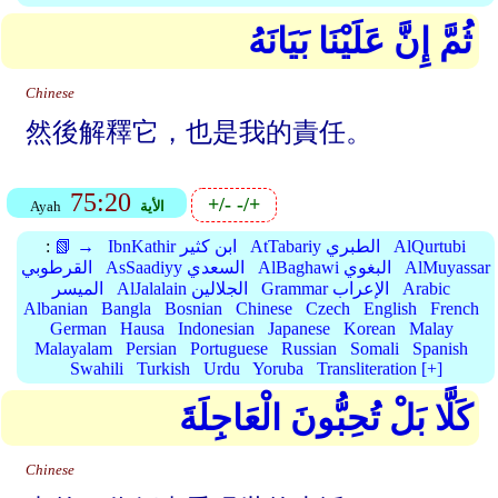
ثُمَّ إِنَّ عَلَيْنَا بَيَانَهُ
Chinese
然後解釋它，也是我的責任。
75:20
+/-
-/+
الأية
Ayah
AlQurtubi
AtTabariy الطبري
IbnKathir ابن كثير
📗 →
:
AlMuyassar
AlBaghawi البغوي
AsSaadiyy السعدي
القرطوبي
Arabic
Grammar الإعراب
AlJalalain الجلالين
الميسر
Albanian
Bangla
Bosnian
Chinese
Czech
English
French
German
Hausa
Indonesian
Japanese
Korean
Malay
Malayalam
Persian
Portuguese
Russian
Somali
Spanish
Swahili
Turkish
Urdu
Yoruba
Transliteration [+]
كَلَّا بَلْ تُحِبُّونَ الْعَاجِلَةَ
Chinese