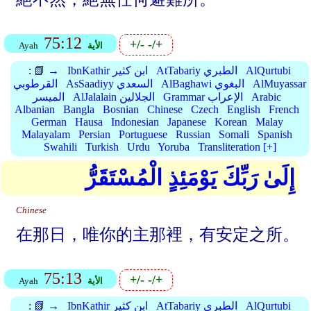
75:12
+/-
-/+
الأية
Ayah
AlQurtubi
AtTabariy الطبري
IbnKathir ابن كثير
📗 →
:
AlMuyassar
AlBaghawi البغوي
AsSaadiyy السعدي
القرطوبي
Arabic
Grammar الإعراب
AlJalalain الجلالين
الميسر
Albanian
Bangla
Bosnian
Chinese
Czech
English
French
German
Hausa
Indonesian
Japanese
Korean
Malay
Malayalam
Persian
Portuguese
Russian
Somali
Spanish
Swahili
Turkish
Urdu
Yoruba
Transliteration [+]
إِلَىٰ رَبِّكَ يَوْمَئِذٍ الْمُسْتَقَرُّ
Chinese
在那日，唯你的主那裡，有安定之所。
75:13
+/-
-/+
الأية
Ayah
AlQurtubi
AtTabariy الطبري
IbnKathir ابن كثير
📗 →
: