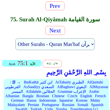
Prev
75. Surah Al-Qiyâmah سورة القيامة
Next
75:1
+/-
-/+
الأية
Ayah
بِسْم ِ اللهِ الرَّحْمَٰنِ الرَّحِيمِ
AlQurtubi
AtTabariy الطبري
IbnKathir ابن كثير
📗 →
:
AlMuyassar
AlBaghawi البغوي
AsSaadiyy السعدي
القرطوبي
Arabic
Grammar الإعراب
AlJalalain الجلالين
الميسر
Albanian
Bangla
Bosnian
Chinese
Czech
English
French
German
Hausa
Indonesian
Japanese
Korean
Malay
Malayalam
Persian
Portuguese
Russian
Somali
Spanish
Swahili
Turkish
Urdu
Yoruba
Transliteration [+]