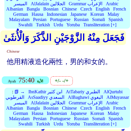
Arabic
Grammar الإعراب
AlJalalain الجلالين
الميسر
Albanian
Bangla
Bosnian
Chinese
Czech
English
French
German
Hausa
Indonesian
Japanese
Korean
Malay
Malayalam
Persian
Portuguese
Russian
Somali
Spanish
Swahili
Turkish
Urdu
Yoruba
Transliteration [+]
فَجَعَلَ مِنْهُ الزَّوْجَيْنِ الذَّكَرَ وَالْأُنثَىٰ
Chinese
他用精液造化兩性，男的和女的。
75:40
+/-
-/+
الأية
Ayah
AlQurtubi
AtTabariy الطبري
IbnKathir ابن كثير
📗 →
:
AlMuyassar
AlBaghawi البغوي
AsSaadiyy السعدي
القرطوبي
Arabic
Grammar الإعراب
AlJalalain الجلالين
الميسر
Albanian
Bangla
Bosnian
Chinese
Czech
English
French
German
Hausa
Indonesian
Japanese
Korean
Malay
Malayalam
Persian
Portuguese
Russian
Somali
Spanish
Swahili
Turkish
Urdu
Yoruba
Transliteration [+]