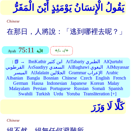
يَقُولُ الْإِنسَانُ يَوْمَئِذٍ أَيْنَ الْمَفَرُّ
Chinese
在那日，人將說：「逃到哪裡去呢？」
75:11
+/-
-/+
الأية
Ayah
AlQurtubi
AtTabariy الطبري
IbnKathir ابن كثير
📗 →
:
AlMuyassar
AlBaghawi البغوي
AsSaadiyy السعدي
القرطوبي
Arabic
Grammar الإعراب
AlJalalain الجلالين
الميسر
Albanian
Bangla
Bosnian
Chinese
Czech
English
French
German
Hausa
Indonesian
Japanese
Korean
Malay
Malayalam
Persian
Portuguese
Russian
Somali
Spanish
Swahili
Turkish
Urdu
Yoruba
Transliteration [+]
كَلَّا لَا وَزَرَ
Chinese
絕不然，絕無任何避難所。