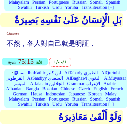
Malayalam
Persian
Portuguese
Russian
Somali
Spanish
Swahili
Turkish
Urdu
Yoruba
Transliteration [+]
بَلِ الْإِنسَانُ عَلَىٰ نَفْسِهِ بَصِيرَةٌ
Chinese
不然，各人對自己就是明証，
75:15
+/-
-/+
الأية
Ayah
AlQurtubi
AtTabariy الطبري
IbnKathir ابن كثير
📗 →
:
AlMuyassar
AlBaghawi البغوي
AsSaadiyy السعدي
القرطوبي
Arabic
Grammar الإعراب
AlJalalain الجلالين
الميسر
Albanian
Bangla
Bosnian
Chinese
Czech
English
French
German
Hausa
Indonesian
Japanese
Korean
Malay
Malayalam
Persian
Portuguese
Russian
Somali
Spanish
Swahili
Turkish
Urdu
Yoruba
Transliteration [+]
وَلَوْ أَلْقَىٰ مَعَاذِيرَهُ