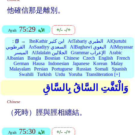
他確信那是離別。
75:29
+/-
-/+
الأية
Ayah
AlQurtubi
AtTabariy الطبري
IbnKathir ابن كثير
📗 →
:
AlMuyassar
AlBaghawi البغوي
AsSaadiyy السعدي
القرطوبي
Arabic
Grammar الإعراب
AlJalalain الجلالين
الميسر
Albanian
Bangla
Bosnian
Chinese
Czech
English
French
German
Hausa
Indonesian
Japanese
Korean
Malay
Malayalam
Persian
Portuguese
Russian
Somali
Spanish
Swahili
Turkish
Urdu
Yoruba
Transliteration [+]
وَالْتَفَّتِ السَّاقُ بِالسَّاقِ
Chinese
（死時）脛與脛相纏結。
75:30
+/-
-/+
الأية
Ayah