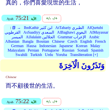
真的，你們喜愛現世的生活，
75:21
+/-
-/+
الأية
Ayah
AlQurtubi
AtTabariy الطبري
IbnKathir ابن كثير
📗 →
:
AlMuyassar
AlBaghawi البغوي
AsSaadiyy السعدي
القرطوبي
Arabic
Grammar الإعراب
AlJalalain الجلالين
الميسر
Albanian
Bangla
Bosnian
Chinese
Czech
English
French
German
Hausa
Indonesian
Japanese
Korean
Malay
Malayalam
Persian
Portuguese
Russian
Somali
Spanish
Swahili
Turkish
Urdu
Yoruba
Transliteration [+]
وَتَذَرُونَ الْآخِرَةَ
Chinese
而不顧後世的生活。
75:22
+/-
-/+
الأية
Ayah