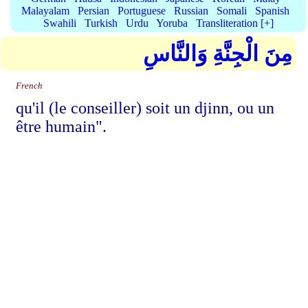
Malayalam
Persian
Portuguese
Russian
Somali
Spanish
Swahili
Turkish
Urdu
Yoruba
Transliteration [+]
مِنَ الْجِنَّةِ وَالنَّاسِ
French
qu'il (le conseiller) soit un djinn, ou un
être humain".