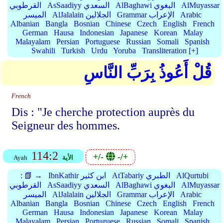
AlMuyassar
AlBaghawi البغوي
AsSaadiyy السعدي
القرطوبي
Arabic
Grammar الإعراب
AlJalalain الجلالين
الميسر
Albanian
Bangla
Bosnian
Chinese
Czech
English
French
German
Hausa
Indonesian
Japanese
Korean
Malay
Malayalam
Persian
Portuguese
Russian
Somali
Spanish
Swahili
Turkish
Urdu
Yoruba
Transliteration [+]
قُلْ أَعُوذُ بِرَبِّ النَّاسِ
French
Dis : "Je cherche protection auprès du
Seigneur des hommes.
114:2
+/-
-/+
الأية
Ayah
AlQurtubi
AtTabariy الطبري
IbnKathir ابن كثير
📗 →
:
AlMuyassar
AlBaghawi البغوي
AsSaadiyy السعدي
القرطوبي
Arabic
Grammar الإعراب
AlJalalain الجلالين
الميسر
Albanian
Bangla
Bosnian
Chinese
Czech
English
French
German
Hausa
Indonesian
Japanese
Korean
Malay
Malayalam
Persian
Portuguese
Russian
Somali
Spanish