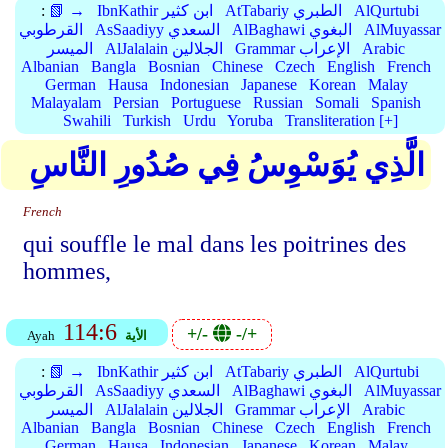
AlQurtubi
AtTabariy الطبري
IbnKathir ابن كثير
📗 →
:
AlMuyassar
AlBaghawi البغوي
AsSaadiyy السعدي
القرطوبي
Arabic
Grammar الإعراب
AlJalalain الجلالين
الميسر
Albanian
Bangla
Bosnian
Chinese
Czech
English
French
German
Hausa
Indonesian
Japanese
Korean
Malay
Malayalam
Persian
Portuguese
Russian
Somali
Spanish
Swahili
Turkish
Urdu
Yoruba
Transliteration [+]
الَّذِي يُوَسْوِسُ فِي صُدُورِ النَّاسِ
French
qui souffle le mal dans les poitrines des
hommes,
114:6
+/-
-/+
الأية
Ayah
AlQurtubi
AtTabariy الطبري
IbnKathir ابن كثير
📗 →
:
AlMuyassar
AlBaghawi البغوي
AsSaadiyy السعدي
القرطوبي
Arabic
Grammar الإعراب
AlJalalain الجلالين
الميسر
Albanian
Bangla
Bosnian
Chinese
Czech
English
French
German
Hausa
Indonesian
Japanese
Korean
Malay