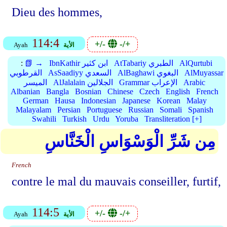
Dieu des hommes,
114:4
+/-
-/+
الأية
Ayah
AlQurtubi
AtTabariy الطبري
IbnKathir ابن كثير
📗 →
:
AlMuyassar
AlBaghawi البغوي
AsSaadiyy السعدي
القرطوبي
Arabic
Grammar الإعراب
AlJalalain الجلالين
الميسر
Albanian
Bangla
Bosnian
Chinese
Czech
English
French
German
Hausa
Indonesian
Japanese
Korean
Malay
Malayalam
Persian
Portuguese
Russian
Somali
Spanish
Swahili
Turkish
Urdu
Yoruba
Transliteration [+]
مِن شَرِّ الْوَسْوَاسِ الْخَنَّاسِ
French
contre le mal du mauvais conseiller, furtif,
114:5
+/-
-/+
الأية
Ayah