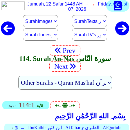
Jumuah, 22 Safar 1448 AH
→ ←
Friday, August
07, 2026
Prev
114. Surah An-Nâs سورة النّاس
Next
114:1
+/-
-/+
الأية
Ayah
بِسْم ِ اللهِ الرَّحْمَٰنِ الرَّحِيمِ
AlQurtubi
AtTabariy الطبري
IbnKathir ابن كثير
📗 →
: