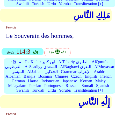
Swahili
Turkish
Urdu
Yoruba
Transliteration [+]
مَلِكِ النَّاسِ
French
Le Souverain des hommes,
114:3
+/-
-/+
الأية
Ayah
AlQurtubi
AtTabariy الطبري
IbnKathir ابن كثير
📗 →
:
AlMuyassar
AlBaghawi البغوي
AsSaadiyy السعدي
القرطوبي
Arabic
Grammar الإعراب
AlJalalain الجلالين
الميسر
Albanian
Bangla
Bosnian
Chinese
Czech
English
French
German
Hausa
Indonesian
Japanese
Korean
Malay
Malayalam
Persian
Portuguese
Russian
Somali
Spanish
Swahili
Turkish
Urdu
Yoruba
Transliteration [+]
إِلَٰهِ النَّاسِ
French