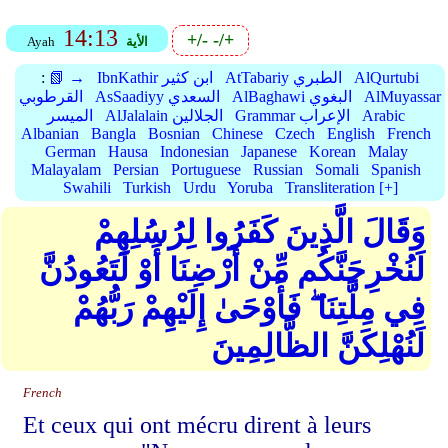
14:13
+/-
-/+
الأية
Ayah
AlQurtubi
AtTabariy الطبري
IbnKathir ابن كثير
📗 →
:
AlMuyassar
AlBaghawi البغوي
AsSaadiyy السعدي
القرطوبي
Arabic
Grammar الإعراب
AlJalalain الجلالين
الميسر
Albanian
Bangla
Bosnian
Chinese
Czech
English
French
German
Hausa
Indonesian
Japanese
Korean
Malay
Malayalam
Persian
Portuguese
Russian
Somali
Spanish
Swahili
Turkish
Urdu
Yoruba
Transliteration [+]
وَقَالَ الَّذِينَ كَفَرُوا لِرُسُلِهِمْ
لَنُخْرِجَنَّكُم مِّنْ أَرْضِنَا أَوْ لَتَعُودُنَّ
فِي مِلَّتِنَا ۖ فَأَوْحَىٰ إِلَيْهِمْ رَبُّهُمْ
لَنُهْلِكَنَّ الظَّالِمِينَ
French
Et ceux qui ont mécru dirent à leurs