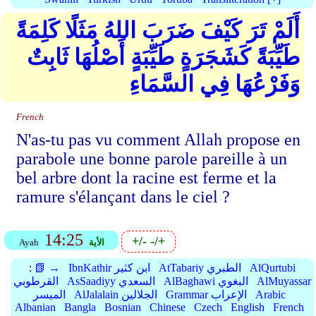
أَلَمْ تَرَ كَيْفَ ضَرَبَ اللهُ مَثَلًا كَلِمَةً
طَيِّبَةً كَشَجَرَةٍ طَيِّبَةٍ أَصْلُهَا ثَابِتٌ
وَفَرْعُهَا فِي السَّمَاءِ
French
N'as-tu pas vu comment Allah propose en
parabole une bonne parole pareille à un
bel arbre dont la racine est ferme et la
ramure s'élançant dans le ciel ?
14:25
+/-
-/+
الأية
Ayah
AlQurtubi
AtTabariy الطبري
IbnKathir ابن كثير
📗 →
:
AlMuyassar
AlBaghawi البغوي
AsSaadiyy السعدي
القرطوبي
Arabic
Grammar الإعراب
AlJalalain الجلالين
الميسر
Albanian
Bangla
Bosnian
Chinese
Czech
English
French