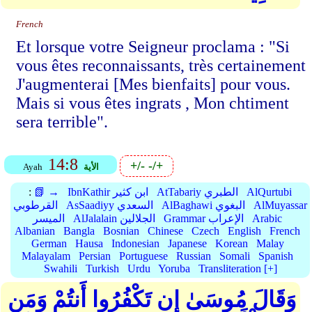
French
Et lorsque votre Seigneur proclama : "Si
vous êtes reconnaissants, très certainement
J'augmenterai [Mes bienfaits] pour vous.
Mais si vous êtes ingrats , Mon chtiment
sera terrible".
14:8
+/-
-/+
الأية
Ayah
AlQurtubi
AtTabariy الطبري
IbnKathir ابن كثير
📗 →
:
AlMuyassar
AlBaghawi البغوي
AsSaadiyy السعدي
القرطوبي
Arabic
Grammar الإعراب
AlJalalain الجلالين
الميسر
Albanian
Bangla
Bosnian
Chinese
Czech
English
French
German
Hausa
Indonesian
Japanese
Korean
Malay
Malayalam
Persian
Portuguese
Russian
Somali
Spanish
Swahili
Turkish
Urdu
Yoruba
Transliteration [+]
وَقَالَ مُوسَىٰ إِن تَكْفُرُوا أَنتُمْ وَمَن