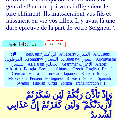
gens de Pharaon qui vous infligeaient le
pire chtiment. Ils massacraient vos fils et
laissaient en vie vos filles. Il y avait là une
dure épreuve de la part de votre Seigneur",
14:7
+/-
-/+
الأية
Ayah
AlQurtubi
AtTabariy الطبري
IbnKathir ابن كثير
📗 →
:
AlMuyassar
AlBaghawi البغوي
AsSaadiyy السعدي
القرطوبي
Arabic
Grammar الإعراب
AlJalalain الجلالين
الميسر
Albanian
Bangla
Bosnian
Chinese
Czech
English
French
German
Hausa
Indonesian
Japanese
Korean
Malay
Malayalam
Persian
Portuguese
Russian
Somali
Spanish
Swahili
Turkish
Urdu
Yoruba
Transliteration [+]
وَإِذْ تَأَذَّنَ رَبُّكُمْ لَئِن شَكَرْتُمْ
لَأَزِيدَنَّكُمْ ۖ وَلَئِن كَفَرْتُمْ إِنَّ عَذَابِي
لَشَدِيدٌ