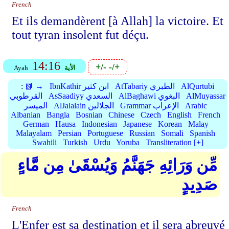
French
Et ils demandèrent [à Allah] la victoire. Et
tout tyran insolent fut déçu.
14:16
+/-
-/+
الأية
Ayah
AlQurtubi
AtTabariy الطبري
IbnKathir ابن كثير
📗 →
:
AlMuyassar
AlBaghawi البغوي
AsSaadiyy السعدي
القرطوبي
Arabic
Grammar الإعراب
AlJalalain الجلالين
الميسر
Albanian
Bangla
Bosnian
Chinese
Czech
English
French
German
Hausa
Indonesian
Japanese
Korean
Malay
Malayalam
Persian
Portuguese
Russian
Somali
Spanish
Swahili
Turkish
Urdu
Yoruba
Transliteration [+]
مِّن وَرَائِهِ جَهَنَّمُ وَيُسْقَىٰ مِن مَّاءٍ
صَدِيدٍ
French
L'Enfer est sa destination et il sera abreuvé