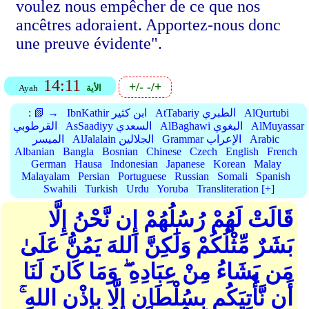
voulez nous empêcher de ce que nos
ancêtres adoraient. Apportez-nous donc
une preuve évidente".
14:11
+/-
-/+
الأية
Ayah
AlQurtubi
AtTabariy الطبري
IbnKathir ابن كثير
📗 →
:
AlMuyassar
AlBaghawi البغوي
AsSaadiyy السعدي
القرطوبي
Arabic
Grammar الإعراب
AlJalalain الجلالين
الميسر
Albanian
Bangla
Bosnian
Chinese
Czech
English
French
German
Hausa
Indonesian
Japanese
Korean
Malay
Malayalam
Persian
Portuguese
Russian
Somali
Spanish
Swahili
Turkish
Urdu
Yoruba
Transliteration [+]
قَالَتْ لَهُمْ رُسُلُهُمْ إِن نَّحْنُ إِلَّا
بَشَرٌ مِّثْلُكُمْ وَلَٰكِنَّ اللهَ يَمُنُّ عَلَىٰ
مَن يَشَاءُ مِنْ عِبَادِهِ ۖ وَمَا كَانَ لَنَا
أَن نَّأْتِيَكُم بِسُلْطَانٍ إِلَّا بِإِذْنِ اللهِ ۚ