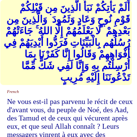
أَلَمْ يَأْتِكُمْ نَبَأُ الَّذِينَ مِن قَبْلِكُمْ
قَوْمِ نُوحٍ وَعَادٍ وَثَمُودَ ۛ وَالَّذِينَ مِن
بَعْدِهِمْ ۛ لَا يَعْلَمُهُمْ إِلَّا اللهُ ۚ جَاءَتْهُمْ
رُسُلُهُم بِالْبَيِّنَاتِ فَرَدُّوا أَيْدِيَهُمْ فِي
أَفْوَاهِهِمْ وَقَالُوا إِنَّا كَفَرْنَا بِمَا
أُرْسِلْتُم بِهِ وَإِنَّا لَفِي شَكٍّ مِّمَّا
تَدْعُونَنَا إِلَيْهِ مُرِيبٍ
French
Ne vous est-il pas parvenu le récit de ceux
d'avant vous, du peuple de Noé, des Aad,
des Tamud et de ceux qui vécurent après
eux, et que seul Allah connaît ? Leurs
messagers vinrent à eux avec des