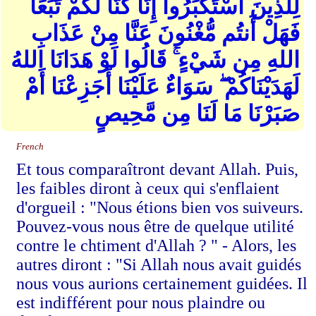
لِلَّذِينَ اسْتَكْبَرُوا إِنَّا كُنَّا لَكُمْ تَبَعًا
فَهَلْ أَنتُم مُّغْنُونَ عَنَّا مِنْ عَذَابِ
اللهِ مِن شَيْءٍ ۚ قَالُوا لَوْ هَدَانَا اللهُ
لَهَدَيْنَاكُمْ ۖ سَوَاءٌ عَلَيْنَا أَجَزِعْنَا أَمْ
صَبَرْنَا مَا لَنَا مِن مَّحِيصٍ
French
Et tous comparaîtront devant Allah. Puis,
les faibles diront à ceux qui s'enflaient
d'orgueil : "Nous étions bien vos suiveurs.
Pouvez-vous nous être de quelque utilité
contre le chtiment d'Allah ? " - Alors, les
autres diront : "Si Allah nous avait guidés
nous vous aurions certainement guidées. Il
est indifférent pour nous plaindre ou