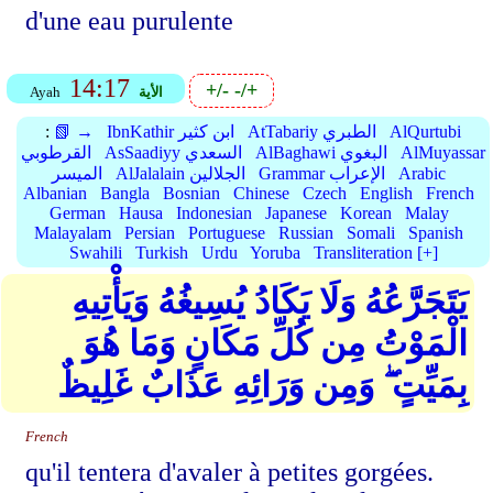
d'une eau purulente
14:17
+/-
-/+
الأية
Ayah
AlQurtubi
AtTabariy الطبري
IbnKathir ابن كثير
📗 →
:
AlMuyassar
AlBaghawi البغوي
AsSaadiyy السعدي
القرطوبي
Arabic
Grammar الإعراب
AlJalalain الجلالين
الميسر
Albanian
Bangla
Bosnian
Chinese
Czech
English
French
German
Hausa
Indonesian
Japanese
Korean
Malay
Malayalam
Persian
Portuguese
Russian
Somali
Spanish
Swahili
Turkish
Urdu
Yoruba
Transliteration [+]
يَتَجَرَّعُهُ وَلَا يَكَادُ يُسِيغُهُ وَيَأْتِيهِ
الْمَوْتُ مِن كُلِّ مَكَانٍ وَمَا هُوَ
بِمَيِّتٍ ۖ وَمِن وَرَائِهِ عَذَابٌ غَلِيظٌ
French
qu'il tentera d'avaler à petites gorgées.