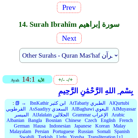
Prev
14. Surah Ibrahîm سورة إبراهيم
Next
14:1
+/-
-/+
الأية
Ayah
بِسْم ِ اللهِ الرَّحْمَٰنِ الرَّحِيمِ
AlQurtubi
AtTabariy الطبري
IbnKathir ابن كثير
📗 →
:
AlMuyassar
AlBaghawi البغوي
AsSaadiyy السعدي
القرطوبي
Arabic
Grammar الإعراب
AlJalalain الجلالين
الميسر
Albanian
Bangla
Bosnian
Chinese
Czech
English
French
German
Hausa
Indonesian
Japanese
Korean
Malay
Malayalam
Persian
Portuguese
Russian
Somali
Spanish
Swahili
Turkish
Urdu
Yoruba
Transliteration [+]