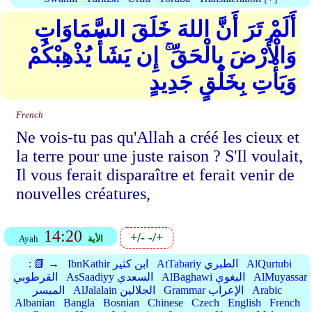
أَلَمْ تَرَ أَنَّ اللهَ خَلَقَ السَّمَاوَاتِ
وَالْأَرْضَ بِالْحَقِّ ۚ إِن يَشَأْ يُذْهِبْكُمْ
وَيَأْتِ بِخَلْقٍ جَدِيدٍ
French
Ne vois-tu pas qu'Allah a créé les cieux et
la terre pour une juste raison ? S'Il voulait,
Il vous ferait disparaître et ferait venir de
nouvelles créatures,
14:20
+/-
-/+
الأية
Ayah
AlQurtubi
AtTabariy الطبري
IbnKathir ابن كثير
📗 →
:
AlMuyassar
AlBaghawi البغوي
AsSaadiyy السعدي
القرطوبي
Arabic
Grammar الإعراب
AlJalalain الجلالين
الميسر
Albanian
Bangla
Bosnian
Chinese
Czech
English
French