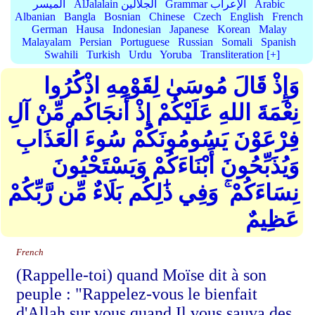
Arabic
Grammar الإعراب
AlJalalain الجلالين
الميسر
Albanian
Bangla
Bosnian
Chinese
Czech
English
French
German
Hausa
Indonesian
Japanese
Korean
Malay
Malayalam
Persian
Portuguese
Russian
Somali
Spanish
Swahili
Turkish
Urdu
Yoruba
Transliteration [+]
وَإِذْ قَالَ مُوسَىٰ لِقَوْمِهِ اذْكُرُوا
نِعْمَةَ اللهِ عَلَيْكُمْ إِذْ أَنجَاكُم مِّنْ آلِ
فِرْعَوْنَ يَسُومُونَكُمْ سُوءَ الْعَذَابِ
وَيُذَبِّحُونَ أَبْنَاءَكُمْ وَيَسْتَحْيُونَ
نِسَاءَكُمْ ۚ وَفِي ذَٰلِكُم بَلَاءٌ مِّن رَّبِّكُمْ
عَظِيمٌ
French
(Rappelle-toi) quand Moïse dit à son
peuple : "Rappelez-vous le bienfait
d'Allah sur vous quand Il vous sauva des