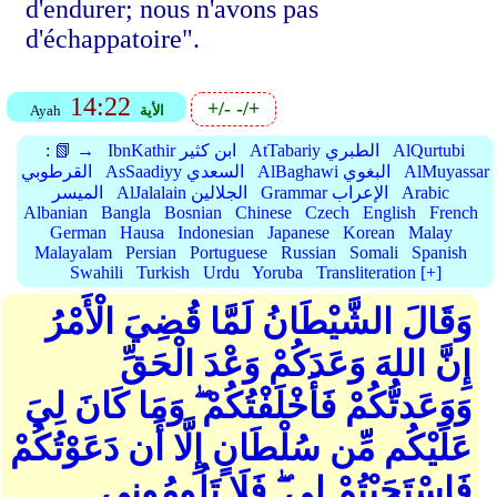
d'endurer; nous n'avons pas
d'échappatoire".
14:22
+/-
-/+
الأية
Ayah
AlQurtubi
AtTabariy الطبري
IbnKathir ابن كثير
📗 →
:
AlMuyassar
AlBaghawi البغوي
AsSaadiyy السعدي
القرطوبي
Arabic
Grammar الإعراب
AlJalalain الجلالين
الميسر
Albanian
Bangla
Bosnian
Chinese
Czech
English
French
German
Hausa
Indonesian
Japanese
Korean
Malay
Malayalam
Persian
Portuguese
Russian
Somali
Spanish
Swahili
Turkish
Urdu
Yoruba
Transliteration [+]
وَقَالَ الشَّيْطَانُ لَمَّا قُضِيَ الْأَمْرُ
إِنَّ اللهَ وَعَدَكُمْ وَعْدَ الْحَقِّ
وَوَعَدتُّكُمْ فَأَخْلَفْتُكُمْ ۖ وَمَا كَانَ لِيَ
عَلَيْكُم مِّن سُلْطَانٍ إِلَّا أَن دَعَوْتُكُمْ
فَاسْتَجَبْتُمْ لِي ۖ فَلَا تَلُومُونِي