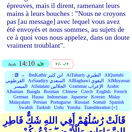
épreuves, mais il dirent, ramenant leurs
mains à leurs bouches : "Nous ne croyons
pas [au message] avec lequel vous avez
été envoyés et nous sommes, au sujets de
ce à quoi vous nous appelez, dans un doute
vraiment troublant".
14:10
+/-
-/+
الأية
Ayah
AlQurtubi
AtTabariy الطبري
IbnKathir ابن كثير
📗 →
:
AlMuyassar
AlBaghawi البغوي
AsSaadiyy السعدي
القرطوبي
Arabic
Grammar الإعراب
AlJalalain الجلالين
الميسر
Albanian
Bangla
Bosnian
Chinese
Czech
English
French
German
Hausa
Indonesian
Japanese
Korean
Malay
Malayalam
Persian
Portuguese
Russian
Somali
Spanish
Swahili
Turkish
Urdu
Yoruba
Transliteration [+]
قَالَتْ رُسُلُهُمْ أَفِي اللهِ شَكٌّ فَاطِرِ
السَّمَاوَاتِ وَالْأَرْضِ ۖ يَدْعُوكُمْ