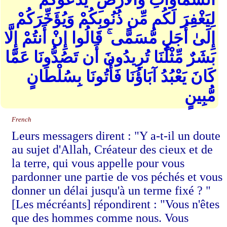
لِيَغْفِرَ لَكُم مِّن ذُنُوبِكُمْ وَيُؤَخِّرَكُمْ
إِلَىٰ أَجَلٍ مُّسَمًّى ۚ قَالُوا إِنْ أَنتُمْ إِلَّا
بَشَرٌ مِّثْلُنَا تُرِيدُونَ أَن تَصُدُّونَا عَمَّا
كَانَ يَعْبُدُ آبَاؤُنَا فَأْتُونَا بِسُلْطَانٍ
مُّبِينٍ
French
Leurs messagers dirent : "Y a-t-il un doute
au sujet d'Allah, Créateur des cieux et de
la terre, qui vous appelle pour vous
pardonner une partie de vos péchés et vous
donner un délai jusqu'à un terme fixé ? "
[Les mécréants] répondirent : "Vous n'êtes
que des hommes comme nous. Vous