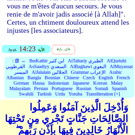
vous ne m'êtes d'aucun secours. Je vous
renie de m'avoir jadis associé [à Allah]".
Certes, un chtiment douloureux attend les
injustes [les associateurs].
14:23
+/-
-/+
الأية
Ayah
AlQurtubi
AtTabariy الطبري
IbnKathir ابن كثير
📗 →
:
AlMuyassar
AlBaghawi البغوي
AsSaadiyy السعدي
القرطوبي
Arabic
Grammar الإعراب
AlJalalain الجلالين
الميسر
Albanian
Bangla
Bosnian
Chinese
Czech
English
French
German
Hausa
Indonesian
Japanese
Korean
Malay
Malayalam
Persian
Portuguese
Russian
Somali
Spanish
Swahili
Turkish
Urdu
Yoruba
Transliteration [+]
وَأُدْخِلَ الَّذِينَ آمَنُوا وَعَمِلُوا
الصَّالِحَاتِ جَنَّاتٍ تَجْرِي مِن تَحْتِهَا
الْأَنْهَارُ خَالِدِينَ فِيهَا بِإِذْنِ رَبِّهِمْ ۖ