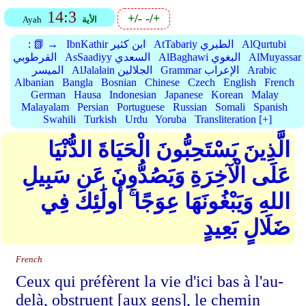
14:3
+/-
-/+
الأية
Ayah
AlQurtubi
AtTabariy الطبري
IbnKathir ابن كثير
📗 →
:
AlMuyassar
AlBaghawi البغوي
AsSaadiyy السعدي
القرطوبي
Arabic
Grammar الإعراب
AlJalalain الجلالين
الميسر
Albanian
Bangla
Bosnian
Chinese
Czech
English
French
German
Hausa
Indonesian
Japanese
Korean
Malay
Malayalam
Persian
Portuguese
Russian
Somali
Spanish
Swahili
Turkish
Urdu
Yoruba
Transliteration [+]
الَّذِينَ يَسْتَحِبُّونَ الْحَيَاةَ الدُّنْيَا
عَلَى الْآخِرَةِ وَيَصُدُّونَ عَن سَبِيلِ
اللهِ وَيَبْغُونَهَا عِوَجًا ۚ أُولَٰئِكَ فِي
ضَلَالٍ بَعِيدٍ
French
Ceux qui préfèrent la vie d'ici bas à l'au-
delà, obstruent [aux gens], le chemin