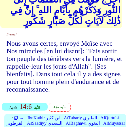
النُّورِ وَذَكِّرْهُم بِأَيَّامِ اللهِ ۚ إِنَّ فِي
ذَٰلِكَ لَآيَاتٍ لِّكُلِّ صَبَّارٍ شَكُورٍ
French
Nous avons certes, envoyé Moïse avec
Nos miracles [en lui disant]: "Fais sortir
ton peuple des ténèbres vers la lumière, et
rappelle-leur les jours d'Allah". [Ses
bienfaits]. Dans tout cela il y a des signes
pour tout homme plein d'endurance et de
reconnaissance.
14:6
+/-
-/+
الأية
Ayah
AlQurtubi
AtTabariy الطبري
IbnKathir ابن كثير
📗 →
:
AlMuyassar
AlBaghawi البغوي
AsSaadiyy السعدي
القرطوبي