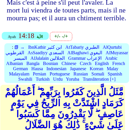
Mais c'est à peine s'il peut l'avaler. La
mort lui viendra de toutes parts, mais il ne
mourra pas; et il aura un chtiment terrible.
14:18
+/-
-/+
الأية
Ayah
AlQurtubi
AtTabariy الطبري
IbnKathir ابن كثير
📗 →
:
AlMuyassar
AlBaghawi البغوي
AsSaadiyy السعدي
القرطوبي
Arabic
Grammar الإعراب
AlJalalain الجلالين
الميسر
Albanian
Bangla
Bosnian
Chinese
Czech
English
French
German
Hausa
Indonesian
Japanese
Korean
Malay
Malayalam
Persian
Portuguese
Russian
Somali
Spanish
Swahili
Turkish
Urdu
Yoruba
Transliteration [+]
مَّثَلُ الَّذِينَ كَفَرُوا بِرَبِّهِمْ ۖ أَعْمَالُهُمْ
كَرَمَادٍ اشْتَدَّتْ بِهِ الرِّيحُ فِي يَوْمٍ
عَاصِفٍ ۖ لَّا يَقْدِرُونَ مِمَّا كَسَبُوا
عَلَىٰ شَيْءٍ ۚ ذَٰلِكَ هُوَ الضَّلَالُ