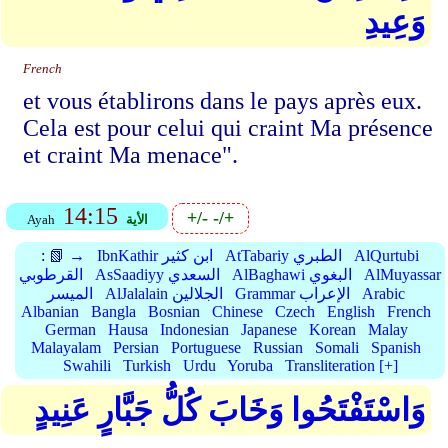
وَعِيدِ
French
et vous établirons dans le pays après eux.
Cela est pour celui qui craint Ma présence
et craint Ma menace".
14:15
+/-
-/+
الأية
Ayah
AlQurtubi
AtTabariy الطبري
IbnKathir ابن كثير
📗 →
:
AlMuyassar
AlBaghawi البغوي
AsSaadiyy السعدي
القرطوبي
Arabic
Grammar الإعراب
AlJalalain الجلالين
الميسر
Albanian
Bangla
Bosnian
Chinese
Czech
English
French
German
Hausa
Indonesian
Japanese
Korean
Malay
Malayalam
Persian
Portuguese
Russian
Somali
Spanish
Swahili
Turkish
Urdu
Yoruba
Transliteration [+]
وَاسْتَفْتَحُوا وَخَابَ كُلُّ جَبَّارٍ عَنِيدٍ