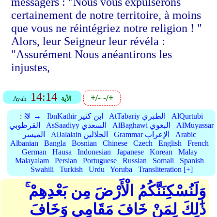
messagers : "Nous vous expulserons
certainement de notre territoire, à moins
que vous ne réintégriez notre religion ! "
Alors, leur Seigneur leur révéla :
"Assurément Nous anéantirons les
injustes,
14:14
+/-
-/+
الأية
Ayah
AlQurtubi
AtTabariy الطبري
IbnKathir ابن كثير
📗 →
:
AlMuyassar
AlBaghawi البغوي
AsSaadiyy السعدي
القرطوبي
Arabic
Grammar الإعراب
AlJalalain الجلالين
الميسر
Albanian
Bangla
Bosnian
Chinese
Czech
English
French
German
Hausa
Indonesian
Japanese
Korean
Malay
Malayalam
Persian
Portuguese
Russian
Somali
Spanish
Swahili
Turkish
Urdu
Yoruba
Transliteration [+]
وَلَنُسْكِنَنَّكُمُ الْأَرْضَ مِن بَعْدِهِمْ ۚ
ذَٰلِكَ لِمَنْ خَافَ مَقَامِي وَخَافَ