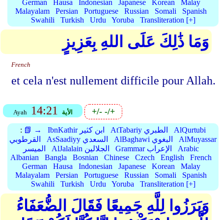
German
Hausa
Indonesian
Japanese
Korean
Malay
Malayalam
Persian
Portuguese
Russian
Somali
Spanish
Swahili
Turkish
Urdu
Yoruba
Transliteration [+]
وَمَا ذَٰلِكَ عَلَى اللهِ بِعَزِيزٍ
French
et cela n'est nullement difficile pour Allah.
14:21
+/-
-/+
الأية
Ayah
AlQurtubi
AtTabariy الطبري
IbnKathir ابن كثير
📗 →
:
AlMuyassar
AlBaghawi البغوي
AsSaadiyy السعدي
القرطوبي
Arabic
Grammar الإعراب
AlJalalain الجلالين
الميسر
Albanian
Bangla
Bosnian
Chinese
Czech
English
French
German
Hausa
Indonesian
Japanese
Korean
Malay
Malayalam
Persian
Portuguese
Russian
Somali
Spanish
Swahili
Turkish
Urdu
Yoruba
Transliteration [+]
وَبَرَزُوا لِلَّهِ جَمِيعًا فَقَالَ الضُّعَفَاءُ