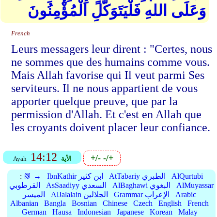
وَعَلَى اللهِ فَلْيَتَوَكَّلِ الْمُؤْمِنُونَ
French
Leurs messagers leur dirent : "Certes, nous
ne sommes que des humains comme vous.
Mais Allah favorise qui Il veut parmi Ses
serviteurs. Il ne nous appartient de vous
apporter quelque preuve, que par la
permission d'Allah. Et c'est en Allah que
les croyants doivent placer leur confiance.
14:12
+/-
-/+
الأية
Ayah
AlQurtubi
AtTabariy الطبري
IbnKathir ابن كثير
📗 →
:
AlMuyassar
AlBaghawi البغوي
AsSaadiyy السعدي
القرطوبي
Arabic
Grammar الإعراب
AlJalalain الجلالين
الميسر
Albanian
Bangla
Bosnian
Chinese
Czech
English
French
German
Hausa
Indonesian
Japanese
Korean
Malay