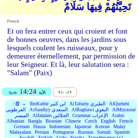
تَحِيَّتُهُمْ فِيهَا سَلَامٌ
French
Et on fera entrer ceux qui croient et font
de bonnes oeuvres, dans les jardins sous
lesquels coulent les ruisseaux, pour y
demeurer éternellement, par permission de
leur Seigneur. Et là, leur salutation sera :
"Salam" (Paix)
14:24
+/-
-/+
الأية
Ayah
AlQurtubi
AtTabariy الطبري
IbnKathir ابن كثير
📗 →
:
AlMuyassar
AlBaghawi البغوي
AsSaadiyy السعدي
القرطوبي
Arabic
Grammar الإعراب
AlJalalain الجلالين
الميسر
Albanian
Bangla
Bosnian
Chinese
Czech
English
French
German
Hausa
Indonesian
Japanese
Korean
Malay
Malayalam
Persian
Portuguese
Russian
Somali
Spanish
Swahili
Turkish
Urdu
Yoruba
Transliteration [+]