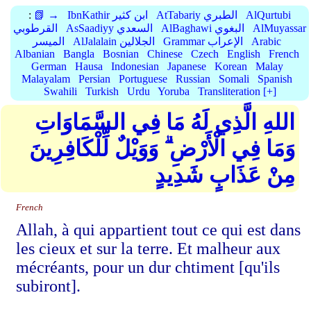
AlQurtubi
AtTabariy الطبري
IbnKathir ابن كثير
📗 →
:
AlMuyassar
AlBaghawi البغوي
AsSaadiyy السعدي
القرطوبي
Arabic
Grammar الإعراب
AlJalalain الجلالين
الميسر
Albanian
Bangla
Bosnian
Chinese
Czech
English
French
German
Hausa
Indonesian
Japanese
Korean
Malay
Malayalam
Persian
Portuguese
Russian
Somali
Spanish
Swahili
Turkish
Urdu
Yoruba
Transliteration [+]
اللهِ الَّذِي لَهُ مَا فِي السَّمَاوَاتِ
وَمَا فِي الْأَرْضِ ۗ وَوَيْلٌ لِّلْكَافِرِينَ
مِنْ عَذَابٍ شَدِيدٍ
French
Allah, à qui appartient tout ce qui est dans
les cieux et sur la terre. Et malheur aux
mécréants, pour un dur chtiment [qu'ils
subiront].