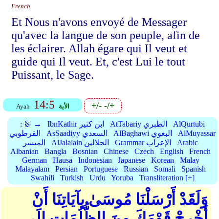
French
Et Nous n'avons envoyé de Messager
qu'avec la langue de son peuple, afin de
les éclairer. Allah égare qui Il veut et
guide qui Il veut. Et, c'est Lui le tout
Puissant, le Sage.
14:5
+/-
-/+
الأية
Ayah
AlQurtubi
AtTabariy الطبري
IbnKathir ابن كثير
📗 →
:
AlMuyassar
AlBaghawi البغوي
AsSaadiyy السعدي
القرطوبي
Arabic
Grammar الإعراب
AlJalalain الجلالين
الميسر
Albanian
Bangla
Bosnian
Chinese
Czech
English
French
German
Hausa
Indonesian
Japanese
Korean
Malay
Malayalam
Persian
Portuguese
Russian
Somali
Spanish
Swahili
Turkish
Urdu
Yoruba
Transliteration [+]
وَلَقَدْ أَرْسَلْنَا مُوسَىٰ بِآيَاتِنَا أَنْ
أَخْرِجْ قَوْمَكَ مِنَ الظُّلُمَاتِ إِلَى