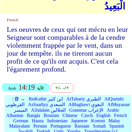
الْبَعِيدُ
French
Les oeuvres de ceux qui ont mécru en leur
Seigneur sont comparables à de la cendre
violemment frappée par le vent, dans un
jour de tempête. ils ne tireront aucun
profit de ce qu'ils ont acquis. C'est cela
l'égarement profond.
14:19
+/-
-/+
الأية
Ayah
AlQurtubi
AtTabariy الطبري
IbnKathir ابن كثير
📗 →
:
AlMuyassar
AlBaghawi البغوي
AsSaadiyy السعدي
القرطوبي
Arabic
Grammar الإعراب
AlJalalain الجلالين
الميسر
Albanian
Bangla
Bosnian
Chinese
Czech
English
French
German
Hausa
Indonesian
Japanese
Korean
Malay
Malayalam
Persian
Portuguese
Russian
Somali
Spanish
Swahili
Turkish
Urdu
Yoruba
Transliteration [+]