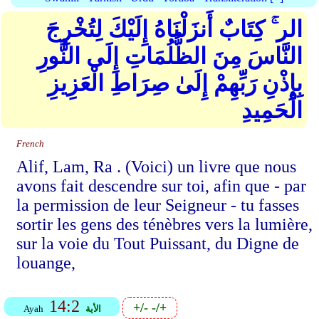
الر ۚ كِتَابٌ أَنزَلْنَاهُ إِلَيْكَ لِتُخْرِجَ
النَّاسَ مِنَ الظُّلُمَاتِ إِلَى النُّورِ
بِإِذْنِ رَبِّهِمْ إِلَىٰ صِرَاطِ الْعَزِيزِ
الْحَمِيدِ
French
Alif, Lam, Ra . (Voici) un livre que nous
avons fait descendre sur toi, afin que - par
la permission de leur Seigneur - tu fasses
sortir les gens des ténèbres vers la lumière,
sur la voie du Tout Puissant, du Digne de
louange,
14:2
+/-
-/+
الأية
Ayah