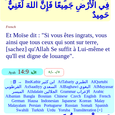
فِي الْأَرْضِ جَمِيعًا فَإِنَّ اللهَ لَغَنِيٌّ
حَمِيدٌ
French
Et Moïse dit : "Si vous êtes ingrats, vous
ainsi que tous ceux qui sont sur terre,
[sachez] qu'Allah Se suffit à Lui-même et
qu'Il est digne de louange".
14:9
+/-
-/+
الأية
Ayah
AlQurtubi
AtTabariy الطبري
IbnKathir ابن كثير
📗 →
:
AlMuyassar
AlBaghawi البغوي
AsSaadiyy السعدي
القرطوبي
Arabic
Grammar الإعراب
AlJalalain الجلالين
الميسر
Albanian
Bangla
Bosnian
Chinese
Czech
English
French
German
Hausa
Indonesian
Japanese
Korean
Malay
Malayalam
Persian
Portuguese
Russian
Somali
Spanish
Swahili
Turkish
Urdu
Yoruba
Transliteration [+]