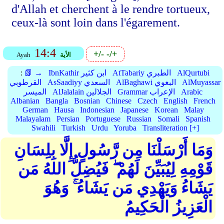
d'Allah et cherchent à le rendre tortueux,
ceux-là sont loin dans l'égarement.
14:4
+/-
-/+
الأية
Ayah
AlQurtubi
AtTabariy الطبري
IbnKathir ابن كثير
📗 →
:
AlMuyassar
AlBaghawi البغوي
AsSaadiyy السعدي
القرطوبي
Arabic
Grammar الإعراب
AlJalalain الجلالين
الميسر
Albanian
Bangla
Bosnian
Chinese
Czech
English
French
German
Hausa
Indonesian
Japanese
Korean
Malay
Malayalam
Persian
Portuguese
Russian
Somali
Spanish
Swahili
Turkish
Urdu
Yoruba
Transliteration [+]
وَمَا أَرْسَلْنَا مِن رَّسُولٍ إِلَّا بِلِسَانِ
قَوْمِهِ لِيُبَيِّنَ لَهُمْ ۖ فَيُضِلُّ اللهُ مَن
يَشَاءُ وَيَهْدِي مَن يَشَاءُ ۚ وَهُوَ
الْعَزِيزُ الْحَكِيمُ