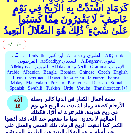
كَرَمَادٍ اشْتَدَّتْ بِهِ الرِّيحُ فِي يَوْمٍ
عَاصِفٍ ۖ لَا يَقْدِرُونَ مِمَّا كَسَبُوا
عَلَىٰ شَيْءٍ ۚ ذَٰلِكَ هُوَ الضَّلَالُ الْبَعِيدُ
+/-
-/+
AlQurtubi
AtTabariy الطبري
IbnKathir ابن كثير
📗 →
:
AlBaghawi البغوي
AsSaadiyy السعدي
القرطوبي
Grammar الإعراب
AlJalalain الجلالين
AlMuyassar الميسر
Arabic
Albanian
Bangla
Bosnian
Chinese
Czech
English
French
German
Hausa
Indonesian
Japanese
Korean
Malay
Malayalam
Persian
Portuguese
Russian
Somali
Spanish
Swahili
Turkish
Urdu
Yoruba
Transliteration [+]
صفة أعمال الكفار في الدنيا كالبر وصلة
الأية
الأرحام كصفة رماد اشتدت به الريح في يوم
18
ذي ريح شديدة، فلم تترك له أثرًا، فكذلك
أعمالهم لا يجدون منها ما ينفعهم عند الله، فقد أذهبها
الكفر كما أذهبت الريح الرماد، ذلك السعي والعمل على
غير أساس، هو الضلال البعيد عن الطريق المستقيم.