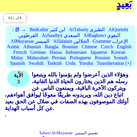
بَعِيدٍ
+/-
-/+
AlQurtubi
AtTabariy الطبري
IbnKathir ابن كثير
📗 →
:
AlBaghawi البغوي
AsSaadiyy السعدي
القرطوبي
Grammar الإعراب
AlJalalain الجلالين
AlMuyassar الميسر
Arabic
Albanian
Bangla
Bosnian
Chinese
Czech
English
French
German
Hausa
Indonesian
Japanese
Korean
Malay
Malayalam
Persian
Portuguese
Russian
Somali
Spanish
Swahili
Turkish
Urdu
Yoruba
Transliteration [+]
وهؤلاء الذين أعرضوا ولم يؤمنوا بالله ويتبعوا
الأية
رسله هم الذين يختارون الحياة الدنيا الفانية،
3
ويتركون الآخرة الباقية، ويمنعون الناس عن
اتباع دين الله، ويريدونه طريقًا معوجًا ليوافق أهواءهم،
أولئك الموصوفون بهذه الصفات في ضلال عن الحق بعيد
عن كل أسباب الهداية.
.
تفسير الميسر
Tafseer Al-Muyassar