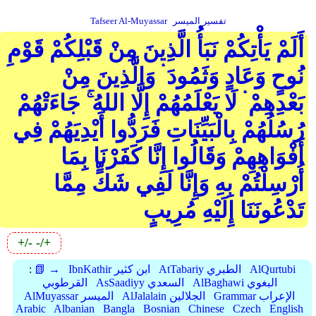
تفسير الميسر
Tafseer Al-Muyassar
أَلَمْ يَأْتِكُمْ نَبَأُ الَّذِينَ مِنْ قَبْلِكُمْ قَوْمِ
نُوحٍ وَعَادٍ وَثَمُودَ ۛ وَالَّذِينَ مِنْ
بَعْدِهِمْ ۛ لَا يَعْلَمُهُمْ إِلَّا اللهُ ۚ جَاءَتْهُمْ
رُسُلُهُمْ بِالْبَيِّنَاتِ فَرَدُّوا أَيْدِيَهُمْ فِي
أَفْوَاهِهِمْ وَقَالُوا إِنَّا كَفَرْنَا بِمَا
أُرْسِلْتُمْ بِهِ وَإِنَّا لَفِي شَكٍّ مِمَّا
تَدْعُونَنَا إِلَيْهِ مُرِيبٍ
+/-
-/+
AlQurtubi
AtTabariy الطبري
IbnKathir ابن كثير
📗 →
:
AlBaghawi البغوي
AsSaadiyy السعدي
القرطوبي
Grammar الإعراب
AlJalalain الجلالين
AlMuyassar الميسر
Arabic
Albanian
Bangla
Bosnian
Chinese
Czech
English