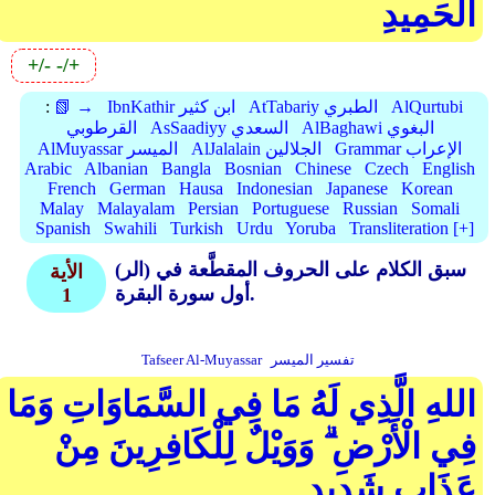
الْحَمِيدِ
+/-
-/+
AlQurtubi
AtTabariy الطبري
IbnKathir ابن كثير
📗 →
:
AlBaghawi البغوي
AsSaadiyy السعدي
القرطوبي
Grammar الإعراب
AlJalalain الجلالين
AlMuyassar الميسر
Arabic
Albanian
Bangla
Bosnian
Chinese
Czech
English
French
German
Hausa
Indonesian
Japanese
Korean
Malay
Malayalam
Persian
Portuguese
Russian
Somali
Spanish
Swahili
Turkish
Urdu
Yoruba
Transliteration [+]
(الر) سبق الكلام على الحروف المقطَّعة في
الأية
أول سورة البقرة.
1
تفسير الميسر
Tafseer Al-Muyassar
اللهِ الَّذِي لَهُ مَا فِي السَّمَاوَاتِ وَمَا
فِي الْأَرْضِ ۗ وَوَيْلٌ لِلْكَافِرِينَ مِنْ
عَذَابٍ شَدِيدٍ