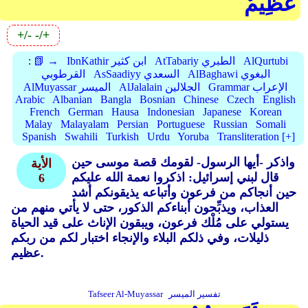
عَظِيمٌ
+/-
-/+
AlQurtubi
AtTabariy الطبري
IbnKathir ابن كثير
📗 →
:
AlBaghawi البغوي
AsSaadiyy السعدي
القرطوبي
Grammar الإعراب
AlJalalain الجلالين
AlMuyassar الميسر
Arabic
Albanian
Bangla
Bosnian
Chinese
Czech
English
French
German
Hausa
Indonesian
Japanese
Korean
Malay
Malayalam
Persian
Portuguese
Russian
Somali
Spanish
Swahili
Turkish
Urdu
Yoruba
Transliteration [+]
واذكر -أيها الرسول- لقومك قصة موسى حين
الأية
قال لبني إسرائيل: اذكروا نعمة الله عليكم
6
حين أنجاكم من فرعون وأتباعه يذيقونكم أشد
العذاب، ويذبِّحون أبناءكم الذكور، حتى لا يأتي منهم من
يستولي على مُلْك فرعون، ويبقون الإناث على قيد الحياة
ذليلات، وفي ذلكم البلاء والإنجاء اختبار لكم من ربكم
عظيم.
تفسير الميسر
Tafseer Al-Muyassar