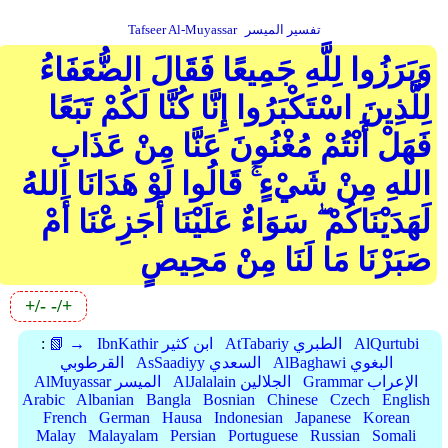
تفسير الميسر
Tafseer Al-Muyassar
وَبَرَزُوا لِلَّهِ جَمِيعًا فَقَالَ الضُّعَفَاءُ
لِلَّذِينَ اسْتَكْبَرُوا إِنَّا كُنَّا لَكُمْ تَبَعًا
فَهَلْ أَنْتُمْ مُغْنُونَ عَنَّا مِنْ عَذَابِ
اللهِ مِنْ شَيْءٍ ۚ قَالُوا لَوْ هَدَانَا اللهُ
لَهَدَيْنَاكُمْ ۖ سَوَاءٌ عَلَيْنَا أَجَزِعْنَا أَمْ
صَبَرْنَا مَا لَنَا مِنْ مَحِيصٍ
+/-
-/+
AlQurtubi
AtTabariy الطبري
IbnKathir ابن كثير
📗 →
:
AlBaghawi البغوي
AsSaadiyy السعدي
القرطوبي
Grammar الإعراب
AlJalalain الجلالين
AlMuyassar الميسر
Arabic
Albanian
Bangla
Bosnian
Chinese
Czech
English
French
German
Hausa
Indonesian
Japanese
Korean
Malay
Malayalam
Persian
Portuguese
Russian
Somali