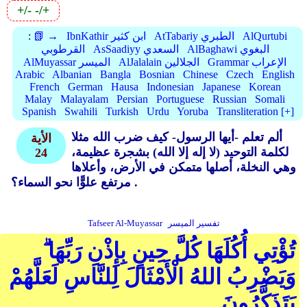
+/-
-/+
AlQurtubi
AtTabariy الطبري
IbnKathir ابن كثير
📗 →
:
AlBaghawi البغوي
AsSaadiyy السعدي
القرطوبي
Grammar الإعراب
AlJalalain الجلالين
AlMuyassar الميسر
Arabic
Albanian
Bangla
Bosnian
Chinese
Czech
English
French
German
Hausa
Indonesian
Japanese
Korean
Malay
Malayalam
Persian
Portuguese
Russian
Somali
Spanish
Swahili
Turkish
Urdu
Yoruba
Transliteration [+]
ألم تعلم -أيها الرسول- كيف ضرب الله مثلا
الأية
لكلمة التوحيد (لا إله إلا الله) بشجرة عظيمة،
24
وهي النخلة، أصلها متمكن في الأرض، وأعلاها
مرتفع علوًّا نحو السماء؟ .
تفسير الميسر
Tafseer Al-Muyassar
تُؤْتِي أُكُلَهَا كُلَّ حِينٍ بِإِذْنِ رَبِّهَا ۗ
وَيَضْرِبُ اللهُ الْأَمْثَالَ لِلنَّاسِ لَعَلَّهُمْ
يَتَذَكَّرُونَ