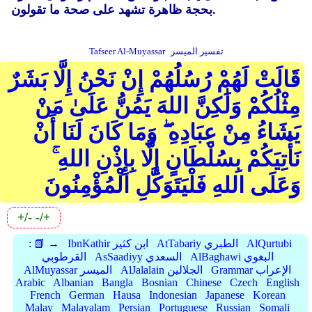
بحجة ظاهرة تشهد على صحة ما تقولون.
تفسير الميسر
Tafseer Al-Muyassar
قَالَتْ لَهُمْ رُسُلُهُمْ إِنْ نَحْنُ إِلَّا بَشَرٌ
مِثْلُكُمْ وَلَٰكِنَّ اللهَ يَمُنُّ عَلَىٰ مَنْ
يَشَاءُ مِنْ عِبَادِهِ ۖ وَمَا كَانَ لَنَا أَنْ
نَأْتِيَكُمْ بِسُلْطَانٍ إِلَّا بِإِذْنِ اللهِ ۚ
وَعَلَى اللهِ فَلْيَتَوَكَّلِ الْمُؤْمِنُونَ
+/-
-/+
AlQurtubi
AtTabariy الطبري
IbnKathir ابن كثير
📗 →
:
AlBaghawi البغوي
AsSaadiyy السعدي
القرطوبي
Grammar الإعراب
AlJalalain الجلالين
AlMuyassar الميسر
Arabic
Albanian
Bangla
Bosnian
Chinese
Czech
English
French
German
Hausa
Indonesian
Japanese
Korean
Malay
Malayalam
Persian
Portuguese
Russian
Somali