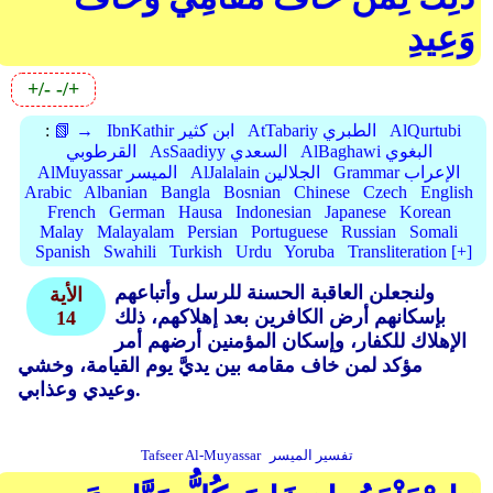
وَعِيدِ
+/-
-/+
AlQurtubi
AtTabariy الطبري
IbnKathir ابن كثير
📗 →
:
AlBaghawi البغوي
AsSaadiyy السعدي
القرطوبي
Grammar الإعراب
AlJalalain الجلالين
AlMuyassar الميسر
Arabic
Albanian
Bangla
Bosnian
Chinese
Czech
English
French
German
Hausa
Indonesian
Japanese
Korean
Malay
Malayalam
Persian
Portuguese
Russian
Somali
Spanish
Swahili
Turkish
Urdu
Yoruba
Transliteration [+]
ولنجعلن العاقبة الحسنة للرسل وأتباعهم
الأية
بإسكانهم أرض الكافرين بعد إهلاكهم، ذلك
14
الإهلاك للكفار، وإسكان المؤمنين أرضهم أمر
مؤكد لمن خاف مقامه بين يديَّ يوم القيامة، وخشي
وعيدي وعذابي.
تفسير الميسر
Tafseer Al-Muyassar