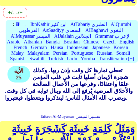
+/-
-/+
AlQurtubi
AtTabariy الطبري
IbnKathir ابن كثير
📗 →
:
AlBaghawi البغوي
AsSaadiyy السعدي
القرطوبي
Grammar الإعراب
AlJalalain الجلالين
AlMuyassar الميسر
Arabic
Albanian
Bangla
Bosnian
Chinese
Czech
English
French
German
Hausa
Indonesian
Japanese
Korean
Malay
Malayalam
Persian
Portuguese
Russian
Somali
Spanish
Swahili
Turkish
Urdu
Yoruba
Transliteration [+]
تعطي ثمارها كل وقت بإذن ربها، وكذلك
الأية
شجرة الإيمان أصلها ثابت في قلب المؤمن
25
علمًا واعتقادًا، وفرعها من الأعمال الصالحة
والأخلاق المرضية يُرفع إلى الله وينال ثوابه في كل وقت.
ويضرب الله الأمثال للناس؛ ليتذكروا ويتعظوا، فيعتبروا.
تفسير الميسر
Tafseer Al-Muyassar
وَمَثَلُ كَلِمَةٍ خَبِيثَةٍ كَشَجَرَةٍ خَبِيثَةٍ