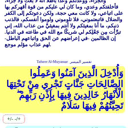
والجزاء، ووعدتكم وعدًا باطلا أنه لا بَعْثَ ولا جزاء،
فأخلفتكم وعدي، وما كان لي عليكم من قوة أقهركم بها
على اتباعي، ولا كانت معي حجة، ولكن دعوتكم إلى الكفر
والضلال فاتبعتموني، فلا تلوموني ولوموا أنفسكم، فالذنب
ذنبكم، ما أنا بمغيثكم ولا أنتم بمغيثيَّ من عذاب الله، إني
تبرَّأت مِن جَعْلِكم لي شريكًا مع الله في طاعته في الدنيا.
إن الظالمين -في إعراضهم عن الحق واتباعهم الباطل-
لهم عذاب مؤلم موجع.
تفسير الميسر
Tafseer Al-Muyassar
وَأُدْخِلَ الَّذِينَ آمَنُوا وَعَمِلُوا
الصَّالِحَاتِ جَنَّاتٍ تَجْرِي مِنْ تَحْتِهَا
الْأَنْهَارُ خَالِدِينَ فِيهَا بِإِذْنِ رَبِّهِمْ ۖ
تَحِيَّتُهُمْ فِيهَا سَلَامٌ
+/-
-/+