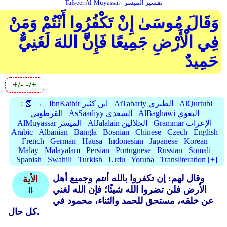
تفسير الميسر
Tafseer Al-Muyassar
وَقَالَ مُوسَىٰ إِنْ تَكْفُرُوا أَنْتُمْ وَمَنْ
فِي الْأَرْضِ جَمِيعًا فَإِنَّ اللهَ لَغَنِيٌّ
حَمِيدٌ
+/-
-/+
AlQurtubi
AtTabariy الطبري
IbnKathir ابن كثير
📗 →
:
AlBaghawi البغوي
AsSaadiyy السعدي
القرطوبي
Grammar الإعراب
AlJalalain الجلالين
AlMuyassar الميسر
Arabic
Albanian
Bangla
Bosnian
Chinese
Czech
English
French
German
Hausa
Indonesian
Japanese
Korean
Malay
Malayalam
Persian
Portuguese
Russian
Somali
Spanish
Swahili
Turkish
Urdu
Yoruba
Transliteration [+]
وقال لهم: إن تكفروا بالله أنتم وجميع أهل
الأية
الأرض فلن تضروا الله شيئًا؛ فإن الله لغني
8
عن خلقه، مستحق للحمد والثناء، محمود في
كل حال.