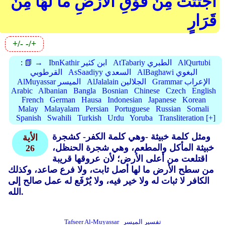
اجْتُثَّتْ مِنْ فَوْقِ الْأَرْضِ مَا لَهَا مِنْ
قَرَارٍ
+/-
-/+
AlQurtubi
AtTabariy الطبري
IbnKathir ابن كثير
📗 →
:
AlBaghawi البغوي
AsSaadiyy السعدي
القرطوبي
Grammar الإعراب
AlJalalain الجلالين
AlMuyassar الميسر
Arabic
Albanian
Bangla
Bosnian
Chinese
Czech
English
French
German
Hausa
Indonesian
Japanese
Korean
Malay
Malayalam
Persian
Portuguese
Russian
Somali
Spanish
Swahili
Turkish
Urdu
Yoruba
Transliteration [+]
ومثل كلمة خبيثة -وهي كلمة الكفر- كشجرة
الأية
خبيثة المأكل والمطعم، وهي شجرة الحنظل،
26
اقتلعت من أعلى الأرض؛ لأن عروقها قريبة
من سطح الأرض ما لها أصل ثابت، ولا فرع صاعد، وكذلك
الكافر لا ثبات له ولا خير فيه، ولا يُرْفَع له عمل صالح إلى
الله.
تفسير الميسر
Tafseer Al-Muyassar