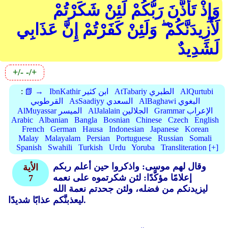
وَإِذْ تَأَذَّنَ رَبُّكُمْ لَئِنْ شَكَرْتُمْ
لَأَزِيدَنَّكُمْ ۖ وَلَئِنْ كَفَرْتُمْ إِنَّ عَذَابِي
لَشَدِيدٌ
+/-
-/+
AlQurtubi
AtTabariy الطبري
IbnKathir ابن كثير
📗 →
:
AlBaghawi البغوي
AsSaadiyy السعدي
القرطوبي
Grammar الإعراب
AlJalalain الجلالين
AlMuyassar الميسر
Arabic
Albanian
Bangla
Bosnian
Chinese
Czech
English
French
German
Hausa
Indonesian
Japanese
Korean
Malay
Malayalam
Persian
Portuguese
Russian
Somali
Spanish
Swahili
Turkish
Urdu
Yoruba
Transliteration [+]
وقال لهم موسى: واذكروا حين أعلم ربكم
الأية
إعلامًا مؤكَّدًا: لئن شكرتموه على نعمه
7
ليزيدنكم من فضله، ولئن جحدتم نعمة الله
ليعذبنَّكم عذابًا شديدًا.