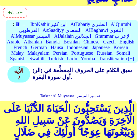
+/-
-/+
AlQurtubi
AtTabariy الطبري
IbnKathir ابن كثير
📗 →
:
AlBaghawi البغوي
AsSaadiyy السعدي
القرطوبي
Grammar الإعراب
AlJalalain الجلالين
AlMuyassar الميسر
Arabic
Albanian
Bangla
Bosnian
Chinese
Czech
English
French
German
Hausa
Indonesian
Japanese
Korean
Malay
Malayalam
Persian
Portuguese
Russian
Somali
Spanish
Swahili
Turkish
Urdu
Yoruba
Transliteration [+]
(الر) سبق الكلام على الحروف المقطَّعة في
الأية
أول سورة البقرة.
2
تفسير الميسر
Tafseer Al-Muyassar
الَّذِينَ يَسْتَحِبُّونَ الْحَيَاةَ الدُّنْيَا عَلَى
الْآخِرَةِ وَيَصُدُّونَ عَنْ سَبِيلِ اللهِ
وَيَبْغُونَهَا عِوَجًا ۚ أُولَٰئِكَ فِي ضَلَالٍ