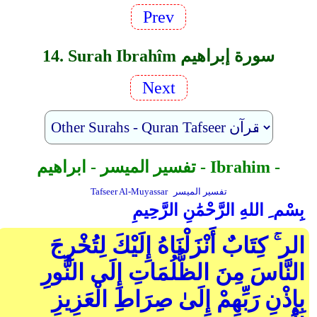
Prev
14. Surah Ibrahîm سورة إبراهيم
Next
تفسير الميسر - ابراهيم - Ibrahim -
تفسير الميسر
Tafseer Al-Muyassar
بِسْم ِ اللهِ الرَّحْمَٰنِ الرَّحِيمِ
الر ۚ كِتَابٌ أَنْزَلْنَاهُ إِلَيْكَ لِتُخْرِجَ
النَّاسَ مِنَ الظُّلُمَاتِ إِلَى النُّورِ
بِإِذْنِ رَبِّهِمْ إِلَىٰ صِرَاطِ الْعَزِيزِ