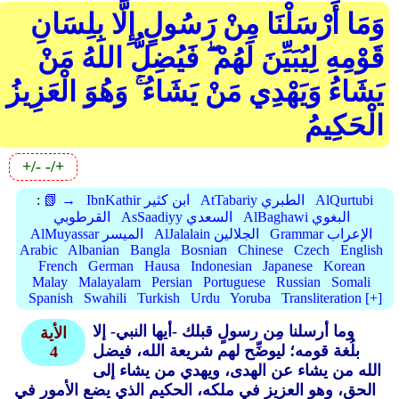
وَمَا أَرْسَلْنَا مِنْ رَسُولٍ إِلَّا بِلِسَانِ
قَوْمِهِ لِيُبَيِّنَ لَهُمْ ۖ فَيُضِلُّ اللهُ مَنْ
يَشَاءُ وَيَهْدِي مَنْ يَشَاءُ ۚ وَهُوَ الْعَزِيزُ
الْحَكِيمُ
+/-
-/+
AlQurtubi
AtTabariy الطبري
IbnKathir ابن كثير
📗 →
:
AlBaghawi البغوي
AsSaadiyy السعدي
القرطوبي
Grammar الإعراب
AlJalalain الجلالين
AlMuyassar الميسر
Arabic
Albanian
Bangla
Bosnian
Chinese
Czech
English
French
German
Hausa
Indonesian
Japanese
Korean
Malay
Malayalam
Persian
Portuguese
Russian
Somali
Spanish
Swahili
Turkish
Urdu
Yoruba
Transliteration [+]
وما أرسلنا مِن رسولٍ قبلك -أيها النبي- إلا
الأية
بلُغة قومه؛ ليوضِّح لهم شريعة الله، فيضل
4
الله من يشاء عن الهدى، ويهدي من يشاء إلى
الحق، وهو العزيز في ملكه، الحكيم الذي يضع الأمور في