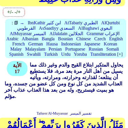
+/-
-/+
AlQurtubi
AtTabariy الطبري
IbnKathir ابن كثير
📗 →
:
AlBaghawi البغوي
AsSaadiyy السعدي
القرطوبي
Grammar الإعراب
AlJalalain الجلالين
AlMuyassar الميسر
Arabic
Albanian
Bangla
Bosnian
Chinese
Czech
English
French
German
Hausa
Indonesian
Japanese
Korean
Malay
Malayalam
Persian
Portuguese
Russian
Somali
Spanish
Swahili
Turkish
Urdu
Yoruba
Transliteration [+]
يحاول المتكبر ابتلاع القيح والدم وغير ذلك مما
الأية
يسيل من أهل النار مرة بعد مرة، فلا يستطيع
17
أن يبتلعه؛ لقذارته وحرارته، ومرارته، ويأتيه
العذاب الشديد من كل نوع ومن كل عضو من جسده، وما
هو بميت فيستريح، وله من بعد هذا العذاب عذاب آخر
مؤلم.
تفسير الميسر
Tafseer Al-Muyassar
مَثَلُ الَّذِينَ كَفَرُوا بِرَبِّهِمْ ۖ أَعْمَالُهُمْ