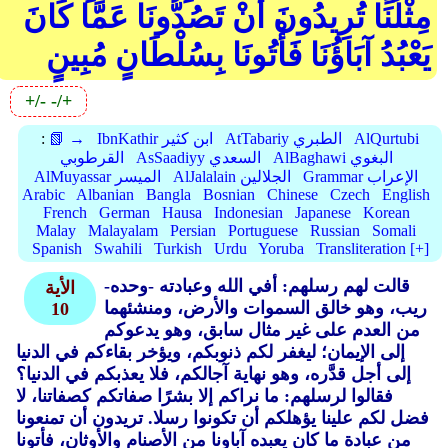
مِثْلُنَا تُرِيدُونَ أَنْ تَصُدُّونَا عَمَّا كَانَ
يَعْبُدُ آبَاؤُنَا فَأْتُونَا بِسُلْطَانٍ مُبِينٍ
+/-
-/+
AlQurtubi
AtTabariy الطبري
IbnKathir ابن كثير
📗 →
:
AlBaghawi البغوي
AsSaadiyy السعدي
القرطوبي
Grammar الإعراب
AlJalalain الجلالين
AlMuyassar الميسر
Arabic
Albanian
Bangla
Bosnian
Chinese
Czech
English
French
German
Hausa
Indonesian
Japanese
Korean
Malay
Malayalam
Persian
Portuguese
Russian
Somali
Spanish
Swahili
Turkish
Urdu
Yoruba
Transliteration [+]
قالت لهم رسلهم: أفي الله وعبادته -وحده-
الأية
ريب، وهو خالق السموات والأرض، ومنشئهما
10
من العدم على غير مثال سابق، وهو يدعوكم
إلى الإيمان؛ ليغفر لكم ذنوبكم، ويؤخر بقاءكم في الدنيا
إلى أجل قدَّره، وهو نهاية آجالكم، فلا يعذبكم في الدنيا؟
فقالوا لرسلهم: ما نراكم إلا بشرًا صفاتكم كصفاتنا، لا
فضل لكم علينا يؤهلكم أن تكونوا رسلا. تريدون أن تمنعونا
من عبادة ما كان يعبده آباونا من الأصنام والأوثان، فأتونا