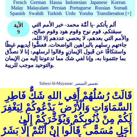
French
German
Hausa
Indonesian
Japanese
Korean
Malay
Malayalam
Persian
Portuguese
Russian
Somali
Spanish
Swahili
Turkish
Urdu
Yoruba
Transliteration [+]
ألم يأتكم -يا أمَّة محمد- خبر الأمم التي
الأية
سبقتكم، قوم نوح وقوم هود وقوم صالح،
9
والأمم التي بعدهم، لا يحصي عددهم إلا الله،
جاءتهم رسلهم بالبراهين الواضحات، فعضُّوا أيديهم غيظًا
واستنكافًا عن قَبول الإيمان، وقالوا لرسلهم: إنا لا نصدِّق
بما جئتمونا به، وإنا لفي شكٍّ مما تدعوننا إليه من الإيمان
والتوحيد موجب للريبة.
تفسير الميسر
Tafseer Al-Muyassar
قَالَتْ رُسُلُهُمْ أَفِي اللهِ شَكٌّ فَاطِرِ
السَّمَاوَاتِ وَالْأَرْضِ ۖ يَدْعُوكُمْ لِيَغْفِرَ
لَكُمْ مِنْ ذُنُوبِكُمْ وَيُؤَخِّرَكُمْ إِلَىٰ
أَجَلٍ مُسَمًّى ۚ قَالُوا إِنْ أَنْتُمْ إِلَّا بَشَرٌ