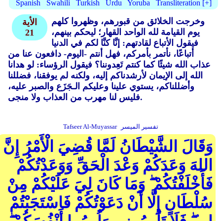
Spanish
Swahili
Turkish
Urdu
Yoruba
Transliteration [+]
وخرجت الخلائق من قبورهم، وظهروا كلهم
الأية
يوم القيامة لله الواحد القهار؛ ليحكم بينهم،
21
فيقول الأتباع لقادتهم: إنَّا كنَّا لكم في الدنيا
أتباعًا، نأتمر بأمركم، فهل أنتم -اليوم- دافعون عنا من
عذاب الله شيئًا كما كنتم تَعِدوننا؟ فيقول الرؤساء: لو هدانا
الله إلى الإيمان لأرشدناكم إليه، ولكنه لم يوفقنا، فضللنا
وأضللناكم، يستوي علينا وعليكم الـجَزَع والصبر عليه،
فليس لنا مهرب من العذاب ولا منجى.
تفسير الميسر
Tafseer Al-Muyassar
وَقَالَ الشَّيْطَانُ لَمَّا قُضِيَ الْأَمْرُ إِنَّ
اللهَ وَعَدَكُمْ وَعْدَ الْحَقِّ وَوَعَدْتُكُمْ
فَأَخْلَفْتُكُمْ ۖ وَمَا كَانَ لِيَ عَلَيْكُمْ مِنْ
سُلْطَانٍ إِلَّا أَنْ دَعَوْتُكُمْ فَاسْتَجَبْتُمْ