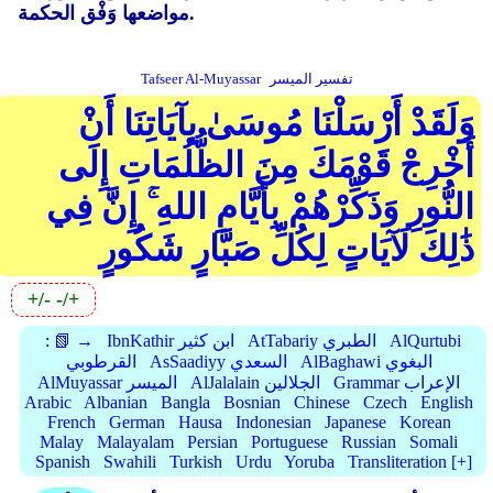
مواضعها وَفْق الحكمة.
تفسير الميسر
Tafseer Al-Muyassar
وَلَقَدْ أَرْسَلْنَا مُوسَىٰ بِآيَاتِنَا أَنْ
أَخْرِجْ قَوْمَكَ مِنَ الظُّلُمَاتِ إِلَى
النُّورِ وَذَكِّرْهُمْ بِأَيَّامِ اللهِ ۚ إِنَّ فِي
ذَٰلِكَ لَآيَاتٍ لِكُلِّ صَبَّارٍ شَكُورٍ
+/-
-/+
AlQurtubi
AtTabariy الطبري
IbnKathir ابن كثير
📗 →
:
AlBaghawi البغوي
AsSaadiyy السعدي
القرطوبي
Grammar الإعراب
AlJalalain الجلالين
AlMuyassar الميسر
Arabic
Albanian
Bangla
Bosnian
Chinese
Czech
English
French
German
Hausa
Indonesian
Japanese
Korean
Malay
Malayalam
Persian
Portuguese
Russian
Somali
Spanish
Swahili
Turkish
Urdu
Yoruba
Transliteration [+]