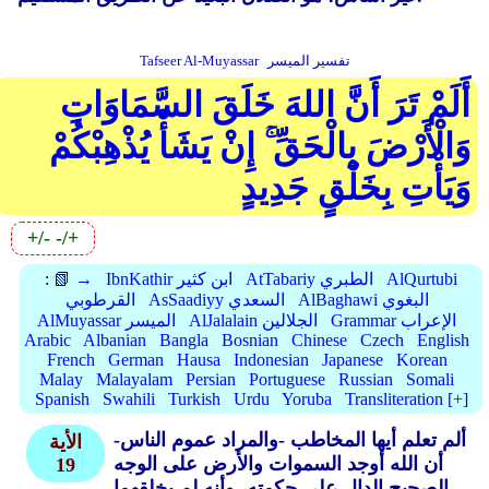
تفسير الميسر
Tafseer Al-Muyassar
أَلَمْ تَرَ أَنَّ اللهَ خَلَقَ السَّمَاوَاتِ
وَالْأَرْضَ بِالْحَقِّ ۚ إِنْ يَشَأْ يُذْهِبْكُمْ
وَيَأْتِ بِخَلْقٍ جَدِيدٍ
+/-
-/+
AlQurtubi
AtTabariy الطبري
IbnKathir ابن كثير
📗 →
:
AlBaghawi البغوي
AsSaadiyy السعدي
القرطوبي
Grammar الإعراب
AlJalalain الجلالين
AlMuyassar الميسر
Arabic
Albanian
Bangla
Bosnian
Chinese
Czech
English
French
German
Hausa
Indonesian
Japanese
Korean
Malay
Malayalam
Persian
Portuguese
Russian
Somali
Spanish
Swahili
Turkish
Urdu
Yoruba
Transliteration [+]
ألم تعلم أيها المخاطب -والمراد عموم الناس-
الأية
أن الله أوجد السموات والأرض على الوجه
19
الصحيح الدال على حكمته، وأنه لم يخلقهما