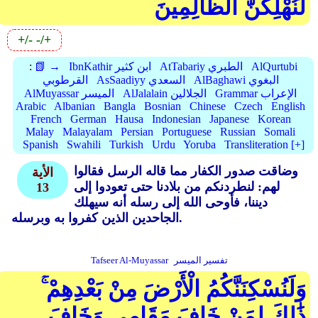
لَنُهْلِكَنَّ الظَّالِمِينَ
+/-
-/+
AlQurtubi
AtTabariy الطبري
IbnKathir ابن كثير
📗 →
:
AlBaghawi البغوي
AsSaadiyy السعدي
القرطوبي
Grammar الإعراب
AlJalalain الجلالين
AlMuyassar الميسر
Arabic
Albanian
Bangla
Bosnian
Chinese
Czech
English
French
German
Hausa
Indonesian
Japanese
Korean
Malay
Malayalam
Persian
Portuguese
Russian
Somali
Spanish
Swahili
Turkish
Urdu
Yoruba
Transliteration [+]
وضاقت صدور الكفار مما قاله الرسل فقالوا
الأية
لهم: لنطردنكم من بلادنا حتى تعودوا إلى
13
ديننا، فأوحى الله إلى رسله أنه سيهلك
الجاحدين الذين كفروا به وبرسله.
تفسير الميسر
Tafseer Al-Muyassar
وَلَنُسْكِنَنَّكُمُ الْأَرْضَ مِنْ بَعْدِهِمْ ۚ
ذَٰلِكَ لِمَنْ خَافَ مَقَامِي وَخَافَ