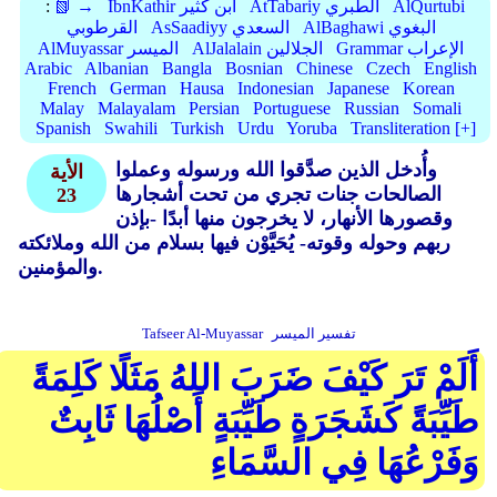
AlQurtubi
AtTabariy الطبري
IbnKathir ابن كثير
📗 →
:
AlBaghawi البغوي
AsSaadiyy السعدي
القرطوبي
Grammar الإعراب
AlJalalain الجلالين
AlMuyassar الميسر
Arabic
Albanian
Bangla
Bosnian
Chinese
Czech
English
French
German
Hausa
Indonesian
Japanese
Korean
Malay
Malayalam
Persian
Portuguese
Russian
Somali
Spanish
Swahili
Turkish
Urdu
Yoruba
Transliteration [+]
وأُدخل الذين صدَّقوا الله ورسوله وعملوا
الأية
الصالحات جنات تجري من تحت أشجارها
23
وقصورها الأنهار، لا يخرجون منها أبدًا -بإذن
ربهم وحوله وقوته- يُحَيَّوْن فيها بسلام من الله وملائكته
والمؤمنين.
تفسير الميسر
Tafseer Al-Muyassar
أَلَمْ تَرَ كَيْفَ ضَرَبَ اللهُ مَثَلًا كَلِمَةً
طَيِّبَةً كَشَجَرَةٍ طَيِّبَةٍ أَصْلُهَا ثَابِتٌ
وَفَرْعُهَا فِي السَّمَاءِ