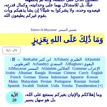
عبثًا، بل للاستدلال بهما على وحدانيته، وكمال قدرته،
فيعبدوه وحده، ولا يشركوا به شيئًا؟ إن يشأ يذهبكم ويأت
بقوم غيركم يطيعون الله.
تفسير الميسر
Tafseer Al-Muyassar
وَمَا ذَٰلِكَ عَلَى اللهِ بِعَزِيزٍ
+/-
-/+
AlQurtubi
AtTabariy الطبري
IbnKathir ابن كثير
📗 →
:
AlBaghawi البغوي
AsSaadiyy السعدي
القرطوبي
Grammar الإعراب
AlJalalain الجلالين
AlMuyassar الميسر
Arabic
Albanian
Bangla
Bosnian
Chinese
Czech
English
French
German
Hausa
Indonesian
Japanese
Korean
Malay
Malayalam
Persian
Portuguese
Russian
Somali
Spanish
Swahili
Turkish
Urdu
Yoruba
Transliteration [+]
وما إهلاككم والإتيان بغيركم بممتنع على الله،
الأية
بل هو سهل يسير.
20