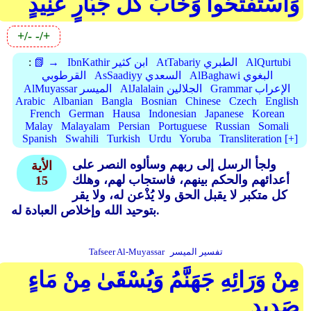
وَاسْتَفْتَحُوا وَخَابَ كُلُّ جَبَّارٍ عَنِيدٍ
+/-
-/+
AlQurtubi
AtTabariy الطبري
IbnKathir ابن كثير
📗 →
:
AlBaghawi البغوي
AsSaadiyy السعدي
القرطوبي
Grammar الإعراب
AlJalalain الجلالين
AlMuyassar الميسر
Arabic
Albanian
Bangla
Bosnian
Chinese
Czech
English
French
German
Hausa
Indonesian
Japanese
Korean
Malay
Malayalam
Persian
Portuguese
Russian
Somali
Spanish
Swahili
Turkish
Urdu
Yoruba
Transliteration [+]
ولجأ الرسل إلى ربهم وسألوه النصر على
الأية
أعدائهم والحكم بينهم، فاستجاب لهم، وهلك
15
كل متكبر لا يقبل الحق ولا يُذْعن له، ولا يقر
بتوحيد الله وإخلاص العبادة له.
تفسير الميسر
Tafseer Al-Muyassar
مِنْ وَرَائِهِ جَهَنَّمُ وَيُسْقَىٰ مِنْ مَاءٍ
صَدِيدٍ