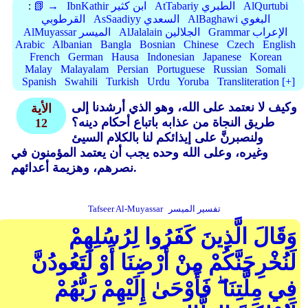
AlQurtubi
AtTabariy الطبري
IbnKathir ابن كثير
📗 →
:
AlBaghawi البغوي
AsSaadiyy السعدي
القرطوبي
Grammar الإعراب
AlJalalain الجلالين
AlMuyassar الميسر
Arabic
Albanian
Bangla
Bosnian
Chinese
Czech
English
French
German
Hausa
Indonesian
Japanese
Korean
Malay
Malayalam
Persian
Portuguese
Russian
Somali
Spanish
Swahili
Turkish
Urdu
Yoruba
Transliteration [+]
وكيف لا نعتمد على الله، وهو الذي أرشدنا إلى
الأية
طريق النجاة من عذابه باتباع أحكام دينه؟
12
ولنصبرنَّ على إيذائكم لنا بالكلام السيئ
وغيره، وعلى الله وحده يجب أن يعتمد المؤمنون في
نصرهم، وهزيمة أعدائهم.
تفسير الميسر
Tafseer Al-Muyassar
وَقَالَ الَّذِينَ كَفَرُوا لِرُسُلِهِمْ
لَنُخْرِجَنَّكُمْ مِنْ أَرْضِنَا أَوْ لَتَعُودُنَّ
فِي مِلَّتِنَا ۖ فَأَوْحَىٰ إِلَيْهِمْ رَبُّهُمْ