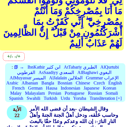
لِي ۖ فَلَا تَلُومُونِي وَلُومُوا أَنْفُسَكُمْ ۖ
مَا أَنَا بِمُصْرِخِكُمْ وَمَا أَنْتُمْ
بِمُصْرِخِيَّ ۖ إِنِّي كَفَرْتُ بِمَا
أَشْرَكْتُمُونِ مِنْ قَبْلُ ۗ إِنَّ الظَّالِمِينَ
لَهُمْ عَذَابٌ أَلِيمٌ
+/-
-/+
AlQurtubi
AtTabariy الطبري
IbnKathir ابن كثير
📗 →
:
AlBaghawi البغوي
AsSaadiyy السعدي
القرطوبي
Grammar الإعراب
AlJalalain الجلالين
AlMuyassar الميسر
Arabic
Albanian
Bangla
Bosnian
Chinese
Czech
English
French
German
Hausa
Indonesian
Japanese
Korean
Malay
Malayalam
Persian
Portuguese
Russian
Somali
Spanish
Swahili
Turkish
Urdu
Yoruba
Transliteration [+]
وقال الشيطان -بعد أن قضى الله الأمر
الأية
وحاسب خَلْقه، ودخل أهلُ الجنة الجنةَ وأهلُ
22
النارِ النارَ-: إن الله وعدكم وعدًا حقًا بالبعث