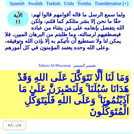
Spanish
Swahili
Turkish
Urdu
Yoruba
Transliteration [+]
ولما سمع الرسل ما قاله أقوامهم قالوا لهم:
الأية
حقًا ما نحن إلا بشر مثلكم كما قلتم، ولكن
11
الله يتفضل بإنعامه على مَن يشاء من عباده
فيصطفيهم لرسالته، وما طلبتم من البرهان المبين، فلا
يمكن لنا ولا نستطيع أن نأتيكم به إلا بإذن الله وتوفيقه،
وعلى الله وحده يعتمد المؤمنون في كل أمورهم.
تفسير الميسر
Tafseer Al-Muyassar
وَمَا لَنَا أَلَّا نَتَوَكَّلَ عَلَى اللهِ وَقَدْ
هَدَانَا سُبُلَنَا ۚ وَلَنَصْبِرَنَّ عَلَىٰ مَا
آذَيْتُمُونَا ۚ وَعَلَى اللهِ فَلْيَتَوَكَّلِ
الْمُتَوَكِّلُونَ
+/-
-/+