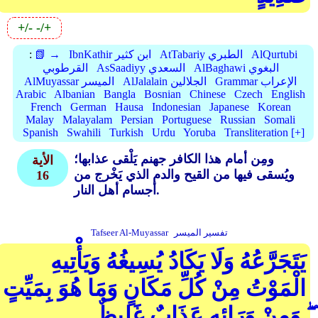
+/-
-/+
AlQurtubi
AtTabariy الطبري
IbnKathir ابن كثير
📗 →
:
AlBaghawi البغوي
AsSaadiyy السعدي
القرطوبي
Grammar الإعراب
AlJalalain الجلالين
AlMuyassar الميسر
Arabic
Albanian
Bangla
Bosnian
Chinese
Czech
English
French
German
Hausa
Indonesian
Japanese
Korean
Malay
Malayalam
Persian
Portuguese
Russian
Somali
Spanish
Swahili
Turkish
Urdu
Yoruba
Transliteration [+]
ومِن أمام هذا الكافر جهنم يَلْقى عذابها؛
الأية
ويُسقى فيها من القيح والدم الذي يَخْرج من
16
أجسام أهل النار.
تفسير الميسر
Tafseer Al-Muyassar
يَتَجَرَّعُهُ وَلَا يَكَادُ يُسِيغُهُ وَيَأْتِيهِ
الْمَوْتُ مِنْ كُلِّ مَكَانٍ وَمَا هُوَ بِمَيِّتٍ
ۖ وَمِنْ وَرَائِهِ عَذَابٌ غَلِيظٌ