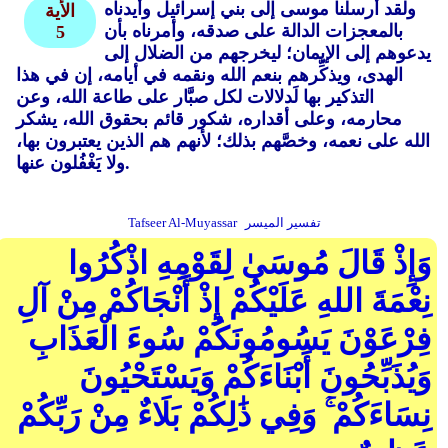
ولقد أرسلنا موسى إلى بني إسرائيل وأيدناه
الأية
بالمعجزات الدالة على صدقه، وأمرناه بأن
5
يدعوهم إلى الإيمان؛ ليخرجهم من الضلال إلى
الهدى، ويذكِّرهم بنعم الله ونقمه في أيامه، إن في هذا
التذكير بها لَدلالات لكل صبَّار على طاعة الله، وعن
محارمه، وعلى أقداره، شكور قائم بحقوق الله، يشكر
الله على نعمه، وخصَّهم بذلك؛ لأنهم هم الذين يعتبرون بها،
ولا يَغْفُلون عنها.
تفسير الميسر
Tafseer Al-Muyassar
وَإِذْ قَالَ مُوسَىٰ لِقَوْمِهِ اذْكُرُوا
نِعْمَةَ اللهِ عَلَيْكُمْ إِذْ أَنْجَاكُمْ مِنْ آلِ
فِرْعَوْنَ يَسُومُونَكُمْ سُوءَ الْعَذَابِ
وَيُذَبِّحُونَ أَبْنَاءَكُمْ وَيَسْتَحْيُونَ
نِسَاءَكُمْ ۚ وَفِي ذَٰلِكُمْ بَلَاءٌ مِنْ رَبِّكُمْ