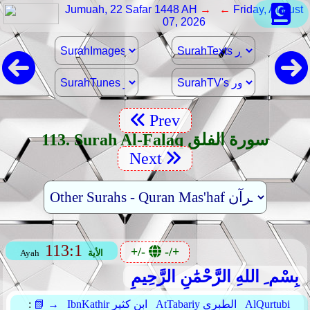
Jumuah, 22 Safar 1448 AH
→ ←
Friday, August
07, 2026
Prev
113. Surah Al-Falaq سورة الفلق
Next
113:1
+/-
-/+
الأية
Ayah
بِسْم ِ اللهِ الرَّحْمَٰنِ الرَّحِيمِ
AlQurtubi
AtTabariy الطبري
IbnKathir ابن كثير
📗 →
: