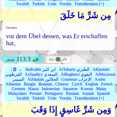
Swahili
Turkish
Urdu
Yoruba
Transliteration [+]
مِن شَرِّ مَا خَلَقَ
German
vor dem Übel dessen, was Er erschaffen
hat,
113:3
+/-
-/+
الأية
Ayah
AlQurtubi
AtTabariy الطبري
IbnKathir ابن كثير
📗 →
:
AlMuyassar
AlBaghawi البغوي
AsSaadiyy السعدي
القرطوبي
Arabic
Grammar الإعراب
AlJalalain الجلالين
الميسر
Albanian
Bangla
Bosnian
Chinese
Czech
English
French
German
Hausa
Indonesian
Japanese
Korean
Malay
Malayalam
Persian
Portuguese
Russian
Somali
Spanish
Swahili
Turkish
Urdu
Yoruba
Transliteration [+]
وَمِن شَرِّ غَاسِقٍ إِذَا وَقَبَ