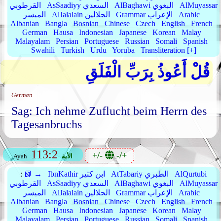
AlMuyassar
AlBaghawi البغوي
AsSaadiyy السعدي
القرطوبي
Arabic
Grammar الإعراب
AlJalalain الجلالين
الميسر
Albanian
Bangla
Bosnian
Chinese
Czech
English
French
German
Hausa
Indonesian
Japanese
Korean
Malay
Malayalam
Persian
Portuguese
Russian
Somali
Spanish
Swahili
Turkish
Urdu
Yoruba
Transliteration [+]
قُلْ أَعُوذُ بِرَبِّ الْفَلَقِ
German
Sag: Ich nehme Zuflucht beim Herrn des
Tagesanbruchs
113:2
+/-
-/+
الأية
Ayah
AlQurtubi
AtTabariy الطبري
IbnKathir ابن كثير
📗 →
:
AlMuyassar
AlBaghawi البغوي
AsSaadiyy السعدي
القرطوبي
Arabic
Grammar الإعراب
AlJalalain الجلالين
الميسر
Albanian
Bangla
Bosnian
Chinese
Czech
English
French
German
Hausa
Indonesian
Japanese
Korean
Malay
Malayalam
Persian
Portuguese
Russian
Somali
Spanish