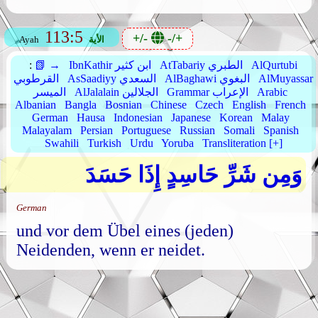
113:5
+/-
-/+
الأية
Ayah
AlQurtubi
AtTabariy الطبري
IbnKathir ابن كثير
📗 →
:
AlMuyassar
AlBaghawi البغوي
AsSaadiyy السعدي
القرطوبي
Arabic
Grammar الإعراب
AlJalalain الجلالين
الميسر
Albanian
Bangla
Bosnian
Chinese
Czech
English
French
German
Hausa
Indonesian
Japanese
Korean
Malay
Malayalam
Persian
Portuguese
Russian
Somali
Spanish
Swahili
Turkish
Urdu
Yoruba
Transliteration [+]
وَمِن شَرِّ حَاسِدٍ إِذَا حَسَدَ
German
und vor dem Übel eines (jeden)
Neidenden, wenn er neidet.