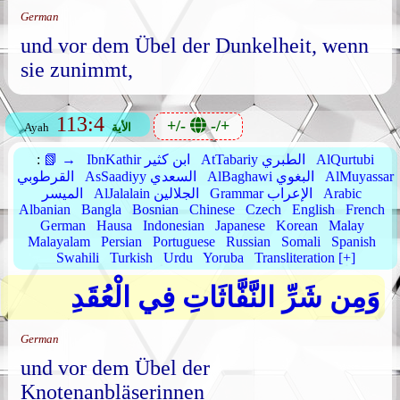
German
und vor dem Übel der Dunkelheit, wenn
sie zunimmt,
113:4
+/-
-/+
الأية
Ayah
AlQurtubi
AtTabariy الطبري
IbnKathir ابن كثير
📗 →
:
AlMuyassar
AlBaghawi البغوي
AsSaadiyy السعدي
القرطوبي
Arabic
Grammar الإعراب
AlJalalain الجلالين
الميسر
Albanian
Bangla
Bosnian
Chinese
Czech
English
French
German
Hausa
Indonesian
Japanese
Korean
Malay
Malayalam
Persian
Portuguese
Russian
Somali
Spanish
Swahili
Turkish
Urdu
Yoruba
Transliteration [+]
وَمِن شَرِّ النَّفَّاثَاتِ فِي الْعُقَدِ
German
und vor dem Übel der
Knotenanbläserinnen