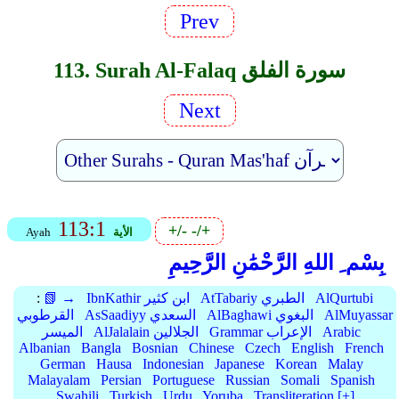
Prev
113. Surah Al-Falaq سورة الفلق
Next
113:1
+/-
-/+
الأية
Ayah
بِسْم ِ اللهِ الرَّحْمَٰنِ الرَّحِيمِ
AlQurtubi
AtTabariy الطبري
IbnKathir ابن كثير
📗 →
:
AlMuyassar
AlBaghawi البغوي
AsSaadiyy السعدي
القرطوبي
Arabic
Grammar الإعراب
AlJalalain الجلالين
الميسر
Albanian
Bangla
Bosnian
Chinese
Czech
English
French
German
Hausa
Indonesian
Japanese
Korean
Malay
Malayalam
Persian
Portuguese
Russian
Somali
Spanish
Swahili
Turkish
Urdu
Yoruba
Transliteration [+]