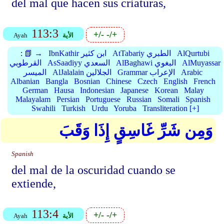
del mal que hacen sus criaturas,
113:3
+/-
-/+
الأية
Ayah
AlQurtubi
AtTabariy الطبري
IbnKathir ابن كثير
📗 →
:
AlMuyassar
AlBaghawi البغوي
AsSaadiyy السعدي
القرطوبي
Arabic
Grammar الإعراب
AlJalalain الجلالين
الميسر
Albanian
Bangla
Bosnian
Chinese
Czech
English
French
German
Hausa
Indonesian
Japanese
Korean
Malay
Malayalam
Persian
Portuguese
Russian
Somali
Spanish
Swahili
Turkish
Urdu
Yoruba
Transliteration [+]
وَمِن شَرِّ غَاسِقٍ إِذَا وَقَبَ
Spanish
del mal de la oscuridad cuando se
extiende,
113:4
+/-
-/+
الأية
Ayah