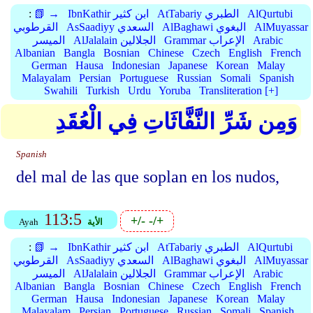
AlQurtubi
AtTabariy الطبري
IbnKathir ابن كثير
📗 →
:
AlMuyassar
AlBaghawi البغوي
AsSaadiyy السعدي
القرطوبي
Arabic
Grammar الإعراب
AlJalalain الجلالين
الميسر
Albanian
Bangla
Bosnian
Chinese
Czech
English
French
German
Hausa
Indonesian
Japanese
Korean
Malay
Malayalam
Persian
Portuguese
Russian
Somali
Spanish
Swahili
Turkish
Urdu
Yoruba
Transliteration [+]
وَمِن شَرِّ النَّفَّاثَاتِ فِي الْعُقَدِ
Spanish
del mal de las que soplan en los nudos,
113:5
+/-
-/+
الأية
Ayah
AlQurtubi
AtTabariy الطبري
IbnKathir ابن كثير
📗 →
:
AlMuyassar
AlBaghawi البغوي
AsSaadiyy السعدي
القرطوبي
Arabic
Grammar الإعراب
AlJalalain الجلالين
الميسر
Albanian
Bangla
Bosnian
Chinese
Czech
English
French
German
Hausa
Indonesian
Japanese
Korean
Malay
Malayalam
Persian
Portuguese
Russian
Somali
Spanish