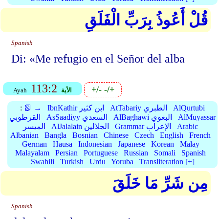
قُلْ أَعُوذُ بِرَبِّ الْفَلَقِ
Spanish
Di: «Me refugio en el Señor del alba
113:2
+/-
-/+
الأية
Ayah
AlQurtubi
AtTabariy الطبري
IbnKathir ابن كثير
📗 →
:
AlMuyassar
AlBaghawi البغوي
AsSaadiyy السعدي
القرطوبي
Arabic
Grammar الإعراب
AlJalalain الجلالين
الميسر
Albanian
Bangla
Bosnian
Chinese
Czech
English
French
German
Hausa
Indonesian
Japanese
Korean
Malay
Malayalam
Persian
Portuguese
Russian
Somali
Spanish
Swahili
Turkish
Urdu
Yoruba
Transliteration [+]
مِن شَرِّ مَا خَلَقَ
Spanish