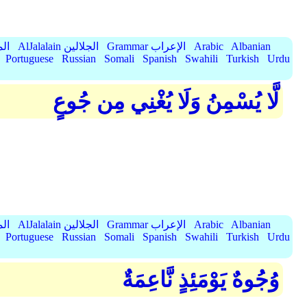
Albanian
Arabic
Grammar الإعراب
AlJalalain الجلالين
yassar
Portuguese
Russian
Somali
Spanish
Swahili
Turkish
Urdu
لَّا يُسْمِنُ وَلَا يُغْنِي مِن جُوعٍ
Albanian
Arabic
Grammar الإعراب
AlJalalain الجلالين
yassar
Portuguese
Russian
Somali
Spanish
Swahili
Turkish
Urdu
وُجُوهٌ يَوْمَئِذٍ نَّاعِمَةٌ