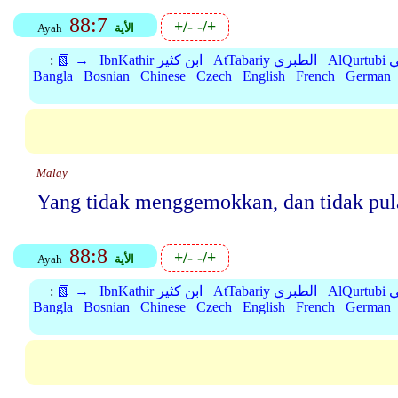
88:7
+/-
-/+
الأية
Ayah
بي
AtTabariy الطبري
IbnKathir ابن كثير
📗 →
:
Bangla
Bosnian
Chinese
Czech
English
French
German
Malay
Yang tidak menggemokkan, dan tidak pula
88:8
+/-
-/+
الأية
Ayah
بي
AtTabariy الطبري
IbnKathir ابن كثير
📗 →
:
Bangla
Bosnian
Chinese
Czech
English
French
German