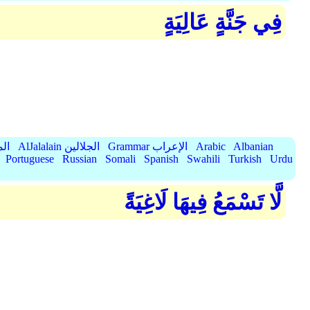
فِي جَنَّةٍ عَالِيَةٍ
Albanian
Arabic
Grammar الإعراب
AlJalalain الجلالين
yassar
Portuguese
Russian
Somali
Spanish
Swahili
Turkish
Urdu
لَّا تَسْمَعُ فِيهَا لَاغِيَةً