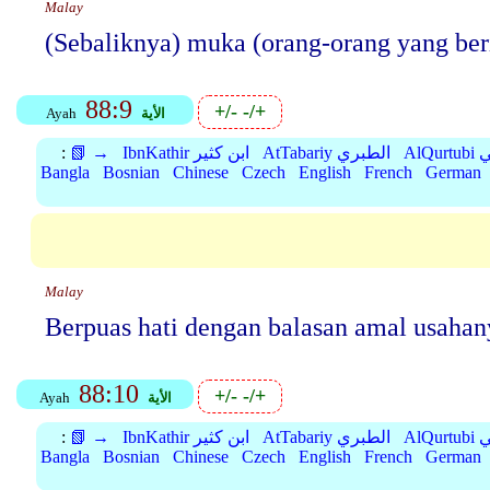
Malay
(Sebaliknya) muka (orang-orang yang berim
88:9
+/-
-/+
الأية
Ayah
بي
AtTabariy الطبري
IbnKathir ابن كثير
📗 →
:
Bangla
Bosnian
Chinese
Czech
English
French
German
Malay
Berpuas hati dengan balasan amal usahany
88:10
+/-
-/+
الأية
Ayah
بي
AtTabariy الطبري
IbnKathir ابن كثير
📗 →
:
Bangla
Bosnian
Chinese
Czech
English
French
German