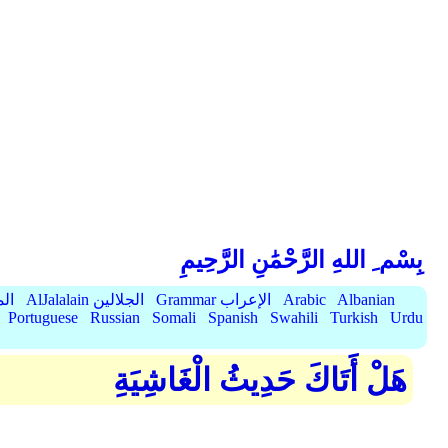
بِسْم ِ اللهِ الرَّحْمَٰنِ الرَّحِيمِ
Albanian
Arabic
Grammar الإعراب
AlJalalain الجلالين
yassar
Portuguese
Russian
Somali
Spanish
Swahili
Turkish
Urdu
هَلْ أَتَاكَ حَدِيثُ الْغَاشِيَةِ