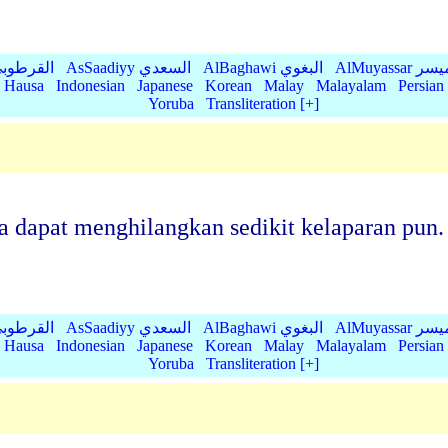
AlMu الميسر
AlBaghawi البغوي
AsSaadiyy السعدي
AlQurtubi القرطو
Hausa
Indonesian
Japanese
Korean
Malay
Malayalam
Persian
Yoruba
Transliteration [+]
 dapat menghilangkan sedikit kelaparan pun.
AlMu الميسر
AlBaghawi البغوي
AsSaadiyy السعدي
AlQurtubi القرطو
Hausa
Indonesian
Japanese
Korean
Malay
Malayalam
Persian
Yoruba
Transliteration [+]