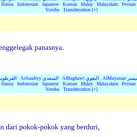
Hausa
Indonesian
Japanese
Korean
Malay
Malayalam
Persian
Yoruba
Transliteration [+]
enggelegak panasnya.
AlMu الميسر
AlBaghawi البغوي
AsSaadiyy السعدي
AlQurtubi القرطو
Hausa
Indonesian
Japanese
Korean
Malay
Malayalam
Persian
Yoruba
Transliteration [+]
in dari pokok-pokok yang berduri,