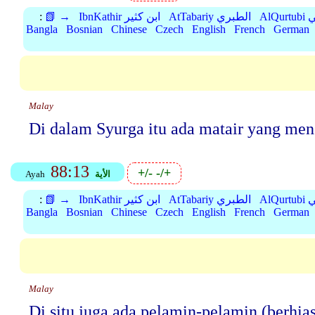
بي
AtTabariy الطبري
IbnKathir ابن كثير
📗 →
:
Bangla
Bosnian
Chinese
Czech
English
French
German
Malay
Di dalam Syurga itu ada matair yang meng
88:13
+/-
-/+
الأية
Ayah
بي
AtTabariy الطبري
IbnKathir ابن كثير
📗 →
:
Bangla
Bosnian
Chinese
Czech
English
French
German
Malay
Di situ juga ada pelamin-pelamin (berhias