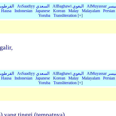
AlMu الميسر
AlBaghawi البغوي
AsSaadiyy السعدي
AlQurtubi القرطو
Hausa
Indonesian
Japanese
Korean
Malay
Malayalam
Persian
Yoruba
Transliteration [+]
alir,
AlMu الميسر
AlBaghawi البغوي
AsSaadiyy السعدي
AlQurtubi القرطو
Hausa
Indonesian
Japanese
Korean
Malay
Malayalam
Persian
Yoruba
Transliteration [+]
) yang tinggi (tempatnya),