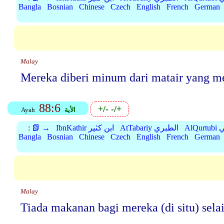
Bangla
Bosnian
Chinese
Czech
English
French
German
Malay
Mereka diberi minum dari matair yang m
88:6
+/-
-/+
الأية
Ayah
بي
AtTabariy الطبري
IbnKathir ابن كثير
📗 →
:
Bangla
Bosnian
Chinese
Czech
English
French
German
Malay
Tiada makanan bagi mereka (di situ) sela