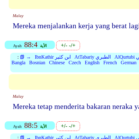
Malay
Mereka menjalankan kerja yang berat lagi
88:4
+/-
-/+
الأية
Ayah
بي
AtTabariy الطبري
IbnKathir ابن كثير
📗 →
:
Bangla
Bosnian
Chinese
Czech
English
French
German
Malay
Mereka tetap menderita bakaran neraka y
88:5
+/-
-/+
الأية
Ayah
بي
AtTabariy الطبري
IbnKathir ابن كثير
📗 →
: