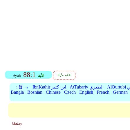
88:1
+/-
-/+
الأية
Ayah
بي
AtTabariy الطبري
IbnKathir ابن كثير
📗 →
:
Bangla
Bosnian
Chinese
Czech
English
French
German
Malay