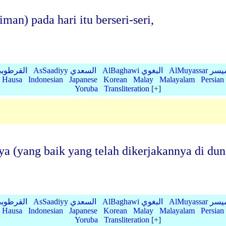
an) pada hari itu berseri-seri,
AlMu الميسر
AlBaghawi البغوي
AsSaadiyy السعدي
AlQurtubi القرطو
Hausa
Indonesian
Japanese
Korean
Malay
Malayalam
Persian
Yoruba
Transliteration [+]
a (yang baik yang telah dikerjakannya di duni
AlMu الميسر
AlBaghawi البغوي
AsSaadiyy السعدي
AlQurtubi القرطو
Hausa
Indonesian
Japanese
Korean
Malay
Malayalam
Persian
Yoruba
Transliteration [+]