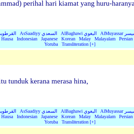
mad) perihal hari kiamat yang huru-haranya
AlMu الميسر
AlBaghawi البغوي
AsSaadiyy السعدي
AlQurtubi القرطو
Hausa
Indonesian
Japanese
Korean
Malay
Malayalam
Persian
Yoruba
Transliteration [+]
itu tunduk kerana merasa hina,
AlMu الميسر
AlBaghawi البغوي
AsSaadiyy السعدي
AlQurtubi القرطو
Hausa
Indonesian
Japanese
Korean
Malay
Malayalam
Persian
Yoruba
Transliteration [+]