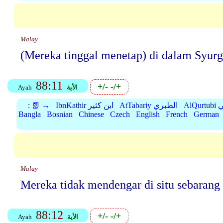
Malay
(Mereka tinggal menetap) di dalam Syurg
88:11
+/-
-/+
الأية
Ayah
بي
AtTabariy الطبري
IbnKathir ابن كثير
📗 →
:
Bangla
Bosnian
Chinese
Czech
English
French
German
Malay
Mereka tidak mendengar di situ sebarang 
88:12
+/-
-/+
الأية
Ayah