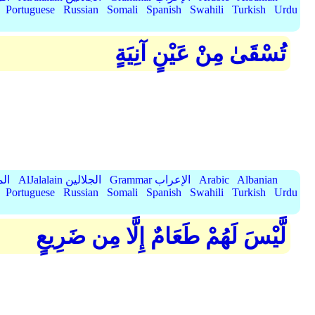
Portuguese
Russian
Somali
Spanish
Swahili
Turkish
Urdu
تُسْقَىٰ مِنْ عَيْنٍ آنِيَةٍ
Albanian
Arabic
Grammar الإعراب
AlJalalain الجلالين
yassar
Portuguese
Russian
Somali
Spanish
Swahili
Turkish
Urdu
لَّيْسَ لَهُمْ طَعَامٌ إِلَّا مِن ضَرِيعٍ