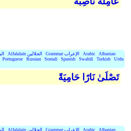
عَامِلَةٌ نَّاصِبَةٌ
Albanian
Arabic
Grammar الإعراب
AlJalalain الجلالين
yassar
Portuguese
Russian
Somali
Spanish
Swahili
Turkish
Urdu
تَصْلَىٰ نَارًا حَامِيَةً
Albanian
Arabic
Grammar الإعراب
AlJalalain الجلالين
yassar