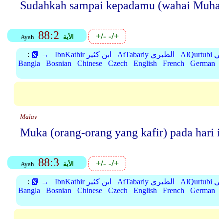
Sudahkah sampai kepadamu (wahai Muham
88:2
+/-
-/+
الأية
Ayah
بي
AtTabariy الطبري
IbnKathir ابن كثير
📗 →
:
Bangla
Bosnian
Chinese
Czech
English
French
German
Malay
Muka (orang-orang yang kafir) pada hari 
88:3
+/-
-/+
الأية
Ayah
بي
AtTabariy الطبري
IbnKathir ابن كثير
📗 →
:
Bangla
Bosnian
Chinese
Czech
English
French
German