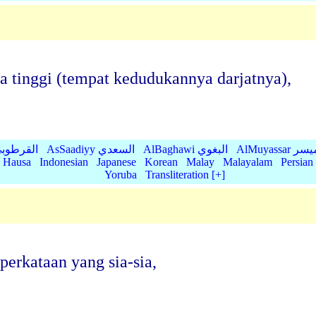
a tinggi (tempat kedudukannya darjatnya),
AlMu الميسر
AlBaghawi البغوي
AsSaadiyy السعدي
AlQurtubi القرطو
Hausa
Indonesian
Japanese
Korean
Malay
Malayalam
Persian
Yoruba
Transliteration [+]
perkataan yang sia-sia,